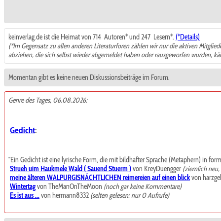
keinverlag.de ist die Heimat von 714
Autoren* und 247
Lesern*.
(*Details)
(*Im Gegensatz zu allen anderen Literaturforen zählen wir nur die aktiven Mitglie
abziehen, die sich selbst wieder abgemeldet haben oder rausgeworfen wurden, k
Momentan gibt es keine neuen Diskussionsbeiträge im Forum.
Genre des Tages, 06.08.2026:
Gedicht
:
"Ein Gedicht ist eine lyrische Form, die mit bildhafter Sprache (Metaphern) in for
Strueh uim Haukmele Wald ( Sauend Stuerm )
von KreyDuengger
(ziemlich neu
meine älteren WALPURGISNÄCHTLICHEN reimereien auf einen blick
von harzgeb
Wintertag
von TheManOnTheMoon
(noch gar keine Kommentare)
Es ist aus ...
von hermann8332
(selten gelesen: nur 0 Aufrufe)