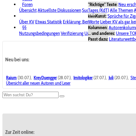
Foren
"Richtige" Texte:
Neu ersc
Übersicht
Aktuellste Diskussionen
Suche im Forum
Tages (KdT)
Alle Themen
Bereich "KV
A
Kunst:
Sprüche für Zig
klein
Über KV
Etwas Statistik
Erklärung: Benutzersymbole
Worte
Lieber KV als gar ke
Spende für
§§
Kolumnen:
Autorenkolum
Nutzungsbedingungen
Verifizierung
Urheberrecht
... und anderes:
Avatare & Bild
Unsere TO
Passt dazu:
Literaturwett
Neu bei uns:
Raium
(30.07.),
KreyDuengger
(28.07.),
Imitologiker
(27.07.),
Juli
(20.07.),
Ste
Übersicht aller neuen Autoren und Leser
Zur Zeit online: