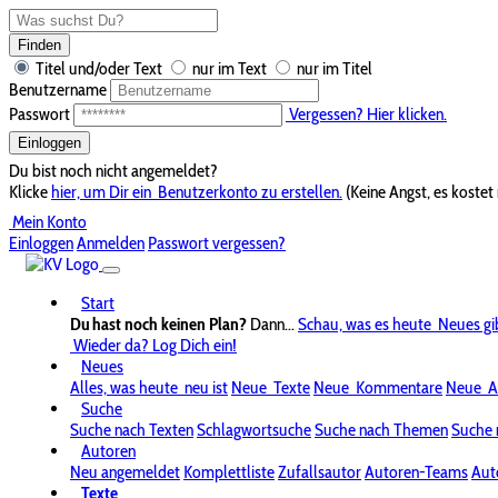
Finden
Titel und/oder Text
nur im Text
nur im Titel
Benutzername
Passwort
Vergessen? Hier klicken.
Einloggen
Du bist noch nicht angemeldet?
Klicke
hier, um Dir ein
Benutzerkonto zu erstellen.
(Keine Angst, es kostet 
Mein Konto
Einloggen
Anmelden
Passwort vergessen?
Start
Du hast noch keinen Plan?
Dann...
Schau, was es heute
Neues gi
Wieder da? Log Dich ein!
Neues
Alles, was heute
neu ist
Neue
Texte
Neue
Kommentare
Neue
A
Suche
Suche nach Texten
Schlagwortsuche
Suche nach Themen
Suche 
Autoren
Neu angemeldet
Komplettliste
Zufallsautor
Autoren-Teams
Aut
Texte