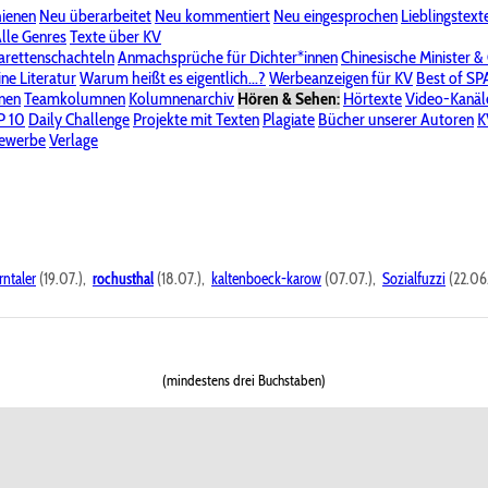
hienen
Neu überarbeitet
Neu kommentiert
Neu eingesprochen
Lieblingstext
-Board"
lle Genres
Bereich "Literatur & Schreiberei"
Texte über KV
Bereich "Allgemeines, Dies & Das"
arettenschachteln
Anmachsprüche für Dichter*innen
Chinesische Minister &
ine Literatur
 KV
Unsere Spenderliste
Warum heißt es eigentlich...?
Alle Wege führen zu KV
Werbeanzeigen für KV
Passwort vergessen?
Best of S
nen
Teamkolumnen
Kolumnenarchiv
Hören & Sehen:
Hörtexte
Video-Kanäl
er
P 10
Stalking
Daily Challenge
Datenschutzerklärung
Projekte mit Texten
Impressum
Plagiate
Bücher unserer Autoren
K
bewerbe
Verlage
rntaler
(19.07.),
rochusthal
(18.07.),
kaltenboeck-karow
(07.07.),
Sozialfuzzi
(22.06
(mindestens drei Buchstaben)