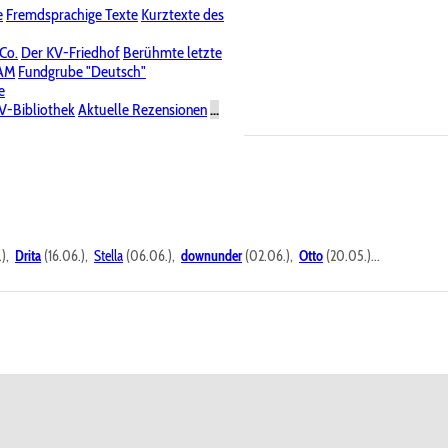
e
Fremdsprachige Texte
Kurztexte des
Nichtöffentliche Foren
 Co.
Der KV-Friedhof
Berühmte letzte
PAM
Fundgrube "Deutsch"
e
V-Bibliothek
Aktuelle Rezensionen
...
.),
Drita
(16.06.),
Stella
(06.06.),
downunder
(02.06.),
Otto
(20.05.)...