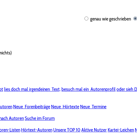
genau wie geschrieben
nichts)
bt
lies doch mal irgendeinen
Text,
besuch mal ein
Autorenprofil
oder sieh D
utoren
Neue
Forenbeiträge
Neue
Hörtexte
Neue
Termine
nach Autoren
Suche im Forum
oren-Listen
Hörtext-Autoren
Unsere TOP 10
Aktive Nutzer
Kartei-Leichen
N