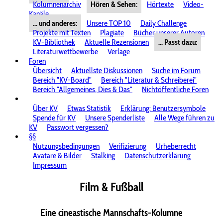
Kolumnenarchiv
Hören & Sehen:
Hörtexte
Video-
Kanäle
... und anderes:
Unsere TOP 10
Daily Challenge
Projekte mit Texten
Plagiate
Bücher unserer Autoren
KV-Bibliothek
Aktuelle Rezensionen
... Passt dazu:
Literaturwettbewerbe
Verlage
Foren
Übersicht
Aktuellste Diskussionen
Suche im Forum
Bereich "KV-Board"
Bereich "Literatur & Schreiberei"
Bereich "Allgemeines, Dies & Das"
Nichtöffentliche Foren
Über KV
Etwas Statistik
Erklärung: Benutzersymbole
Spende für KV
Unsere Spenderliste
Alle Wege führen zu
KV
Passwort vergessen?
§§
Nutzungsbedingungen
Verifizierung
Urheberrecht
Avatare & Bilder
Stalking
Datenschutzerklärung
Impressum
Film & Fußball
Eine cineastische Mannschafts-Kolumne