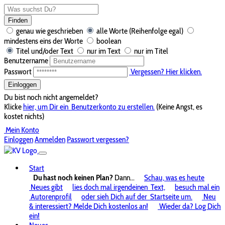
Finden
genau wie geschrieben
alle Worte (Reihenfolge egal)
mindestens eins der Worte
boolean
Titel und/oder Text
nur im Text
nur im Titel
Benutzername
Passwort
Vergessen? Hier klicken.
Einloggen
Du bist noch nicht angemeldet?
Klicke
hier, um Dir ein
Benutzerkonto zu erstellen.
(Keine Angst, es
kostet nichts)
Mein Konto
Einloggen
Anmelden
Passwort vergessen?
Start
Du hast noch keinen Plan?
Dann...
Schau, was es heute
Neues gibt
lies doch mal irgendeinen
Text,
besuch mal ein
Autorenprofil
oder sieh Dich auf der
Startseite um.
Neu
& interessiert? Melde Dich kostenlos an!
Wieder da? Log Dich
ein!