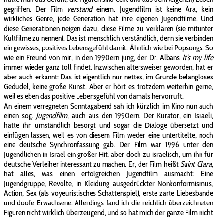
gegriffen. Der Film
verstand
einem. Jugendfilm ist keine Ära, kein
wirkliches Genre, jede Generation hat ihre eigenen Jugendfilme. Und
diese Generationen neigen dazu, diese Filme zu verklären (sie mitunter
Kultfilme zu nennen). Das ist menschlich verständlich, denn sie verbinden
ein gewisses, positives Lebensgefühl damit. Ähnlich wie bei Popsongs. So
wie ein Freund von mir, in den 1990ern jung, der Dr. Albans
It's my life
immer wieder ganz toll findet. Inzwischen altersweiser geworden, hat er
aber auch erkannt: Das ist eigentlich nur nettes, im Grunde belangloses
Gedudel, keine große Kunst. Aber er hört es trotzdem weiterhin gerne,
weil es eben das positive Lebensgefühl von damals hervorruft.
An einem verregneten Sonntagabend sah ich kürzlich im Kino nun auch
einen sog.
Jugendfilm
, auch aus den 1990ern. Der Kurator, ein Israeli,
hatte ihn umständlich besorgt und sogar die Dialoge übersetzt und
einfügen lassen, weil es von diesem Film weder eine untertitelte, noch
eine deutsche Synchronfassung gab. Der Film war 1996 unter den
Jugendlichen in Israel ein großer Hit, aber doch zu israelisch, um ihn für
deutsche Verleiher interessant zu machen. Er, der Film heißt
Saint Clara
,
hat alles, was einen erfolgreichen Jugendfilm ausmacht: Eine
Jugendgruppe, Revolte, in Kleidung ausgedrückter Nonkonformismus,
Action, Sex (als voyeuristisches Schattenspiel), erste zarte Liebesbande
und doofe Erwachsene. Allerdings fand ich die reichlich überzeichneten
Figuren nicht wirklich überzeugend, und so hat mich der ganze Film nicht