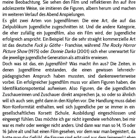
meine Beobachtung. Sie sehen den Film und reflektieren ihn auf ihre
adoleszente Weise, sie imitieren die Figuren, albern herum und machen
im weiteren Verlauf des Abend Anspielungen.
Es gibt zwei Arten von Jugendfilmen: Die eine Art, die auf das
Zielpublikum Jugendliche zugeschnitten ist. Und die andere Kategorie,
die eher zufällig ein Jugendfilm, also ein Film wird, der Jugendliche
erfolgreich anspricht. Ein Beispiel für die sehr straight kommerzielle Art
ist das deutsche
Fuck ju Göthe
- Franchise, während
The Rocky Horror
Picture Show
(1975) oder
Donnie Darko
(2001) sich eher unerwartet für
die jeweilige jugendliche Generation als attraktiv erwiesen.
Doch was ist das, ein
Jugendfilm
? Was macht ihn aus? Die Zeiten, in
denen Jugendfilme entstanden, die einen gewissen lehrreich-
pädagogischen Anspruch haben mussten, sind dankenswerterweise
vorbei. Ein erfolgreicher Jugendfilm muss vor allem Figuren haben, die
Identifikationspotential aufweisen. Also Figuren, die die jugendlichen
Zuschauerinnen und Zuschauer direkt ansprechen: Ja, so oder so ähnlich
will ich auch sein, geht dann in den Köpfen vor. Die Handlung muss dabei
Non-Konformität enthalten, weil sich Jugendliche per se immer in ein
gesellschaftliches Korsett (Schule, Ausbildung) eingeschlossen und
eingeengt fühlen. Das möchte ich gar nicht irgendwie verhöhnen, bei mir
war es mehr oder weniger nicht anders. Und dann war man so 14, 15 oder
16 Jahre alt und hat einen Film gesehen, vor dem war man begeistert, da
hatte man das Gefühl, die Figuren sind echt und aus dem (eigenen) Leben