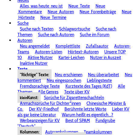
Neues
Alles, was heute
neu ist
Neue
Texte
Neue
Kommentare
Neue
Autoren
Neue
Forenbeiträge
Neue
Hörtexte
Neue
Termine
Suche
Suche nach Texten
Schlagwortsuche
Suche nach
Themen
Suche nach Autoren
Suche im Forum
Autoren
Neu angemeldet
Komplettliste
Zufallsautor
Autoren-
Teams
Autoren-Listen
Hörtext-Autoren
Unsere TOP
10
Aktive Nutzer
Kartei-Leichen
Nutzer in Auszeit
Inaktive Nutzer
Texte
"Richtige" Texte:
Neu erschienen
Neu überarbeitet
Neu
kommentiert
Neu eingesprochen
Lieblingstexte
Fremdsprachige Texte
Kurztexte des Tages (KdT)
Alle
Themen
Alle Genres
Texte über KV
Kunst:
Sprüche für Zigarettenschachteln
klein
Anmachsprüche für Dichter*innen
Chinesische Minister &
Co.
Der KV-Friedhof
Berühmte letzte Worte
Lieber KV
als gar keine Literatur
Warum heißt es eigentlich...?
Werbeanzeigen für KV
Best of SPAM
Fundgrube
"Deutsch"
Kolumnen:
Autorenkolumnen
Teamkolumnen