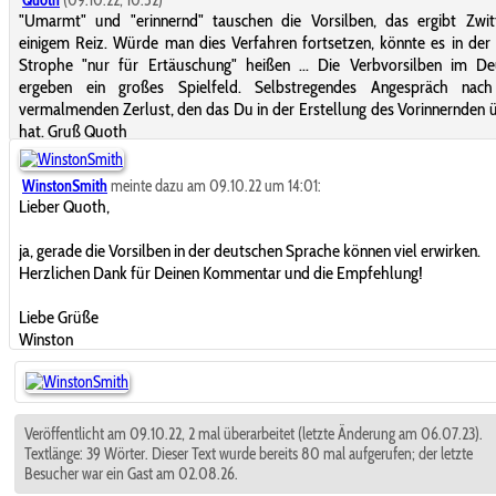
Quoth
(09.10.22, 10:52)
"Umarmt" und "erinnernd" tauschen die Vorsilben, das ergibt Zwit
einigem Reiz. Würde man dies Verfahren fortsetzen, könnte es in der
Strophe "nur für Ertäuschung" heißen ... Die Verbvorsilben im De
ergeben ein großes Spielfeld. Selbstregendes Angespräch nac
vermalmenden Zerlust, den das Du in der Erstellung des Vorinnernden 
hat. Gruß Quoth
WinstonSmith
meinte dazu am 09.10.22 um 14:01:
Lieber Quoth,
ja, gerade die Vorsilben in der deutschen Sprache können viel erwirken.
Herzlichen Dank für Deinen Kommentar und die Empfehlung!
Liebe Grüße
Winston
Veröffentlicht am 09.10.22, 2 mal überarbeitet (letzte Änderung am 06.07.23).
Textlänge: 39 Wörter. Dieser Text wurde bereits 80 mal aufgerufen; der letzte
Besucher war ein Gast am 02.08.26.