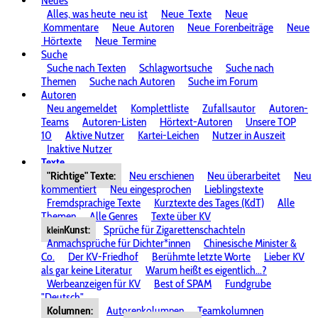
Neues
Alles, was heute
neu ist
Neue
Texte
Neue
Kommentare
Neue
Autoren
Neue
Forenbeiträge
Neue
Hörtexte
Neue
Termine
Suche
Suche nach Texten
Schlagwortsuche
Suche nach
Themen
Suche nach Autoren
Suche im Forum
Autoren
Neu angemeldet
Komplettliste
Zufallsautor
Autoren-
Teams
Autoren-Listen
Hörtext-Autoren
Unsere TOP
10
Aktive Nutzer
Kartei-Leichen
Nutzer in Auszeit
Inaktive Nutzer
Texte
"Richtige" Texte:
Neu erschienen
Neu überarbeitet
Neu
kommentiert
Neu eingesprochen
Lieblingstexte
Fremdsprachige Texte
Kurztexte des Tages (KdT)
Alle
Themen
Alle Genres
Texte über KV
Kunst:
Sprüche für Zigarettenschachteln
klein
Anmachsprüche für Dichter*innen
Chinesische Minister &
Co.
Der KV-Friedhof
Berühmte letzte Worte
Lieber KV
als gar keine Literatur
Warum heißt es eigentlich...?
Werbeanzeigen für KV
Best of SPAM
Fundgrube
"Deutsch"
Kolumnen:
Autorenkolumnen
Teamkolumnen