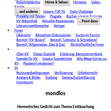
Kolumnenarchiv
Hören & Sehen:
Hörtexte
Video-
Kanäle
... und anderes:
Unsere TOP 10
Daily Challenge
Projekte mit Texten
Plagiate
Bücher unserer Autoren
KV-Bibliothek
Aktuelle Rezensionen
... Passt dazu:
Literaturwettbewerbe
Verlage
Foren
Übersicht
Aktuellste Diskussionen
Suche im Forum
Bereich "KV-Board"
Bereich "Literatur & Schreiberei"
Bereich "Allgemeines, Dies & Das"
Nichtöffentliche Foren
Über KV
Etwas Statistik
Erklärung: Benutzersymbole
Spende für KV
Unsere Spenderliste
Alle Wege führen zu
KV
Passwort vergessen?
§§
Nutzungsbedingungen
Verifizierung
Urheberrecht
Avatare & Bilder
Stalking
Datenschutzerklärung
Impressum
mondlos
Hermetisches Gedicht zum Thema Enttäuschung