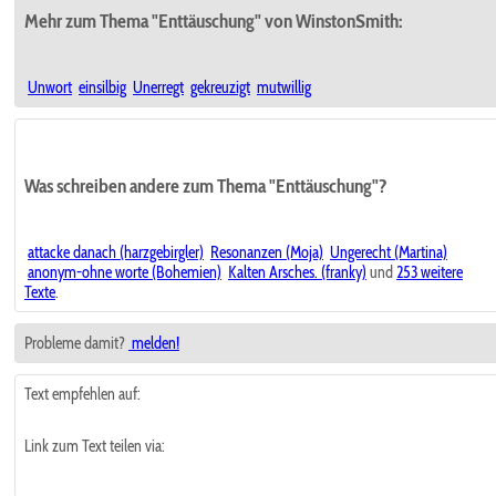
Mehr zum Thema "Enttäuschung" von WinstonSmith:
Unwort
einsilbig
Unerregt
gekreuzigt
mutwillig
Was schreiben andere zum Thema "Enttäuschung"?
attacke danach (harzgebirgler)
Resonanzen (Moja)
Ungerecht (Martina)
anonym-ohne worte (Bohemien)
Kalten Arsches. (franky)
und
253 weitere
Texte
.
Probleme damit?
melden!
Text empfehlen auf:
Link zum Text teilen via: