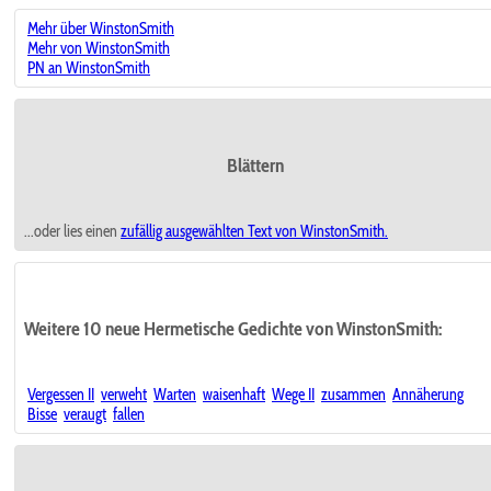
Mehr über WinstonSmith
Mehr von WinstonSmith
PN an WinstonSmith
Blättern
...oder lies einen
zufällig ausgewählten
Text von WinstonSmith.
Weitere 10 neue Hermetische Gedichte von WinstonSmith:
Vergessen II
verweht
Warten
waisenhaft
Wege II
zusammen
Annäherung
Bisse
veraugt
fallen