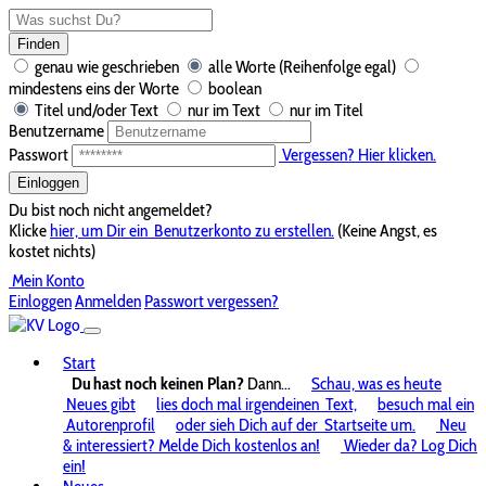
Finden
genau wie geschrieben
alle Worte (Reihenfolge egal)
mindestens eins der Worte
boolean
Titel und/oder Text
nur im Text
nur im Titel
Benutzername
Passwort
Vergessen? Hier klicken.
Einloggen
Du bist noch nicht angemeldet?
Klicke
hier, um Dir ein
Benutzerkonto zu erstellen.
(Keine Angst, es
kostet nichts)
Mein Konto
Einloggen
Anmelden
Passwort vergessen?
Start
Du hast noch keinen Plan?
Dann...
Schau, was es heute
Neues gibt
lies doch mal irgendeinen
Text,
besuch mal ein
Autorenprofil
oder sieh Dich auf der
Startseite um.
Neu
& interessiert? Melde Dich kostenlos an!
Wieder da? Log Dich
ein!