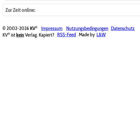
Zur Zeit online:
®
© 2002-2026
KV
Impressum
Nutzungsbedingungen
Datenschutz
®
KV
ist
kein
Verlag. Kapiert?
RSS-Feed
Made by
L&W