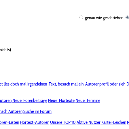
genau wie geschrieben
nichts)
bt
lies doch mal irgendeinen
Text,
besuch mal ein
Autorenprofil
oder sieh D
utoren
Neue
Forenbeiträge
Neue
Hörtexte
Neue
Termine
nach Autoren
Suche im Forum
oren-Listen
Hörtext-Autoren
Unsere TOP 10
Aktive Nutzer
Kartei-Leichen
N