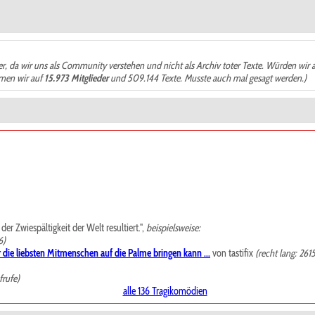
der, da wir uns als Community verstehen und nicht als Archiv toter Texte. Würden wir 
ämen wir auf
15.973 Mitglieder
und 509.144 Texte. Musste auch mal gesagt werden.)
r Zwiespältigkeit der Welt resultiert.",
beispielsweise:
6)
 die liebsten Mitmenschen auf die Palme bringen kann ...
von tastifix
(recht lang: 261
frufe)
alle 136 Tragikomödien