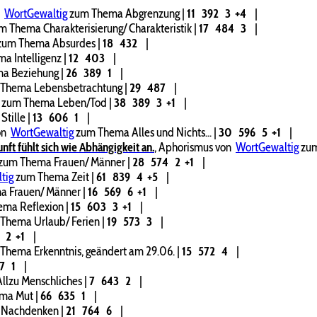
n
WortGewaltig
zum Thema Abgrenzung
|
11
392
3
+4
|
 Thema Charakterisierung/ Charakteristik
|
17
484
3
|
um Thema Absurdes
|
18
432
|
a Intelligenz
|
12
403
|
a Beziehung
|
26
389
1
|
Thema Lebensbetrachtung
|
29
487
|
zum Thema Leben/Tod
|
38
389
3
+1
|
tille
|
13
606
1
|
on
WortGewaltig
zum Thema Alles und Nichts...
|
30
596
5
+1
|
nft fühlt sich wie Abhängigkeit an.
,
Aphorismus von
WortGewaltig
zum
zum Thema Frauen/ Männer
|
28
574
2
+1
|
tig
zum Thema Zeit
|
61
839
4
+5
|
 Frauen/ Männer
|
16
569
6
+1
|
ma Reflexion
|
15
603
3
+1
|
Thema Urlaub/ Ferien
|
19
573
3
|
1
2
+1
|
Thema Erkenntnis, geändert am 29.06.
|
15
572
4
|
67
1
|
lzu Menschliches
|
7
643
2
|
ma Mut
|
66
635
1
|
 Nachdenken
|
21
764
6
|