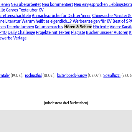
hienen
Neu überarbeitet
Neu kommentiert
Neu eingesprochen
Lieblingstext
-Board"
lle Genres
Bereich "Literatur & Schreiberei"
Texte über KV
Bereich "Allgemeines, Dies & Das"
arettenschachteln
Anmachsprüche für Dichter*innen
Chinesische Minister &
ine Literatur
 KV
Unsere Spenderliste
Warum heißt es eigentlich...?
Alle Wege führen zu KV
Werbeanzeigen für KV
Passwort vergessen?
Best of S
nen
Teamkolumnen
Kolumnenarchiv
Hören & Sehen:
Hörtexte
Video-Kanäl
er
P 10
Stalking
Daily Challenge
Datenschutzerklärung
Projekte mit Texten
Impressum
Plagiate
Bücher unserer Autoren
K
bewerbe
Verlage
rntaler
(19.07.),
rochusthal
(18.07.),
kaltenboeck-karow
(07.07.),
Sozialfuzzi
(22.06
(mindestens drei Buchstaben)