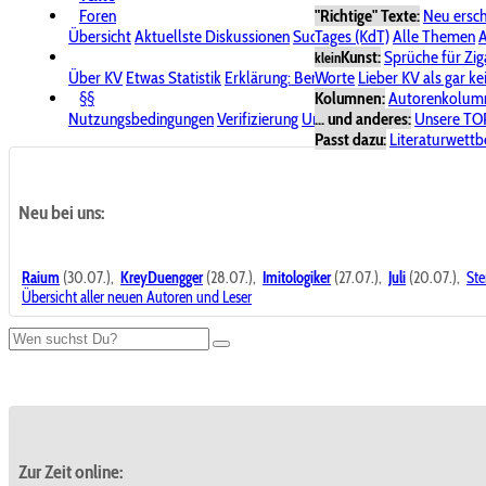
Foren
"Richtige" Texte:
Neu ersc
Übersicht
Aktuellste Diskussionen
Suche im Forum
Tages (KdT)
Alle Themen
Bereich "KV
A
Kunst:
Sprüche für Zig
klein
Über KV
Etwas Statistik
Erklärung: Benutzersymbole
Worte
Lieber KV als gar ke
Spende für
§§
Kolumnen:
Autorenkolum
Nutzungsbedingungen
Verifizierung
Urheberrecht
... und anderes:
Avatare & Bild
Unsere TO
Passt dazu:
Literaturwett
Neu bei uns:
Raium
(30.07.),
KreyDuengger
(28.07.),
Imitologiker
(27.07.),
Juli
(20.07.),
Ste
Übersicht aller neuen Autoren und Leser
Zur Zeit online: