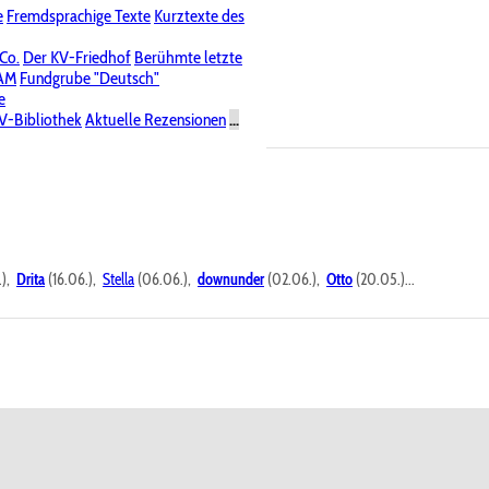
e
Fremdsprachige Texte
Kurztexte des
Nichtöffentliche Foren
 Co.
Der KV-Friedhof
Berühmte letzte
PAM
Fundgrube "Deutsch"
e
V-Bibliothek
Aktuelle Rezensionen
...
.),
Drita
(16.06.),
Stella
(06.06.),
downunder
(02.06.),
Otto
(20.05.)...