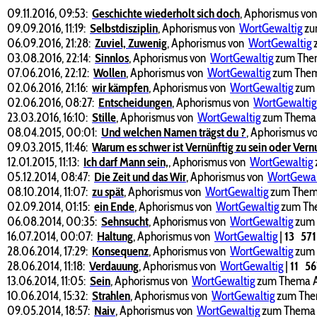
09.11.2016, 09:53:
Geschichte wiederholt sich doch
,
Aphorismus vo
09.09.2016, 11:19:
Selbstdisziplin
,
Aphorismus von
WortGewaltig
zum
06.09.2016, 21:28:
Zuviel, Zuwenig
,
Aphorismus von
WortGewaltig
z
03.08.2016, 22:14:
Sinnlos
,
Aphorismus von
WortGewaltig
zum Them
07.06.2016, 22:12:
Wollen
,
Aphorismus von
WortGewaltig
zum Them
02.06.2016, 21:16:
wir kämpfen
,
Aphorismus von
WortGewaltig
zum 
02.06.2016, 08:27:
Entscheidungen
,
Aphorismus von
WortGewaltig
23.03.2016, 16:10:
Stille
,
Aphorismus von
WortGewaltig
zum Thema S
08.04.2015, 00:01:
Und welchen Namen trägst du ?
,
Aphorismus v
09.03.2015, 11:46:
Warum es schwer ist Vernünftig zu sein oder Vernu
12.01.2015, 11:13:
Ich darf Mann sein,
,
Aphorismus von
WortGewaltig
05.12.2014, 08:47:
Die Zeit und das Wir
,
Aphorismus von
WortGewal
08.10.2014, 11:07:
zu spät
,
Aphorismus von
WortGewaltig
zum Thema
02.09.2014, 01:15:
ein Ende
,
Aphorismus von
WortGewaltig
zum The
06.08.2014, 00:35:
Sehnsucht
,
Aphorismus von
WortGewaltig
zum 
16.07.2014, 00:07:
Haltung
,
Aphorismus von
WortGewaltig
|
13
57
28.06.2014, 17:29:
Konsequenz
,
Aphorismus von
WortGewaltig
zum 
28.06.2014, 11:18:
Verdauung
,
Aphorismus von
WortGewaltig
|
11
5
13.06.2014, 11:05:
Sein
,
Aphorismus von
WortGewaltig
zum Thema Al
10.06.2014, 15:32:
Strahlen
,
Aphorismus von
WortGewaltig
zum The
09.05.2014, 18:57:
Naiv
,
Aphorismus von
WortGewaltig
zum Thema