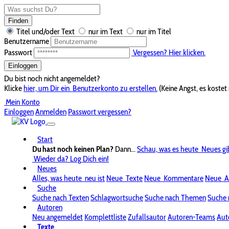
Finden
Titel und/oder Text
nur im Text
nur im Titel
Benutzername
Passwort
Vergessen? Hier klicken.
Einloggen
Du bist noch nicht angemeldet?
Klicke
hier, um Dir ein
Benutzerkonto zu erstellen.
(Keine Angst, es kostet 
Mein Konto
Einloggen
Anmelden
Passwort vergessen?
Start
Du hast noch keinen Plan?
Dann...
Schau, was es heute
Neues gi
Wieder da? Log Dich ein!
Neues
Alles, was heute
neu ist
Neue
Texte
Neue
Kommentare
Neue
A
Suche
Suche nach Texten
Schlagwortsuche
Suche nach Themen
Suche 
Autoren
Neu angemeldet
Komplettliste
Zufallsautor
Autoren-Teams
Aut
Texte