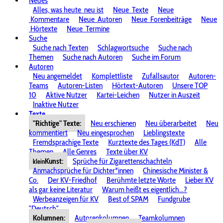
Neues
Alles, was heute
neu ist
Neue
Texte
Neue
Kommentare
Neue
Autoren
Neue
Forenbeiträge
Neue
Hörtexte
Neue
Termine
Suche
Suche nach Texten
Schlagwortsuche
Suche nach
Themen
Suche nach Autoren
Suche im Forum
Autoren
Neu angemeldet
Komplettliste
Zufallsautor
Autoren-
Teams
Autoren-Listen
Hörtext-Autoren
Unsere TOP
10
Aktive Nutzer
Kartei-Leichen
Nutzer in Auszeit
Inaktive Nutzer
Texte
"Richtige" Texte:
Neu erschienen
Neu überarbeitet
Neu
kommentiert
Neu eingesprochen
Lieblingstexte
Fremdsprachige Texte
Kurztexte des Tages (KdT)
Alle
Themen
Alle Genres
Texte über KV
Kunst:
Sprüche für Zigarettenschachteln
klein
Anmachsprüche für Dichter*innen
Chinesische Minister &
Co.
Der KV-Friedhof
Berühmte letzte Worte
Lieber KV
als gar keine Literatur
Warum heißt es eigentlich...?
Werbeanzeigen für KV
Best of SPAM
Fundgrube
"Deutsch"
Kolumnen:
Autorenkolumnen
Teamkolumnen