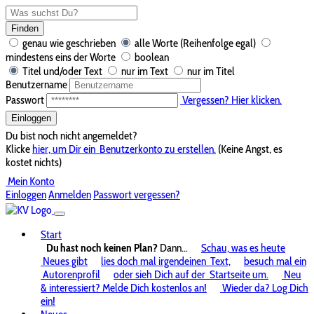
Finden
genau wie geschrieben
alle Worte (Reihenfolge egal)
mindestens eins der Worte
boolean
Titel und/oder Text
nur im Text
nur im Titel
Benutzername
Passwort
Vergessen? Hier klicken.
Einloggen
Du bist noch nicht angemeldet?
Klicke
hier, um Dir ein
Benutzerkonto zu erstellen.
(Keine Angst, es
kostet nichts)
Mein Konto
Einloggen
Anmelden
Passwort vergessen?
Start
Du hast noch keinen Plan?
Dann...
Schau, was es heute
Neues gibt
lies doch mal irgendeinen
Text,
besuch mal ein
Autorenprofil
oder sieh Dich auf der
Startseite um.
Neu
& interessiert? Melde Dich kostenlos an!
Wieder da? Log Dich
ein!