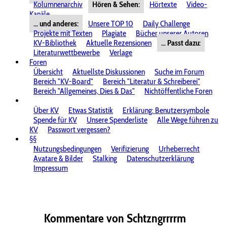
Kolumnenarchiv
Hören & Sehen:
Hörtexte
Video-
Kanäle
... und anderes:
Unsere TOP 10
Daily Challenge
Projekte mit Texten
Plagiate
Bücher unserer Autoren
KV-Bibliothek
Aktuelle Rezensionen
... Passt dazu:
Literaturwettbewerbe
Verlage
Foren
Übersicht
Aktuellste Diskussionen
Suche im Forum
Bereich "KV-Board"
Bereich "Literatur & Schreiberei"
Bereich "Allgemeines, Dies & Das"
Nichtöffentliche Foren
Über KV
Etwas Statistik
Erklärung: Benutzersymbole
Spende für KV
Unsere Spenderliste
Alle Wege führen zu
KV
Passwort vergessen?
§§
Nutzungsbedingungen
Verifizierung
Urheberrecht
Avatare & Bilder
Stalking
Datenschutzerklärung
Impressum
Kommentare von Schtzngrrrrm