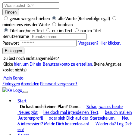
Finden
genau wie geschrieben
alle Worte (Reihenfolge egal)
mindestens eins der Worte
boolean
Titel und/oder Text
nur im Text
nur im Titel
Benutzername
Passwort
Vergessen? Hier klicken.
Einloggen
Du bist noch nicht angemeldet?
Klicke
hier, um Dir ein
Benutzerkonto zu erstellen.
(Keine Angst, es
kostet nichts)
Mein Konto
Einloggen
Anmelden
Passwort vergessen?
Start
Du hast noch keinen Plan?
Dann...
Schau, was es heute
Neues gibt
lies doch mal irgendeinen
Text,
besuch mal ein
Autorenprofil
oder sieh Dich auf der
Startseite um.
Neu
& interessiert? Melde Dich kostenlos an!
Wieder da? Log Dich
ein!