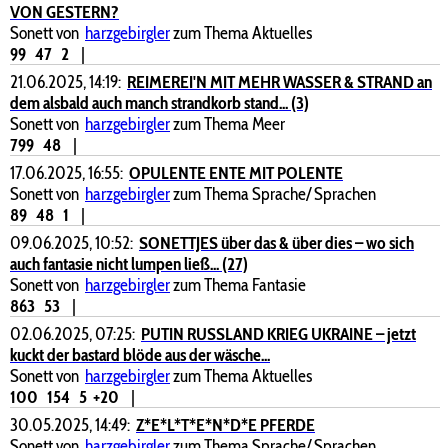
VON GESTERN?
Sonett von
harzgebirgler
zum Thema Aktuelles
99
47
2
|
21.06.2025, 14:19:
REIMEREI'N MIT MEHR WASSER & STRAND an
dem alsbald auch manch strandkorb stand... (3)
Sonett von
harzgebirgler
zum Thema Meer
799
48
|
17.06.2025, 16:55:
OPULENTE ENTE MIT POLENTE
Sonett von
harzgebirgler
zum Thema Sprache/ Sprachen
89
48
1
|
09.06.2025, 10:52:
SONETTJES über das & über dies – wo sich
auch fantasie nicht lumpen ließ... (27)
Sonett von
harzgebirgler
zum Thema Fantasie
863
53
|
02.06.2025, 07:25:
PUTIN RUSSLAND KRIEG UKRAINE – jetzt
kuckt der bastard blöde aus der wäsche...
Sonett von
harzgebirgler
zum Thema Aktuelles
100
154
5
+20
|
30.05.2025, 14:49:
Z*E*L*T*E*N*D*E PFERDE
Sonett von
harzgebirgler
zum Thema Sprache/ Sprachen