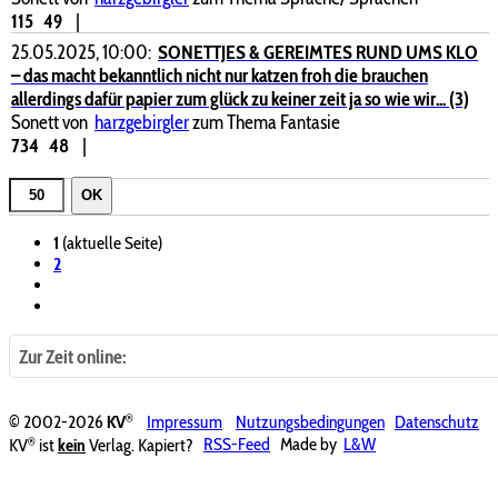
115
49
|
25.05.2025, 10:00:
SONETTJES & GEREIMTES RUND UMS KLO
– das macht bekanntlich nicht nur katzen froh die brauchen
allerdings dafür papier zum glück zu keiner zeit ja so wie wir... (3)
Sonett von
harzgebirgler
zum Thema Fantasie
734
48
|
OK
1
(aktuelle Seite)
2
Zur Zeit online:
®
© 2002-2026
KV
Impressum
Nutzungsbedingungen
Datenschutz
®
KV
ist
kein
Verlag. Kapiert?
RSS-Feed
Made by
L&W