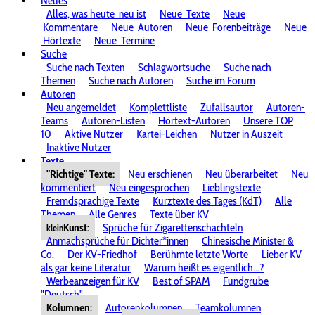
Neues
Alles, was heute
neu ist
Neue
Texte
Neue
Kommentare
Neue
Autoren
Neue
Forenbeiträge
Neue
Hörtexte
Neue
Termine
Suche
Suche nach Texten
Schlagwortsuche
Suche nach
Themen
Suche nach Autoren
Suche im Forum
Autoren
Neu angemeldet
Komplettliste
Zufallsautor
Autoren-
Teams
Autoren-Listen
Hörtext-Autoren
Unsere TOP
10
Aktive Nutzer
Kartei-Leichen
Nutzer in Auszeit
Inaktive Nutzer
Texte
"Richtige" Texte:
Neu erschienen
Neu überarbeitet
Neu
kommentiert
Neu eingesprochen
Lieblingstexte
Fremdsprachige Texte
Kurztexte des Tages (KdT)
Alle
Themen
Alle Genres
Texte über KV
Kunst:
Sprüche für Zigarettenschachteln
klein
Anmachsprüche für Dichter*innen
Chinesische Minister &
Co.
Der KV-Friedhof
Berühmte letzte Worte
Lieber KV
als gar keine Literatur
Warum heißt es eigentlich...?
Werbeanzeigen für KV
Best of SPAM
Fundgrube
"Deutsch"
Kolumnen:
Autorenkolumnen
Teamkolumnen