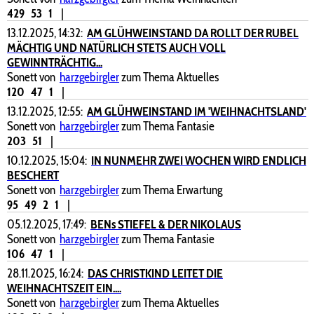
429
53
1
|
13.12.2025, 14:32:
AM GLÜHWEINSTAND DA ROLLT DER RUBEL
MÄCHTIG UND NATÜRLICH STETS AUCH VOLL
GEWINNTRÄCHTIG...
Sonett von
harzgebirgler
zum Thema Aktuelles
120
47
1
|
13.12.2025, 12:55:
AM GLÜHWEINSTAND IM 'WEIHNACHTSLAND'
Sonett von
harzgebirgler
zum Thema Fantasie
203
51
|
10.12.2025, 15:04:
IN NUNMEHR ZWEI WOCHEN WIRD ENDLICH
BESCHERT
Sonett von
harzgebirgler
zum Thema Erwartung
95
49
2
1
|
05.12.2025, 17:49:
BENs STIEFEL & DER NIKOLAUS
Sonett von
harzgebirgler
zum Thema Fantasie
106
47
1
|
28.11.2025, 16:24:
DAS CHRISTKIND LEITET DIE
WEIHNACHTSZEIT EIN....
Sonett von
harzgebirgler
zum Thema Aktuelles