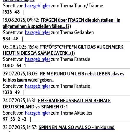
Sonett von
harzgebirgler
zum Thema Traum/ Träume
1526
48
|
18.08.2025, 09:42:
FRAGEN über FRAGEN die sich stellen - in
allgemeinen & speziellen fällen... (2)
Sonett von
harzgebirgler
zum Thema Gedanken
984
48
|
05.08.2025, 15:14:
F*R*Ö*S*C*H*E*N GILT DAS AUGENMERK
HEUT IN DIESEM SAMMELWERK...(1)
Sonett von
harzgebirgler
zum Thema Fantasie
1080
64
1
|
29.07.2025, 18:05:
REIME RUND UM LEIB nebst LEBEN, das es
leiblos kaum würd' geben...
Sonett von
harzgebirgler
zum Thema Fantasie
1328
49
|
24.07.2025, 16:31:
EM-FRAUENFUSSBALL HALBFINALE
DEUTSCHLAND vs. SPANIEN 0 : 1
Sonett von
harzgebirgler
zum Thema Aktuelles
97
53
2
+2
|
23.07.2025, 14:57:
SPINNEN MAL SO MAL SO - im klo und