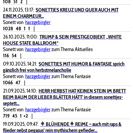
108
51
2
|
24.11.2025, 13:17:
SONETTJES KREUZ UND QUER AUCH MIT
EINEM CHARMEUR...
Sonett von
harzgebirgler
1028
48
1
1
|
26.10.2025, 11:00:
TRUMP & SEIN PRESTIGEOBJEKT „WHITE
HOUSE STATE BALLROOM“
Sonett von
harzgebirgler
zum Thema Aktuelles
116
54
|
09.10.2025, 14:21:
SONETTJES MIT HUMOR & FANTASIE sprich
gänzlich frei von herbstmelancholie
Sonett von
harzgebirgler
zum Thema Fantasie
1066
47
|
21.09.2025, 14:10:
HERR HERBST HAT KEINEN STEIN IM BRETT
BEIM BAUM DER LIEBER BLÄTTER HÄTT' in diesem sonettjes-
septett...
Sonett von
harzgebirgler
zum Thema Fantasie
719
45
1
+2
|
19.09.2025, 09:47:
⚘ BLÜHENDE⚘ REIME – auch mit raps &
flieder nebst pegasus' rein mythischem gefieder...