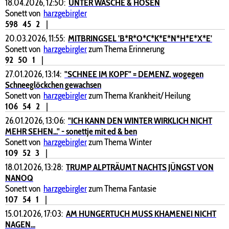
18.04.2026, 12:50:
UNTER WÄSCHE & HOSEN
Sonett von
harzgebirgler
598
45
2
|
20.03.2026, 11:55:
MITBRINGSEL 'B*R*O*C*K*E*N*H*E*X*E'
Sonett von
harzgebirgler
zum Thema Erinnerung
92
50
1
|
27.01.2026, 13:14:
"SCHNEE IM KOPF" = DEMENZ, wogegen
Schneeglöckchen gewachsen
Sonett von
harzgebirgler
zum Thema Krankheit/ Heilung
106
54
2
|
26.01.2026, 13:06:
"ICH KANN DEN WINTER WIRKLICH NICHT
MEHR SEHEN..." - sonettje mit ed & ben
Sonett von
harzgebirgler
zum Thema Winter
109
52
3
|
18.01.2026, 13:28:
TRUMP ALPTRÄUMT NACHTS JÜNGST VON
NANOQ
Sonett von
harzgebirgler
zum Thema Fantasie
107
54
1
|
15.01.2026, 17:03:
AM HUNGERTUCH MUSS KHAMENEI NICHT
NAGEN...