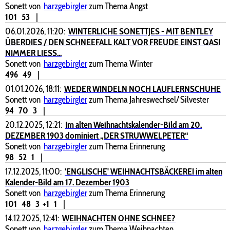
Sonett von
harzgebirgler
zum Thema Angst
101
53
|
06.01.2026, 11:20:
WINTERLICHE SONETTJES - MIT BENTLEY
ÜBERDIES / DEN SCHNEEFALL KALT VOR FREUDE EINST QASI
NIMMER LIESS...
Sonett von
harzgebirgler
zum Thema Winter
496
49
|
01.01.2026, 18:11:
WEDER WINDELN NOCH LAUFLERNSCHUHE
Sonett von
harzgebirgler
zum Thema Jahreswechsel/ Silvester
94
70
3
|
20.12.2025, 12:21:
Im alten Weihnachtskalender-Bild am 20.
DEZEMBER 1903 dominiert „DER STRUWWELPETER“
Sonett von
harzgebirgler
zum Thema Erinnerung
98
52
1
|
17.12.2025, 11:00:
'ENGLISCHE' WEIHNACHTSBÄCKEREI im alten
Kalender-Bild am 17. Dezember 1903
Sonett von
harzgebirgler
zum Thema Erinnerung
101
48
3
+1
1
|
14.12.2025, 12:41:
WEIHNACHTEN OHNE SCHNEE?
Sonett von
harzgebirgler
zum Thema Weihnachten