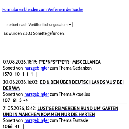
Formular einblenden zum Verfeinern der Suche
Es wurden 2.303 Sonette gefunden.
07.08.2026, 18:19:
F*E*N*S*T*E*R - MISCELLANEA
Sonett von
harzgebirgler
zum Thema Gedanken
1570
10
1
1
1
|
30.06.2026, 16:03:
ED & BEN ÜBER DEUTSCHLANDS 'AUS' BEI
DER WM
Sonett von
harzgebirgler
zum Thema Aktuelles
107
61
5
+4
|
21.05.2026, 15:42:
LUST'GE REIMEREIEN RUND UM' GARTEN
UND IN MANCHEM KOMMEN NUR DIE HARTEN
Sonett von
harzgebirgler
zum Thema Fantasie
1066
41
|