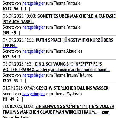
Sonett von
harzgebirgler
zum Thema Fantasie
1047
56
1
1
|
06.09.2025, 10:03:
SONETTJES ÜBER MANCHERLEI & FANTASIE
IST AUCH DABEI...
Sonett von
harzgebirgler
zum Thema Fantasie
989
49
|
04.09.2025, 16:55:
PUTIN SPRACH JÜNGST MIT XI KURZ ÜBERS
LEBEN...
Sonett von
harzgebirgler
zum Thema Aktuelles
102
64
2
|
03.09.2025, 15:31:
EIN 2. SCHWUNG S*O*N*E*T*T*J*E*S
VOLLER TRAUM & wieder glaubt man manchen wirklich kaum...
Sonett von
harzgebirgler
zum Thema Traum/ Träume
1307
53
1
|
01.09.2025, 07:47:
GESCHWISTERLICHER FALL INS WASSER
Sonett von
harzgebirgler
zum Thema Mythisch
111
49
2
|
31.08.2025, 13:03:
EIN SCHWUNG S*O*N*E*T*T*J*E*S VOLLER
TRAUM & MANCHEN GLAUBT MAN WIRKLICH KAUM... -- zum
Genre des Tages: