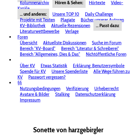
Kolumnenarchiv
Hören & Sehen:
Hörtexte
Video-
Kanäle
... und anderes:
Unsere TOP 10
Daily Challenge
Projekte mit Texten
Plagiate
Bücher unserer Autoren
KV-Bibliothek
Aktuelle Rezensionen
... Passt dazu:
Literaturwettbewerbe
Verlage
Foren
Übersicht
Aktuellste Diskussionen
Suche im Forum
Bereich "KV-Board"
Bereich "Literatur & Schreiberei"
Bereich "Allgemeines, Dies & Das"
Nichtöffentliche Foren
Über KV
Etwas Statistik
Erklärung: Benutzersymbole
Spende für KV
Unsere Spenderliste
Alle Wege führen zu
KV
Passwort vergessen?
§§
Nutzungsbedingungen
Verifizierung
Urheberrecht
Avatare & Bilder
Stalking
Datenschutzerklärung
Impressum
Sonette von harzgebirgler