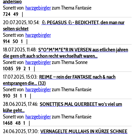
anderswo
Sonett von
harzgebirgler
zum Thema Fantasie
724
49
|
20.07.2025, 10:54:
♘ PEGASUS ♘- BEDICHTET, den man nur
selten sichtet
Sonett von
harzgebirgler
914
50
1
|
18.07.2025, 11:48:
S*O*M*M*E*R IN VERSEN aus etlichen jahren
die gern oft auch schon recht wechselhaft waren...
Sonett von
harzgebirgler
zum Thema Sonne
1085
59
2
1
|
17.07.2025, 15:03:
REIME – rein der FANTASIE nach & nach
entsprangen die… (32)
Sonett von
harzgebirgler
zum Thema Fantasie
910
51
1
1
|
28.06.2025, 17:46:
SONETTJES MAL QUERBEET wo's viel um
kühe geht...
Sonett von
harzgebirgler
zum Thema Fantasie
1468
48
1
|
24.06.2025, 17:30:
VERNAGELTE MULLAHS IN KÜRZE SCHNEE