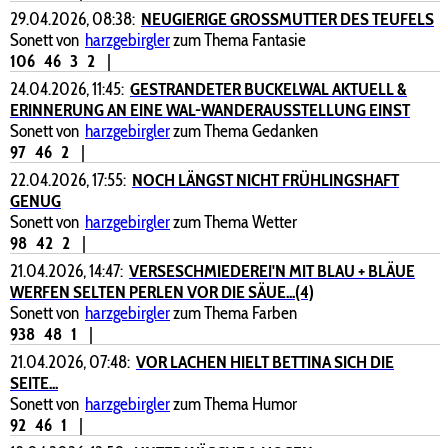
29.04.2026, 08:38:
NEUGIERIGE GROSSMUTTER DES TEUFELS
Sonett von
harzgebirgler
zum Thema Fantasie
106
46
3
2
|
24.04.2026, 11:45:
GESTRANDETER BUCKELWAL AKTUELL &
ERINNERUNG AN EINE WAL-WANDERAUSSTELLUNG EINST
Sonett von
harzgebirgler
zum Thema Gedanken
97
46
2
|
22.04.2026, 17:55:
NOCH LÄNGST NICHT FRÜHLINGSHAFT
GENUG
Sonett von
harzgebirgler
zum Thema Wetter
98
42
2
|
21.04.2026, 14:47:
VERSESCHMIEDEREI'N MIT BLAU + BLÄUE
WERFEN SELTEN PERLEN VOR DIE SÄUE...(4)
Sonett von
harzgebirgler
zum Thema Farben
938
48
1
|
21.04.2026, 07:48:
VOR LACHEN HIELT BETTINA SICH DIE
SEITE...
Sonett von
harzgebirgler
zum Thema Humor
92
46
1
|