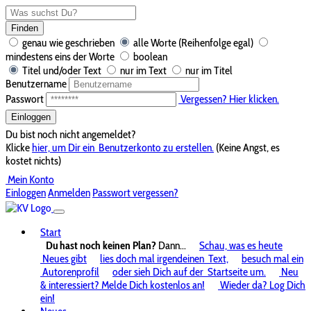
Finden
genau wie geschrieben
alle Worte (Reihenfolge egal)
mindestens eins der Worte
boolean
Titel und/oder Text
nur im Text
nur im Titel
Benutzername
Passwort
Vergessen? Hier klicken.
Einloggen
Du bist noch nicht angemeldet?
Klicke
hier, um Dir ein
Benutzerkonto zu erstellen.
(Keine Angst, es
kostet nichts)
Mein Konto
Einloggen
Anmelden
Passwort vergessen?
Start
Du hast noch keinen Plan?
Dann...
Schau, was es heute
Neues gibt
lies doch mal irgendeinen
Text,
besuch mal ein
Autorenprofil
oder sieh Dich auf der
Startseite um.
Neu
& interessiert? Melde Dich kostenlos an!
Wieder da? Log Dich
ein!