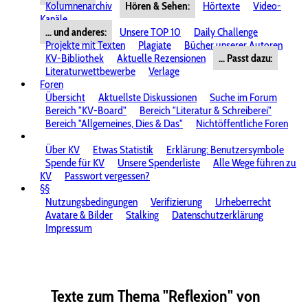
Kolumnenarchiv
Hören & Sehen:
Hörtexte
Video-
Kanäle
... und anderes:
Unsere TOP 10
Daily Challenge
Projekte mit Texten
Plagiate
Bücher unserer Autoren
KV-Bibliothek
Aktuelle Rezensionen
... Passt dazu:
Literaturwettbewerbe
Verlage
Foren
Übersicht
Aktuellste Diskussionen
Suche im Forum
Bereich "KV-Board"
Bereich "Literatur & Schreiberei"
Bereich "Allgemeines, Dies & Das"
Nichtöffentliche Foren
Über KV
Etwas Statistik
Erklärung: Benutzersymbole
Spende für KV
Unsere Spenderliste
Alle Wege führen zu
KV
Passwort vergessen?
§§
Nutzungsbedingungen
Verifizierung
Urheberrecht
Avatare & Bilder
Stalking
Datenschutzerklärung
Impressum
Texte zum Thema "Reflexion" von