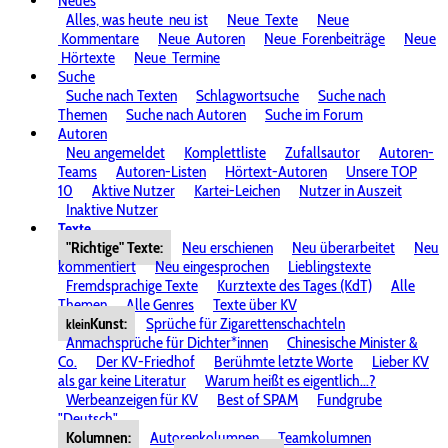
Neues
Alles, was heute
neu ist
Neue
Texte
Neue
Kommentare
Neue
Autoren
Neue
Forenbeiträge
Neue
Hörtexte
Neue
Termine
Suche
Suche nach Texten
Schlagwortsuche
Suche nach
Themen
Suche nach Autoren
Suche im Forum
Autoren
Neu angemeldet
Komplettliste
Zufallsautor
Autoren-
Teams
Autoren-Listen
Hörtext-Autoren
Unsere TOP
10
Aktive Nutzer
Kartei-Leichen
Nutzer in Auszeit
Inaktive Nutzer
Texte
"Richtige" Texte:
Neu erschienen
Neu überarbeitet
Neu
kommentiert
Neu eingesprochen
Lieblingstexte
Fremdsprachige Texte
Kurztexte des Tages (KdT)
Alle
Themen
Alle Genres
Texte über KV
Kunst:
Sprüche für Zigarettenschachteln
klein
Anmachsprüche für Dichter*innen
Chinesische Minister &
Co.
Der KV-Friedhof
Berühmte letzte Worte
Lieber KV
als gar keine Literatur
Warum heißt es eigentlich...?
Werbeanzeigen für KV
Best of SPAM
Fundgrube
"Deutsch"
Kolumnen:
Autorenkolumnen
Teamkolumnen