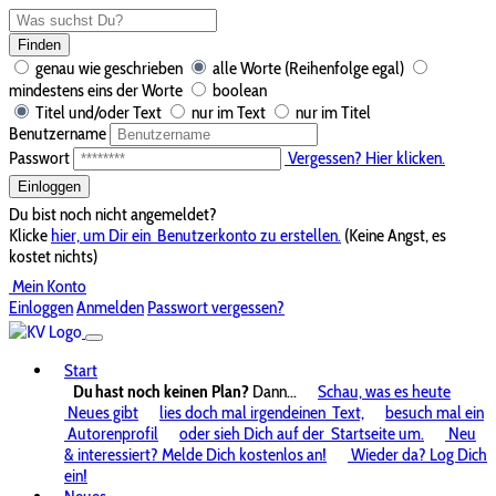
Finden
genau wie geschrieben
alle Worte (Reihenfolge egal)
mindestens eins der Worte
boolean
Titel und/oder Text
nur im Text
nur im Titel
Benutzername
Passwort
Vergessen? Hier klicken.
Einloggen
Du bist noch nicht angemeldet?
Klicke
hier, um Dir ein
Benutzerkonto zu erstellen.
(Keine Angst, es
kostet nichts)
Mein Konto
Einloggen
Anmelden
Passwort vergessen?
Start
Du hast noch keinen Plan?
Dann...
Schau, was es heute
Neues gibt
lies doch mal irgendeinen
Text,
besuch mal ein
Autorenprofil
oder sieh Dich auf der
Startseite um.
Neu
& interessiert? Melde Dich kostenlos an!
Wieder da? Log Dich
ein!