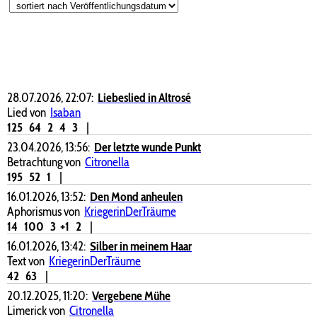
28.07.2026, 22:07:
Liebeslied in Altrosé
Lied von
Isaban
125
64
2
4
3
|
23.04.2026, 13:56:
Der letzte wunde Punkt
Betrachtung von
Citronella
195
52
1
|
16.01.2026, 13:52:
Den Mond anheulen
Aphorismus von
KriegerinDerTräume
14
100
3
+1
2
|
16.01.2026, 13:42:
Silber in meinem Haar
Text von
KriegerinDerTräume
42
63
|
20.12.2025, 11:20:
Vergebene Mühe
Limerick von
Citronella