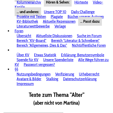
Kolumnenarchiv
Hören & Sehen:
Hörtexte
Video-
Kanäle
... und anderes:
Unsere TOP 10
Daily Challenge
Projekte mit Texten
Plagiate
Bücher unserer Autoren
KV-Bibliothek
Aktuelle Rezensionen
... Passt dazu:
Literaturwettbewerbe
Verlage
Foren
Übersicht
Aktuellste Diskussionen
Suche im Forum
Bereich "KV-Board"
Bereich "Literatur & Schreiberei"
Bereich "Allgemeines, Dies & Das"
Nichtöffentliche Foren
Über KV
Etwas Statistik
Erklärung: Benutzersymbole
Spende für KV
Unsere Spenderliste
Alle Wege führen zu
KV
Passwort vergessen?
§§
Nutzungsbedingungen
Verifizierung
Urheberrecht
Avatare & Bilder
Stalking
Datenschutzerklärung
Impressum
Texte zum Thema "Alter"
(aber nicht von Martina)