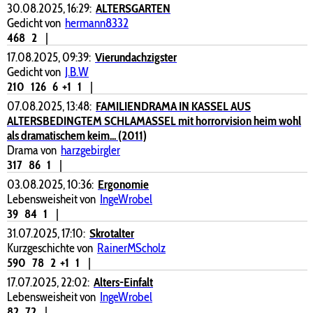
30.08.2025, 16:29:
ALTERSGARTEN
Gedicht von
hermann8332
468
2
|
17.08.2025, 09:39:
Vierundachzigster
Gedicht von
J.B.W
210
126
6
+1
1
|
07.08.2025, 13:48:
FAMILIENDRAMA IN KASSEL AUS
ALTERSBEDINGTEM SCHLAMASSEL mit horrorvision heim wohl
als dramatischem keim... (2011)
Drama von
harzgebirgler
317
86
1
|
03.08.2025, 10:36:
Ergonomie
Lebensweisheit von
IngeWrobel
39
84
1
|
31.07.2025, 17:10:
Skrotalter
Kurzgeschichte von
RainerMScholz
590
78
2
+1
1
|
17.07.2025, 22:02:
Alters-Einfalt
Lebensweisheit von
IngeWrobel
82
72
|