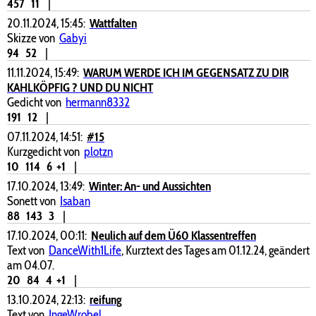
457
11
|
20.11.2024, 15:45:
Wattfalten
Skizze von
Gabyi
94
52
|
11.11.2024, 15:49:
WARUM WERDE ICH IM GEGENSATZ ZU DIR
KAHLKÖPFIG ? UND DU NICHT
Gedicht von
hermann8332
191
12
|
07.11.2024, 14:51:
#15
Kurzgedicht von
plotzn
10
114
6
+1
|
17.10.2024, 13:49:
Winter: An- und Aussichten
Sonett von
Isaban
88
143
3
|
17.10.2024, 00:11:
Neulich auf dem Ü60 Klassentreffen
Text von
DanceWith1Life
, Kurztext des Tages am 01.12.24, geändert
am 04.07.
20
84
4
+1
|
13.10.2024, 22:13:
reifung
Text von
IngeWrobel