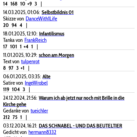
14
168
10
+9
3
|
14.03.2025, 01:06:
Selbstbildnis 01
Skizze von
DanceWith1Life
20
94
4
|
18.01.2025, 12:10:
Infantilismus
Tanka von
FrankReich
17
101
1
+4
1
|
11.01.2025, 10:29:
schon am Morgen
Text von
tulpenrot
8
97
3
+1
|
06.01.2025, 03:35:
Alte
Satire von
IngeWrobel
119
104
3
|
24.12.2024, 21:56:
Warum ich ab jetzt nur noch mit Brille in die
Kirche gehe
Gedanke von
tueichler
212
75
1
|
03.12.2024, 16:21:
DAS SCHNABEL - UND DAS BEUTELTIER
Gedicht von
hermann8332