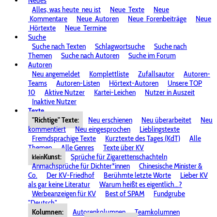
Neues
Alles, was heute
neu ist
Neue
Texte
Neue
Kommentare
Neue
Autoren
Neue
Forenbeiträge
Neue
Hörtexte
Neue
Termine
Suche
Suche nach Texten
Schlagwortsuche
Suche nach
Themen
Suche nach Autoren
Suche im Forum
Autoren
Neu angemeldet
Komplettliste
Zufallsautor
Autoren-
Teams
Autoren-Listen
Hörtext-Autoren
Unsere TOP
10
Aktive Nutzer
Kartei-Leichen
Nutzer in Auszeit
Inaktive Nutzer
Texte
"Richtige" Texte:
Neu erschienen
Neu überarbeitet
Neu
kommentiert
Neu eingesprochen
Lieblingstexte
Fremdsprachige Texte
Kurztexte des Tages (KdT)
Alle
Themen
Alle Genres
Texte über KV
Kunst:
Sprüche für Zigarettenschachteln
klein
Anmachsprüche für Dichter*innen
Chinesische Minister &
Co.
Der KV-Friedhof
Berühmte letzte Worte
Lieber KV
als gar keine Literatur
Warum heißt es eigentlich...?
Werbeanzeigen für KV
Best of SPAM
Fundgrube
"Deutsch"
Kolumnen:
Autorenkolumnen
Teamkolumnen