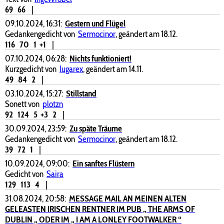
69
66
|
09.10.2024, 16:31:
Gestern und Flügel
Gedankengedicht von
Sermocinor
, geändert am 18.12.
116
70
1
+1
|
07.10.2024, 06:28:
Nichts funktioniert!
Kurzgedicht von
lugarex
, geändert am 14.11.
49
84
2
|
03.10.2024, 15:27:
Stillstand
Sonett von
plotzn
92
124
5
+3
2
|
30.09.2024, 23:59:
Zu späte Träume
Gedankengedicht von
Sermocinor
, geändert am 18.12.
39
72
1
|
10.09.2024, 09:00:
Ein sanftes Flüstern
Gedicht von
Saira
129
113
4
|
31.08.2024, 20:58:
MESSAGE MAIL AN MEINEN ALTEN
GELEASTEN IRISCHEN RENTNER IM PUB „ THE ARMS OF
DUBLIN „ ODER IM „ I AM A LONLEY FOOTWALKER “