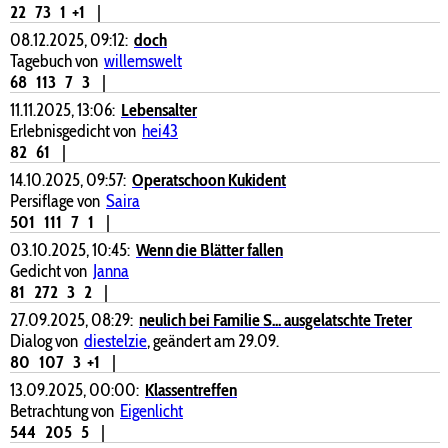
22
73
1
+1
|
08.12.2025, 09:12:
doch
Tagebuch von
willemswelt
68
113
7
3
|
11.11.2025, 13:06:
Lebensalter
Erlebnisgedicht von
hei43
82
61
|
14.10.2025, 09:57:
Operatschoon Kukident
Persiflage von
Saira
501
111
7
1
|
03.10.2025, 10:45:
Wenn die Blätter fallen
Gedicht von
Janna
81
272
3
2
|
27.09.2025, 08:29:
neulich bei Familie S... ausgelatschte Treter
Dialog von
diestelzie
, geändert am 29.09.
80
107
3
+1
|
13.09.2025, 00:00:
Klassentreffen
Betrachtung von
Eigenlicht
544
205
5
|