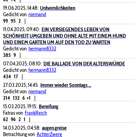
19.06.2025, 14:48:
Unheimlichkeiten
Gedicht von
niemand
99
95
2
|
11.04.2025, 09:40:
EIN VERSIEGENDES LEBEN VON
SCHÖNHEIT UMGEBEN UND OHNE ALTE MIT EINEM HUND
UND EINEM GARTEN UM AUF DEN TOD ZU WARTEN
Gedicht von
hermann8332
385
9
|
07.04.2025, 08:10:
DIE BALLADE VON DER ALTERSWÜRDE
Gedicht von
hermann8332
434
17
|
27.03.2025, 14:45:
Immer wieder Sonntags ...
Gedicht von
niemand
214
132
6
+1
|
15.03.2025, 19:15:
Bereifung
Fatras von
FrankReich
62
96
2
1
|
14.03.2025, 04:58:
augen.greise
Betrachtung von
AchterZwerg