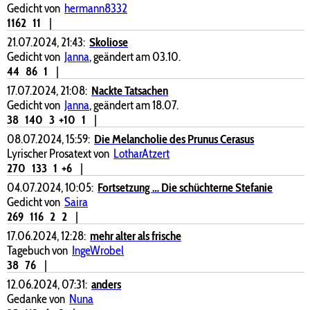
Gedicht von
hermann8332
1162
11
|
21.07.2024, 21:43:
Skoliose
Gedicht von
Janna
, geändert am 03.10.
44
86
1
|
17.07.2024, 21:08:
Nackte Tatsachen
Gedicht von
Janna
, geändert am 18.07.
38
140
3
+10
1
|
08.07.2024, 15:59:
Die Melancholie des Prunus Cerasus
Lyrischer Prosatext von
LotharAtzert
270
133
1
+6
|
04.07.2024, 10:05:
Fortsetzung … Die schüchterne Stefanie
Gedicht von
Saira
269
116
2
2
|
17.06.2024, 12:28:
mehr alter als frische
Tagebuch von
IngeWrobel
38
76
|
12.06.2024, 07:31:
anders
Gedanke von
Nuna