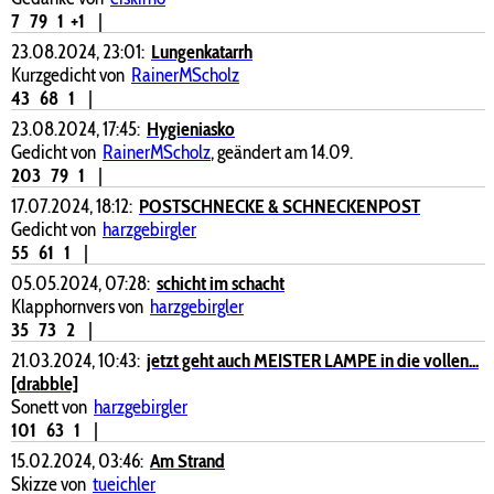
7
79
1
+1
|
23.08.2024, 23:01:
Lungenkatarrh
Kurzgedicht von
RainerMScholz
43
68
1
|
23.08.2024, 17:45:
Hygieniasko
Gedicht von
RainerMScholz
, geändert am 14.09.
203
79
1
|
17.07.2024, 18:12:
POSTSCHNECKE & SCHNECKENPOST
Gedicht von
harzgebirgler
55
61
1
|
05.05.2024, 07:28:
schicht im schacht
Klapphornvers von
harzgebirgler
35
73
2
|
21.03.2024, 10:43:
jetzt geht auch MEISTER LAMPE in die vollen...
[drabble]
Sonett von
harzgebirgler
101
63
1
|
15.02.2024, 03:46:
Am Strand
Skizze von
tueichler