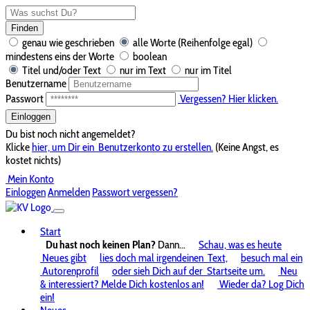
Finden
genau wie geschrieben
alle Worte (Reihenfolge egal)
mindestens eins der Worte
boolean
Titel und/oder Text
nur im Text
nur im Titel
Benutzername
Passwort
Vergessen? Hier klicken.
Einloggen
Du bist noch nicht angemeldet?
Klicke
hier, um Dir ein
Benutzerkonto zu erstellen.
(Keine Angst, es
kostet nichts)
Mein Konto
Einloggen
Anmelden
Passwort vergessen?
Start
Du hast noch keinen Plan?
Dann...
Schau, was es heute
Neues gibt
lies doch mal irgendeinen
Text,
besuch mal ein
Autorenprofil
oder sieh Dich auf der
Startseite um.
Neu
& interessiert? Melde Dich kostenlos an!
Wieder da? Log Dich
ein!