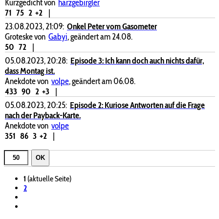
Kurzgedicht von
harzgebirgler
71
75
2
+2
|
23.08.2023, 21:09:
Onkel Peter vom Gasometer
Groteske von
Gabyi
, geändert am 24.08.
50
72
|
05.08.2023, 20:28:
Episode 3: Ich kann doch auch nichts dafür,
dass Montag ist.
Anekdote von
volpe
, geändert am 06.08.
433
90
2
+3
|
05.08.2023, 20:25:
Episode 2: Kuriose Antworten auf die Frage
nach der Payback-Karte.
Anekdote von
volpe
351
86
3
+2
|
OK
1
(aktuelle Seite)
2