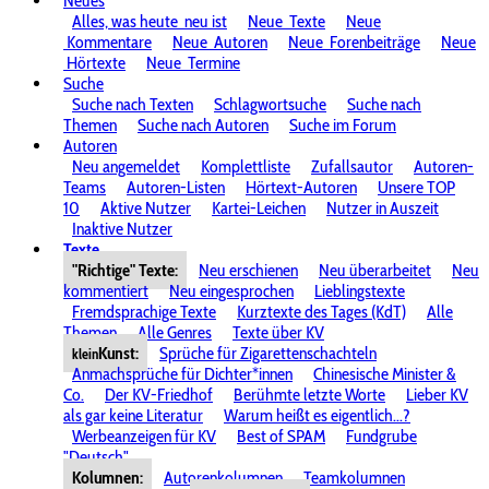
Neues
Alles, was heute
neu ist
Neue
Texte
Neue
Kommentare
Neue
Autoren
Neue
Forenbeiträge
Neue
Hörtexte
Neue
Termine
Suche
Suche nach Texten
Schlagwortsuche
Suche nach
Themen
Suche nach Autoren
Suche im Forum
Autoren
Neu angemeldet
Komplettliste
Zufallsautor
Autoren-
Teams
Autoren-Listen
Hörtext-Autoren
Unsere TOP
10
Aktive Nutzer
Kartei-Leichen
Nutzer in Auszeit
Inaktive Nutzer
Texte
"Richtige" Texte:
Neu erschienen
Neu überarbeitet
Neu
kommentiert
Neu eingesprochen
Lieblingstexte
Fremdsprachige Texte
Kurztexte des Tages (KdT)
Alle
Themen
Alle Genres
Texte über KV
Kunst:
Sprüche für Zigarettenschachteln
klein
Anmachsprüche für Dichter*innen
Chinesische Minister &
Co.
Der KV-Friedhof
Berühmte letzte Worte
Lieber KV
als gar keine Literatur
Warum heißt es eigentlich...?
Werbeanzeigen für KV
Best of SPAM
Fundgrube
"Deutsch"
Kolumnen:
Autorenkolumnen
Teamkolumnen