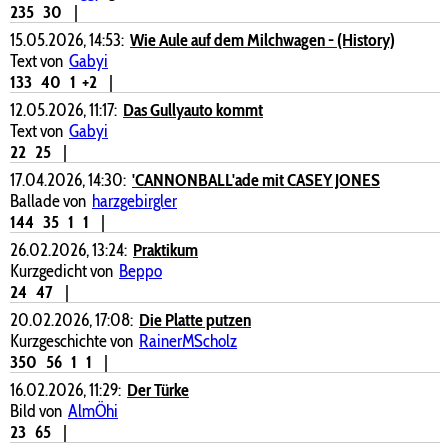
235
30
|
15.05.2026, 14:53:
Wie Aule auf dem Milchwagen - (History)
Text von
Gabyi
133
40
1
+2
|
12.05.2026, 11:17:
Das Gullyauto kommt
Text von
Gabyi
22
25
|
17.04.2026, 14:30:
'CANNONBALL'ade mit CASEY JONES
Ballade von
harzgebirgler
144
35
1
1
|
26.02.2026, 13:24:
Praktikum
Kurzgedicht von
Beppo
24
47
|
20.02.2026, 17:08:
Die Platte putzen
Kurzgeschichte von
RainerMScholz
350
56
1
1
|
16.02.2026, 11:29:
Der Türke
Bild von
AlmÖhi
23
65
|