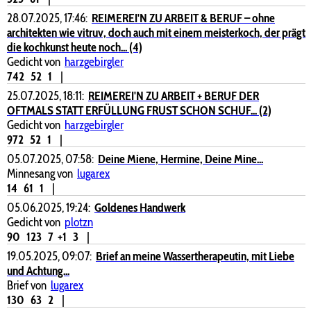
28.07.2025, 17:46:
REIMEREI'N ZU ARBEIT & BERUF – ohne
architekten wie vitruv, doch auch mit einem meisterkoch, der prägt
die kochkunst heute noch... (4)
Gedicht von
harzgebirgler
742
52
1
|
25.07.2025, 18:11:
REIMEREI'N ZU ARBEIT + BERUF DER
OFTMALS STATT ERFÜLLUNG FRUST SCHON SCHUF... (2)
Gedicht von
harzgebirgler
972
52
1
|
05.07.2025, 07:58:
Deine Miene, Hermine, Deine Mine...
Minnesang von
lugarex
14
61
1
|
05.06.2025, 19:24:
Goldenes Handwerk
Gedicht von
plotzn
90
123
7
+1
3
|
19.05.2025, 09:07:
Brief an meine Wassertherapeutin, mit Liebe
und Achtung...
Brief von
lugarex
130
63
2
|