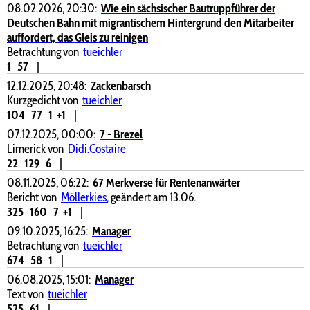
08.02.2026, 20:30:
Wie ein sächsischer Bautruppführer der
Deutschen Bahn mit migrantischem Hintergrund den Mitarbeiter
auffordert, das Gleis zu reinigen
Betrachtung von
tueichler
1
57
|
12.12.2025, 20:48:
Zackenbarsch
Kurzgedicht von
tueichler
104
77
1
+1
|
07.12.2025, 00:00:
7 - Brezel
Limerick von
Didi.Costaire
22
129
6
|
08.11.2025, 06:22:
67 Merkverse für Rentenanwärter
Bericht von
Möllerkies
, geändert am 13.06.
325
160
7
+1
|
09.10.2025, 16:25:
Manager
Betrachtung von
tueichler
674
58
1
|
06.08.2025, 15:01:
Manager
Text von
tueichler
525
61
|