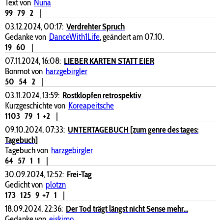
Text von
Nuna
99
79
2
|
03.12.2024, 00:17:
Verdrehter Spruch
Gedanke von
DanceWith1Life
, geändert am 07.10.
19
60
|
07.11.2024, 16:08:
LIEBER KARTEN STATT EIER
Bonmot von
harzgebirgler
50
54
2
|
03.11.2024, 13:59:
Rostklopfen retrospektiv
Kurzgeschichte von
Koreapeitsche
1103
79
1
+2
|
09.10.2024, 07:33:
UNTERTAGEBUCH [zum genre des tages:
Tagebuch]
Tagebuch von
harzgebirgler
64
57
1
1
|
30.09.2024, 12:52:
Frei-Tag
Gedicht von
plotzn
173
125
9
+7
1
|
18.09.2024, 22:36:
Der Tod trägt längst nicht Sense mehr...
Gedanke von
eiskimo