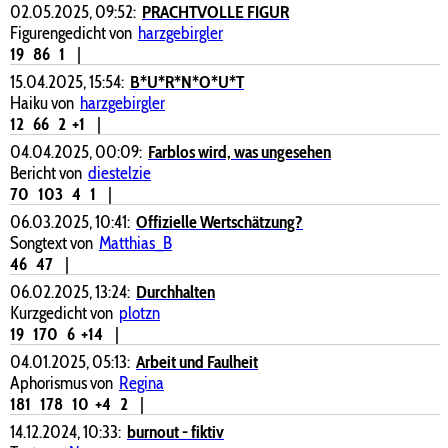
02.05.2025, 09:52:
PRACHTVOLLE FIGUR
Figurengedicht von
harzgebirgler
19
86
1
|
15.04.2025, 15:54:
B*U*R*N*O*U*T
Haiku von
harzgebirgler
12
66
2
+1
|
04.04.2025, 00:09:
Farblos wird, was ungesehen
Bericht von
diestelzie
70
103
4
1
|
06.03.2025, 10:41:
Offizielle Wertschätzung?
Songtext von
Matthias_B
46
47
|
06.02.2025, 13:24:
Durchhalten
Kurzgedicht von
plotzn
19
170
6
+14
|
04.01.2025, 05:13:
Arbeit und Faulheit
Aphorismus von
Regina
181
178
10
+4
2
|
14.12.2024, 10:33:
burnout - fiktiv