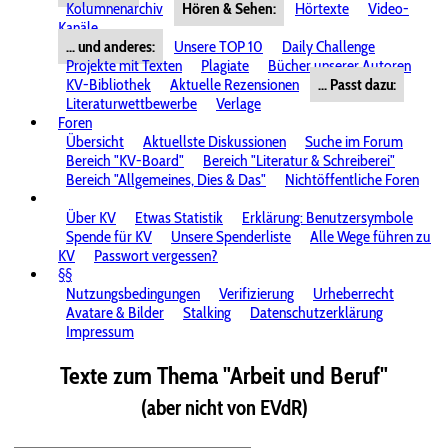
Kolumnenarchiv
Hören & Sehen:
Hörtexte
Video-
Kanäle
... und anderes:
Unsere TOP 10
Daily Challenge
Projekte mit Texten
Plagiate
Bücher unserer Autoren
KV-Bibliothek
Aktuelle Rezensionen
... Passt dazu:
Literaturwettbewerbe
Verlage
Foren
Übersicht
Aktuellste Diskussionen
Suche im Forum
Bereich "KV-Board"
Bereich "Literatur & Schreiberei"
Bereich "Allgemeines, Dies & Das"
Nichtöffentliche Foren
Über KV
Etwas Statistik
Erklärung: Benutzersymbole
Spende für KV
Unsere Spenderliste
Alle Wege führen zu
KV
Passwort vergessen?
§§
Nutzungsbedingungen
Verifizierung
Urheberrecht
Avatare & Bilder
Stalking
Datenschutzerklärung
Impressum
Texte zum Thema "Arbeit und Beruf"
(aber nicht von EVdR)