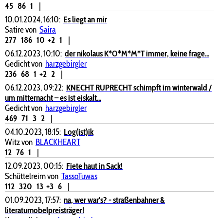
45
86
1
|
10.01.2024, 16:10:
Es liegt an mir
Satire von
Saira
277
186
10
+2
1
|
06.12.2023, 10:10:
der nikolaus K*O*M*M*T immer, keine frage...
Gedicht von
harzgebirgler
236
68
1
+2
2
|
06.12.2023, 09:22:
KNECHT RUPRECHT schimpft im winterwald /
um mitternacht – es ist eiskalt...
Gedicht von
harzgebirgler
469
71
3
2
|
04.10.2023, 18:15:
Log(ist)ik
Witz von
BLACKHEART
12
76
1
|
12.09.2023, 00:15:
Fiete haut in Sack!
Schüttelreim von
TassoTuwas
112
320
13
+3
6
|
01.09.2023, 17:57:
na, wer war's? - straßenbahner &
literaturnobelpreisträger!