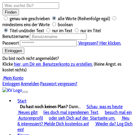
Finden
genau wie geschrieben
alle Worte (Reihenfolge egal)
mindestens eins der Worte
boolean
Titel und/oder Text
nur im Text
nur im Titel
Benutzername
Passwort
Vergessen? Hier klicken.
Einloggen
Du bist noch nicht angemeldet?
Klicke
hier, um Dir ein
Benutzerkonto zu erstellen.
(Keine Angst, es
kostet nichts)
Mein Konto
Einloggen
Anmelden
Passwort vergessen?
Start
Du hast noch keinen Plan?
Dann...
Schau, was es heute
Neues gibt
lies doch mal irgendeinen
Text,
besuch mal ein
Autorenprofil
oder sieh Dich auf der
Startseite um.
Neu
& interessiert? Melde Dich kostenlos an!
Wieder da? Log Dich
ein!