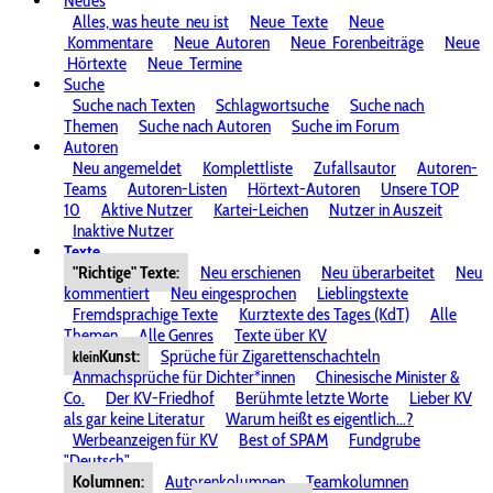
Neues
Alles, was heute
neu ist
Neue
Texte
Neue
Kommentare
Neue
Autoren
Neue
Forenbeiträge
Neue
Hörtexte
Neue
Termine
Suche
Suche nach Texten
Schlagwortsuche
Suche nach
Themen
Suche nach Autoren
Suche im Forum
Autoren
Neu angemeldet
Komplettliste
Zufallsautor
Autoren-
Teams
Autoren-Listen
Hörtext-Autoren
Unsere TOP
10
Aktive Nutzer
Kartei-Leichen
Nutzer in Auszeit
Inaktive Nutzer
Texte
"Richtige" Texte:
Neu erschienen
Neu überarbeitet
Neu
kommentiert
Neu eingesprochen
Lieblingstexte
Fremdsprachige Texte
Kurztexte des Tages (KdT)
Alle
Themen
Alle Genres
Texte über KV
Kunst:
Sprüche für Zigarettenschachteln
klein
Anmachsprüche für Dichter*innen
Chinesische Minister &
Co.
Der KV-Friedhof
Berühmte letzte Worte
Lieber KV
als gar keine Literatur
Warum heißt es eigentlich...?
Werbeanzeigen für KV
Best of SPAM
Fundgrube
"Deutsch"
Kolumnen:
Autorenkolumnen
Teamkolumnen