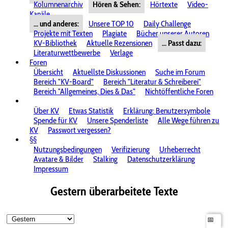
Kolumnenarchiv
Hören & Sehen:
Hörtexte
Video-
Kanäle
... und anderes:
Unsere TOP 10
Daily Challenge
Projekte mit Texten
Plagiate
Bücher unserer Autoren
KV-Bibliothek
Aktuelle Rezensionen
... Passt dazu:
Literaturwettbewerbe
Verlage
Foren
Übersicht
Aktuellste Diskussionen
Suche im Forum
Bereich "KV-Board"
Bereich "Literatur & Schreiberei"
Bereich "Allgemeines, Dies & Das"
Nichtöffentliche Foren
Über KV
Etwas Statistik
Erklärung: Benutzersymbole
Spende für KV
Unsere Spenderliste
Alle Wege führen zu
KV
Passwort vergessen?
§§
Nutzungsbedingungen
Verifizierung
Urheberrecht
Avatare & Bilder
Stalking
Datenschutzerklärung
Impressum
Gestern überarbeitete Texte