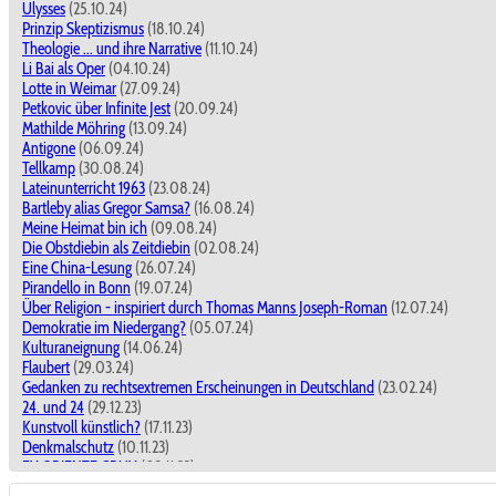
Ulysses
(25.10.24)
Prinzip Skeptizismus
(18.10.24)
Theologie ... und ihre Narrative
(11.10.24)
Li Bai als Oper
(04.10.24)
Lotte in Weimar
(27.09.24)
Petkovic über Infinite Jest
(20.09.24)
Mathilde Möhring
(13.09.24)
Antigone
(06.09.24)
Tellkamp
(30.08.24)
Lateinunterricht 1963
(23.08.24)
Bartleby alias Gregor Samsa?
(16.08.24)
Meine Heimat bin ich
(09.08.24)
Die Obstdiebin als Zeitdiebin
(02.08.24)
Eine China-Lesung
(26.07.24)
Pirandello in Bonn
(19.07.24)
Über Religion - inspiriert durch Thomas Manns Joseph-Roman
(12.07.24)
Demokratie im Niedergang?
(05.07.24)
Kulturaneignung
(14.06.24)
Flaubert
(29.03.24)
Gedanken zu rechtsextremen Erscheinungen in Deutschland
(23.02.24)
24. und 24
(29.12.23)
Kunstvoll künstlich?
(17.11.23)
Denkmalschutz
(10.11.23)
EX ORIENTE CRUX
(03.11.23)
SAID
(18.08.23)