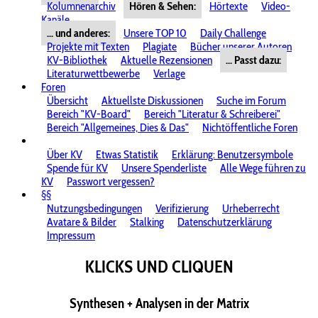
Kolumnenarchiv
Hören & Sehen:
Hörtexte
Video-
Kanäle
... und anderes:
Unsere TOP 10
Daily Challenge
Projekte mit Texten
Plagiate
Bücher unserer Autoren
KV-Bibliothek
Aktuelle Rezensionen
... Passt dazu:
Literaturwettbewerbe
Verlage
Foren
Übersicht
Aktuellste Diskussionen
Suche im Forum
Bereich "KV-Board"
Bereich "Literatur & Schreiberei"
Bereich "Allgemeines, Dies & Das"
Nichtöffentliche Foren
Über KV
Etwas Statistik
Erklärung: Benutzersymbole
Spende für KV
Unsere Spenderliste
Alle Wege führen zu
KV
Passwort vergessen?
§§
Nutzungsbedingungen
Verifizierung
Urheberrecht
Avatare & Bilder
Stalking
Datenschutzerklärung
Impressum
KLICKS UND CLIQUEN
Synthesen + Analysen in der Matrix