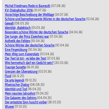
Michel Friedmans Rede in Bayreuth
(07.08.26)
KV-Dialogkultur 2016
(31.07.26)
Vorsichtige Beschreibung der Weltlage
(24.07.26)
Schöne und bemerkenswerte Wörter in der deutschen Sprache
(12.06.26)
Gewalt
(08.05.26)
Identität, dialektisch
(01.05.26)
Besonders schöne Wörter der deutschen Sprache
(24.04.26)
Der Junge, der Prinz Eisenherz war
(17.04.26)
Ästhetik des Fehlers
(10.04.26)
Schöne Wörter der deutschen Sprache
(10.04.26)
Eine Fingerübung
(10.04.26)
Mein Weg zum Kaiserplatz
(03.04.26)
Der Text ist tot - es lebe der Text
(27.03.26)
Wie hermetisch darf ein Gedicht sein?
(20.03.26)
Traurige Sonette
(16.01.26)
Grenzen der Übersetzung
(02.01.26)
Fluid
(26.12.25)
De arte legendi
(19.12.25)
Rheinischer Dialog
(08.08.25)
Identität und Tod
(18.04.25)
Mein neuntes Jahrzehnt
(11.04.25)
Die Galaxien des Gehirns
(04.04.25)
Der entsetzte Sinn huscht vorbei
(28.03.25)
Wuwei
(17.01.25)