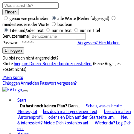
Finden
genau wie geschrieben
alle Worte (Reihenfolge egal)
mindestens eins der Worte
boolean
Titel und/oder Text
nur im Text
nur im Titel
Benutzername
Passwort
Vergessen? Hier klicken.
Einloggen
Du bist noch nicht angemeldet?
Klicke
hier, um Dir ein
Benutzerkonto zu erstellen.
(Keine Angst, es
kostet nichts)
Mein Konto
Einloggen
Anmelden
Passwort vergessen?
Start
Du hast noch keinen Plan?
Dann...
Schau, was es heute
Neues gibt
lies doch mal irgendeinen
Text,
besuch mal ein
Autorenprofil
oder sieh Dich auf der
Startseite um.
Neu
& interessiert? Melde Dich kostenlos an!
Wieder da? Log Dich
ein!