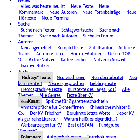
Neues
Alles, was heute
neu ist
Neue
Texte
Neue
Kommentare
Neue
Autoren
Neue
Forenbeiträge
Neue
Hörtexte
Neue
Termine
Suche
Suche nach Texten
Schlagwortsuche
Suche nach
Themen
Suche nach Autoren
Suche im Forum
Autoren
Neu angemeldet
Komplettliste
Zufallsautor
Autoren-
Teams
Autoren-Listen
Hörtext-Autoren
Unsere TOP
10
Aktive Nutzer
Kartei-Leichen
Nutzer in Auszeit
Inaktive Nutzer
Texte
"Richtige" Texte:
Neu erschienen
Neu überarbeitet
Neu
kommentiert
Neu eingesprochen
Lieblingstexte
Fremdsprachige Texte
Kurztexte des Tages (KdT)
Alle
Themen
Alle Genres
Texte über KV
Kunst:
Sprüche für Zigarettenschachteln
klein
Anmachsprüche für Dichter*innen
Chinesische Minister &
Co.
Der KV-Friedhof
Berühmte letzte Worte
Lieber KV
als gar keine Literatur
Warum heißt es eigentlich...?
Werbeanzeigen für KV
Best of SPAM
Fundgrube
"Deutsch"
Kolumnen:
Autorenkolumnen
Teamkolumnen