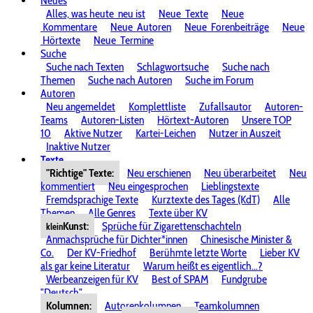
Neues
Alles, was heute
neu ist
Neue
Texte
Neue
Kommentare
Neue
Autoren
Neue
Forenbeiträge
Neue
Hörtexte
Neue
Termine
Suche
Suche nach Texten
Schlagwortsuche
Suche nach
Themen
Suche nach Autoren
Suche im Forum
Autoren
Neu angemeldet
Komplettliste
Zufallsautor
Autoren-
Teams
Autoren-Listen
Hörtext-Autoren
Unsere TOP
10
Aktive Nutzer
Kartei-Leichen
Nutzer in Auszeit
Inaktive Nutzer
Texte
"Richtige" Texte:
Neu erschienen
Neu überarbeitet
Neu
kommentiert
Neu eingesprochen
Lieblingstexte
Fremdsprachige Texte
Kurztexte des Tages (KdT)
Alle
Themen
Alle Genres
Texte über KV
Kunst:
Sprüche für Zigarettenschachteln
klein
Anmachsprüche für Dichter*innen
Chinesische Minister &
Co.
Der KV-Friedhof
Berühmte letzte Worte
Lieber KV
als gar keine Literatur
Warum heißt es eigentlich...?
Werbeanzeigen für KV
Best of SPAM
Fundgrube
"Deutsch"
Kolumnen:
Autorenkolumnen
Teamkolumnen