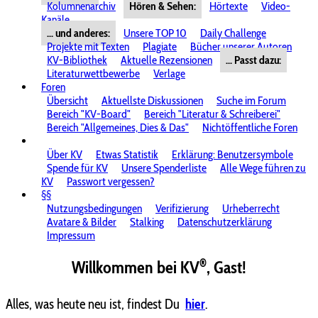
Kolumnenarchiv
Hören & Sehen:
Hörtexte
Video-
Kanäle
... und anderes:
Unsere TOP 10
Daily Challenge
Projekte mit Texten
Plagiate
Bücher unserer Autoren
KV-Bibliothek
Aktuelle Rezensionen
... Passt dazu:
Literaturwettbewerbe
Verlage
Foren
Übersicht
Aktuellste Diskussionen
Suche im Forum
Bereich "KV-Board"
Bereich "Literatur & Schreiberei"
Bereich "Allgemeines, Dies & Das"
Nichtöffentliche Foren
Über KV
Etwas Statistik
Erklärung: Benutzersymbole
Spende für KV
Unsere Spenderliste
Alle Wege führen zu
KV
Passwort vergessen?
§§
Nutzungsbedingungen
Verifizierung
Urheberrecht
Avatare & Bilder
Stalking
Datenschutzerklärung
Impressum
®
Willkommen bei KV
, Gast!
Alles, was heute neu ist, findest Du
hier
.