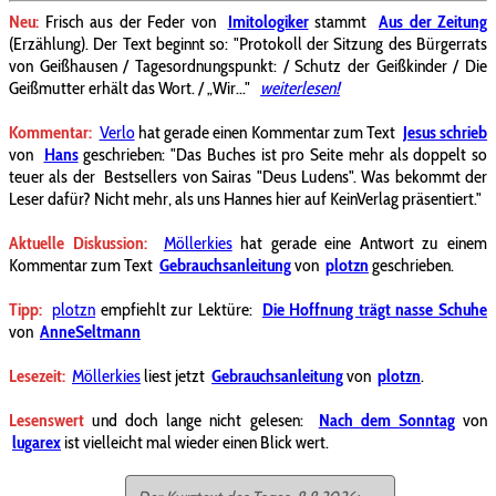
Neu:
Frisch aus der Feder von
Imitologiker
stammt
Aus der Zeitung
(Erzählung). Der Text beginnt so: "Protokoll der Sitzung des Bürgerrats
von Geißhausen / Tagesordnungspunkt: / Schutz der Geißkinder / Die
Geißmutter erhält das Wort. / „Wir..."
weiterlesen!
Kommentar:
Verlo
hat gerade einen Kommentar zum Text
Jesus schrieb
von
Hans
geschrieben: "Das Buches ist pro Seite mehr als doppelt so
teuer als der Bestsellers von Sairas "Deus Ludens". Was bekommt der
Leser dafür? Nicht mehr, als uns Hannes hier auf KeinVerlag präsentiert."
Aktuelle
Diskussion:
Möllerkies
hat gerade eine Antwort zu einem
Kommentar zum Text
Gebrauchsanleitung
von
plotzn
geschrieben.
Tipp:
plotzn
empfiehlt
zur Lektüre:
Die Hoffnung trägt nasse Schuhe
von
AnneSeltmann
Lesezeit:
Möllerkies
liest jetzt
Gebrauchsanleitung
von
plotzn
.
Lesenswert
und doch
lange nicht gelesen:
Nach dem Sonntag
von
lugarex
ist vielleicht mal wieder einen Blick wert.