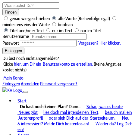
Finden
genau wie geschrieben
alle Worte (Reihenfolge egal)
mindestens eins der Worte
boolean
Titel und/oder Text
nur im Text
nur im Titel
Benutzername
Passwort
Vergessen? Hier klicken.
Einloggen
Du bist noch nicht angemeldet?
Klicke
hier, um Dir ein
Benutzerkonto zu erstellen.
(Keine Angst, es
kostet nichts)
Mein Konto
Einloggen
Anmelden
Passwort vergessen?
Start
Du hast noch keinen Plan?
Dann...
Schau, was es heute
Neues gibt
lies doch mal irgendeinen
Text,
besuch mal ein
Autorenprofil
oder sieh Dich auf der
Startseite um.
Neu
& interessiert? Melde Dich kostenlos an!
Wieder da? Log Dich
ein!