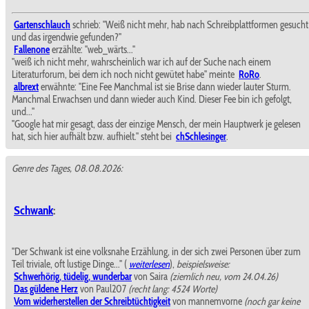
Gartenschlauch
schrieb: "Weiß nicht mehr, hab nach Schreibplattformen gesucht
und das irgendwie gefunden?"
Fallenone
erzählte: "web_wärts..."
"weiß ich nicht mehr, wahrscheinlich war ich auf der Suche nach einem
Literaturforum, bei dem ich noch nicht gewütet habe" meinte
RoRo
.
albrext
erwähnte: "Eine Fee Manchmal ist sie Brise dann wieder lauter Sturm.
Manchmal Erwachsen und dann wieder auch Kind. Dieser Fee bin ich gefolgt,
und..."
"Google hat mir gesagt, dass der einzige Mensch, der mein Hauptwerk je gelesen
hat, sich hier aufhält bzw. aufhielt." steht bei
chSchlesinger
.
Genre des Tages, 08.08.2026:
Schwank
:
"Der Schwank ist eine volksnahe Erzählung, in der sich zwei Personen über zum
Teil triviale, oft lustige Dinge..." (
weiterlesen
),
beispielsweise:
Schwerhörig, tüdelig, wunderbar
von Saira
(ziemlich neu, vom 24.04.26)
Das güldene Herz
von Paul207
(recht lang: 4524 Worte)
Vom widerherstellen der Schreibtüchtigkeit
von mannemvorne
(noch gar keine