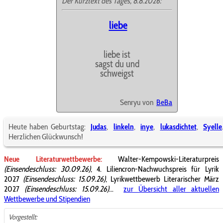
Der Kurztext des Tages, 8.8.2026:
liebe
liebe ist
sagst du und
schweigst
Senryu von
BeBa
Heute haben Geburtstag:
Judas
,
linkeln
,
inye
,
lukasdichtet
,
Syelle
Herzlichen Glückwunsch!
Neue Literaturwettbewerbe:
Walter-Kempowski-Literaturpreis
(Einsendeschluss: 30.09.26)
, 4. Liliencron-Nachwuchspreis für Lyrik
2027
(Einsendeschluss: 15.09.26)
, Lyrikwettbewerb Literarischer März
2027
(Einsendeschluss: 15.09.26)
...
zur Übersicht aller aktuellen
Wettbewerbe und Stipendien
Vorgestellt: