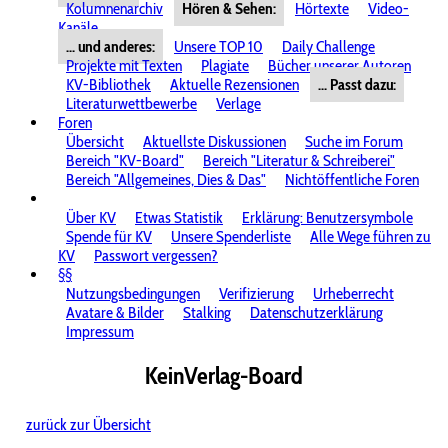
Kolumnenarchiv
Hören & Sehen:
Hörtexte
Video-
Kanäle
... und anderes:
Unsere TOP 10
Daily Challenge
Projekte mit Texten
Plagiate
Bücher unserer Autoren
KV-Bibliothek
Aktuelle Rezensionen
... Passt dazu:
Literaturwettbewerbe
Verlage
Foren
Übersicht
Aktuellste Diskussionen
Suche im Forum
Bereich "KV-Board"
Bereich "Literatur & Schreiberei"
Bereich "Allgemeines, Dies & Das"
Nichtöffentliche Foren
Über KV
Etwas Statistik
Erklärung: Benutzersymbole
Spende für KV
Unsere Spenderliste
Alle Wege führen zu
KV
Passwort vergessen?
§§
Nutzungsbedingungen
Verifizierung
Urheberrecht
Avatare & Bilder
Stalking
Datenschutzerklärung
Impressum
KeinVerlag-Board
zurück zur Übersicht