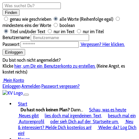
Finden
genau wie geschrieben
alle Worte (Reihenfolge egal)
mindestens eins der Worte
boolean
Titel und/oder Text
nur im Text
nur im Titel
Benutzername
Passwort
Vergessen? Hier klicken.
Einloggen
Du bist noch nicht angemeldet?
Klicke
hier, um Dir ein
Benutzerkonto zu erstellen.
(Keine Angst, es
kostet nichts)
Mein Konto
Einloggen
Anmelden
Passwort vergessen?
Start
Du hast noch keinen Plan?
Dann...
Schau, was es heute
Neues gibt
lies doch mal irgendeinen
Text,
besuch mal ein
Autorenprofil
oder sieh Dich auf der
Startseite um.
Neu
& interessiert? Melde Dich kostenlos an!
Wieder da? Log Dich
ein!