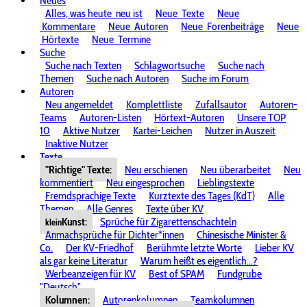
Neues
Alles, was heute
neu ist
Neue
Texte
Neue
Kommentare
Neue
Autoren
Neue
Forenbeiträge
Neue
Hörtexte
Neue
Termine
Suche
Suche nach Texten
Schlagwortsuche
Suche nach
Themen
Suche nach Autoren
Suche im Forum
Autoren
Neu angemeldet
Komplettliste
Zufallsautor
Autoren-
Teams
Autoren-Listen
Hörtext-Autoren
Unsere TOP
10
Aktive Nutzer
Kartei-Leichen
Nutzer in Auszeit
Inaktive Nutzer
Texte
"Richtige" Texte:
Neu erschienen
Neu überarbeitet
Neu
kommentiert
Neu eingesprochen
Lieblingstexte
Fremdsprachige Texte
Kurztexte des Tages (KdT)
Alle
Themen
Alle Genres
Texte über KV
Kunst:
Sprüche für Zigarettenschachteln
klein
Anmachsprüche für Dichter*innen
Chinesische Minister &
Co.
Der KV-Friedhof
Berühmte letzte Worte
Lieber KV
als gar keine Literatur
Warum heißt es eigentlich...?
Werbeanzeigen für KV
Best of SPAM
Fundgrube
"Deutsch"
Kolumnen:
Autorenkolumnen
Teamkolumnen