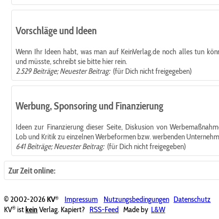
Vorschläge und Ideen
Wenn Ihr Ideen habt, was man auf KeinVerlag.de noch alles tun kön
und müsste, schreibt sie bitte hier rein.
2.529 Beiträge; Neuester Beitrag:
(für Dich nicht freigegeben)
Werbung, Sponsoring und Finanzierung
Ideen zur Finanzierung dieser Seite, Diskusion von Werbemaßnahm
Lob und Kritik zu einzelnen Werbeformen bzw. werbenden Unterneh
641 Beiträge; Neuester Beitrag:
(für Dich nicht freigegeben)
Zur Zeit online:
®
© 2002-2026
KV
Impressum
Nutzungsbedingungen
Datenschutz
®
KV
ist
kein
Verlag. Kapiert?
RSS-Feed
Made by
L&W