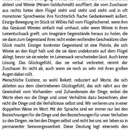
abliest und Winnie (Miriam Goldschmidt) souffliert, die vom Zuschauer
aus rechts hinter dem Flügel steht und steht und steht und in oft
monotoner Sprechweise ihre fürchterlich flache Gedankenwelt äußert.
Einzige Bewegung im Stück ist Willies Fall vom Flügelschemel, wenn ihm
das Gesäusel Winnies einfach mal umhaut, oder wenn Winnie in ihren
Leinentuchsack greift, um imaginäre Gegenstände heraus zu holen, die
sie dann zum Gegenstand ihres nicht enden wollenden Geschwätzes über
Glück macht. Einziger konkreter Gegenstand ist eine Pistole, die sich
Winnie an den Kopf hält und die sie dann undekorativ auf dem Flügel
ablegt, bevor sie sie wieder im Leinensack verschwinden lässt. Auch keine
Lösung. Das Glücksgefühl, das sie verbal verbreitet, nimmt der
Zuschauer ihr nicht ab, auch wenn sie noch so sehr mit ihren großen
Augen dabei rollt.
Menschliche Existenz, so wohl Bekett, reduziert auf Worte, die sich
ableiten aus dem übertriebenen Glücksgefühl, das sich nährt aus der
Gewissheit vom Vorhanden- und Zuhandensein der Dinge, wobei die
Worte eben nur die Dinge und unser Verhältnis dazu bezeichnen, aber
nicht die Dinge und die Verhältnisse selbst sind. Wir verlieren uns in einer
doppelten Weise im Wort: Mit der Sprache sind wir immer nur bei den
Bezeichnungen für die Dinge und den Bezeichnungen für unser Verhalten
zu den Dingen, nie bei den Dingen selbst und nicht bei uns; wir leben so in
permanenter Seinsvergessenheit. Diese Deutung legt einerseits den