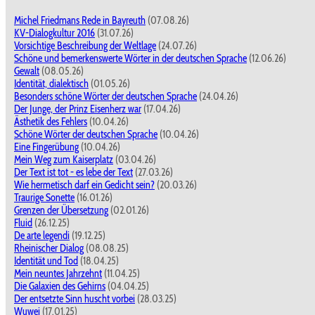
Michel Friedmans Rede in Bayreuth
(07.08.26)
KV-Dialogkultur 2016
(31.07.26)
Vorsichtige Beschreibung der Weltlage
(24.07.26)
Schöne und bemerkenswerte Wörter in der deutschen Sprache
(12.06.26)
Gewalt
(08.05.26)
Identität, dialektisch
(01.05.26)
Besonders schöne Wörter der deutschen Sprache
(24.04.26)
Der Junge, der Prinz Eisenherz war
(17.04.26)
Ästhetik des Fehlers
(10.04.26)
Schöne Wörter der deutschen Sprache
(10.04.26)
Eine Fingerübung
(10.04.26)
Mein Weg zum Kaiserplatz
(03.04.26)
Der Text ist tot - es lebe der Text
(27.03.26)
Wie hermetisch darf ein Gedicht sein?
(20.03.26)
Traurige Sonette
(16.01.26)
Grenzen der Übersetzung
(02.01.26)
Fluid
(26.12.25)
De arte legendi
(19.12.25)
Rheinischer Dialog
(08.08.25)
Identität und Tod
(18.04.25)
Mein neuntes Jahrzehnt
(11.04.25)
Die Galaxien des Gehirns
(04.04.25)
Der entsetzte Sinn huscht vorbei
(28.03.25)
Wuwei
(17.01.25)