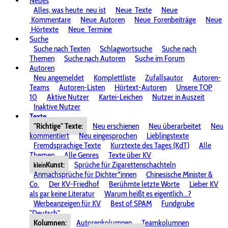
Neues
Alles, was heute
neu ist
Neue
Texte
Neue
Kommentare
Neue
Autoren
Neue
Forenbeiträge
Neue
Hörtexte
Neue
Termine
Suche
Suche nach Texten
Schlagwortsuche
Suche nach
Themen
Suche nach Autoren
Suche im Forum
Autoren
Neu angemeldet
Komplettliste
Zufallsautor
Autoren-
Teams
Autoren-Listen
Hörtext-Autoren
Unsere TOP
10
Aktive Nutzer
Kartei-Leichen
Nutzer in Auszeit
Inaktive Nutzer
Texte
"Richtige" Texte:
Neu erschienen
Neu überarbeitet
Neu
kommentiert
Neu eingesprochen
Lieblingstexte
Fremdsprachige Texte
Kurztexte des Tages (KdT)
Alle
Themen
Alle Genres
Texte über KV
Kunst:
Sprüche für Zigarettenschachteln
klein
Anmachsprüche für Dichter*innen
Chinesische Minister &
Co.
Der KV-Friedhof
Berühmte letzte Worte
Lieber KV
als gar keine Literatur
Warum heißt es eigentlich...?
Werbeanzeigen für KV
Best of SPAM
Fundgrube
"Deutsch"
Kolumnen:
Autorenkolumnen
Teamkolumnen