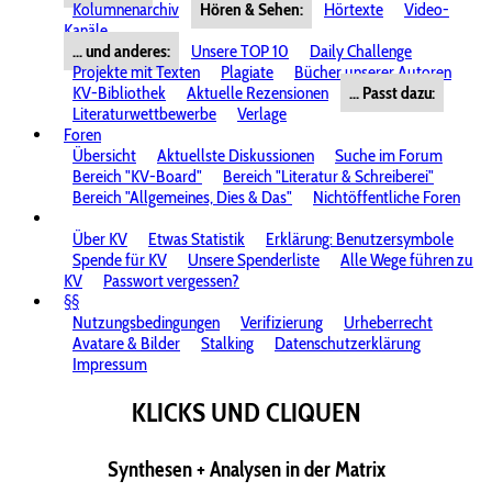
Kolumnenarchiv
Hören & Sehen:
Hörtexte
Video-
Kanäle
... und anderes:
Unsere TOP 10
Daily Challenge
Projekte mit Texten
Plagiate
Bücher unserer Autoren
KV-Bibliothek
Aktuelle Rezensionen
... Passt dazu:
Literaturwettbewerbe
Verlage
Foren
Übersicht
Aktuellste Diskussionen
Suche im Forum
Bereich "KV-Board"
Bereich "Literatur & Schreiberei"
Bereich "Allgemeines, Dies & Das"
Nichtöffentliche Foren
Über KV
Etwas Statistik
Erklärung: Benutzersymbole
Spende für KV
Unsere Spenderliste
Alle Wege führen zu
KV
Passwort vergessen?
§§
Nutzungsbedingungen
Verifizierung
Urheberrecht
Avatare & Bilder
Stalking
Datenschutzerklärung
Impressum
KLICKS UND CLIQUEN
Synthesen + Analysen in der Matrix