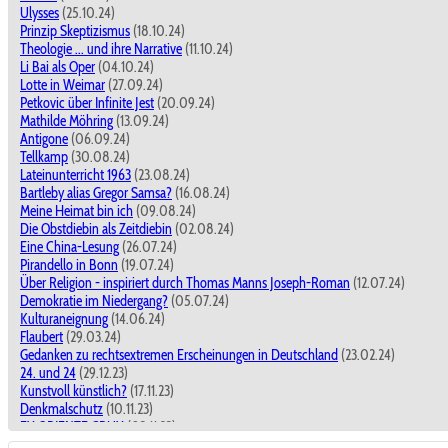
Ulysses
(25.10.24)
Prinzip Skeptizismus
(18.10.24)
Theologie ... und ihre Narrative
(11.10.24)
Li Bai als Oper
(04.10.24)
Lotte in Weimar
(27.09.24)
Petkovic über Infinite Jest
(20.09.24)
Mathilde Möhring
(13.09.24)
Antigone
(06.09.24)
Tellkamp
(30.08.24)
Lateinunterricht 1963
(23.08.24)
Bartleby alias Gregor Samsa?
(16.08.24)
Meine Heimat bin ich
(09.08.24)
Die Obstdiebin als Zeitdiebin
(02.08.24)
Eine China-Lesung
(26.07.24)
Pirandello in Bonn
(19.07.24)
Über Religion - inspiriert durch Thomas Manns Joseph-Roman
(12.07.24)
Demokratie im Niedergang?
(05.07.24)
Kulturaneignung
(14.06.24)
Flaubert
(29.03.24)
Gedanken zu rechtsextremen Erscheinungen in Deutschland
(23.02.24)
24. und 24
(29.12.23)
Kunstvoll künstlich?
(17.11.23)
Denkmalschutz
(10.11.23)
EX ORIENTE CRUX
(03.11.23)
SAID
(18.08.23)