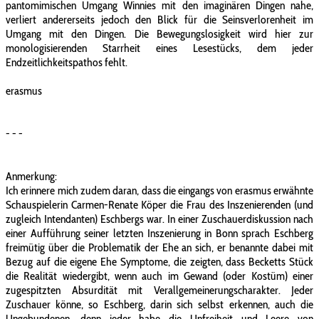
pantomimischen Umgang Winnies mit den imaginären Dingen nahe,
verliert andererseits jedoch den Blick für die Seinsverlorenheit im
Umgang mit den Dingen. Die Bewegungslosigkeit wird hier zur
monologisierenden Starrheit eines Lesestücks, dem jeder
Endzeitlichkeitspathos fehlt.
erasmus
- - -
Anmerkung:
Ich erinnere mich zudem daran, dass die eingangs von erasmus erwähnte
Schauspielerin Carmen-Renate Köper die Frau des Inszenierenden (und
zugleich Intendanten) Eschbergs war. In einer Zuschauerdiskussion nach
einer Aufführung seiner letzten Inszenierung in Bonn sprach Eschberg
freimütig über die Problematik der Ehe an sich, er benannte dabei mit
Bezug auf die eigene Ehe Symptome, die zeigten, dass Becketts Stück
die Realität wiedergibt, wenn auch im Gewand (oder Kostüm) einer
zugespitzten Absurdität mit Verallgemeinerungscharakter. Jeder
Zuschauer könne, so Eschberg, darin sich selbst erkennen, auch die
Ungebundenen, denn jeder habe die Unfreiheit und Leere von