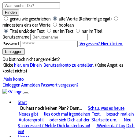
Finden
genau wie geschrieben
alle Worte (Reihenfolge egal)
mindestens eins der Worte
boolean
Titel und/oder Text
nur im Text
nur im Titel
Benutzername
Passwort
Vergessen? Hier klicken.
Einloggen
Du bist noch nicht angemeldet?
Klicke
hier, um Dir ein
Benutzerkonto zu erstellen.
(Keine Angst, es
kostet nichts)
Mein Konto
Einloggen
Anmelden
Passwort vergessen?
Start
Du hast noch keinen Plan?
Dann...
Schau, was es heute
Neues gibt
lies doch mal irgendeinen
Text,
besuch mal ein
Autorenprofil
oder sieh Dich auf der
Startseite um.
Neu
& interessiert? Melde Dich kostenlos an!
Wieder da? Log Dich
ein!