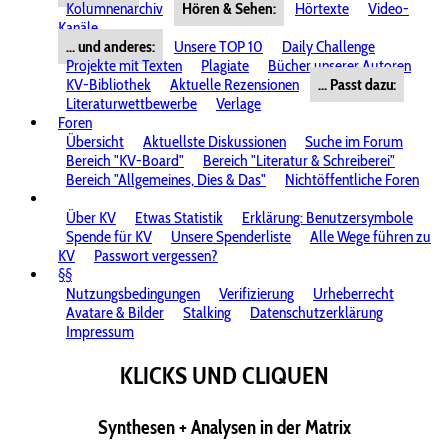
Kolumnenarchiv
Hören & Sehen:
Hörtexte
Video-
Kanäle
... und anderes:
Unsere TOP 10
Daily Challenge
Projekte mit Texten
Plagiate
Bücher unserer Autoren
KV-Bibliothek
Aktuelle Rezensionen
... Passt dazu:
Literaturwettbewerbe
Verlage
Foren
Übersicht
Aktuellste Diskussionen
Suche im Forum
Bereich "KV-Board"
Bereich "Literatur & Schreiberei"
Bereich "Allgemeines, Dies & Das"
Nichtöffentliche Foren
Über KV
Etwas Statistik
Erklärung: Benutzersymbole
Spende für KV
Unsere Spenderliste
Alle Wege führen zu
KV
Passwort vergessen?
§§
Nutzungsbedingungen
Verifizierung
Urheberrecht
Avatare & Bilder
Stalking
Datenschutzerklärung
Impressum
KLICKS UND CLIQUEN
Synthesen + Analysen in der Matrix