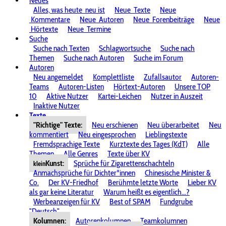
Neues
Alles, was heute
neu ist
Neue
Texte
Neue
Kommentare
Neue
Autoren
Neue
Forenbeiträge
Neue
Hörtexte
Neue
Termine
Suche
Suche nach Texten
Schlagwortsuche
Suche nach
Themen
Suche nach Autoren
Suche im Forum
Autoren
Neu angemeldet
Komplettliste
Zufallsautor
Autoren-
Teams
Autoren-Listen
Hörtext-Autoren
Unsere TOP
10
Aktive Nutzer
Kartei-Leichen
Nutzer in Auszeit
Inaktive Nutzer
Texte
"Richtige" Texte:
Neu erschienen
Neu überarbeitet
Neu
kommentiert
Neu eingesprochen
Lieblingstexte
Fremdsprachige Texte
Kurztexte des Tages (KdT)
Alle
Themen
Alle Genres
Texte über KV
Kunst:
Sprüche für Zigarettenschachteln
klein
Anmachsprüche für Dichter*innen
Chinesische Minister &
Co.
Der KV-Friedhof
Berühmte letzte Worte
Lieber KV
als gar keine Literatur
Warum heißt es eigentlich...?
Werbeanzeigen für KV
Best of SPAM
Fundgrube
"Deutsch"
Kolumnen:
Autorenkolumnen
Teamkolumnen