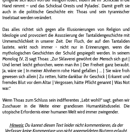
Hand nimmt – und das Schicksal Orests und Pylades’. Damit greift sie
auch in die politische Geschichte ein: Thoas und sein tyrannischer
Inselstaat werden verändert.
Das alles richtet sich gegen alle Illusionierungen von Religion und
Ideologie und provoziert die Assoziierung der Tantalidengeschichte mit
Unmenschlichkeit in unserer Zeit. Der Fluch, der auf den Tantaliden
lastete, wirkt noch immer - nicht nur in Erinnerungen, wenn die
mythologischen Geschichten der Schuld gespiegelt werden. In seinem
Monolog (V, 2) sagt Thoas: „Zur Sklaverei gewöhnt der Mensch sich gut |
Und lernet leicht gehorchen, wenn man ihn | Der Freiheit ganz beraubt.
Ja, wäre sie | In meiner Ahnherrn rohe Hand gefallen | ... | Sie wäre froh
gewesen sich allein | Zu retten, hätte dankbar ihr Geschick | Erkannt und
fremdes Blut vor dem Altar | Vergossen, hätte Pflicht genannt | Was Not
war.“
Wenn Thoas zum Schluss sein indifferentes „Lebt wohl!“ sagt, gehen wir
Zuschauer in die Weite einer grandiosen Humanitätsduselei. Die
utopische Erfordernis einer humanen Welt wird immer zwingender.
Hinweis:
Du kannst diesen Text leider nicht kommentieren, da der
Verfasser keine Kommentare von nicht angemeldeten Nutzern erlaubt.