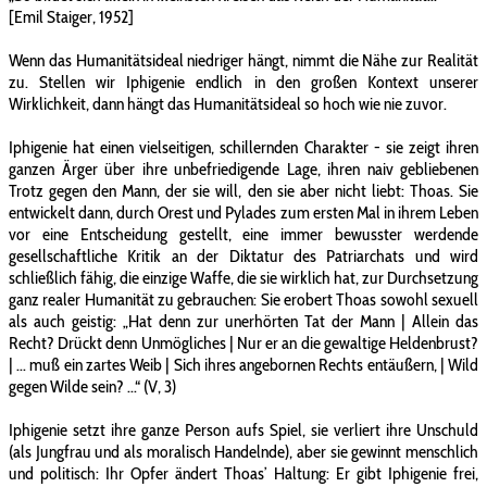
[Emil Staiger, 1952]
Wenn das Humanitätsideal niedriger hängt, nimmt die Nähe zur Realität
zu. Stellen wir Iphigenie endlich in den großen Kontext unserer
Wirklichkeit, dann hängt das Humanitätsideal so hoch wie nie zuvor.
Iphigenie hat einen vielseitigen, schillernden Charakter - sie zeigt ihren
ganzen Ärger über ihre unbefriedigende Lage, ihren naiv gebliebenen
Trotz gegen den Mann, der sie will, den sie aber nicht liebt: Thoas. Sie
entwickelt dann, durch Orest und Pylades zum ersten Mal in ihrem Leben
vor eine Entscheidung gestellt, eine immer bewusster werdende
gesellschaftliche Kritik an der Diktatur des Patriarchats und wird
schließlich fähig, die einzige Waffe, die sie wirklich hat, zur Durchsetzung
ganz realer Humanität zu gebrauchen: Sie erobert Thoas sowohl sexuell
als auch geistig: „Hat denn zur unerhörten Tat der Mann | Allein das
Recht? Drückt denn Unmögliches | Nur er an die gewaltige Heldenbrust?
| ... muß ein zartes Weib | Sich ihres angebornen Rechts entäußern, | Wild
gegen Wilde sein? ...“ (V, 3)
Iphigenie setzt ihre ganze Person aufs Spiel, sie verliert ihre Unschuld
(als Jungfrau und als moralisch Handelnde), aber sie gewinnt menschlich
und politisch: Ihr Opfer ändert Thoas’ Haltung: Er gibt Iphigenie frei,