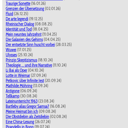
Traurige Sonette
(16.01.26)
Grenzen der Übersetzung
(02.01.26)
Fluid
(26.12.25)
De arte legendi
(19.12.25)
Rheinischer Dialog
(08.08.25)
Identität und Tod
(18.04.25)
Mein neuntes Jahrzehnt
(11.04.25)
Die Galaxien des Gehirns
(04.04.25)
Der entsetzte Sinn huscht vorbei
(28.03.25)
Wuwei
(17.01.25)
Ulysses
(25.10.24)
Prinzip Skeptizismus
(18.10.24)
Theologie ... und ihre Narrative
(11.10.24)
Li Bai als Oper
(04.10.24)
Lotte in Weimar
(27.09.24)
Petkovic über Infinite Jest
(20.09.24)
Mathilde Möhring
(13.09.24)
Antigone
(06.09.24)
Tellkamp
(30.08.24)
Lateinunterricht 1963
(23.08.24)
Bartleby alias Gregor Samsa?
(16.08.24)
Meine Heimat bin ich
(09.08.24)
Die Obstdiebin als Zeitdiebin
(02.08.24)
Eine China-Lesung
(26.07.24)
Pirandello in Bonn
(19.07.24)