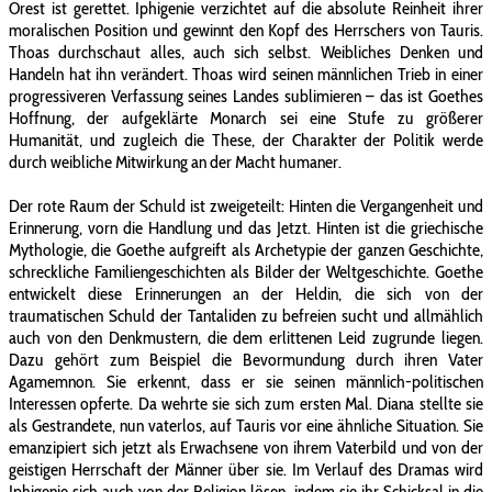
Orest ist gerettet. Iphigenie verzichtet auf die absolute Reinheit ihrer
moralischen Position und gewinnt den Kopf des Herrschers von Tauris.
Thoas durchschaut alles, auch sich selbst. Weibliches Denken und
Handeln hat ihn verändert. Thoas wird seinen männlichen Trieb in einer
progressiveren Verfassung seines Landes sublimieren – das ist Goethes
Hoffnung, der aufgeklärte Monarch sei eine Stufe zu größerer
Humanität, und zugleich die These, der Charakter der Politik werde
durch weibliche Mitwirkung an der Macht humaner.
Der rote Raum der Schuld ist zweigeteilt: Hinten die Vergangenheit und
Erinnerung, vorn die Handlung und das Jetzt. Hinten ist die griechische
Mythologie, die Goethe aufgreift als Archetypie der ganzen Geschichte,
schreckliche Familiengeschichten als Bilder der Weltgeschichte. Goethe
entwickelt diese Erinnerungen an der Heldin, die sich von der
traumatischen Schuld der Tantaliden zu befreien sucht und allmählich
auch von den Denkmustern, die dem erlittenen Leid zugrunde liegen.
Dazu gehört zum Beispiel die Bevormundung durch ihren Vater
Agamemnon. Sie erkennt, dass er sie seinen männlich-politischen
Interessen opferte. Da wehrte sie sich zum ersten Mal. Diana stellte sie
als Gestrandete, nun vaterlos, auf Tauris vor eine ähnliche Situation. Sie
emanzipiert sich jetzt als Erwachsene von ihrem Vaterbild und von der
geistigen Herrschaft der Männer über sie. Im Verlauf des Dramas wird
Iphigenie sich auch von der Religion lösen, indem sie ihr Schicksal in die