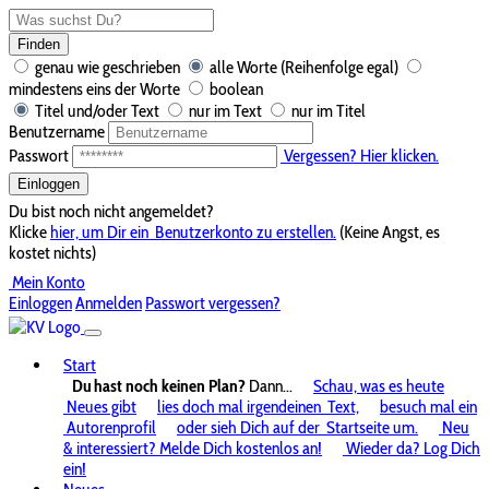
Finden
genau wie geschrieben
alle Worte (Reihenfolge egal)
mindestens eins der Worte
boolean
Titel und/oder Text
nur im Text
nur im Titel
Benutzername
Passwort
Vergessen? Hier klicken.
Einloggen
Du bist noch nicht angemeldet?
Klicke
hier, um Dir ein
Benutzerkonto zu erstellen.
(Keine Angst, es
kostet nichts)
Mein Konto
Einloggen
Anmelden
Passwort vergessen?
Start
Du hast noch keinen Plan?
Dann...
Schau, was es heute
Neues gibt
lies doch mal irgendeinen
Text,
besuch mal ein
Autorenprofil
oder sieh Dich auf der
Startseite um.
Neu
& interessiert? Melde Dich kostenlos an!
Wieder da? Log Dich
ein!