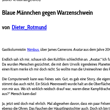
Blaue Männchen gegen Warzenschwein
von
Dieter_Rotmund
Gastkolumnistin
Nimbus.
über James Camerons
Avatar
aus dem Jahre 20
Endlich sah ich mir, schaue ich den Kultfilm schlechthin an. „Avatar.“ Ich
Da wurden Menschen gezüchtet, die mit dem Urvolk irgendeines Planeten pa
einen Kram merke ich mir doch nicht. So wollte man die Ureinwohner des P
Die Computerwelt kann was Feines sein. Gut, es gab eine Story, die eigen
stimmt das auch nicht. Ein Stück Meereswelt wurde halt an die Oberfläche g
von mir aus. Wo ich wirklich neidisch drauf war, waren diese Kampfdrache
aus?“ Mensch kann das!
Ja, jetzt seid doch mal ehrlich. Mal abgesehen davon, dass ein paar Fel
ebenso die Ohren. Das Fauchen der Häuptlingstochter auch. Doch ich bin 