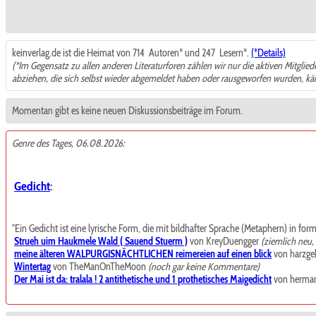
keinverlag.de ist die Heimat von 714
Autoren* und 247
Lesern*.
(*Details)
(*Im Gegensatz zu allen anderen Literaturforen zählen wir nur die aktiven Mitglie
abziehen, die sich selbst wieder abgemeldet haben oder rausgeworfen wurden, k
Momentan gibt es keine neuen Diskussionsbeiträge im Forum.
Genre des Tages, 06.08.2026:
Gedicht
:
"Ein Gedicht ist eine lyrische Form, die mit bildhafter Sprache (Metaphern) in for
Strueh uim Haukmele Wald ( Sauend Stuerm )
von KreyDuengger
(ziemlich neu
meine älteren WALPURGISNÄCHTLICHEN reimereien auf einen blick
von harzgeb
Wintertag
von TheManOnTheMoon
(noch gar keine Kommentare)
Der Mai ist da: tralala ! 2 antithetische und 1 prothetisches Maigedicht
von herma