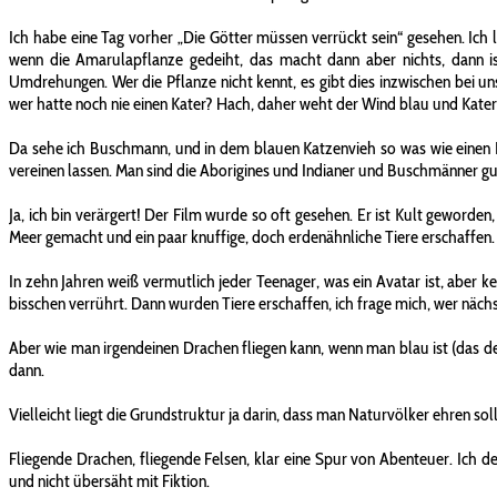
Ich habe eine Tag vorher „Die Götter müssen verrückt sein“ gesehen. Ich 
wenn die Amarulapflanze gedeiht, das macht dann aber nichts, dann is
Umdrehungen. Wer die Pflanze nicht kennt, es gibt dies inzwischen bei uns 
wer hatte noch nie einen Kater? Hach, daher weht der Wind blau und Kate
Da sehe ich Buschmann, und in dem blauen Katzenvieh so was wie einen I
vereinen lassen. Man sind die Aborigines und Indianer und Buschmänner gu
Ja, ich bin verärgert! Der Film wurde so oft gesehen. Er ist Kult geworden
Meer gemacht und ein paar knuffige, doch erdenähnliche Tiere erschaffen
In zehn Jahren weiß vermutlich jeder Teenager, was ein Avatar ist, aber 
bisschen verrührt. Dann wurden Tiere erschaffen, ich frage mich, wer näc
Aber wie man irgendeinen Drachen fliegen kann, wenn man blau ist (das de
dann.
Vielleicht liegt die Grundstruktur ja darin, dass man Naturvölker ehren soll
Fliegende Drachen, fliegende Felsen, klar eine Spur von Abenteuer. Ich d
und nicht übersäht mit Fiktion.