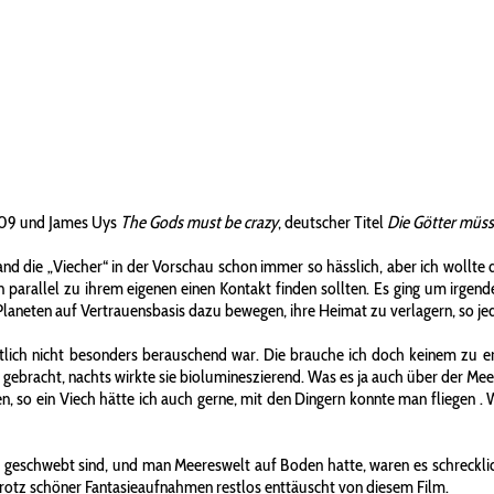
09 und James Uys
The Gods must be crazy
, deutscher Titel
Die Götter müss
 fand die „Viecher“ in der Vorschau schon immer so hässlich, aber ich wollte 
rallel zu ihrem eigenen einen Kontakt finden sollten. Es ging um irgendein
laneten auf Vertrauensbasis dazu bewegen, ihre Heimat zu verlagern, so je
tlich nicht besonders berauschend war. Die brauche ich doch keinem zu erz
ebracht, nachts wirkte sie biolumineszierend. Was es ja auch über der Meere
n, so ein Viech hätte ich auch gerne, mit den Dingern konnte man fliegen
. 
sen geschwebt sind, und man Meereswelt auf Boden hatte, waren es schreckli
trotz schöner Fantasieaufnahmen restlos enttäuscht von diesem Film.