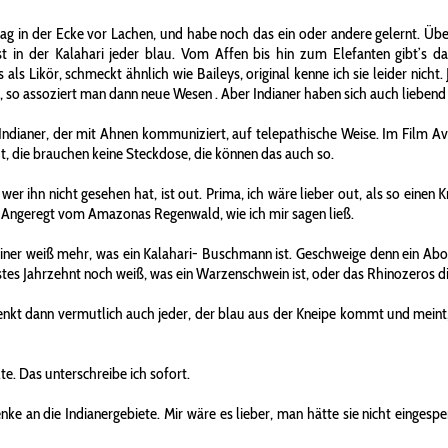
lag in der Ecke vor Lachen, und habe noch das ein oder andere gelernt. Üb
t in der Kalahari jeder blau. Vom Affen bis hin zum Elefanten gibt’s da
als Likör, schmeckt ähnlich wie Baileys, original kenne ich sie leider nicht.
r, so assoziert man dann neue Wesen
. Aber Indianer haben sich auch liebend
ndianer, der mit Ahnen kommuniziert, auf telepathische Weise. Im Film Ava
t, die brauchen keine Steckdose, die können das auch so.
, wer ihn nicht gesehen hat, ist out. Prima, ich wäre lieber out, als so ei
. Angeregt vom Amazonas Regenwald, wie ich mir sagen ließ.
keiner weiß mehr, was ein Kalahari- Buschmann ist. Geschweige denn ein Abor
hstes Jahrzehnt noch weiß, was ein Warzenschwein ist, oder das Rhinozeros d
nkt dann vermutlich auch jeder, der blau aus der Kneipe kommt und meint, 
te. Das unterschreibe ich sofort.
enke an die Indianergebiete. Mir wäre es lieber, man hätte sie nicht einge