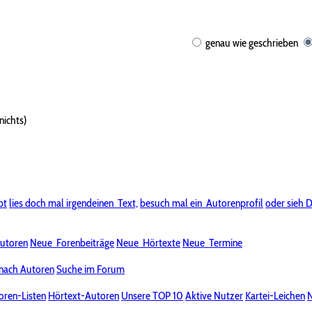
genau wie geschrieben
nichts)
bt
lies doch mal irgendeinen
Text,
besuch mal ein
Autorenprofil
oder sieh D
utoren
Neue
Forenbeiträge
Neue
Hörtexte
Neue
Termine
nach Autoren
Suche im Forum
oren-Listen
Hörtext-Autoren
Unsere TOP 10
Aktive Nutzer
Kartei-Leichen
N