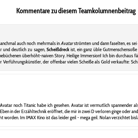
Kommentare zu diesem Teamkolumnenbeitrag
ie manchmal auch noch mehrmals in
Avatar
strömten und dann faselten, es sei 
ar und deutlich zu sagen,
Scheißdreck
ist, ein ganz üble Gutmenschensoße 
büchenen überhöht-naiven Story. Heilige Immersion! Ich bin durchaus f
er Verführungskünstler, der offenbar vielen Scheiße als Gold verkaufte:
Avatar noch Titanic habe ich gesehen. Avatar ist vermutlich spannender al
ben in der Erzähltechnik eröffnet, die mir in zwei D verloren ginge oder an
t worden. Im IMAX Kino ist das leider geil - mega geil. Nolan verzichtet b