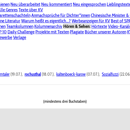
hienen
Neu überarbeitet
Neu kommentiert
Neu eingesprochen
Lieblingstext
-Board"
lle Genres
Bereich "Literatur & Schreiberei"
Texte über KV
Bereich "Allgemeines, Dies & Das"
arettenschachteln
Anmachsprüche für Dichter*innen
Chinesische Minister &
ine Literatur
 KV
Unsere Spenderliste
Warum heißt es eigentlich...?
Alle Wege führen zu KV
Werbeanzeigen für KV
Passwort vergessen?
Best of S
nen
Teamkolumnen
Kolumnenarchiv
Hören & Sehen:
Hörtexte
Video-Kanäl
er
P 10
Stalking
Daily Challenge
Datenschutzerklärung
Projekte mit Texten
Impressum
Plagiate
Bücher unserer Autoren
K
bewerbe
Verlage
rntaler
(19.07.),
rochusthal
(18.07.),
kaltenboeck-karow
(07.07.),
Sozialfuzzi
(22.06
(mindestens drei Buchstaben)