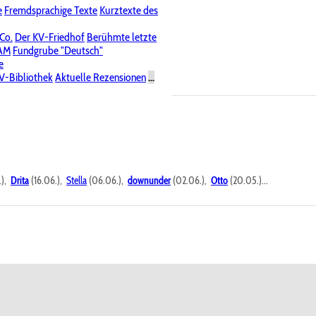
e
Fremdsprachige Texte
Kurztexte des
Nichtöffentliche Foren
 Co.
Der KV-Friedhof
Berühmte letzte
PAM
Fundgrube "Deutsch"
e
V-Bibliothek
Aktuelle Rezensionen
...
.),
Drita
(16.06.),
Stella
(06.06.),
downunder
(02.06.),
Otto
(20.05.)...