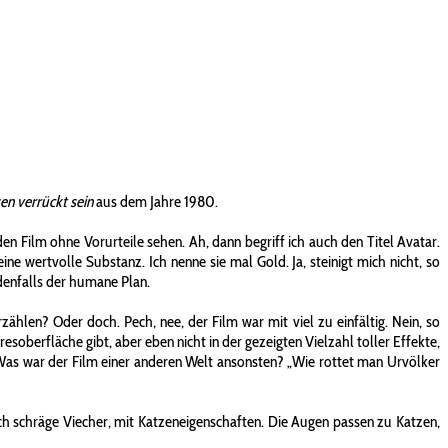
en verrückt sein
aus dem Jahre 1980.
den Film ohne Vorurteile sehen. Ah, dann begriff ich auch den Titel Avatar.
e wertvolle Substanz. Ich nenne sie mal Gold. Ja, steinigt mich nicht, so
denfalls der humane Plan.
ählen? Oder doch. Pech, nee, der Film war mit viel zu einfältig. Nein, so
soberfläche gibt, aber eben nicht in der gezeigten Vielzahl toller Effekte,
Was war der Film einer anderen Welt ansonsten? „Wie rottet man Urvölker
ch schräge Viecher, mit Katzeneigenschaften. Die Augen passen zu Katzen,