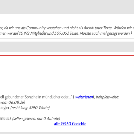
der, da wir uns als Community verstehen und nicht als Archiv toter Texte. Würden wir 
ämen wir auf
15.973 Mitglieder
und 509.052 Texte. Musste auch mal gesagt werden.)
mell gebundener Sprache in mündlicher oder..." (
weiterlesen
),
beispielsweise:
, vom 06.08.26)
irgler
(recht lang: 4790 Worte)
nn8332
(selten gelesen: nur 0 Aufrufe)
alle 25960 Gedichte