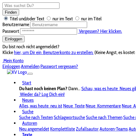
Finden
Titel und/oder Text
nur im Text
nur im Titel
Benutzername
Passwort
Vergessen? Hier klicken.
Einloggen
Du bist noch nicht angemeldet?
Klicke
hier, um Dir ein
Benutzerkonto zu erstellen.
(Keine Angst, es kostet 
Mein Konto
Einloggen
Anmelden
Passwort vergessen?
Start
Du hast noch keinen Plan?
Dann...
Schau, was es heute
Neues gi
Wieder da? Log Dich ein!
Neues
Alles, was heute
neu ist
Neue
Texte
Neue
Kommentare
Neue
A
Suche
Suche nach Texten
Schlagwortsuche
Suche nach Themen
Suche 
Autoren
Neu angemeldet
Komplettliste
Zufallsautor
Autoren-Teams
Aut
Texte