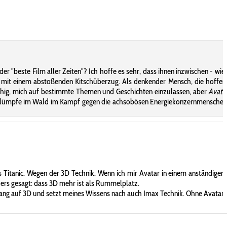
der "beste Film aller Zeiten"? Ich hoffe es sehr, dass ihnen inzwischen - wi
mit einem abstoßenden Kitschüberzug. Als denkender Mensch, die hoffent
ähig, mich auf bestimmte Themen und Geschichten einzulassen, aber
Avata
 Schlümpfe im Wald im Kampf gegen die achsobösen Energiekonzernmenschen.
s Titanic. Wegen der 3D Technik. Wenn ich mir Avatar in einem anständigen
ders gesagt: dass 3D mehr ist als Rummelplatz.
islang auf 3D und setzt meines Wissens nach auch Imax Technik. Ohne Avatar