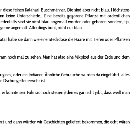
er diese feinen Kalahari-Buschmänner. Die sind aber nicht blau. Höchstens
nn keine Unterschiede… Eine bereits gegorene Pflanze mit ordentlichen
 Jedenfalls sind sie nicht blau angemalt worden oder geboren, sondern, tja,
 gerne angemalt. Allerdings bunt, nicht nur blau.
tar habe sie dann wie eine Steckdose die Haare mit Tieren oder Pflanzen
nen Kram noch mal zu sehen. Man hat also eine Mixpixel aus der Erde und dem
igines, oder ein Indianer. Ähnliche Gebräuche wurden da eingeführt, alles
ie Dschungelfeuerwehr ist.
er könnte sein Fahrrad noch steuern) den es gar nicht gibt, dass weiß man
sperrt und dann würden wir Geschichten geliefert bekommen, die echt wären