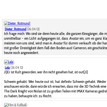
Dieter_Rotmund
(26.04.12)
Ich frage mich: Wo sind sie denn heute alle, die ganzen Kinogänger, d
unmittelbar - ein Licht aufgegangen ist, dass
Avatar
ein, um es ganz kl
meisten von uns sind, wird man in
Avatar
für dumm verkauft ob der hane
mit großer Dreistigkeit dem Faß den Boden aus! Cameron, ein geschickt
heute noch angewiedert.
Lala
(26.04.12)
/i]Er ist Kult geworden, wer ihn nicht gesehen hat, ist out[/i]
Schwein gehabt. Wer heute out ist, hat definitv Schwein gehabt. Weder 
anschauen würde, dann würde ich erwarten, dass mir die 3D Technik eine E
The Dark Knight von Nolan ist zu großen Teilen mit IMAX Kameras gedreh
zu haben, behaupte ich: zu Recht.