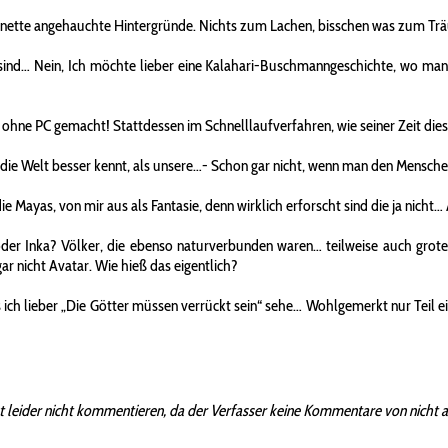
paar nette angehauchte Hintergründe. Nichts zum Lachen, bisschen was zum T
ind… Nein, Ich möchte lieber eine Kalahari-Buschmanngeschichte, wo man er
nz ohne PC gemacht! Stattdessen im Schnelllaufverfahren, wie seiner Zeit di
die Welt besser kennt, als unsere…- Schon gar nicht, wenn man den Menschen
 Mayas, von mir aus als Fantasie, denn wirklich erforscht sind die ja nicht
 oder Inka? Völker, die ebenso naturverbunden waren… teilweise auch grotes
ar nicht Avatar. Wie hieß das eigentlich?
s ich lieber „Die Götter müssen verrückt sein“ sehe… Wohlgemerkt nur Teil 
t leider nicht kommentieren, da der Verfasser keine Kommentare von nicht 