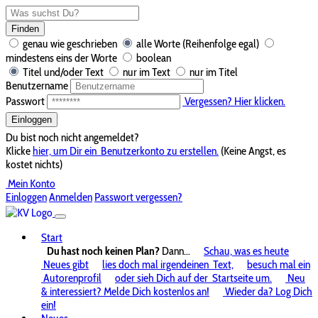
Finden
genau wie geschrieben
alle Worte (Reihenfolge egal)
mindestens eins der Worte
boolean
Titel und/oder Text
nur im Text
nur im Titel
Benutzername
Passwort
Vergessen? Hier klicken.
Einloggen
Du bist noch nicht angemeldet?
Klicke
hier, um Dir ein
Benutzerkonto zu erstellen.
(Keine Angst, es
kostet nichts)
Mein Konto
Einloggen
Anmelden
Passwort vergessen?
Start
Du hast noch keinen Plan?
Dann...
Schau, was es heute
Neues gibt
lies doch mal irgendeinen
Text,
besuch mal ein
Autorenprofil
oder sieh Dich auf der
Startseite um.
Neu
& interessiert? Melde Dich kostenlos an!
Wieder da? Log Dich
ein!