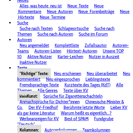
Neues
Alles, was heute
neu ist
Neue
Texte
Neue
Kommentare
Neue
Autoren
Neue
Forenbeiträge
Neue
Hörtexte
Neue
Termine
Suche
Suche nach Texten
Schlagwortsuche
Suche nach
Themen
Suche nach Autoren
Suche im Forum
Autoren
Neu angemeldet
Komplettliste
Zufallsautor
Autoren-
Teams
Autoren-Listen
Hörtext-Autoren
Unsere TOP
10
Aktive Nutzer
Kartei-Leichen
Nutzer in Auszeit
Inaktive Nutzer
Texte
"Richtige" Texte:
Neu erschienen
Neu überarbeitet
Neu
kommentiert
Neu eingesprochen
Lieblingstexte
Fremdsprachige Texte
Kurztexte des Tages (KdT)
Alle
Themen
Alle Genres
Texte über KV
Kunst:
Sprüche für Zigarettenschachteln
klein
Anmachsprüche für Dichter*innen
Chinesische Minister &
Co.
Der KV-Friedhof
Berühmte letzte Worte
Lieber KV
als gar keine Literatur
Warum heißt es eigentlich...?
Werbeanzeigen für KV
Best of SPAM
Fundgrube
"Deutsch"
Kolumnen:
Autorenkolumnen
Teamkolumnen