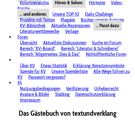
Kolumnenarchiv
Hören & Sehen:
Hörtexte
Video-
Kanäle
... und anderes:
Unsere TOP 10
Daily Challenge
Projekte mit Texten
Plagiate
Bücher unserer Autoren
KV-Bibliothek
Aktuelle Rezensionen
... Passt dazu:
Literaturwettbewerbe
Verlage
Foren
Übersicht
Aktuellste Diskussionen
Suche im Forum
Bereich "KV-Board"
Bereich "Literatur & Schreiberei"
Bereich "Allgemeines, Dies & Das"
Nichtöffentliche Foren
Über KV
Etwas Statistik
Erklärung: Benutzersymbole
Spende für KV
Unsere Spenderliste
Alle Wege führen zu
KV
Passwort vergessen?
§§
Nutzungsbedingungen
Verifizierung
Urheberrecht
Avatare & Bilder
Stalking
Datenschutzerklärung
Impressum
Das Gästebuch von textundverklang