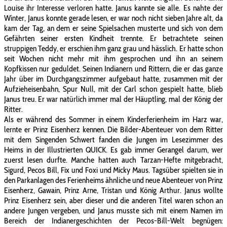
Louise ihr Interesse verloren hatte. Janus kannte sie alle. Es nahte der
Winter, Janus konnte gerade lesen, er war noch nicht sieben Jahre alt, da
kam der Tag, an dem er seine Spielsachen musterte und sich von dem
Gefährten seiner ersten Kindheit trennte. Er betrachtete seinen
struppigen Teddy, er erschien ihm ganz grau und hässlich. Er hatte schon
seit Wochen nicht mehr mit ihm gesprochen und ihn an seinem
Kopfkissen nur geduldet. Seinen Indianern und Rittern, die er das ganze
Jahr über im Durchgangszimmer aufgebaut hatte, zusammen mit der
Aufzieheisenbahn, Spur Null, mit der Carl schon gespielt hatte, blieb
Janus treu. Er war natürlich immer mal der Häuptling, mal der König der
Ritter.
Als er während des Sommer in einem Kinderferienheim im Harz war,
lernte er Prinz Eisenherz kennen. Die Bilder-Abenteuer von dem Ritter
mit dem Singenden Schwert fanden die Jungen im Lesezimmer des
Heims in der Illustrierten QUICK. Es gab immer Gerangel darum, wer
zuerst lesen durfte. Manche hatten auch Tarzan-Hefte mitgebracht,
Sigurd, Pecos Bill, Fix und Foxi und Micky Maus. Tagsüber spielten sie in
den Parkanlagen des Ferienheims ähnliche und neue Abenteuer von Prinz
Eisenherz, Gawain, Prinz Arne, Tristan und König Arthur. Janus wollte
Prinz Eisenherz sein, aber dieser und die anderen Titel waren schon an
andere Jungen vergeben, und Janus musste sich mit einem Namen im
Bereich der Indianergeschichten der Pecos-Bill-Welt begnügen: