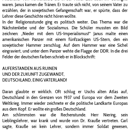
waren. Janus kamen die Tränen. Er traute sich nicht, von seinem Vater zu
erzählen, der in sowjetischen Gefangenschaft war, er spürte, dass der
Lehrer diese Geschichte nicht hören wollte.
In der Religionsstunde ging es politisch weiter. Das Thema war die
Nächstenliebe und der Sozialismus. Die Schüler mussten ein Bild
zeichnen: „Nieder mit dem US-Imperialismus!“ Janus malte einen
amerikanischen Panzer mit einem fünfzackigen US-Stern, den ein
sowjetischer Hammer zerschlug. Auf dem Hammer war eine Sichel
eingraviert, und unter dem Panzer wehte die Flagge der DDR. In die drei
Felder der deutschen Farben schrieb er in Blockschrift:
AUFERSTANDEN AUS RUINEN
UND DER ZUKUNFT ZUGEWANDT,
DEUTSCHLAND, EINIG VATERLAND!
Daran glaubte er wirklich. Oft schlug er Uschs alten Atlas auf,
Deutschland in den Grenzen von 1937 und Europa vor dem Zweiten
Weltkrieg. Immer wieder zeichnete er die politische Landkarte Europas
aus dem Kopf. Er wollte ein großes Deutschland.
Am schlimmsten war die Rechenstunde. Herr Niering, sein
Lieblingslehrer, war krank und wurde von Dr. Krauße vertreten. Carl
sagte, Krauße sei kein Lehrer, sondern immer Soldat gewesen,