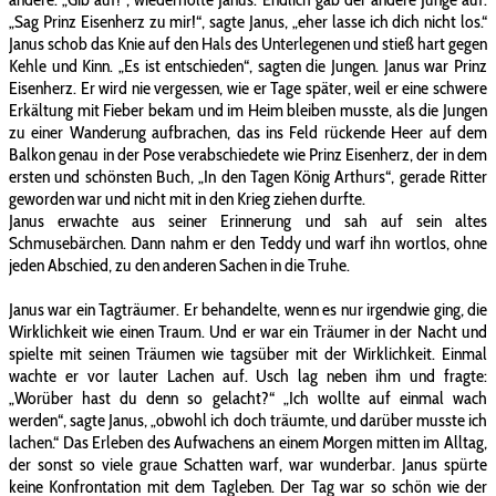
„Sag Prinz Eisenherz zu mir!“, sagte Janus, „eher lasse ich dich nicht los.“
Janus schob das Knie auf den Hals des Unterlegenen und stieß hart gegen
Kehle und Kinn. „Es ist entschieden“, sagten die Jungen. Janus war Prinz
Eisenherz. Er wird nie vergessen, wie er Tage später, weil er eine schwere
Erkältung mit Fieber bekam und im Heim bleiben musste, als die Jungen
zu einer Wanderung aufbrachen, das ins Feld rückende Heer auf dem
Balkon genau in der Pose verabschiedete wie Prinz Eisenherz, der in dem
ersten und schönsten Buch, „In den Tagen König Arthurs“, gerade Ritter
geworden war und nicht mit in den Krieg ziehen durfte.
Janus erwachte aus seiner Erinnerung und sah auf sein altes
Schmusebärchen. Dann nahm er den Teddy und warf ihn wortlos, ohne
jeden Abschied, zu den anderen Sachen in die Truhe.
Janus war ein Tagträumer. Er behandelte, wenn es nur irgendwie ging, die
Wirklichkeit wie einen Traum. Und er war ein Träumer in der Nacht und
spielte mit seinen Träumen wie tagsüber mit der Wirklichkeit. Einmal
wachte er vor lauter Lachen auf. Usch lag neben ihm und fragte:
„Worüber hast du denn so gelacht?“ „Ich wollte auf einmal wach
werden“, sagte Janus, „obwohl ich doch träumte, und darüber musste ich
lachen.“ Das Erleben des Aufwachens an einem Morgen mitten im Alltag,
der sonst so viele graue Schatten warf, war wunderbar. Janus spürte
keine Konfrontation mit dem Tagleben. Der Tag war so schön wie der