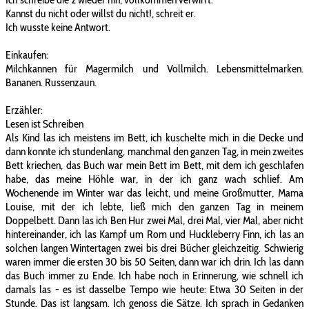
Kannst du nicht oder willst du nicht!, schreit er.
Ich wusste keine Antwort.
Einkaufen:
Milchkannen für Magermilch und Vollmilch. Lebensmittelmarken.
Bananen. Russenzaun.
Erzähler:
Lesen ist Schreiben
Als Kind las ich meistens im Bett, ich kuschelte mich in die Decke und
dann konnte ich stundenlang, manchmal den ganzen Tag, in mein zweites
Bett kriechen, das Buch war mein Bett im Bett, mit dem ich geschlafen
habe, das meine Höhle war, in der ich ganz wach schlief. Am
Wochenende im Winter war das leicht, und meine Großmutter, Mama
Louise, mit der ich lebte, ließ mich den ganzen Tag in meinem
Doppelbett. Dann las ich Ben Hur zwei Mal, drei Mal, vier Mal, aber nicht
hintereinander, ich las Kampf um Rom und Huckleberry Finn, ich las an
solchen langen Wintertagen zwei bis drei Bücher gleichzeitig. Schwierig
waren immer die ersten 30 bis 50 Seiten, dann war ich drin. Ich las dann
das Buch immer zu Ende. Ich habe noch in Erinnerung, wie schnell ich
damals las - es ist dasselbe Tempo wie heute: Etwa 30 Seiten in der
Stunde. Das ist langsam. Ich genoss die Sätze. Ich sprach in Gedanken