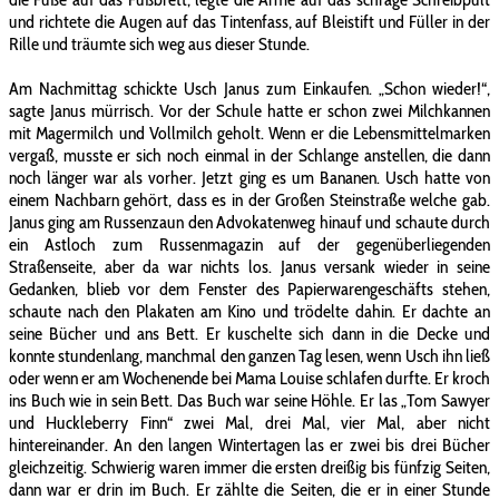
und richtete die Augen auf das Tintenfass, auf Bleistift und Füller in der
Rille und träumte sich weg aus dieser Stunde.
Am Nachmittag schickte Usch Janus zum Einkaufen. „Schon wieder!“,
sagte Janus mürrisch. Vor der Schule hatte er schon zwei Milchkannen
mit Magermilch und Vollmilch geholt. Wenn er die Lebensmittelmarken
vergaß, musste er sich noch einmal in der Schlange anstellen, die dann
noch länger war als vorher. Jetzt ging es um Bananen. Usch hatte von
einem Nachbarn gehört, dass es in der Großen Steinstraße welche gab.
Janus ging am Russenzaun den Advokatenweg hinauf und schaute durch
ein Astloch zum Russenmagazin auf der gegenüberliegenden
Straßenseite, aber da war nichts los. Janus versank wieder in seine
Gedanken, blieb vor dem Fenster des Papierwarengeschäfts stehen,
schaute nach den Plakaten am Kino und trödelte dahin. Er dachte an
seine Bücher und ans Bett. Er kuschelte sich dann in die Decke und
konnte stundenlang, manchmal den ganzen Tag lesen, wenn Usch ihn ließ
oder wenn er am Wochenende bei Mama Louise schlafen durfte. Er kroch
ins Buch wie in sein Bett. Das Buch war seine Höhle. Er las „Tom Sawyer
und Huckleberry Finn“ zwei Mal, drei Mal, vier Mal, aber nicht
hintereinander. An den langen Wintertagen las er zwei bis drei Bücher
gleichzeitig. Schwierig waren immer die ersten dreißig bis fünfzig Seiten,
dann war er drin im Buch. Er zählte die Seiten, die er in einer Stunde