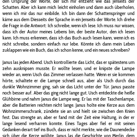
den Ursprung der Worte, der sich mir entzieht wie das Jenseits der
Schatten. Aber ich kann mich leicht einholen und dann auch überholen,
wenn ich mir das nur einbilde. Ich bin dann der Schattenspringer und
käme aus dem Diesseits der Sprache in ein Jenseits der Worte. Ich drehe
die Frage in die Antwort: Ich schreibe, wenn ich lese. Ich muss nur wissen,
dass ich der Autor meines Lebens bin, der beste Autor, den ich lesen
kann. Ich muss erkennen, dass ich das Buch auch lesen kann, wenn ich es
nicht schreibe, sondern einfach nur lebe. Könnte ich dann mein Leben
zuklappen wie ein Buch, das ich schon kenne, und ein neues schreiben?
Janus las jeden Abend. Usch kontrollierte das Licht, das er spätestens um
zehn ausknipsen musste. Er wollte lesen, und er knipste die Lampe
wieder an, wenn Usch das Zimmer verlassen hatte. Wenn er sie kommen
hörte, schaltete er die Lampe schnell aus, aber als Usch durch das
dunkle Wohnzimmer ging, sah sie das Licht unter der Tür. Janus passte
noch besser auf. Aber das ging nicht lange gut. Usch entdeckte die heiße
Glühbirne und nahm Janus die Lampe weg. Er las mit der Taschenlampe,
aber die Batterien reichten nicht lange. Janus holte eine Kerze aus dem
Wohnzimmerschrank, zündete sie an und hielt sie zwischen den Knien
fest. Das strengte an, aber er fand mit der Zeit eine Haltung, in der er
lange lesend verharren konnte. Eines Tages aber fiel er mit seinen
Gedanken derart tief ins Buch, dass er nicht merkte, wie die Daunendecke
sich über die Kerze wölbte. Janus las die Geschichte von Merlin, dem