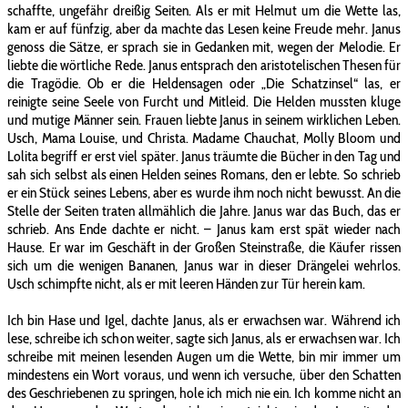
schaffte, ungefähr dreißig Seiten. Als er mit Helmut um die Wette las,
kam er auf fünfzig, aber da machte das Lesen keine Freude mehr. Janus
genoss die Sätze, er sprach sie in Gedanken mit, wegen der Melodie. Er
liebte die wörtliche Rede. Janus entsprach den aristotelischen Thesen für
die Tragödie. Ob er die Heldensagen oder „Die Schatzinsel“ las, er
reinigte seine Seele von Furcht und Mitleid. Die Helden mussten kluge
und mutige Männer sein. Frauen liebte Janus in seinem wirklichen Leben.
Usch, Mama Louise, und Christa. Madame Chauchat, Molly Bloom und
Lolita begriff er erst viel später. Janus träumte die Bücher in den Tag und
sah sich selbst als einen Helden seines Romans, den er lebte. So schrieb
er ein Stück seines Lebens, aber es wurde ihm noch nicht bewusst. An die
Stelle der Seiten traten allmählich die Jahre. Janus war das Buch, das er
schrieb. Ans Ende dachte er nicht. – Janus kam erst spät wieder nach
Hause. Er war im Geschäft in der Großen Steinstraße, die Käufer rissen
sich um die wenigen Bananen, Janus war in dieser Drängelei wehrlos.
Usch schimpfte nicht, als er mit leeren Händen zur Tür herein kam.
Ich bin Hase und Igel, dachte Janus, als er erwachsen war. Während ich
lese, schreibe ich schon weiter, sagte sich Janus, als er erwachsen war. Ich
schreibe mit meinen lesenden Augen um die Wette, bin mir immer um
mindestens ein Wort voraus, und wenn ich versuche, über den Schatten
des Geschriebenen zu springen, hole ich mich nie ein. Ich komme nicht an