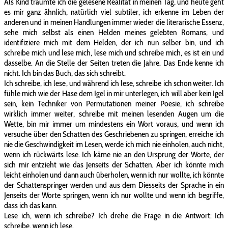
Als Kind träumte ich die gelesene Realität in meinen Tag, und heute geht
es mir ganz ähnlich, natürlich viel subtiler, ich erkenne im Leben der
anderen und in meinen Handlungen immer wieder die literarische Essenz,
sehe mich selbst als einen Helden meines gelebten Romans, und
identifiziere mich mit dem Helden, der ich nun selber bin, und ich
schreibe mich und lese mich, lese mich und schreibe mich, es ist ein und
dasselbe. An die Stelle der Seiten treten die Jahre. Das Ende kenne ich
nicht. Ich bin das Buch, das sich schreibt.
Ich schreibe, ich lese, und während ich lese, schreibe ich schon weiter. Ich
fühle mich wie der Hase dem Igel in mir unterlegen, ich will aber kein Igel
sein, kein Techniker von Permutationen meiner Poesie, ich schreibe
wirklich immer weiter, schreibe mit meinen lesenden Augen um die
Wette, bin mir immer um mindestens ein Wort voraus, und wenn ich
versuche über den Schatten des Geschriebenen zu springen, erreiche ich
nie die Geschwindigkeit im Lesen, werde ich mich nie einholen, auch nicht,
wenn ich rückwärts lese. Ich käme nie an den Ursprung der Worte, der
sich mir entzieht wie das Jenseits der Schatten. Aber ich könnte mich
leicht einholen und dann auch überholen, wenn ich nur wollte, ich könnte
der Schattenspringer werden und aus dem Diesseits der Sprache in ein
Jenseits der Worte springen, wenn ich nur wollte und wenn ich begriffe,
dass ich das kann.
Lese ich, wenn ich schreibe? Ich drehe die Frage in die Antwort: Ich
schreibe, wenn ich lese.