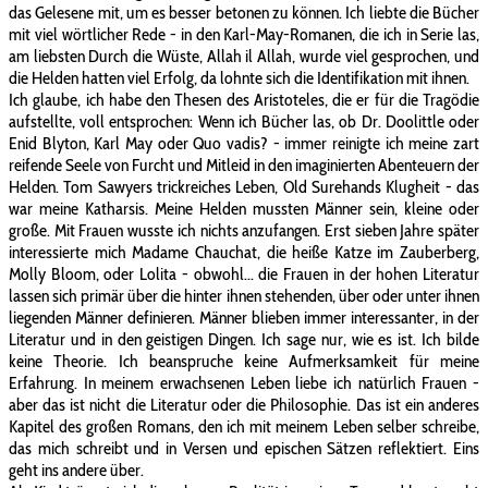
das Gelesene mit, um es besser betonen zu können. Ich liebte die Bücher
mit viel wörtlicher Rede - in den Karl-May-Romanen, die ich in Serie las,
am liebsten Durch die Wüste, Allah il Allah, wurde viel gesprochen, und
die Helden hatten viel Erfolg, da lohnte sich die Identifikation mit ihnen.
Ich glaube, ich habe den Thesen des Aristoteles, die er für die Tragödie
aufstellte, voll entsprochen: Wenn ich Bücher las, ob Dr. Doolittle oder
Enid Blyton, Karl May oder Quo vadis? - immer reinigte ich meine zart
reifende Seele von Furcht und Mitleid in den imaginierten Abenteuern der
Helden. Tom Sawyers trickreiches Leben, Old Surehands Klugheit - das
war meine Katharsis. Meine Helden mussten Männer sein, kleine oder
große. Mit Frauen wusste ich nichts anzufangen. Erst sieben Jahre später
interessierte mich Madame Chauchat, die heiße Katze im Zauberberg,
Molly Bloom, oder Lolita - obwohl... die Frauen in der hohen Literatur
lassen sich primär über die hinter ihnen stehenden, über oder unter ihnen
liegenden Männer definieren. Männer blieben immer interessanter, in der
Literatur und in den geistigen Dingen. Ich sage nur, wie es ist. Ich bilde
keine Theorie. Ich beanspruche keine Aufmerksamkeit für meine
Erfahrung. In meinem erwachsenen Leben liebe ich natürlich Frauen -
aber das ist nicht die Literatur oder die Philosophie. Das ist ein anderes
Kapitel des großen Romans, den ich mit meinem Leben selber schreibe,
das mich schreibt und in Versen und epischen Sätzen reflektiert. Eins
geht ins andere über.