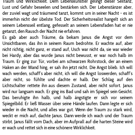
Traum und Wirklichkeit. Dem Lebenskünstler gelingt dieser Seiltanz,
Lust und Gefahr beseelen und bestärken sich. Der Lebenstänzer aber,
der zuviel wagt und träumend tanzt, kommt um in seiner Nacht - es ist
immerhin nicht der übelste Tod. Der Sicherheitsrealist hangelt sich an
seinem Lebensseil entlang, gefesselt an seinem Lebensfaden hat er nie
getanzt, den Rausch der Nacht nie erfahren.
Es gab aber auch Träume, da bekam Janus die Angst vor dem
Unsichtbaren, das ihn in seinem Raum bedrohte. Er wachte auf, aber
nicht richtig, nicht ganz, er stand auf, Usch war nicht da, sie war wieder
bei Hardy, aber das wurde Janus nicht bewusst, er war noch halb im
Traum. Er ging zur Tür, vorbei am schwarzen Rohrstock, der an einem
Haken an der Wand hing, er sah ihn jetzt nicht. Die Angst blieb. Ich will
wach werden, schaff’s aber nicht, ich will die Angst loswerden, schaff’s
aber nicht, so fühlte und dachte er halb. Der Schlag auf den
Lichtschalter rettete ihn aus diesem Zustand, aber nicht sofort. Janus
wird nur langsam wach. Er ging ins Bad und sah im Spiegel sein Gesicht.
Das beruhigte ihn halb, und halb ängstigte er sich vor seinem
Spiegelbild. Er ließ Wasser über seine Hände laufen. Dann legte er sich
wieder in die Nacht, und alles war gut. Wenn der Traum zu stark wird,
weckt er mich auf, dachte Janus. Dann werde ich wach und der Traum
stirbt. Janus fällt vom Dach, aber im Aufprall auf die harten Steine wird
er wach und rettet sich in eine schönere Wirklichkeit.