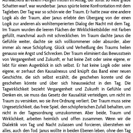
Schatten warf, war wunderbar. Janus spürte keine Konfrontation mit dem
Tagleben. Der Tag war so schön wie der Traum. Er hatte zwar eine andere
Logik als der Traum, aber Janus erlebte den Übergang von der einen
Logik zur anderen als wohltemperierten Dialog der Nacht mit dem Tag.
Im Traum wurden die leeren Flächen der Wirklichkeitsbilder mit Farben
gefüllt, manchmal auch mit schrecklichen. Im Traum dachte Janus die
Gefühle weiter, dachte sie sich vollkommener oder absurder, aber
immer als neue Schöpfung. Glück und Verheißung des Traums heilen
genauso wie Angst und Schrecken. Der Traum eliminiert das Bewusstsein
von Vergangenheit und Zukunft, er hat keine Zeit oder seine eigene, er
lebt für einen Augenblick in sich selbst. Er hat keine Logik oder seine
eigene, er zerhaut den Kausalnexus und knüpft das Band einer neuen
Geschichte, die sich selbst erzählt, die geschehen konnte und die
geschehen könnte und über sich hinauswächst in den Tag. Die
Tagwirklichkeit bezieht Vergangenheit und Zukunft in Gefühle und
Denken ein, sie muss das Gesetz der Kausalität verteidigen, um nicht im
Traum zu versinken, wo sie ihre Ordnung verliert. Der Traum muss seine
Ungesetzlichkeit, das freie Spiel, den schöpferischen Zufall behalten, um
nicht in der Tagesordnung umzukommen. Aber beide, Traum und
Wirklichkeit, arbeiten heimlich und offen zusammen. Wenn wir die
Dialektik von Tag und Nacht zulassen und forcieren, überstehen wir
alles, auch den Tod. Janus wollte in beiden Ebenen leben, ohne den Tag