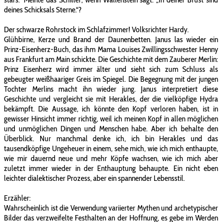
deines Schicksals Sterne.“?
Der schwarze Rohrstock im Schlafzimmer! Volksrichter Hardy.
Glühbirne, Kerze und Brand der Daunenbetten. Janus las wieder ein
Prinz-Eisenherz-Buch, das ihm Mama Louises Zwillingsschwester Henny
aus Frankfurt am Main schickte. Die Geschichte mit dem Zauberer Merlin:
Prinz Eisenherz wird immer älter und sieht sich zum Schluss als
gebeugter weißhaariger Greis im Spiegel. Die Begegnung mit der jungen
Tochter Merlins macht ihn wieder jung. Janus interpretiert diese
Geschichte und vergleicht sie mit Herakles, der die vielköpfige Hydra
bekämpft. Die Aussage, ich könnte den Kopf verloren haben, ist in
gewisser Hinsicht immer richtig, weil ich meinen Kopf in allen möglichen
und unmöglichen Dingen und Menschen habe. Aber ich behalte den
Überblick. Nur manchmal denke ich, ich bin Herakles und das
tausendköpfige Ungeheuer in einem, sehe mich, wie ich mich enthaupte,
wie mir dauernd neue und mehr Köpfe wachsen, wie ich mich aber
zuletzt immer wieder in der Enthauptung behaupte. Ein nicht eben
leichter dialektischer Prozess, aber ein spannender Lebensstil.
Erzähler:
Wahrscheinlich ist die Verwendung variierter Mythen und archetypischer
Bilder das verzweifelte Festhalten an der Hoffnung, es gebe im Werden