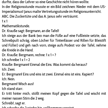
durfte, dass der Lehrer so eine Geschichte nicht hören wollte.
In der Religionsstunde musste er ein Bild zeichnen: Nieder mit dem US-
Imperialismus! Janus malte Vertretungsstunde im Religionsunterricht.
ABC. Die Zuckertüte und das A. Janus sehr verträumt.
1 x 1
Mathematikstunde.
Dr. Krauße sagt: Bergmann, an die Tafel!
Ich steige aus der Bank (wo man die Füße auf eine Fußleiste setzte, das
Schreibpult schräg, oben Löcher für Tintenfässer und Rillen für Bleistift
und Füller) und geh nach vorn, steige aufs Podest vor der Tafel, nehme
die Kreide in die Hand.
Dr. Krauße: Bergmann, rechne: 1 x 1 = ?
Ich schreibe 1 x 1 = 2
Krauße: Bergmann! Einmal die Eins. Was kommt da heraus?
Ich: Zwei.
Er: Bergmann! Eins und eins ist zwei. Einmal eins ist eins. Kapiert?
Ich: Nein.
Bergmann! Wisch aus!
Ich stand starr.
Er tritt hinter mich, stößt meinen Kopf gegen die Tafel und wischt mit
meiner nassen Stirn die 2 weg.
Schreib!, sagt er.
Ich schreibe die 2 wieder hin, vollkommen verwirrt.