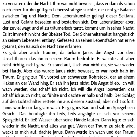
zu verraten oder die Nacht. Ihm war nicht bewusst, dass er damals schon
nach einer für ihn gültigen Lebensstrategie suchte, die richtige Balance
zwischen Tag und Nacht. Dem Lebenskünstler gelingt dieser Seiltanz,
Lust und Gefahr beseelen und bestärken sich. Der Lebenstänzer aber,
der zuviel wagt und allzu träumerisch tanzt, kommt um in seiner Nacht.
Es ist immerhin nicht der übelste Tod. Der Sicherheitsrealist hangelt sich
an seinem Lebensseil entlang. Gefesselt an seinen Lebensfaden hat er nie
getanzt, den Rausch der Nacht nie erfahren.
Es gab aber auch Träume, da bekam Janus die Angst vor dem
Unsichtbaren, das ihn in seinem Raum bedrohte. Er wachte auf, aber
nicht richtig, nicht ganz. Er stand auf, Usch war nicht da, sie war wieder
bei Hardy. Aber das wurde Janus nicht bewusst, er war noch halb im
Traum. Er ging zur Tür, vorbei am schwarzen Rohrstock, der an einem
Haken an der Wand hing. Er sah ihn jetzt nicht. Die Angst blieb. Ich will
wach werden, das schaff ich nicht, ich will die Angst loswerden, das
schaff ich auch nicht, so fühlte und dachte er halb und halb. Der Schlag
auf den Lichtschalter rettete ihn aus diesem Zustand, aber nicht sofort.
Janus wurde nur langsam wach. Er ging ins Bad und sah im Spiegel sein
Gesicht. Das beruhigte ihn teils, teils ängstigte er sich vor seinem
Spiegelbild. Er ließ Wasser über seine Hände laufen. Dann legte er sich
wieder in die Nacht, und alles war gut. Wenn der Traum zu stark wird,
weckt er mich auf, dachte Janus. Dann werde ich wach und der Traum