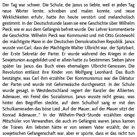
Der Tag war schwer. Die Schule, die Janus so liebte, weil er jeden Tag
neue Wörter lernte, schreiben und malen konnte, und neue
Wirklichkeiten erfuhr, hatte ihn heute verstört und melancholisch
gestimmt. In der Deutschstunde lasen sie eine Geschichte über Wilhelm
Pieck, wie er aus dem Gefängnis befreit wurde. Der Lehrer kommentierte
die Geschichte. Wilhelm Pieck war Kommunist und mit Otto Grotewohl
der mächtigste Mann in der Deutschen Demokratischen Republik. Janus
wusste von Carl, dass der Mächtigste Walter Ulbricht war, der Spitzbart,
der Erste Sekretär der Partei. Er wurde während des Krieges in der
Sowjetunion ausgebildet und er allein hatte zu bestimmen. Sieben Jahre
später las Janus das Buch eines ehemaligen Ulbricht-Genossen, Die
Revolution entlässt ihre Kinder von Wolfgang Leonhard. Das Buch
bestätigte, was Carl ihm erzählte: Der Kommunismus war die Diktatur
der Partei und wurde mit Gehirnwäsche durchgesetzt. In der Schule
wurde gesagt, in Westdeutschland regiert der Kanzler der Alliierten,
Adenauer, ein Feind des Sozialismus. Janus wusste nicht genau, was
hinter den Begriffen steckte, auf dem Schulhof sang er mit den
Schulkameraden das böse Lied „Auf der Mauer, auf der Mauer sitzt der
Konrad Adenauer...“ In der Wilhelm-Pieck-Stunde erzählten einige
Mitschüler von Verwandten, die auch im Gefängnis waren. Janus kamen
die Tränen. Am liebsten hätte er von seinem Vater erzählt, der in
sowjetischen Gefangenschaft war, aber er spürte, dass er das nicht tun