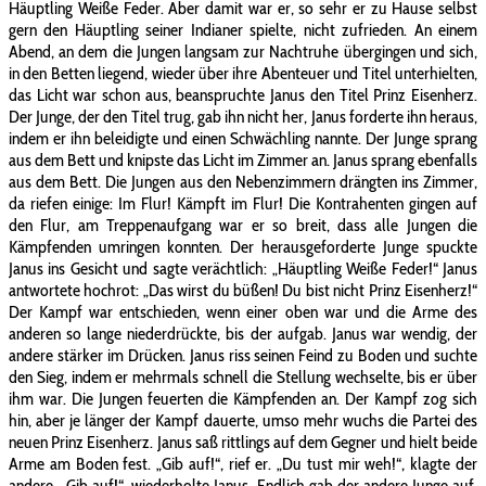
Häuptling Weiße Feder. Aber damit war er, so sehr er zu Hause selbst
gern den Häuptling seiner Indianer spielte, nicht zufrieden. An einem
Abend, an dem die Jungen langsam zur Nachtruhe übergingen und sich,
in den Betten liegend, wieder über ihre Abenteuer und Titel unterhielten,
das Licht war schon aus, beanspruchte Janus den Titel Prinz Eisenherz.
Der Junge, der den Titel trug, gab ihn nicht her, Janus forderte ihn heraus,
indem er ihn beleidigte und einen Schwächling nannte. Der Junge sprang
aus dem Bett und knipste das Licht im Zimmer an. Janus sprang ebenfalls
aus dem Bett. Die Jungen aus den Nebenzimmern drängten ins Zimmer,
da riefen einige: Im Flur! Kämpft im Flur! Die Kontrahenten gingen auf
den Flur, am Treppenaufgang war er so breit, dass alle Jungen die
Kämpfenden umringen konnten. Der herausgeforderte Junge spuckte
Janus ins Gesicht und sagte verächtlich: „Häuptling Weiße Feder!“ Janus
antwortete hochrot: „Das wirst du büßen! Du bist nicht Prinz Eisenherz!“
Der Kampf war entschieden, wenn einer oben war und die Arme des
anderen so lange niederdrückte, bis der aufgab. Janus war wendig, der
andere stärker im Drücken. Janus riss seinen Feind zu Boden und suchte
den Sieg, indem er mehrmals schnell die Stellung wechselte, bis er über
ihm war. Die Jungen feuerten die Kämpfenden an. Der Kampf zog sich
hin, aber je länger der Kampf dauerte, umso mehr wuchs die Partei des
neuen Prinz Eisenherz. Janus saß rittlings auf dem Gegner und hielt beide
Arme am Boden fest. „Gib auf!“, rief er. „Du tust mir weh!“, klagte der
andere. „Gib auf!“, wiederholte Janus. Endlich gab der andere Junge auf.