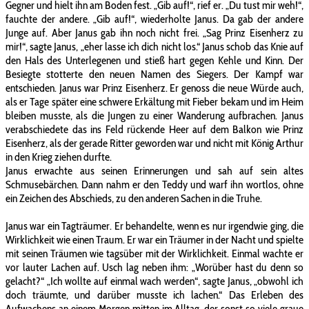
Gegner und hielt ihn am Boden fest. „Gib auf!“, rief er. „Du tust mir weh!“,
fauchte der andere. „Gib auf!“, wiederholte Janus. Da gab der andere
Junge auf. Aber Janus gab ihn noch nicht frei. „Sag Prinz Eisenherz zu
mir!“, sagte Janus, „eher lasse ich dich nicht los.“ Janus schob das Knie auf
den Hals des Unterlegenen und stieß hart gegen Kehle und Kinn. Der
Besiegte stotterte den neuen Namen des Siegers. Der Kampf war
entschieden. Janus war Prinz Eisenherz. Er genoss die neue Würde auch,
als er Tage später eine schwere Erkältung mit Fieber bekam und im Heim
bleiben musste, als die Jungen zu einer Wanderung aufbrachen. Janus
verabschiedete das ins Feld rückende Heer auf dem Balkon wie Prinz
Eisenherz, als der gerade Ritter geworden war und nicht mit König Arthur
in den Krieg ziehen durfte.
Janus erwachte aus seinen Erinnerungen und sah auf sein altes
Schmusebärchen. Dann nahm er den Teddy und warf ihn wortlos, ohne
ein Zeichen des Abschieds, zu den anderen Sachen in die Truhe.
Janus war ein Tagträumer. Er behandelte, wenn es nur irgendwie ging, die
Wirklichkeit wie einen Traum. Er war ein Träumer in der Nacht und spielte
mit seinen Träumen wie tagsüber mit der Wirklichkeit. Einmal wachte er
vor lauter Lachen auf. Usch lag neben ihm: „Worüber hast du denn so
gelacht?“ „Ich wollte auf einmal wach werden“, sagte Janus, „obwohl ich
doch träumte, und darüber musste ich lachen.“ Das Erleben des
Aufwachens an einem Morgen mitten im Alltag, der sonst so viele graue