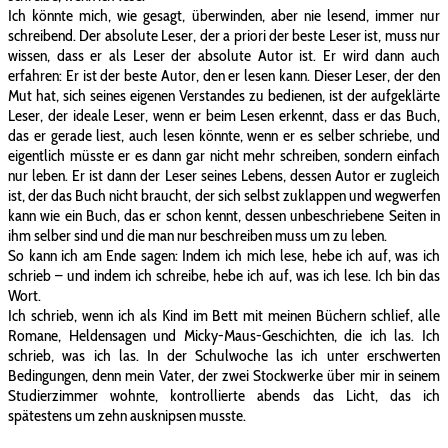
Ich könnte mich, wie gesagt, überwinden, aber nie lesend, immer nur
schreibend. Der absolute Leser, der a priori der beste Leser ist, muss nur
wissen, dass er als Leser der absolute Autor ist. Er wird dann auch
erfahren: Er ist der beste Autor, den er lesen kann. Dieser Leser, der den
Mut hat, sich seines eigenen Verstandes zu bedienen, ist der aufgeklärte
Leser, der ideale Leser, wenn er beim Lesen erkennt, dass er das Buch,
das er gerade liest, auch lesen könnte, wenn er es selber schriebe, und
eigentlich müsste er es dann gar nicht mehr schreiben, sondern einfach
nur leben. Er ist dann der Leser seines Lebens, dessen Autor er zugleich
ist, der das Buch nicht braucht, der sich selbst zuklappen und wegwerfen
kann wie ein Buch, das er schon kennt, dessen unbeschriebene Seiten in
ihm selber sind und die man nur beschreiben muss um zu leben.
So kann ich am Ende sagen: Indem ich mich lese, hebe ich auf, was ich
schrieb – und indem ich schreibe, hebe ich auf, was ich lese. Ich bin das
Wort.
Ich schrieb, wenn ich als Kind im Bett mit meinen Büchern schlief, alle
Romane, Heldensagen und Micky-Maus-Geschichten, die ich las. Ich
schrieb, was ich las. In der Schulwoche las ich unter erschwerten
Bedingungen, denn mein Vater, der zwei Stockwerke über mir in seinem
Studierzimmer wohnte, kontrollierte abends das Licht, das ich
spätestens um zehn ausknipsen musste.