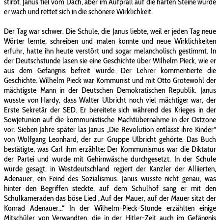
stirbt. Janus fiel vom Dach, aber im Aufprall auf die harten Steine wurde
er wach und rettet sich in die schönere Wirklichkeit.
Der Tag war schwer. Die Schule, die Janus liebte, weil er jeden Tag neue
Wörter lernte, schreiben und malen konnte und neue Wirklichkeiten
erfuhr, hatte ihn heute verstört und sogar melancholisch gestimmt. In
der Deutschstunde lasen sie eine Geschichte über Wilhelm Pieck, wie er
aus dem Gefängnis befreit wurde. Der Lehrer kommentierte die
Geschichte. Wilhelm Pieck war Kommunist und mit Otto Grotewohl der
mächtigste Mann in der Deutschen Demokratischen Republik. Janus
wusste von Hardy, dass Walter Ulbricht noch viel mächtiger war, der
Erste Sekretär der SED. Er bereitete sich während des Krieges in der
Sowjetunion auf die kommunistische Machtübernahme in der Ostzone
vor. Sieben Jahre später las Janus „Die Revolution entlässt ihre Kinder“
von Wolfgang Leonhard, der zur Gruppe Ulbricht gehörte. Das Buch
bestätigte, was Carl ihm erzählte: Der Kommunismus war die Diktatur
der Partei und wurde mit Gehirnwäsche durchgesetzt. In der Schule
wurde gesagt, in Westdeutschland regiert der Kanzler der Alliierten,
Adenauer, ein Feind des Sozialismus. Janus wusste nicht genau, was
hinter den Begriffen steckte, auf dem Schulhof sang er mit den
Schulkameraden das böse Lied „Auf der Mauer, auf der Mauer sitzt der
Konrad Adenauer...“ In der Wilhelm-Pieck-Stunde erzählten einige
Mitschüler von Verwandten, die in der Hitler-Zeit auch im Gefängnis