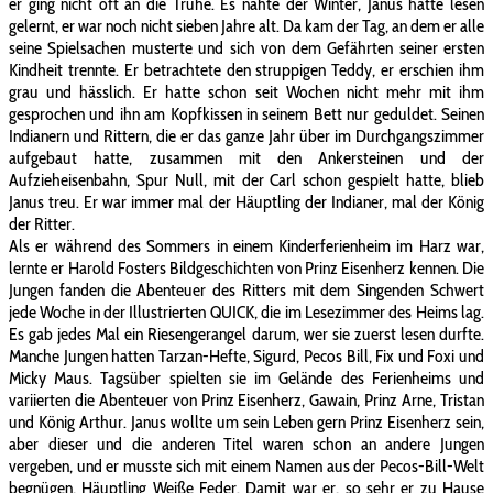
er ging nicht oft an die Truhe. Es nahte der Winter, Janus hatte lesen
gelernt, er war noch nicht sieben Jahre alt. Da kam der Tag, an dem er alle
seine Spielsachen musterte und sich von dem Gefährten seiner ersten
Kindheit trennte. Er betrachtete den struppigen Teddy, er erschien ihm
grau und hässlich. Er hatte schon seit Wochen nicht mehr mit ihm
gesprochen und ihn am Kopfkissen in seinem Bett nur geduldet. Seinen
Indianern und Rittern, die er das ganze Jahr über im Durchgangszimmer
aufgebaut hatte, zusammen mit den Ankersteinen und der
Aufzieheisenbahn, Spur Null, mit der Carl schon gespielt hatte, blieb
Janus treu. Er war immer mal der Häuptling der Indianer, mal der König
der Ritter.
Als er während des Sommers in einem Kinderferienheim im Harz war,
lernte er Harold Fosters Bildgeschichten von Prinz Eisenherz kennen. Die
Jungen fanden die Abenteuer des Ritters mit dem Singenden Schwert
jede Woche in der Illustrierten QUICK, die im Lesezimmer des Heims lag.
Es gab jedes Mal ein Riesengerangel darum, wer sie zuerst lesen durfte.
Manche Jungen hatten Tarzan-Hefte, Sigurd, Pecos Bill, Fix und Foxi und
Micky Maus. Tagsüber spielten sie im Gelände des Ferienheims und
variierten die Abenteuer von Prinz Eisenherz, Gawain, Prinz Arne, Tristan
und König Arthur. Janus wollte um sein Leben gern Prinz Eisenherz sein,
aber dieser und die anderen Titel waren schon an andere Jungen
vergeben, und er musste sich mit einem Namen aus der Pecos-Bill-Welt
begnügen, Häuptling Weiße Feder. Damit war er, so sehr er zu Hause