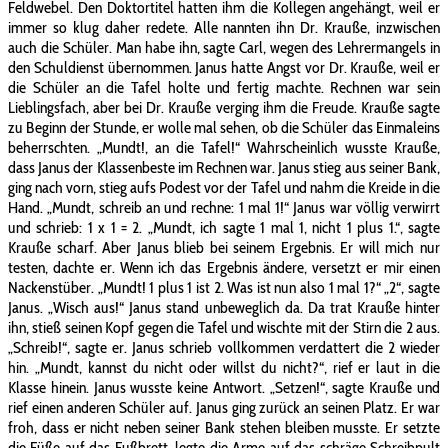
Feldwebel. Den Doktortitel hatten ihm die Kollegen angehängt, weil er
immer so klug daher redete. Alle nannten ihn Dr. Krauße, inzwischen
auch die Schüler. Man habe ihn, sagte Carl, wegen des Lehrermangels in
den Schuldienst übernommen. Janus hatte Angst vor Dr. Krauße, weil er
die Schüler an die Tafel holte und fertig machte. Rechnen war sein
Lieblingsfach, aber bei Dr. Krauße verging ihm die Freude. Krauße sagte
zu Beginn der Stunde, er wolle mal sehen, ob die Schüler das Einmaleins
beherrschten. „Mundt!, an die Tafel!“ Wahrscheinlich wusste Krauße,
dass Janus der Klassenbeste im Rechnen war. Janus stieg aus seiner Bank,
ging nach vorn, stieg aufs Podest vor der Tafel und nahm die Kreide in die
Hand. „Mundt, schreib an und rechne: 1 mal 1!“ Janus war völlig verwirrt
und schrieb: 1 x 1 = 2. „Mundt, ich sagte 1 mal 1, nicht 1 plus 1.“, sagte
Krauße scharf. Aber Janus blieb bei seinem Ergebnis. Er will mich nur
testen, dachte er. Wenn ich das Ergebnis ändere, versetzt er mir einen
Nackenstüber. „Mundt! 1 plus 1 ist 2. Was ist nun also 1 mal 1?“ „2“, sagte
Janus. „Wisch aus!“ Janus stand unbeweglich da. Da trat Krauße hinter
ihn, stieß seinen Kopf gegen die Tafel und wischte mit der Stirn die 2 aus.
„Schreib!“, sagte er. Janus schrieb vollkommen verdattert die 2 wieder
hin. „Mundt, kannst du nicht oder willst du nicht?“, rief er laut in die
Klasse hinein. Janus wusste keine Antwort. „Setzen!“, sagte Krauße und
rief einen anderen Schüler auf. Janus ging zurück an seinen Platz. Er war
froh, dass er nicht neben seiner Bank stehen bleiben musste. Er setzte
die Füße auf das Fußbrett, legte die Arme auf das schräge Schreibpult