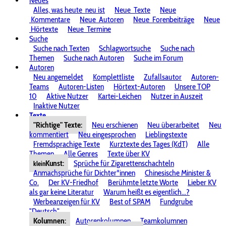
Neues
Alles, was heute
neu ist
Neue
Texte
Neue
Kommentare
Neue
Autoren
Neue
Forenbeiträge
Neue
Hörtexte
Neue
Termine
Suche
Suche nach Texten
Schlagwortsuche
Suche nach
Themen
Suche nach Autoren
Suche im Forum
Autoren
Neu angemeldet
Komplettliste
Zufallsautor
Autoren-
Teams
Autoren-Listen
Hörtext-Autoren
Unsere TOP
10
Aktive Nutzer
Kartei-Leichen
Nutzer in Auszeit
Inaktive Nutzer
Texte
"Richtige" Texte:
Neu erschienen
Neu überarbeitet
Neu
kommentiert
Neu eingesprochen
Lieblingstexte
Fremdsprachige Texte
Kurztexte des Tages (KdT)
Alle
Themen
Alle Genres
Texte über KV
Kunst:
Sprüche für Zigarettenschachteln
klein
Anmachsprüche für Dichter*innen
Chinesische Minister &
Co.
Der KV-Friedhof
Berühmte letzte Worte
Lieber KV
als gar keine Literatur
Warum heißt es eigentlich...?
Werbeanzeigen für KV
Best of SPAM
Fundgrube
"Deutsch"
Kolumnen:
Autorenkolumnen
Teamkolumnen