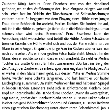
Zauberer König Arthurs. Prinz Eisenherz war von der Nebelinsel
geflohen, wo er den Verführungen der Hexe Morgana erlegen war und
sein Leben fast im Dickicht der Täuschungen und Selbsttäuschungen
verloren hatte. Er begegnet vor dem Eingang einer Höhle einer jungen
Frau, deren Schönheit ihn anzieht, Merlins Tochter. Sie fordert ihn auf,
mit ihr in die Höhle zu gehen: „Je tiefer du in die Höhle eindringst, umso
schmerzlicher wird deine Erkenntnis.“ Prinz Eisenherz kann der
Versuchung nicht widerstehen und betritt die Höhle. An den Felswänden
brennen Fackeln, die Höhle weitet sich und aus der Ferne schimmert ein
Glanz in seine Augen. Er spürt die junge Frau im Rücken, aber er kann nur
nach vorn sehen. Als er in der großen Felsenhalle steht, blendet ihn der
Glanz, den er suchte, so sehr, dass er sich umdreht. Da sieht er Merlins
Tochter als uralte Greisin. Er fährt zusammen. „Du bist im Berg der
Zeit!“, sagt der Zauberer. Eisenherz spürt eine ungekannte Müdigkeit. Als
er weiter in den Glanz hinein geht, aus dessen Mitte er Merlins Stimme
hörte, werden seine Schritte langsamer, und fast bricht er vor lauter
Erschöpfung zusammen. Da steht Merlin vor ihm und hält einen Spiegel
in beiden Händen. Eisenherz sieht sich in schlotternden Kleidern. Sein
Kopf ein Totenschädel, die Hände dürre Knochen. „Wenn du weitergehst“,
sagt Merlin, „stirbst du.“ Eisenherz bleibt stehen. Zu seiner Linken sieht er
in einer riesigen Höhlenschlucht Sodom und Gomorra, zu seiner Rechten
einen gigantischen Knochenberg unter einem roten Felsenhimmel. Janus