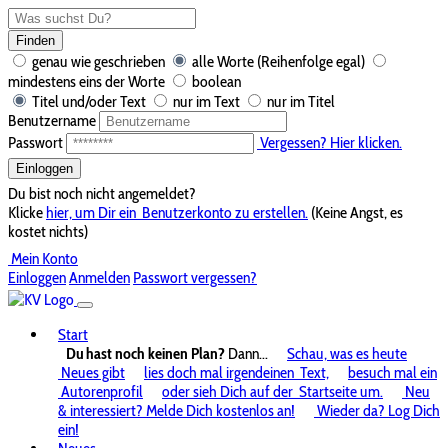
Finden
genau wie geschrieben
alle Worte (Reihenfolge egal)
mindestens eins der Worte
boolean
Titel und/oder Text
nur im Text
nur im Titel
Benutzername
Passwort
Vergessen? Hier klicken.
Einloggen
Du bist noch nicht angemeldet?
Klicke
hier, um Dir ein
Benutzerkonto zu erstellen.
(Keine Angst, es
kostet nichts)
Mein Konto
Einloggen
Anmelden
Passwort vergessen?
Start
Du hast noch keinen Plan?
Dann...
Schau, was es heute
Neues gibt
lies doch mal irgendeinen
Text,
besuch mal ein
Autorenprofil
oder sieh Dich auf der
Startseite um.
Neu
& interessiert? Melde Dich kostenlos an!
Wieder da? Log Dich
ein!