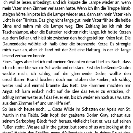
Ich wollte lesen, unbedingt, und ich knipste die Lampe wieder an, wenn
mein Vater mein Zimmer verlassen hatte. Wenn ich ihn die Treppe hinab
steigen hörte, knipste ich die Lampe wieder aus, dann sah mein Vater kein
Licht in der Türritze. Das ging nicht lange gut, mein Vater fühlte die heiße
Birne und nahm mir die Lampe weg. Eine Zeitlang las ich mit der
Taschenlampe, aber die Batterien reichten nicht lange. Ich holte Kerzen
aus dem Keller und hielt sie zwischen den hochgestellten Knien fest. Die
Daunendecke wölbte ich halb über die brennende Kerze. Es strengte
mich zwar an, aber ich fand mit der Zeit eine Haltung, in der ich lange
lesend verharren konnte.
Eines Tages aber fiel ich mit meinen Gedanken derart tief ins Buch, dass
ich nicht merkte, wie ein Schwelbrand entstand. Erst der beißende Qualm
weckte mich, ich schlug auf die glimmende Decke, wollte den
unsichtbaren Brand löschen, doch nun stoben die Funken, ich schlug
weiter und auf einmal brannte das Bett. Die Flammen machten mir
Angst. Ich kam einfach nicht auf die Idee das Feuer zu ersticken, ich
schlug immer weiter auf das Feuer ein, bis ich weder ein noch aus wusste,
aus dem Zimmer lief und um Hilfe rief.
So lese ich heute noch.. ... Oscar Wilde im Schatten der Apsis von St.
Martin in the Fields. Sein Kopf, der gealterte Dorian Gray, schaut aus
seinem Sarkophag-Block frech heraus, vielleicht liest er, was auf seinen
Füßen steht: „We are all in the gutter, but some of us are looking at the
stars.“ Meinte das Schiller, wenn Wallenstein sagt: „In deiner Brust sind