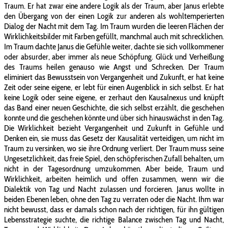
Traum. Er hat zwar eine andere Logik als der Traum, aber Janus erlebte
den Übergang von der einen Logik zur anderen als wohltemperierten
Dialog der Nacht mit dem Tag. Im Traum wurden die leeren Flächen der
Wirklichkeitsbilder mit Farben gefüllt, manchmal auch mit schrecklichen.
Im Traum dachte Janus die Gefühle weiter, dachte sie sich vollkommener
oder absurder, aber immer als neue Schöpfung. Glück und Verheißung
des Traums heilen genauso wie Angst und Schrecken. Der Traum
eliminiert das Bewusstsein von Vergangenheit und Zukunft, er hat keine
Zeit oder seine eigene, er lebt für einen Augenblick in sich selbst. Er hat
keine Logik oder seine eigene, er zerhaut den Kausalnexus und knüpft
das Band einer neuen Geschichte, die sich selbst erzählt, die geschehen
konnte und die geschehen könnte und über sich hinauswächst in den Tag.
Die Wirklichkeit bezieht Vergangenheit und Zukunft in Gefühle und
Denken ein, sie muss das Gesetz der Kausalität verteidigen, um nicht im
Traum zu versinken, wo sie ihre Ordnung verliert. Der Traum muss seine
Ungesetzlichkeit, das freie Spiel, den schöpferischen Zufall behalten, um
nicht in der Tagesordnung umzukommen. Aber beide, Traum und
Wirklichkeit, arbeiten heimlich und offen zusammen, wenn wir die
Dialektik von Tag und Nacht zulassen und forcieren. Janus wollte in
beiden Ebenen leben, ohne den Tag zu verraten oder die Nacht. Ihm war
nicht bewusst, dass er damals schon nach der richtigen, für ihn gültigen
Lebensstrategie suchte, die richtige Balance zwischen Tag und Nacht,