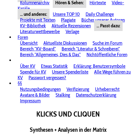
Kolumnenarchiv
Hören & Sehen:
Hörtexte
Video-
Kanäle
... und anderes:
Unsere TOP 10
Daily Challenge
Projekte mit Texten
Plagiate
Bücher unserer Autoren
KV-Bibliothek
Aktuelle Rezensionen
... Passt dazu:
Literaturwettbewerbe
Verlage
Foren
Übersicht
Aktuellste Diskussionen
Suche im Forum
Bereich "KV-Board"
Bereich "Literatur & Schreiberei"
Bereich "Allgemeines, Dies & Das"
Nichtöffentliche Foren
Über KV
Etwas Statistik
Erklärung: Benutzersymbole
Spende für KV
Unsere Spenderliste
Alle Wege führen zu
KV
Passwort vergessen?
§§
Nutzungsbedingungen
Verifizierung
Urheberrecht
Avatare & Bilder
Stalking
Datenschutzerklärung
Impressum
KLICKS UND CLIQUEN
Synthesen + Analysen in der Matrix