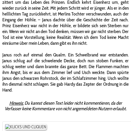
zittert um das Leben des Prinzen. Endlich kehrt Eisenherz um, geht
wieder zurück in seine Zeit. Mit jedem Schritt wird er jünger. Als er in den
helllichten Tag zurückkehrt, ist Merlins Tochter verschwunden, auch der
Eingang der Höhle. – Janus dachte über die Geschichte der Zeit nach.
Prinz Eisenherz war nicht in der Höhle, er bildete sich sein Sterben nur
ein. Wenn wir nicht an den Tod denken, müssen wir gar nicht sterben. Der
Tod ist eine Vorstellung, keine Realität. Wenn ich dem Tod keine Macht
einräume über mein Leben, dann gibt es ihn nicht.
Janus roch auf einmal den Qualm. Ein Schwelbrand war entstanden.
Janus schlug auf die schwelende Decke, doch nun stoben Funken, er
schlug weiter und dann brannte das ganze Bett. Die Flammen machten
ihm Angst, bis er aus dem Zimmer lief und Usch weckte. Dann spürte
Janus den schwarzen Rohrstock, der im Schlafzimmer hing. Usch wollte
ihn diesmal nicht schlagen. Sie gab Hardy das Zepter der Ordnung in die
Hand.
Hinweis:
Du kannst diesen Text leider nicht kommentieren, da der
Verfasser keine Kommentare von nicht angemeldeten Nutzern erlaubt.