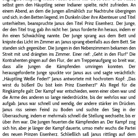
selbst gern den Häuptling seiner Indianer spielte, nicht zufrieden. An
einem Abend, an dem die Jungen allmählich zur Nachtruhe übergingen
und sich, in den Betten liegend, im Dunkeln über ihre Abenteuer und Titel
unterhielten, beanspruchte Janus den Titel Prinz Eisenherz. Der Junge,
der den Titel trug, gab ihn nicht her. Janus forderte ihn heraus, indem er
ihn einen Schwächling nannte. Der Junge sprang aus dem Bett und
knipste das Licht im Zimmer an. Janus sprang ebenfalls aus dem Bett. Sie
standen sich gegenüber. Die Jungen in den Nebenzimmern bekamen den
Streit mit und drängten ins Zimmer. Einer rief: „Geht in den Flur!“ Die
Kontrahenten gingen auf den Flur, der am Treppenaufgang so breit war,
dass alle Jungen die Kämpfenden umringen konnten. Der
herausgeforderte Junge spuckte vor Janus aus und sagte verächtlich:
„Häuptling Weiße Feder!“ Janus antwortete mit hochrotem Kopf: „Das
wirst du büßen! Du bist kein Prinz Eisenherz!“ Als Regel für die
Ringkämpfe galt: Der Kampf war entschieden, wenn einer oben war und
die Arme des anderen so lange niederdrückte, bis der wehrlos war und
aufgab. Janus war schnell und wendig, der andere stärker im Drücken.
Janus riss seinen Feind zu Boden und suchte den Sieg in der
Überraschung, indem er mehrmals schnell die Stellung wechselte, bis er
über ihm war. Die Jungen feuerten die Kämpfenden an. Der Kampf zog
sich hin, aber je länger der Kampf dauerte, umso mehr wuchs die Partei
des neuen Prinzen Eisenherz. Schließlich saß Janus rittlings auf dem