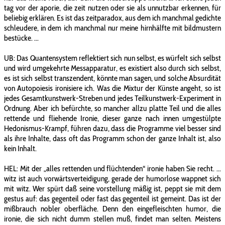
tag vor der aporie, die zeit nutzen oder sie als unnutzbar erkennen, für
beliebig erklären. Es ist das zeitparadox, aus dem ich manchmal gedichte
schleudere, in dem ich manchmal nur meine hirnhälfte mit bildmustern
bestücke. ...
UB: Das Quantensystem reflektiert sich nun selbst, es würfelt sich selbst
und wird umgekehrte Messapparatur, es existiert also durch sich selbst,
es ist sich selbst transzendent, könnte man sagen, und solche Absurdität
von Autopoiesis ironisiere ich. Was die Mixtur der Künste angeht, so ist
jedes Gesamtkunstwerk-Streben und jedes Teilkunstwerk-Experiment in
Ordnung. Aber ich befürchte, so mancher allzu platte Teil und die alles
rettende und fliehende Ironie, dieser ganze nach innen umgestülpte
Hedonismus-Krampf, führen dazu, dass die Programme viel besser sind
als ihre Inhalte, dass oft das Programm schon der ganze Inhalt ist, also
kein Inhalt.
HEL: Mit der „alles rettenden und flüchtenden“ ironie haben Sie recht. ...
witz ist auch vorwärtsverteidigung, gerade der humorlose wappnet sich
mit witz. Wer spürt daß seine vorstellung mäßig ist, peppt sie mit dem
gestus auf: das gegenteil oder fast das gegenteil ist gemeint. Das ist der
mißbrauch nobler oberfläche. Denn den eingefleischten humor, die
ironie, die sich nicht dumm stellen muß, findet man selten. Meistens