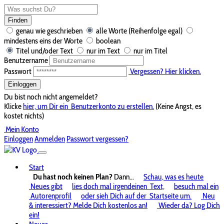
Finden
genau wie geschrieben
alle Worte (Reihenfolge egal)
mindestens eins der Worte
boolean
Titel und/oder Text
nur im Text
nur im Titel
Benutzername
Passwort
Vergessen? Hier klicken.
Einloggen
Du bist noch nicht angemeldet?
Klicke
hier, um Dir ein
Benutzerkonto zu erstellen.
(Keine Angst, es
kostet nichts)
Mein Konto
Einloggen
Anmelden
Passwort vergessen?
Start
Du hast noch keinen Plan?
Dann...
Schau, was es heute
Neues gibt
lies doch mal irgendeinen
Text,
besuch mal ein
Autorenprofil
oder sieh Dich auf der
Startseite um.
Neu
& interessiert? Melde Dich kostenlos an!
Wieder da? Log Dich
ein!