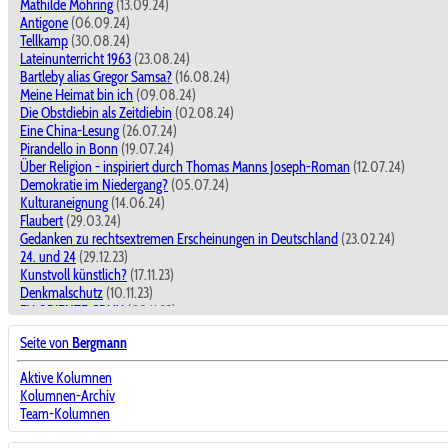
Mathilde Möhring
(13.09.24)
Antigone
(06.09.24)
Tellkamp
(30.08.24)
Lateinunterricht 1963
(23.08.24)
Bartleby alias Gregor Samsa?
(16.08.24)
Meine Heimat bin ich
(09.08.24)
Die Obstdiebin als Zeitdiebin
(02.08.24)
Eine China-Lesung
(26.07.24)
Pirandello in Bonn
(19.07.24)
Über Religion - inspiriert durch Thomas Manns Joseph-Roman
(12.07.24)
Demokratie im Niedergang?
(05.07.24)
Kulturaneignung
(14.06.24)
Flaubert
(29.03.24)
Gedanken zu rechtsextremen Erscheinungen in Deutschland
(23.02.24)
24. und 24
(29.12.23)
Kunstvoll künstlich?
(17.11.23)
Denkmalschutz
(10.11.23)
EX ORIENTE CRUX
(03.11.23)
SAID
(18.08.23)
Seite von
Bergmann
Frühe Kunstbegegnungen
(11.08.23)
ctd
(12.05.23)
Aktive Kolumnen
Das Reich der Mitte - die goldene Mitte?
(14.04.23)
Kolumnen-Archiv
Wondratscheks Selbstliebe
(31.03.23)
Team-Kolumnen
Die Moral in Zeiten des Moralismus
(10.03.23)
Literatur in Studium und Unterricht
(18.11.22)