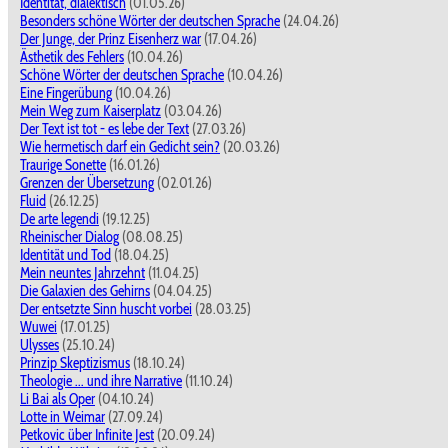
Identität, dialektisch
(01.05.26)
Besonders schöne Wörter der deutschen Sprache
(24.04.26)
Der Junge, der Prinz Eisenherz war
(17.04.26)
Ästhetik des Fehlers
(10.04.26)
Schöne Wörter der deutschen Sprache
(10.04.26)
Eine Fingerübung
(10.04.26)
Mein Weg zum Kaiserplatz
(03.04.26)
Der Text ist tot - es lebe der Text
(27.03.26)
Wie hermetisch darf ein Gedicht sein?
(20.03.26)
Traurige Sonette
(16.01.26)
Grenzen der Übersetzung
(02.01.26)
Fluid
(26.12.25)
De arte legendi
(19.12.25)
Rheinischer Dialog
(08.08.25)
Identität und Tod
(18.04.25)
Mein neuntes Jahrzehnt
(11.04.25)
Die Galaxien des Gehirns
(04.04.25)
Der entsetzte Sinn huscht vorbei
(28.03.25)
Wuwei
(17.01.25)
Ulysses
(25.10.24)
Prinzip Skeptizismus
(18.10.24)
Theologie ... und ihre Narrative
(11.10.24)
Li Bai als Oper
(04.10.24)
Lotte in Weimar
(27.09.24)
Petkovic über Infinite Jest
(20.09.24)