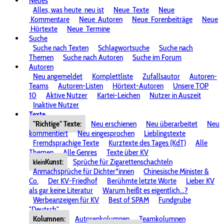
Neues
Alles, was heute
neu ist
Neue
Texte
Neue
Kommentare
Neue
Autoren
Neue
Forenbeiträge
Neue
Hörtexte
Neue
Termine
Suche
Suche nach Texten
Schlagwortsuche
Suche nach
Themen
Suche nach Autoren
Suche im Forum
Autoren
Neu angemeldet
Komplettliste
Zufallsautor
Autoren-
Teams
Autoren-Listen
Hörtext-Autoren
Unsere TOP
10
Aktive Nutzer
Kartei-Leichen
Nutzer in Auszeit
Inaktive Nutzer
Texte
"Richtige" Texte:
Neu erschienen
Neu überarbeitet
Neu
kommentiert
Neu eingesprochen
Lieblingstexte
Fremdsprachige Texte
Kurztexte des Tages (KdT)
Alle
Themen
Alle Genres
Texte über KV
Kunst:
Sprüche für Zigarettenschachteln
klein
Anmachsprüche für Dichter*innen
Chinesische Minister &
Co.
Der KV-Friedhof
Berühmte letzte Worte
Lieber KV
als gar keine Literatur
Warum heißt es eigentlich...?
Werbeanzeigen für KV
Best of SPAM
Fundgrube
"Deutsch"
Kolumnen:
Autorenkolumnen
Teamkolumnen