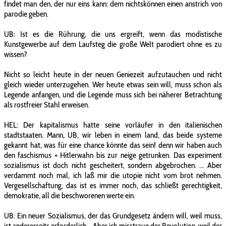
findet man den, der nur eins kann: dem nichtskönnen einen anstrich von
parodie geben.
UB: Ist es die Rührung, die uns ergreift, wenn das modistische
Kunstgewerbe auf dem Laufsteg die große Welt parodiert ohne es zu
wissen?
Nicht so leicht heute in der neuen Geniezeit aufzutauchen und nicht
gleich wieder unterzugehen. Wer heute etwas sein will, muss schon als
Legende anfangen, und die Legende muss sich bei näherer Betrachtung
als rostfreier Stahl erweisen.
HEL: Der kapitalismus hatte seine vorläufer in den italienischen
stadtstaaten. Mann, UB, wir leben in einem land, das beide systeme
gekannt hat, was für eine chance könnte das sein! denn wir haben auch
den faschismus + Hitlerwahn bis zur neige getrunken. Das experiment
sozialismus ist doch nicht gescheitert, sondern abgebrochen. ... Aber
verdammt noch mal, ich laß mir die utopie nicht vom brot nehmen.
Vergesellschaftung, das ist es immer noch, das schließt gerechtigkeit,
demokratie, all die beschworenen werte ein.
UB: Ein neuer Sozialismus, der das Grundgesetz ändern will, weil muss,
ist andererseits erforderlich... Aber ich misstraue der Revolution, weil der