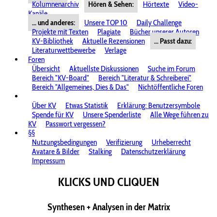
Kolumnenarchiv
Hören & Sehen:
Hörtexte
Video-
Kanäle
... und anderes:
Unsere TOP 10
Daily Challenge
Projekte mit Texten
Plagiate
Bücher unserer Autoren
KV-Bibliothek
Aktuelle Rezensionen
... Passt dazu:
Literaturwettbewerbe
Verlage
Foren
Übersicht
Aktuellste Diskussionen
Suche im Forum
Bereich "KV-Board"
Bereich "Literatur & Schreiberei"
Bereich "Allgemeines, Dies & Das"
Nichtöffentliche Foren
Über KV
Etwas Statistik
Erklärung: Benutzersymbole
Spende für KV
Unsere Spenderliste
Alle Wege führen zu
KV
Passwort vergessen?
§§
Nutzungsbedingungen
Verifizierung
Urheberrecht
Avatare & Bilder
Stalking
Datenschutzerklärung
Impressum
KLICKS UND CLIQUEN
Synthesen + Analysen in der Matrix