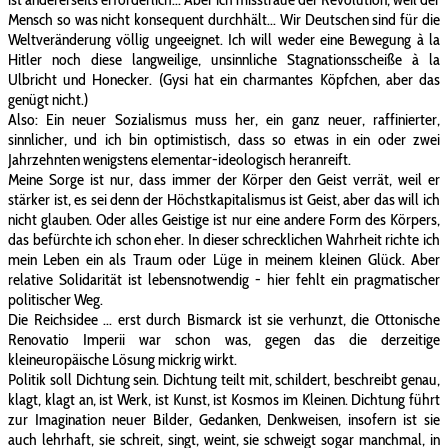
Mensch so was nicht konsequent durchhält... Wir Deutschen sind für die
Weltveränderung völlig ungeeignet. Ich will weder eine Bewegung à la
Hitler noch diese langweilige, unsinnliche Stagnationsscheiße à la
Ulbricht und Honecker. (Gysi hat ein charmantes Köpfchen, aber das
genügt nicht.)
Also: Ein neuer Sozialismus muss her, ein ganz neuer, raffinierter,
sinnlicher, und ich bin optimistisch, dass so etwas in ein oder zwei
Jahrzehnten wenigstens elementar-ideologisch heranreift.
Meine Sorge ist nur, dass immer der Körper den Geist verrät, weil er
stärker ist, es sei denn der Höchstkapitalismus ist Geist, aber das will ich
nicht glauben. Oder alles Geistige ist nur eine andere Form des Körpers,
das befürchte ich schon eher. In dieser schrecklichen Wahrheit richte ich
mein Leben ein als Traum oder Lüge in meinem kleinen Glück. Aber
relative Solidarität ist lebensnotwendig - hier fehlt ein pragmatischer
politischer Weg.
Die Reichsidee ... erst durch Bismarck ist sie verhunzt, die Ottonische
Renovatio Imperii war schon was, gegen das die derzeitige
kleineuropäische Lösung mickrig wirkt.
Politik soll Dichtung sein. Dichtung teilt mit, schildert, beschreibt genau,
klagt, klagt an, ist Werk, ist Kunst, ist Kosmos im Kleinen. Dichtung führt
zur Imagination neuer Bilder, Gedanken, Denkweisen, insofern ist sie
auch lehrhaft, sie schreit, singt, weint, sie schweigt sogar manchmal, in