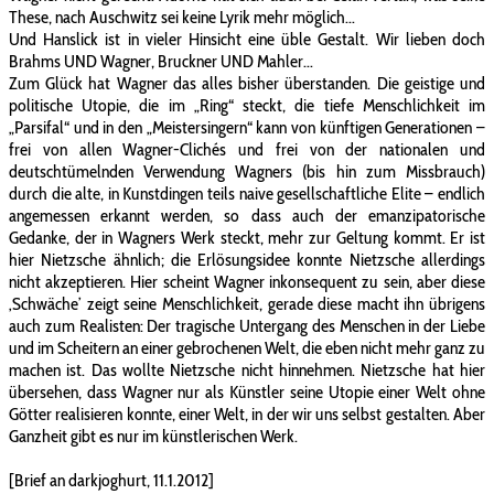
These, nach Auschwitz sei keine Lyrik mehr möglich...
Und Hanslick ist in vieler Hinsicht eine üble Gestalt. Wir lieben doch
Brahms UND Wagner, Bruckner UND Mahler...
Zum Glück hat Wagner das alles bisher überstanden. Die geistige und
politische Utopie, die im „Ring“ steckt, die tiefe Menschlichkeit im
„Parsifal“ und in den „Meistersingern“ kann von künftigen Generationen –
frei von allen Wagner-Clichés und frei von der nationalen und
deutschtümelnden Verwendung Wagners (bis hin zum Missbrauch)
durch die alte, in Kunstdingen teils naive gesellschaftliche Elite – endlich
angemessen erkannt werden, so dass auch der emanzipatorische
Gedanke, der in Wagners Werk steckt, mehr zur Geltung kommt. Er ist
hier Nietzsche ähnlich; die Erlösungsidee konnte Nietzsche allerdings
nicht akzeptieren. Hier scheint Wagner inkonsequent zu sein, aber diese
‚Schwäche’ zeigt seine Menschlichkeit, gerade diese macht ihn übrigens
auch zum Realisten: Der tragische Untergang des Menschen in der Liebe
und im Scheitern an einer gebrochenen Welt, die eben nicht mehr ganz zu
machen ist. Das wollte Nietzsche nicht hinnehmen. Nietzsche hat hier
übersehen, dass Wagner nur als Künstler seine Utopie einer Welt ohne
Götter realisieren konnte, einer Welt, in der wir uns selbst gestalten. Aber
Ganzheit gibt es nur im künstlerischen Werk.
[Brief an darkjoghurt, 11.1.2012]