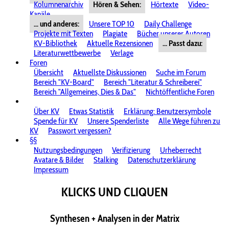
Kolumnenarchiv
Hören & Sehen:
Hörtexte
Video-
Kanäle
... und anderes:
Unsere TOP 10
Daily Challenge
Projekte mit Texten
Plagiate
Bücher unserer Autoren
KV-Bibliothek
Aktuelle Rezensionen
... Passt dazu:
Literaturwettbewerbe
Verlage
Foren
Übersicht
Aktuellste Diskussionen
Suche im Forum
Bereich "KV-Board"
Bereich "Literatur & Schreiberei"
Bereich "Allgemeines, Dies & Das"
Nichtöffentliche Foren
Über KV
Etwas Statistik
Erklärung: Benutzersymbole
Spende für KV
Unsere Spenderliste
Alle Wege führen zu
KV
Passwort vergessen?
§§
Nutzungsbedingungen
Verifizierung
Urheberrecht
Avatare & Bilder
Stalking
Datenschutzerklärung
Impressum
KLICKS UND CLIQUEN
Synthesen + Analysen in der Matrix