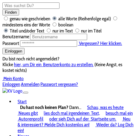
Finden
genau wie geschrieben
alle Worte (Reihenfolge egal)
mindestens eins der Worte
boolean
Titel und/oder Text
nur im Text
nur im Titel
Benutzername
Passwort
Vergessen? Hier klicken.
Einloggen
Du bist noch nicht angemeldet?
Klicke
hier, um Dir ein
Benutzerkonto zu erstellen.
(Keine Angst, es
kostet nichts)
Mein Konto
Einloggen
Anmelden
Passwort vergessen?
Start
Du hast noch keinen Plan?
Dann...
Schau, was es heute
Neues gibt
lies doch mal irgendeinen
Text,
besuch mal ein
Autorenprofil
oder sieh Dich auf der
Startseite um.
Neu
& interessiert? Melde Dich kostenlos an!
Wieder da? Log Dich
ein!