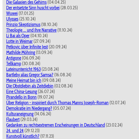
Die Galaxien des Gehirns
(04.04.25)
Der entsetzte Sinn huscht vorbei
(28.03.25)
Wuwei
(17.01.25)
Ulysses
(25.10.24)
Prinzip Skeptizismus
(18.10.24)
Theologie ... und ihre Narrative
(11.10.24)
Li Bai als Oper
(04.10.24)
Lotte in Weimar
(27.09.24)
Petkovic über Infinite Jest
(20.09.24)
Mathilde Möhring
(13.09.24)
Antigone
(06.09.24)
Tellkamp
(30.08.24)
Lateinunterricht 1963
(23.08.24)
Bartleby alias Gregor Samsa?
(16.08.24)
Meine Heimat bin ich
(09.08.24)
Die Obstdiebin als Zeitdiebin
(02.08.24)
Eine China-Lesung
(26.07.24)
Pirandello in Bonn
(19.07.24)
Über Religion - inspiriert durch Thomas Manns Joseph-Roman
(12.07.24)
Demokratie im Niedergang?
(05.07.24)
Kulturaneignung
(14.06.24)
Flaubert
(29.03.24)
Gedanken zu rechtsextremen Erscheinungen in Deutschland
(23.02.24)
24. und 24
(29.12.23)
Kunstvoll künstlich?
(17.11.23)