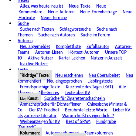
Neues
Alles, was heute
neu ist
Neue
Texte
Neue
Kommentare
Neue
Autoren
Neue
Forenbeiträge
Neue
Hörtexte
Neue
Termine
Suche
Suche nach Texten
Schlagwortsuche
Suche nach
Themen
Suche nach Autoren
Suche im Forum
Autoren
Neu angemeldet
Komplettliste
Zufallsautor
Autoren-
Teams
Autoren-Listen
Hörtext-Autoren
Unsere TOP
10
Aktive Nutzer
Kartei-Leichen
Nutzer in Auszeit
Inaktive Nutzer
Texte
"Richtige" Texte:
Neu erschienen
Neu überarbeitet
Neu
kommentiert
Neu eingesprochen
Lieblingstexte
Fremdsprachige Texte
Kurztexte des Tages (KdT)
Alle
Themen
Alle Genres
Texte über KV
Kunst:
Sprüche für Zigarettenschachteln
klein
Anmachsprüche für Dichter*innen
Chinesische Minister &
Co.
Der KV-Friedhof
Berühmte letzte Worte
Lieber KV
als gar keine Literatur
Warum heißt es eigentlich...?
Werbeanzeigen für KV
Best of SPAM
Fundgrube
"Deutsch"
Kolumnen:
Autorenkolumnen
Teamkolumnen