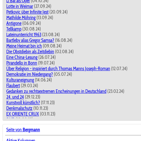
Li Bai als Oper
(04.10.24)
Lotte in Weimar
(27.09.24)
Petkovic über Infinite Jest
(20.09.24)
Mathilde Möhring
(13.09.24)
Antigone
(06.09.24)
Tellkamp
(30.08.24)
Lateinunterricht 1963
(23.08.24)
Bartleby alias Gregor Samsa?
(16.08.24)
Meine Heimat bin ich
(09.08.24)
Die Obstdiebin als Zeitdiebin
(02.08.24)
Eine China-Lesung
(26.07.24)
Pirandello in Bonn
(19.07.24)
Über Religion - inspiriert durch Thomas Manns Joseph-Roman
(12.07.24)
Demokratie im Niedergang?
(05.07.24)
Kulturaneignung
(14.06.24)
Flaubert
(29.03.24)
Gedanken zu rechtsextremen Erscheinungen in Deutschland
(23.02.24)
24. und 24
(29.12.23)
Kunstvoll künstlich?
(17.11.23)
Denkmalschutz
(10.11.23)
EX ORIENTE CRUX
(03.11.23)
SAID
(18.08.23)
Frühe Kunstbegegnungen
(11.08.23)
Seite von
Bergmann
ctd
(12.05.23)
Das Reich der Mitte - die goldene Mitte?
(14.04.23)
Aktive Kolumnen