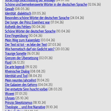
Vorsichtige Beschreibung der Weltlage
(24.07.26)
Schöne und bemerkenswerte Wörter in der deutschen Sprache
(12.06.26)
Gewalt
(08.05.26)
Identität, dialektisch
(01.05.26)
Besonders schöne Wörter der deutschen Sprache
(24.04.26)
Der Junge, der Prinz Eisenherz war
(17.04.26)
Ästhetik des Fehlers
(10.04.26)
Schöne Wörter der deutschen Sprache
(10.04.26)
Eine Fingerübung
(10.04.26)
Mein Weg zum Kaiserplatz
(03.04.26)
Der Text ist tot - es lebe der Text
(27.03.26)
Wie hermetisch darf ein Gedicht sein?
(20.03.26)
Traurige Sonette
(16.01.26)
Grenzen der Übersetzung
(02.01.26)
Fluid
(26.12.25)
De arte legendi
(19.12.25)
Rheinischer Dialog
(08.08.25)
Identität und Tod
(18.04.25)
Mein neuntes Jahrzehnt
(11.04.25)
Die Galaxien des Gehirns
(04.04.25)
Der entsetzte Sinn huscht vorbei
(28.03.25)
Wuwei
(17.01.25)
Ulysses
(25.10.24)
Prinzip Skeptizismus
(18.10.24)
Theologie ... und ihre Narrative
(11.10.24)