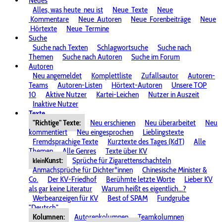
Neues
Alles, was heute
neu ist
Neue
Texte
Neue
Kommentare
Neue
Autoren
Neue
Forenbeiträge
Neue
Hörtexte
Neue
Termine
Suche
Suche nach Texten
Schlagwortsuche
Suche nach
Themen
Suche nach Autoren
Suche im Forum
Autoren
Neu angemeldet
Komplettliste
Zufallsautor
Autoren-
Teams
Autoren-Listen
Hörtext-Autoren
Unsere TOP
10
Aktive Nutzer
Kartei-Leichen
Nutzer in Auszeit
Inaktive Nutzer
Texte
"Richtige" Texte:
Neu erschienen
Neu überarbeitet
Neu
kommentiert
Neu eingesprochen
Lieblingstexte
Fremdsprachige Texte
Kurztexte des Tages (KdT)
Alle
Themen
Alle Genres
Texte über KV
Kunst:
Sprüche für Zigarettenschachteln
klein
Anmachsprüche für Dichter*innen
Chinesische Minister &
Co.
Der KV-Friedhof
Berühmte letzte Worte
Lieber KV
als gar keine Literatur
Warum heißt es eigentlich...?
Werbeanzeigen für KV
Best of SPAM
Fundgrube
"Deutsch"
Kolumnen:
Autorenkolumnen
Teamkolumnen