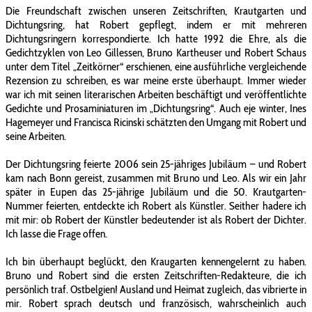
Die Freundschaft zwischen unseren Zeitschriften, Krautgarten und
Dichtungsring, hat Robert gepflegt, indem er mit mehreren
Dichtungsringern korrespondierte. Ich hatte 1992 die Ehre, als die
Gedichtzyklen von Leo Gillessen, Bruno Kartheuser und Robert Schaus
unter dem Titel „Zeitkörner“ erschienen, eine ausführliche vergleichende
Rezension zu schreiben, es war meine erste überhaupt. Immer wieder
war ich mit seinen literarischen Arbeiten beschäftigt und veröffentlichte
Gedichte und Prosaminiaturen im „Dichtungsring“. Auch eje winter, Ines
Hagemeyer und Francisca Ricinski schätzten den Umgang mit Robert und
seine Arbeiten.
Der Dichtungsring feierte 2006 sein 25-jähriges Jubiläum – und Robert
kam nach Bonn gereist, zusammen mit Bruno und Leo. Als wir ein Jahr
später in Eupen das 25-jährige Jubiläum und die 50. Krautgarten-
Nummer feierten, entdeckte ich Robert als Künstler. Seither hadere ich
mit mir: ob Robert der Künstler bedeutender ist als Robert der Dichter.
Ich lasse die Frage offen.
Ich bin überhaupt beglückt, den Kraugarten kennengelernt zu haben.
Bruno und Robert sind die ersten Zeitschriften-Redakteure, die ich
persönlich traf. Ostbelgien! Ausland und Heimat zugleich, das vibrierte in
mir. Robert sprach deutsch und französisch, wahrscheinlich auch