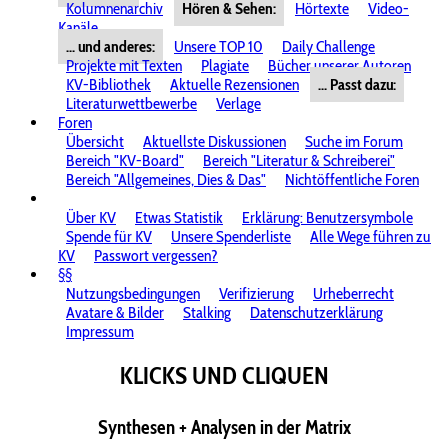
Kolumnenarchiv
Hören & Sehen:
Hörtexte
Video-
Kanäle
... und anderes:
Unsere TOP 10
Daily Challenge
Projekte mit Texten
Plagiate
Bücher unserer Autoren
KV-Bibliothek
Aktuelle Rezensionen
... Passt dazu:
Literaturwettbewerbe
Verlage
Foren
Übersicht
Aktuellste Diskussionen
Suche im Forum
Bereich "KV-Board"
Bereich "Literatur & Schreiberei"
Bereich "Allgemeines, Dies & Das"
Nichtöffentliche Foren
Über KV
Etwas Statistik
Erklärung: Benutzersymbole
Spende für KV
Unsere Spenderliste
Alle Wege führen zu
KV
Passwort vergessen?
§§
Nutzungsbedingungen
Verifizierung
Urheberrecht
Avatare & Bilder
Stalking
Datenschutzerklärung
Impressum
KLICKS UND CLIQUEN
Synthesen + Analysen in der Matrix