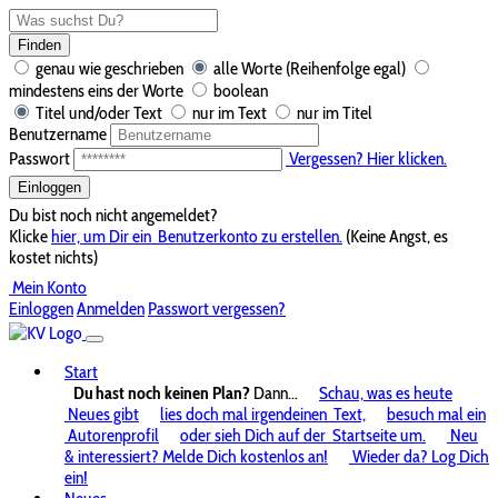
Finden
genau wie geschrieben
alle Worte (Reihenfolge egal)
mindestens eins der Worte
boolean
Titel und/oder Text
nur im Text
nur im Titel
Benutzername
Passwort
Vergessen? Hier klicken.
Einloggen
Du bist noch nicht angemeldet?
Klicke
hier, um Dir ein
Benutzerkonto zu erstellen.
(Keine Angst, es
kostet nichts)
Mein Konto
Einloggen
Anmelden
Passwort vergessen?
Start
Du hast noch keinen Plan?
Dann...
Schau, was es heute
Neues gibt
lies doch mal irgendeinen
Text,
besuch mal ein
Autorenprofil
oder sieh Dich auf der
Startseite um.
Neu
& interessiert? Melde Dich kostenlos an!
Wieder da? Log Dich
ein!