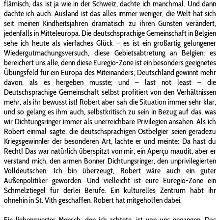
flämisch, das ist ja wie in der Schweiz, dachte ich manchmal. Und dann
dachte ich auch: Ausland ist das alles immer weniger, die Welt hat sich
seit meinen Kindheitsjahren dramatisch zu ihren Gunsten verändert,
jedenfalls in Mitteleuropa. Die deutschsprachige Gemeinschaft in Belgien
sehe ich heute als vierfaches Glück – es ist ein großartig gelungener
Wiedergutmachungsversuch, diese Gebietsabtretung an Belgien; es
bereichert uns alle, denn diese Euregio-Zone ist ein besonders geeignetes
Übungsfeld für ein Europa des Miteinanders; Deutschland gewinnt mehr
davon, als es hergeben musste; und – last not least – die
Deutschsprachige Gemeinschaft selbst profitiert von den Verhältnissen
mehr, als ihr bewusst ist! Robert aber sah die Situation immer sehr klar,
und so gelang es ihm auch, selbstkritisch zu sein in Bezug auf das, was
wir Dichtungsringer immer als unerreichbare Privilegien ansahen. Als ich
Robert einmal sagte, die deutschsprachigen Ostbelgier seien geradezu
Kriegsgewinnler der besonderen Art, lachte er und meinte: Da hast du
Recht! Das war natürlich überspitzt von mir, ein Aperçu maudit, aber er
verstand mich, den armen Bonner Dichtungsringer, den unprivilegierten
Volldeutschen. Ich bin überzeugt, Robert wäre auch ein guter
Außenpolitiker geworden. Und vielleicht ist eure Euregio-Zone ein
Schmelztiegel für derlei Berufe. Ein kulturelles Zentrum habt ihr
ohnehin in St. Vith geschaffen. Robert hat mitgeholfen dabei.
Ein liebenswerter Mensch, den ich achtete, ist von uns gegangen. Das