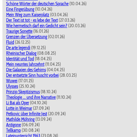
Schöne Wörter der deutschen Sprache
(10.04.26)
Eine Fingerübung
(10.04.26)
Mein Weg zum Kaiserplatz
(03.04.26)
Der Text ist tot - es lebe der Text
(27.03.26)
Wie hermetisch darf ein Gedicht sein?
(20.03.26)
Traurige Sonette
(16.01.26)
Grenzen der Übersetzung
(02.01.26)
Fluid
(26.12.25)
De arte legendi
(19.12.25)
Rheinischer Dialog
(08.08.25)
Identität und Tod
(18.04.25)
Mein neuntes Jahrzehnt
(11.04.25)
Die Galaxien des Gehirns
(04.04.25)
Der entsetzte Sinn huscht vorbei
(28.03.25)
Wuwei
(17.01.25)
Ulysses
(25.10.24)
Prinzip Skeptizismus
(18.10.24)
Theologie ... und ihre Narrative
(11.10.24)
Li Bai als Oper
(04.10.24)
Lotte in Weimar
(27.09.24)
Petkovic über Infinite Jest
(20.09.24)
Mathilde Möhring
(13.09.24)
Antigone
(06.09.24)
Tellkamp
(30.08.24)
Lateinunterricht 1963
(23.08.24)