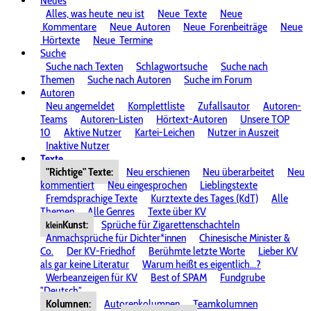
Neues
Alles, was heute
neu ist
Neue
Texte
Neue
Kommentare
Neue
Autoren
Neue
Forenbeiträge
Neue
Hörtexte
Neue
Termine
Suche
Suche nach Texten
Schlagwortsuche
Suche nach
Themen
Suche nach Autoren
Suche im Forum
Autoren
Neu angemeldet
Komplettliste
Zufallsautor
Autoren-
Teams
Autoren-Listen
Hörtext-Autoren
Unsere TOP
10
Aktive Nutzer
Kartei-Leichen
Nutzer in Auszeit
Inaktive Nutzer
Texte
"Richtige" Texte:
Neu erschienen
Neu überarbeitet
Neu
kommentiert
Neu eingesprochen
Lieblingstexte
Fremdsprachige Texte
Kurztexte des Tages (KdT)
Alle
Themen
Alle Genres
Texte über KV
Kunst:
Sprüche für Zigarettenschachteln
klein
Anmachsprüche für Dichter*innen
Chinesische Minister &
Co.
Der KV-Friedhof
Berühmte letzte Worte
Lieber KV
als gar keine Literatur
Warum heißt es eigentlich...?
Werbeanzeigen für KV
Best of SPAM
Fundgrube
"Deutsch"
Kolumnen:
Autorenkolumnen
Teamkolumnen