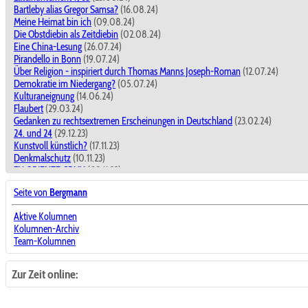
Bartleby alias Gregor Samsa?
(16.08.24)
Meine Heimat bin ich
(09.08.24)
Die Obstdiebin als Zeitdiebin
(02.08.24)
Eine China-Lesung
(26.07.24)
Pirandello in Bonn
(19.07.24)
Über Religion - inspiriert durch Thomas Manns Joseph-Roman
(12.07.24)
Demokratie im Niedergang?
(05.07.24)
Kulturaneignung
(14.06.24)
Flaubert
(29.03.24)
Gedanken zu rechtsextremen Erscheinungen in Deutschland
(23.02.24)
24. und 24
(29.12.23)
Kunstvoll künstlich?
(17.11.23)
Denkmalschutz
(10.11.23)
EX ORIENTE CRUX
(03.11.23)
SAID
(18.08.23)
Seite von
Bergmann
Frühe Kunstbegegnungen
(11.08.23)
ctd
(12.05.23)
Aktive Kolumnen
Das Reich der Mitte - die goldene Mitte?
(14.04.23)
Kolumnen-Archiv
Wondratscheks Selbstliebe
(31.03.23)
Team-Kolumnen
Die Moral in Zeiten des Moralismus
(10.03.23)
Literatur in Studium und Unterricht
(18.11.22)
Fluid
(11.11.22)
Zur Zeit online:
Gottesbilder
(04.11.22)
Zeitenwende
(28.10.22)
Zu Raoul Schrotts Pamphlet wider die modische Dichtung
(14.10.22)