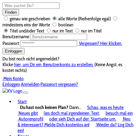
Finden
genau wie geschrieben
alle Worte (Reihenfolge egal)
mindestens eins der Worte
boolean
Titel und/oder Text
nur im Text
nur im Titel
Benutzername
Passwort
Vergessen? Hier klicken.
Einloggen
Du bist noch nicht angemeldet?
Klicke
hier, um Dir ein
Benutzerkonto zu erstellen.
(Keine Angst, es
kostet nichts)
Mein Konto
Einloggen
Anmelden
Passwort vergessen?
Start
Du hast noch keinen Plan?
Dann...
Schau, was es heute
Neues gibt
lies doch mal irgendeinen
Text,
besuch mal ein
Autorenprofil
oder sieh Dich auf der
Startseite um.
Neu
& interessiert? Melde Dich kostenlos an!
Wieder da? Log Dich
ein!