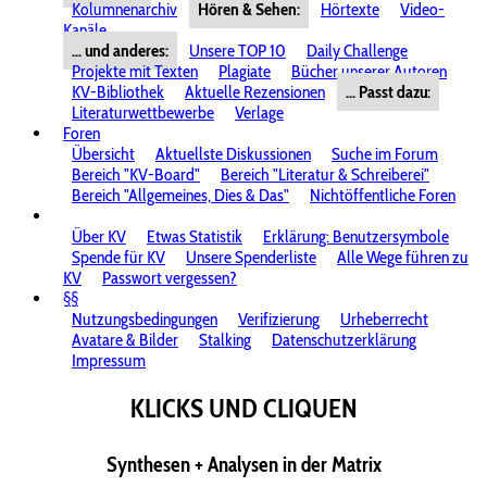
Kolumnenarchiv
Hören & Sehen:
Hörtexte
Video-
Kanäle
... und anderes:
Unsere TOP 10
Daily Challenge
Projekte mit Texten
Plagiate
Bücher unserer Autoren
KV-Bibliothek
Aktuelle Rezensionen
... Passt dazu:
Literaturwettbewerbe
Verlage
Foren
Übersicht
Aktuellste Diskussionen
Suche im Forum
Bereich "KV-Board"
Bereich "Literatur & Schreiberei"
Bereich "Allgemeines, Dies & Das"
Nichtöffentliche Foren
Über KV
Etwas Statistik
Erklärung: Benutzersymbole
Spende für KV
Unsere Spenderliste
Alle Wege führen zu
KV
Passwort vergessen?
§§
Nutzungsbedingungen
Verifizierung
Urheberrecht
Avatare & Bilder
Stalking
Datenschutzerklärung
Impressum
KLICKS UND CLIQUEN
Synthesen + Analysen in der Matrix