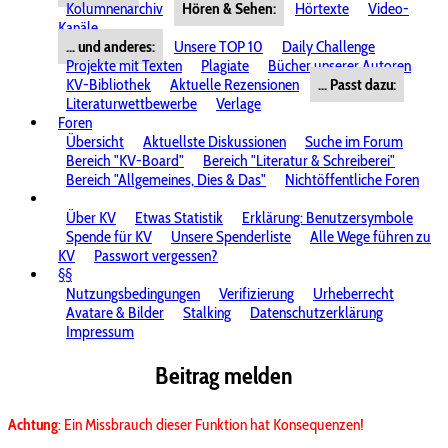
Kolumnenarchiv
Hören & Sehen:
Hörtexte
Video-
Kanäle
... und anderes:
Unsere TOP 10
Daily Challenge
Projekte mit Texten
Plagiate
Bücher unserer Autoren
KV-Bibliothek
Aktuelle Rezensionen
... Passt dazu:
Literaturwettbewerbe
Verlage
Foren
Übersicht
Aktuellste Diskussionen
Suche im Forum
Bereich "KV-Board"
Bereich "Literatur & Schreiberei"
Bereich "Allgemeines, Dies & Das"
Nichtöffentliche Foren
Über KV
Etwas Statistik
Erklärung: Benutzersymbole
Spende für KV
Unsere Spenderliste
Alle Wege führen zu
KV
Passwort vergessen?
§§
Nutzungsbedingungen
Verifizierung
Urheberrecht
Avatare & Bilder
Stalking
Datenschutzerklärung
Impressum
Beitrag melden
Achtung
: Ein Missbrauch dieser Funktion hat Konsequenzen!