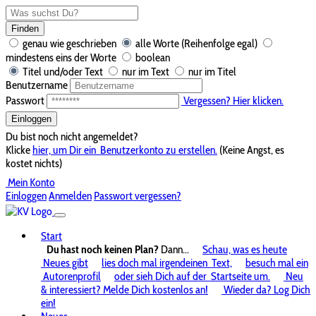
Finden
genau wie geschrieben
alle Worte (Reihenfolge egal)
mindestens eins der Worte
boolean
Titel und/oder Text
nur im Text
nur im Titel
Benutzername
Passwort
Vergessen? Hier klicken.
Einloggen
Du bist noch nicht angemeldet?
Klicke
hier, um Dir ein
Benutzerkonto zu erstellen.
(Keine Angst, es
kostet nichts)
Mein Konto
Einloggen
Anmelden
Passwort vergessen?
Start
Du hast noch keinen Plan?
Dann...
Schau, was es heute
Neues gibt
lies doch mal irgendeinen
Text,
besuch mal ein
Autorenprofil
oder sieh Dich auf der
Startseite um.
Neu
& interessiert? Melde Dich kostenlos an!
Wieder da? Log Dich
ein!