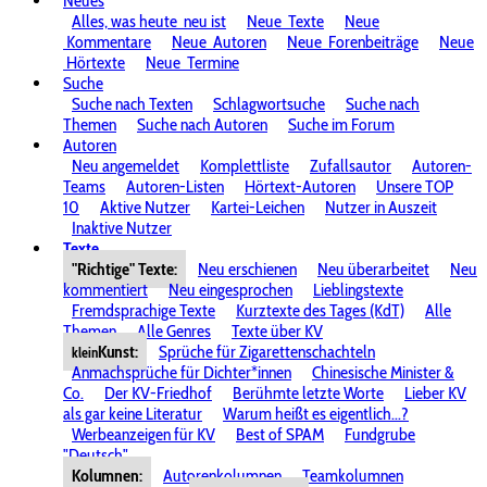
Neues
Alles, was heute
neu ist
Neue
Texte
Neue
Kommentare
Neue
Autoren
Neue
Forenbeiträge
Neue
Hörtexte
Neue
Termine
Suche
Suche nach Texten
Schlagwortsuche
Suche nach
Themen
Suche nach Autoren
Suche im Forum
Autoren
Neu angemeldet
Komplettliste
Zufallsautor
Autoren-
Teams
Autoren-Listen
Hörtext-Autoren
Unsere TOP
10
Aktive Nutzer
Kartei-Leichen
Nutzer in Auszeit
Inaktive Nutzer
Texte
"Richtige" Texte:
Neu erschienen
Neu überarbeitet
Neu
kommentiert
Neu eingesprochen
Lieblingstexte
Fremdsprachige Texte
Kurztexte des Tages (KdT)
Alle
Themen
Alle Genres
Texte über KV
Kunst:
Sprüche für Zigarettenschachteln
klein
Anmachsprüche für Dichter*innen
Chinesische Minister &
Co.
Der KV-Friedhof
Berühmte letzte Worte
Lieber KV
als gar keine Literatur
Warum heißt es eigentlich...?
Werbeanzeigen für KV
Best of SPAM
Fundgrube
"Deutsch"
Kolumnen:
Autorenkolumnen
Teamkolumnen