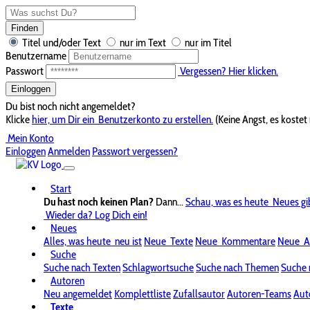
Finden
Titel und/oder Text
nur im Text
nur im Titel
Benutzername
Passwort
Vergessen? Hier klicken.
Einloggen
Du bist noch nicht angemeldet?
Klicke
hier, um Dir ein
Benutzerkonto zu erstellen.
(Keine Angst, es kostet 
Mein Konto
Einloggen
Anmelden
Passwort vergessen?
Start
Du hast noch keinen Plan?
Dann...
Schau, was es heute
Neues gi
Wieder da? Log Dich ein!
Neues
Alles, was heute
neu ist
Neue
Texte
Neue
Kommentare
Neue
A
Suche
Suche nach Texten
Schlagwortsuche
Suche nach Themen
Suche 
Autoren
Neu angemeldet
Komplettliste
Zufallsautor
Autoren-Teams
Aut
Texte