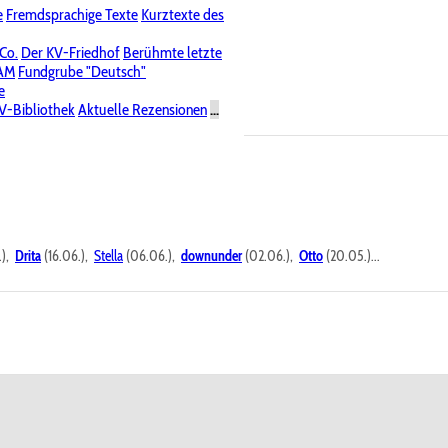
e
Fremdsprachige Texte
Kurztexte des
Nichtöffentliche Foren
 Co.
Der KV-Friedhof
Berühmte letzte
PAM
Fundgrube "Deutsch"
e
V-Bibliothek
Aktuelle Rezensionen
...
.),
Drita
(16.06.),
Stella
(06.06.),
downunder
(02.06.),
Otto
(20.05.)...