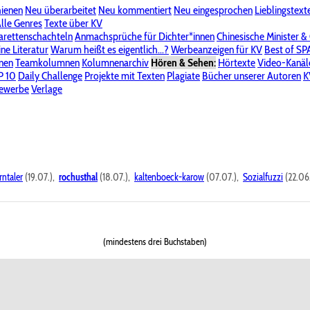
hienen
Neu überarbeitet
Neu kommentiert
Neu eingesprochen
Lieblingstext
-Board"
lle Genres
Bereich "Literatur & Schreiberei"
Texte über KV
Bereich "Allgemeines, Dies & Das"
arettenschachteln
Anmachsprüche für Dichter*innen
Chinesische Minister &
ine Literatur
 KV
Unsere Spenderliste
Warum heißt es eigentlich...?
Alle Wege führen zu KV
Werbeanzeigen für KV
Passwort vergessen?
Best of S
nen
Teamkolumnen
Kolumnenarchiv
Hören & Sehen:
Hörtexte
Video-Kanäl
er
P 10
Stalking
Daily Challenge
Datenschutzerklärung
Projekte mit Texten
Impressum
Plagiate
Bücher unserer Autoren
K
bewerbe
Verlage
rntaler
(19.07.),
rochusthal
(18.07.),
kaltenboeck-karow
(07.07.),
Sozialfuzzi
(22.06
(mindestens drei Buchstaben)