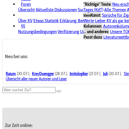
Foren
"Richtige" Texte:
Neu ersc
Übersicht
Aktuellste Diskussionen
Suche im Forum
Tages (KdT)
Alle Themen
Bereich "KV
A
Kunst:
Sprüche für Zig
klein
Über KV
Etwas Statistik
Erklärung: Benutzersymbole
Worte
Lieber KV als gar ke
Spende für
§§
Kolumnen:
Autorenkolum
Nutzungsbedingungen
Verifizierung
Urheberrecht
... und anderes:
Avatare & Bild
Unsere TO
Passt dazu:
Literaturwett
Neu bei uns:
Raium
(30.07.),
KreyDuengger
(28.07.),
Imitologiker
(27.07.),
Juli
(20.07.),
Ste
Übersicht aller neuen Autoren und Leser
Zur Zeit online: