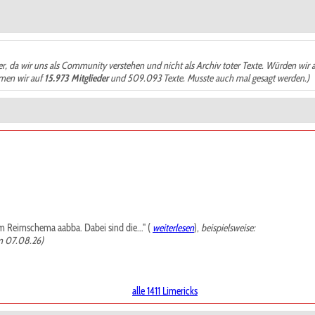
der, da wir uns als Community verstehen und nicht als Archiv toter Texte. Würden wir 
ämen wir auf
15.973 Mitglieder
und 509.093 Texte. Musste auch mal gesagt werden.)
m Reimschema aabba. Dabei sind die..." (
weiterlesen
),
beispielsweise:
m 07.08.26)
alle 1411 Limericks