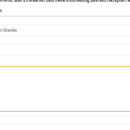
 ernst, aber ich erwarten, dass meine Entscheidung dann auch akzeptiert w
t.
n Skandia