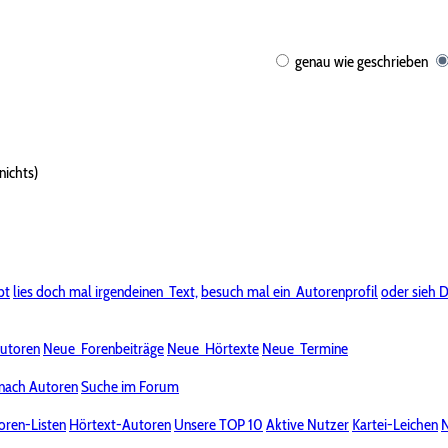
genau wie geschrieben
nichts)
bt
lies doch mal irgendeinen
Text,
besuch mal ein
Autorenprofil
oder sieh D
utoren
Neue
Forenbeiträge
Neue
Hörtexte
Neue
Termine
nach Autoren
Suche im Forum
oren-Listen
Hörtext-Autoren
Unsere TOP 10
Aktive Nutzer
Kartei-Leichen
N