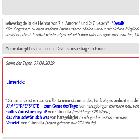
keinverlag.de ist die Heimat von 714
Autoren* und 247
Lesern*.
(*Details)
(*Im Gegensatz zu allen anderen Literaturforen zählen wir nur die aktiven Mitglie
abziehen, die sich selbst wieder abgemeldet haben oder rausgeworfen wurden, k
Momentan gibt es keine neuen Diskussionsbeiträge im Forum.
Genre des Tages, 07.08.2026:
Limerick
:
"Der Limerick ist ein aus Großbritannien stammendes, fünfzeiliges Gedicht mit de
A*M*O*R*E*S*K*E -- zum Genre des Tages
von harzgebirgler
(ziemlich neu, vo
Gottes Zoo ist riesengroß
von Citronella
(recht lang: 628 Worte)
das virus schwört sich was
von harzgebirgler
(noch gar keine Kommentare)
Versetzt!
von Citronella
(selten gelesen: nur 27 Aufrufe)