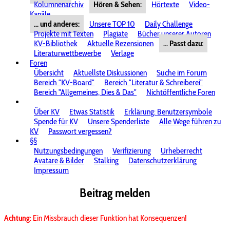
Kolumnenarchiv
Hören & Sehen:
Hörtexte
Video-
Kanäle
... und anderes:
Unsere TOP 10
Daily Challenge
Projekte mit Texten
Plagiate
Bücher unserer Autoren
KV-Bibliothek
Aktuelle Rezensionen
... Passt dazu:
Literaturwettbewerbe
Verlage
Foren
Übersicht
Aktuellste Diskussionen
Suche im Forum
Bereich "KV-Board"
Bereich "Literatur & Schreiberei"
Bereich "Allgemeines, Dies & Das"
Nichtöffentliche Foren
Über KV
Etwas Statistik
Erklärung: Benutzersymbole
Spende für KV
Unsere Spenderliste
Alle Wege führen zu
KV
Passwort vergessen?
§§
Nutzungsbedingungen
Verifizierung
Urheberrecht
Avatare & Bilder
Stalking
Datenschutzerklärung
Impressum
Beitrag melden
Achtung
: Ein Missbrauch dieser Funktion hat Konsequenzen!