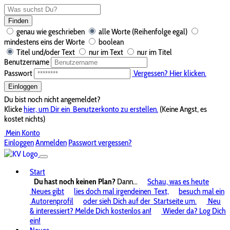
Finden
genau wie geschrieben
alle Worte (Reihenfolge egal)
mindestens eins der Worte
boolean
Titel und/oder Text
nur im Text
nur im Titel
Benutzername
Passwort
Vergessen? Hier klicken.
Einloggen
Du bist noch nicht angemeldet?
Klicke
hier, um Dir ein
Benutzerkonto zu erstellen.
(Keine Angst, es
kostet nichts)
Mein Konto
Einloggen
Anmelden
Passwort vergessen?
Start
Du hast noch keinen Plan?
Dann...
Schau, was es heute
Neues gibt
lies doch mal irgendeinen
Text,
besuch mal ein
Autorenprofil
oder sieh Dich auf der
Startseite um.
Neu
& interessiert? Melde Dich kostenlos an!
Wieder da? Log Dich
ein!