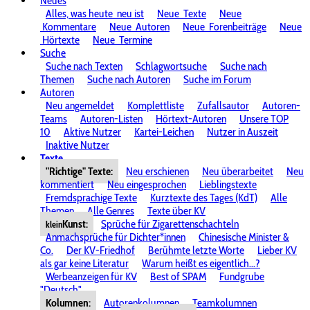
Neues
Alles, was heute
neu ist
Neue
Texte
Neue
Kommentare
Neue
Autoren
Neue
Forenbeiträge
Neue
Hörtexte
Neue
Termine
Suche
Suche nach Texten
Schlagwortsuche
Suche nach
Themen
Suche nach Autoren
Suche im Forum
Autoren
Neu angemeldet
Komplettliste
Zufallsautor
Autoren-
Teams
Autoren-Listen
Hörtext-Autoren
Unsere TOP
10
Aktive Nutzer
Kartei-Leichen
Nutzer in Auszeit
Inaktive Nutzer
Texte
"Richtige" Texte:
Neu erschienen
Neu überarbeitet
Neu
kommentiert
Neu eingesprochen
Lieblingstexte
Fremdsprachige Texte
Kurztexte des Tages (KdT)
Alle
Themen
Alle Genres
Texte über KV
Kunst:
Sprüche für Zigarettenschachteln
klein
Anmachsprüche für Dichter*innen
Chinesische Minister &
Co.
Der KV-Friedhof
Berühmte letzte Worte
Lieber KV
als gar keine Literatur
Warum heißt es eigentlich...?
Werbeanzeigen für KV
Best of SPAM
Fundgrube
"Deutsch"
Kolumnen:
Autorenkolumnen
Teamkolumnen