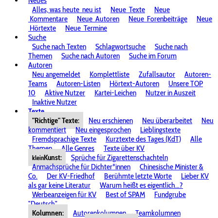
Neues
Alles, was heute
neu ist
Neue
Texte
Neue
Kommentare
Neue
Autoren
Neue
Forenbeiträge
Neue
Hörtexte
Neue
Termine
Suche
Suche nach Texten
Schlagwortsuche
Suche nach
Themen
Suche nach Autoren
Suche im Forum
Autoren
Neu angemeldet
Komplettliste
Zufallsautor
Autoren-
Teams
Autoren-Listen
Hörtext-Autoren
Unsere TOP
10
Aktive Nutzer
Kartei-Leichen
Nutzer in Auszeit
Inaktive Nutzer
Texte
"Richtige" Texte:
Neu erschienen
Neu überarbeitet
Neu
kommentiert
Neu eingesprochen
Lieblingstexte
Fremdsprachige Texte
Kurztexte des Tages (KdT)
Alle
Themen
Alle Genres
Texte über KV
Kunst:
Sprüche für Zigarettenschachteln
klein
Anmachsprüche für Dichter*innen
Chinesische Minister &
Co.
Der KV-Friedhof
Berühmte letzte Worte
Lieber KV
als gar keine Literatur
Warum heißt es eigentlich...?
Werbeanzeigen für KV
Best of SPAM
Fundgrube
"Deutsch"
Kolumnen:
Autorenkolumnen
Teamkolumnen