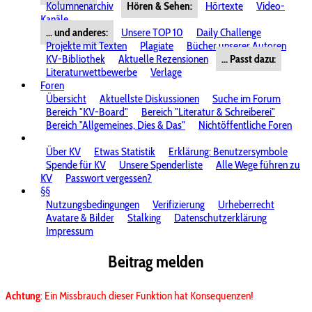
Kolumnenarchiv
Hören & Sehen:
Hörtexte
Video-
Kanäle
... und anderes:
Unsere TOP 10
Daily Challenge
Projekte mit Texten
Plagiate
Bücher unserer Autoren
KV-Bibliothek
Aktuelle Rezensionen
... Passt dazu:
Literaturwettbewerbe
Verlage
Foren
Übersicht
Aktuellste Diskussionen
Suche im Forum
Bereich "KV-Board"
Bereich "Literatur & Schreiberei"
Bereich "Allgemeines, Dies & Das"
Nichtöffentliche Foren
Über KV
Etwas Statistik
Erklärung: Benutzersymbole
Spende für KV
Unsere Spenderliste
Alle Wege führen zu
KV
Passwort vergessen?
§§
Nutzungsbedingungen
Verifizierung
Urheberrecht
Avatare & Bilder
Stalking
Datenschutzerklärung
Impressum
Beitrag melden
Achtung
: Ein Missbrauch dieser Funktion hat Konsequenzen!