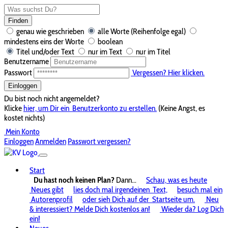
Finden
genau wie geschrieben
alle Worte (Reihenfolge egal)
mindestens eins der Worte
boolean
Titel und/oder Text
nur im Text
nur im Titel
Benutzername
Passwort
Vergessen? Hier klicken.
Einloggen
Du bist noch nicht angemeldet?
Klicke
hier, um Dir ein
Benutzerkonto zu erstellen.
(Keine Angst, es
kostet nichts)
Mein Konto
Einloggen
Anmelden
Passwort vergessen?
Start
Du hast noch keinen Plan?
Dann...
Schau, was es heute
Neues gibt
lies doch mal irgendeinen
Text,
besuch mal ein
Autorenprofil
oder sieh Dich auf der
Startseite um.
Neu
& interessiert? Melde Dich kostenlos an!
Wieder da? Log Dich
ein!