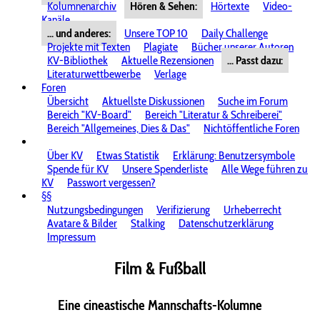
Kolumnenarchiv
Hören & Sehen:
Hörtexte
Video-
Kanäle
... und anderes:
Unsere TOP 10
Daily Challenge
Projekte mit Texten
Plagiate
Bücher unserer Autoren
KV-Bibliothek
Aktuelle Rezensionen
... Passt dazu:
Literaturwettbewerbe
Verlage
Foren
Übersicht
Aktuellste Diskussionen
Suche im Forum
Bereich "KV-Board"
Bereich "Literatur & Schreiberei"
Bereich "Allgemeines, Dies & Das"
Nichtöffentliche Foren
Über KV
Etwas Statistik
Erklärung: Benutzersymbole
Spende für KV
Unsere Spenderliste
Alle Wege führen zu
KV
Passwort vergessen?
§§
Nutzungsbedingungen
Verifizierung
Urheberrecht
Avatare & Bilder
Stalking
Datenschutzerklärung
Impressum
Film & Fußball
Eine cineastische Mannschafts-Kolumne