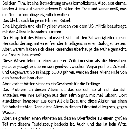
Bei dem Film, ist eine Betrachtung etwas komplizierter. Also, erst einmal
landen Aliens auf verschiedenen Punkten der Erde und keiner weiß, was
die Neuankömmlinge eigentlich wollen.
Das bleibt auch lange im Film ein Rätsel.
Eine Linguistin und ein Physiker werden von dem US-Militär beauftragt,
mit den Aliens in Kontakt zu treten.
Der Hauptteil des Filmes fokussiert sich auf den Schwierigkeiten dieser
Herausforderung, mit einer fremden Intelligenz in einen Dialog zu treten.
Aber, warum haben sich diese Reisenden überhaupt die Mühe gemacht,
die Erde zu besuchen?
Diese Wesen leben in einer anderen Zeitdimension als die Menschen,
genauer gesagt existieren sie irgendwo zwischen Vergangenheit, Zukunft
und Gegenwart. So in knapp 3000 Jahren, werden diese Aliens Hilfe von
den Menschen brauchen.
Aber vorher hätten sie noch ein Geschenk für die Erdlinge.
Das Problem an diesen Aliens ist, das sie sich so ähnlich dämlich
anstellen, wie ihre Kollegen aus dem Film Signs, mit Mel Gibson. Dort
attackieren Invasoren aus dem All die Erde, und diese Aktion hat einen
Schönheitsfehler. Denn diese Aliens in diesem Film sind allergisch, gegen
Wasser.
Aber, sie greifen einen Planeten an, dessen Oberfläche zu einem großen
Teil mit diesem Teufelszeug bedeckt ist. Auch und das ist kein Witz,