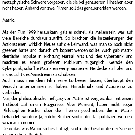
metaphysische Schwere vorgeben, die sie bei genauerem Hinsehen aber
nicht haben. Anhand von zwei Filmen soll das genauer erklärt werden.
Matrix.
Als der Film 1999 herauskam, galt er schnell als Meilenstein, was auf
viele Bereiche durchaus zutrifft. So brachten die Inszenierungen der
Actionszenen, wirklich Neues auf die Leinwand, was man so noch nicht
gesehen hatte und danach oft kopiert werden sollte. Auch gab Matrix
deutliche Impulse in Richtung Martial Arts und des Cyberpunk und
machten es einem größeren Publikum zugänglich. Gerade den
Cyberpunk, schaffte Matrix ein wenig aus seiner Nerdecke zu holen und
in das Licht des Mainstream zu schubsen.
Auch muss man dem Film seine Lorbeeren lassen, überhaupt den
Versuch unternommen zu haben, Hirnschmalz und Actionkino zu
verbinden.
Nur, der philosophische Tiefgang von Matrix ist vergleichbar mit einem
Tretboot auf einem Baggersee. Aber Moment, haben nicht sogar
Philosophen Bücher über die Themen geschrieben, die in Matrix
behandelt werden? Ja, solche Bücher sind in der Tat publiziert worden,
wozu auch immer.
Denn, das was Matrix so beschäftigt, sind in der Geschichte der Science
Fiction schon alte Hüte.