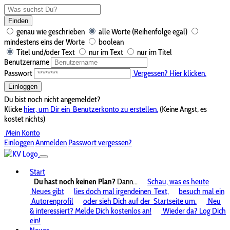
Finden
genau wie geschrieben
alle Worte (Reihenfolge egal)
mindestens eins der Worte
boolean
Titel und/oder Text
nur im Text
nur im Titel
Benutzername
Passwort
Vergessen? Hier klicken.
Einloggen
Du bist noch nicht angemeldet?
Klicke
hier, um Dir ein
Benutzerkonto zu erstellen.
(Keine Angst, es
kostet nichts)
Mein Konto
Einloggen
Anmelden
Passwort vergessen?
Start
Du hast noch keinen Plan?
Dann...
Schau, was es heute
Neues gibt
lies doch mal irgendeinen
Text,
besuch mal ein
Autorenprofil
oder sieh Dich auf der
Startseite um.
Neu
& interessiert? Melde Dich kostenlos an!
Wieder da? Log Dich
ein!