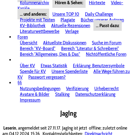
Kolumnenarchiv
Hören & Sehen:
Hörtexte
Video-
Kanäle
... und anderes:
Unsere TOP 10
Daily Challenge
Projekte mit Texten
Plagiate
Bücher unserer Autoren
KV-Bibliothek
Aktuelle Rezensionen
... Passt dazu:
Literaturwettbewerbe
Verlage
Foren
Übersicht
Aktuellste Diskussionen
Suche im Forum
Bereich "KV-Board"
Bereich "Literatur & Schreiberei"
Bereich "Allgemeines, Dies & Das"
Nichtöffentliche Foren
Über KV
Etwas Statistik
Erklärung: Benutzersymbole
Spende für KV
Unsere Spenderliste
Alle Wege führen zu
KV
Passwort vergessen?
§§
Nutzungsbedingungen
Verifizierung
Urheberrecht
Avatare & Bilder
Stalking
Datenschutzerklärung
Impressum
JagIng
Leserin
, angemeldet seit 27.11.17. JagIng ist jetzt
offline; zuletzt online
am 04.12.2024, 15:26.
Kontaktmöglichkeiten:
Direktnachricht