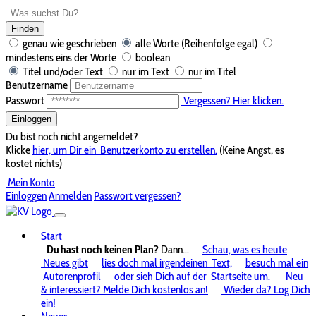
Finden
genau wie geschrieben
alle Worte (Reihenfolge egal)
mindestens eins der Worte
boolean
Titel und/oder Text
nur im Text
nur im Titel
Benutzername
Passwort
Vergessen? Hier klicken.
Einloggen
Du bist noch nicht angemeldet?
Klicke
hier, um Dir ein
Benutzerkonto zu erstellen.
(Keine Angst, es
kostet nichts)
Mein Konto
Einloggen
Anmelden
Passwort vergessen?
Start
Du hast noch keinen Plan?
Dann...
Schau, was es heute
Neues gibt
lies doch mal irgendeinen
Text,
besuch mal ein
Autorenprofil
oder sieh Dich auf der
Startseite um.
Neu
& interessiert? Melde Dich kostenlos an!
Wieder da? Log Dich
ein!