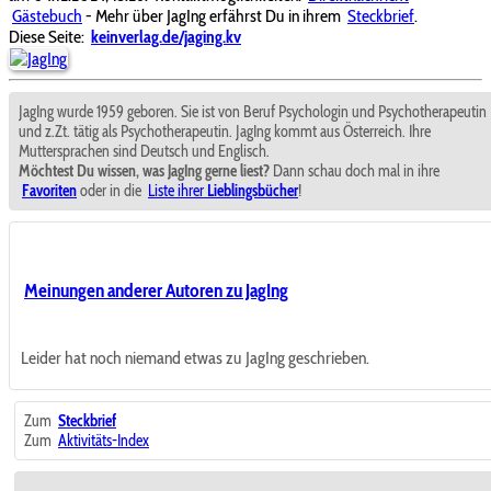
Gästebuch
- Mehr über JagIng erfährst Du in ihrem
Steckbrief
.
Diese Seite:
keinverlag.de/jaging.kv
JagIng wurde 1959 geboren. Sie ist von Beruf Psychologin und Psychotherapeutin
und z.Zt. tätig als Psychotherapeutin. JagIng kommt aus Österreich. Ihre
Muttersprachen sind Deutsch und Englisch.
Möchtest Du wissen, was JagIng gerne liest?
Dann schau doch mal in ihre
Favoriten
oder in die
Liste ihrer
Lieblingsbücher
!
Meinungen anderer Autoren zu JagIng
Leider hat noch niemand etwas zu JagIng geschrieben.
Zum
Steckbrief
Zum
Aktivitäts-Index