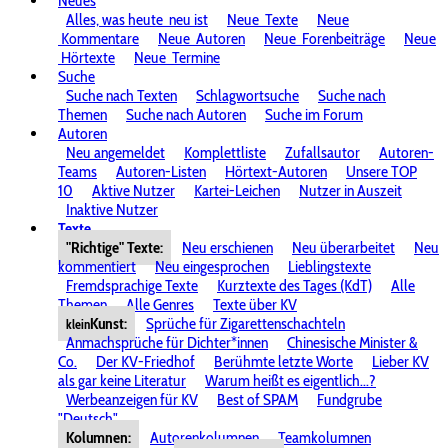
Neues
Alles, was heute
neu ist
Neue
Texte
Neue
Kommentare
Neue
Autoren
Neue
Forenbeiträge
Neue
Hörtexte
Neue
Termine
Suche
Suche nach Texten
Schlagwortsuche
Suche nach
Themen
Suche nach Autoren
Suche im Forum
Autoren
Neu angemeldet
Komplettliste
Zufallsautor
Autoren-
Teams
Autoren-Listen
Hörtext-Autoren
Unsere TOP
10
Aktive Nutzer
Kartei-Leichen
Nutzer in Auszeit
Inaktive Nutzer
Texte
"Richtige" Texte:
Neu erschienen
Neu überarbeitet
Neu
kommentiert
Neu eingesprochen
Lieblingstexte
Fremdsprachige Texte
Kurztexte des Tages (KdT)
Alle
Themen
Alle Genres
Texte über KV
Kunst:
Sprüche für Zigarettenschachteln
klein
Anmachsprüche für Dichter*innen
Chinesische Minister &
Co.
Der KV-Friedhof
Berühmte letzte Worte
Lieber KV
als gar keine Literatur
Warum heißt es eigentlich...?
Werbeanzeigen für KV
Best of SPAM
Fundgrube
"Deutsch"
Kolumnen:
Autorenkolumnen
Teamkolumnen