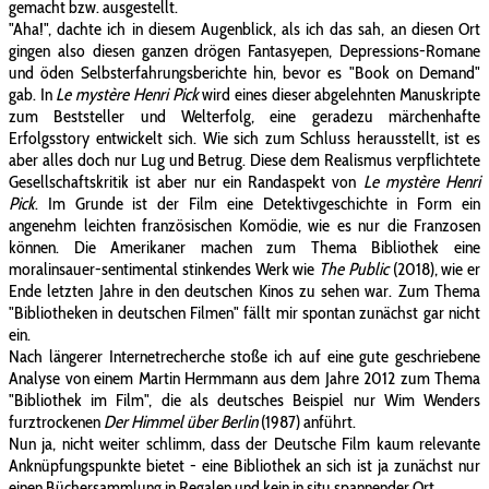
gemacht bzw. ausgestellt.
"Aha!", dachte ich in diesem Augenblick, als ich das sah, an diesen Ort
gingen also diesen ganzen drögen Fantasyepen, Depressions-Romane
und öden Selbsterfahrungsberichte hin, bevor es "Book on Demand"
gab. In
Le mystère Henri Pick
wird eines dieser abgelehnten Manuskripte
zum Beststeller und Welterfolg, eine geradezu märchenhafte
Erfolgsstory entwickelt sich. Wie sich zum Schluss herausstellt, ist es
aber alles doch nur Lug und Betrug. Diese dem Realismus verpflichtete
Gesellschaftskritik ist aber nur ein Randaspekt von
Le mystère Henri
Pick
. Im Grunde ist der Film eine Detektivgeschichte in Form ein
angenehm leichten französischen Komödie, wie es nur die Franzosen
können. Die Amerikaner machen zum Thema Bibliothek eine
moralinsauer-sentimental stinkendes Werk wie
The Public
(2018), wie er
Ende letzten Jahre in den deutschen Kinos zu sehen war. Zum Thema
"Bibliotheken in deutschen Filmen" fällt mir spontan zunächst gar nicht
ein.
Nach längerer Internetrecherche stoße ich auf eine gute geschriebene
Analyse von einem Martin Hermmann aus dem Jahre 2012 zum Thema
"Bibliothek im Film", die als deutsches Beispiel nur Wim Wenders
furztrockenen
Der Himmel über Berlin
(1987) anführt.
Nun ja, nicht weiter schlimm, dass der Deutsche Film kaum relevante
Anknüpfungspunkte bietet - eine Bibliothek an sich ist ja zunächst nur
einen Büchersammlung in Regalen und kein in situ spannender Ort.