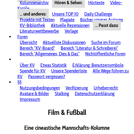
Kolumnenarchiv
Hören & Sehen:
Hörtexte
Video-
Kanäle
... und anderes:
Unsere TOP 10
Daily Challenge
Projekte mit Texten
Plagiate
Bücher unserer Autoren
KV-Bibliothek
Aktuelle Rezensionen
... Passt dazu:
Literaturwettbewerbe
Verlage
Foren
Übersicht
Aktuellste Diskussionen
Suche im Forum
Bereich "KV-Board"
Bereich "Literatur & Schreiberei"
Bereich "Allgemeines, Dies & Das"
Nichtöffentliche Foren
Über KV
Etwas Statistik
Erklärung: Benutzersymbole
Spende für KV
Unsere Spenderliste
Alle Wege führen zu
KV
Passwort vergessen?
§§
Nutzungsbedingungen
Verifizierung
Urheberrecht
Avatare & Bilder
Stalking
Datenschutzerklärung
Impressum
Film & Fußball
Eine cineastische Mannschafts-Kolumne