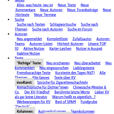
Neues
Alles, was heute
neu ist
Neue
Texte
Neue
Kommentare
Neue
Autoren
Neue
Forenbeiträge
Neue
Hörtexte
Neue
Termine
Suche
Suche nach Texten
Schlagwortsuche
Suche nach
Themen
Suche nach Autoren
Suche im Forum
Autoren
Neu angemeldet
Komplettliste
Zufallsautor
Autoren-
Teams
Autoren-Listen
Hörtext-Autoren
Unsere TOP
10
Aktive Nutzer
Kartei-Leichen
Nutzer in Auszeit
Inaktive Nutzer
Texte
"Richtige" Texte:
Neu erschienen
Neu überarbeitet
Neu
kommentiert
Neu eingesprochen
Lieblingstexte
Fremdsprachige Texte
Kurztexte des Tages (KdT)
Alle
Themen
Alle Genres
Texte über KV
Kunst:
Sprüche für Zigarettenschachteln
klein
Anmachsprüche für Dichter*innen
Chinesische Minister &
Co.
Der KV-Friedhof
Berühmte letzte Worte
Lieber KV
als gar keine Literatur
Warum heißt es eigentlich...?
Werbeanzeigen für KV
Best of SPAM
Fundgrube
"Deutsch"
Kolumnen:
Autorenkolumnen
Teamkolumnen