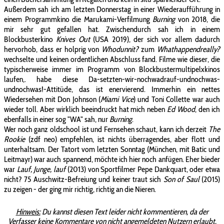
Außerdem sah ich am letzten Donnerstag in einer Wiederaufführung in
einem Programmkino die Marukami-Verfilmung
Burning
von 2018, die
mir sehr gut gefallen hat. Zwischendurch sah ich in einem
Blockbusterkino
Knives Out
(USA 2019), der sich vor allem dadurch
hervorhob, dass er holprig von
Whodunnit?
zum
Whathappendreally?
wechselte und keinen ordentlichen Abschluss fand. Filme wie dieser, die
typischerweise immer im Programm von Blockbustermultipelxkinos
laufen,. habe diese Da-setzten-wir-nochwadrauf-undnochwas-
undnochwas!-Attitüde, das ist enervierend. Immerhin ein nettes
Wiedersehen mit Don Johnson (
Miami Vice
) und Toni Collette war auch
wieder toll. Aber wirklich beeindruckt hat mich neben
Ed Wood
, den ich
ebenfalls in einer sog "WA" sah, nur
Burning
.
Wer noch ganz oldschool ist und Fernsehen schaut, kann ich derzeit
The
Rookie
(zdf neo) empfehlen, ist nichts überragendes, aber flott und
unterhaltsam. Der Tatort vom letzten Sonntag (München, mit Batic und
Leitmayr) war auch spannend, möchte ich hier noch anfügen. Eher bieder
war
Lauf, Junge, lauf
(2013) von Sportfilmer Pepe Dankquart, oder etwa
nicht? 75 Auschwitz-Befreiung und keiner traut sich
Son of Saul
(2015)
zu zeigen - der ging mir richtig, richtig an die Nieren.
Hinweis:
Du kannst diesen Text leider nicht kommentieren, da der
Verfasser keine Kommentare von nicht angemeldeten Nutzern erlaubt.