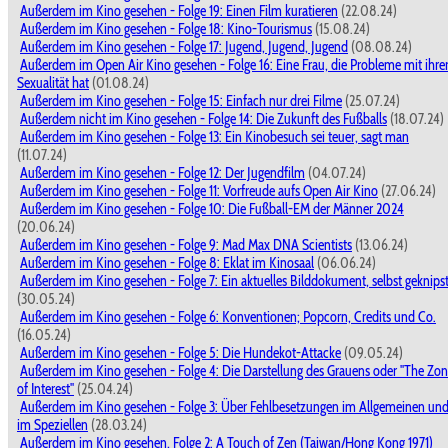
Außerdem im Kino gesehen - Folge 19: Einen Film kuratieren
(22.08.24)
Außerdem im Kino gesehen - Folge 18: Kino-Tourismus
(15.08.24)
Außerdem im Kino gesehen - Folge 17: Jugend, Jugend, Jugend
(08.08.24)
Außerdem im Open Air Kino gesehen - Folge 16: Eine Frau, die Probleme mit ihre
Sexualität hat
(01.08.24)
Außerdem im Kino gesehen - Folge 15: Einfach nur drei Filme
(25.07.24)
Außerdem nicht im Kino gesehen - Folge 14: Die Zukunft des Fußballs
(18.07.24)
Außerdem im Kino gesehen - Folge 13: Ein Kinobesuch sei teuer, sagt man
(11.07.24)
Außerdem im Kino gesehen - Folge 12: Der Jugendfilm
(04.07.24)
Außerdem im Kino gesehen - Folge 11: Vorfreude aufs Open Air Kino
(27.06.24)
Außerdem im Kino gesehen - Folge 10: Die Fußball-EM der Männer 2024
(20.06.24)
Außerdem im Kino gesehen - Folge 9: Mad Max DNA Scientists
(13.06.24)
Außerdem im Kino gesehen - Folge 8: Eklat im Kinosaal
(06.06.24)
Außerdem im Kino gesehen - Folge 7: Ein aktuelles Bilddokument, selbst geknips
(30.05.24)
Außerdem im Kino gesehen - Folge 6: Konventionen; Popcorn, Credits und Co.
(16.05.24)
Außerdem im Kino gesehen - Folge 5: Die Hundekot-Attacke
(09.05.24)
Außerdem im Kino gesehen - Folge 4: Die Darstellung des Grauens oder "The Zo
of Interest"
(25.04.24)
Außerdem im Kino gesehen - Folge 3: Über Fehlbesetzungen im Allgemeinen un
im Speziellen
(28.03.24)
Außerdem im Kino gesehen, Folge 2: A Touch of Zen (Taiwan/Hong Kong 1971)