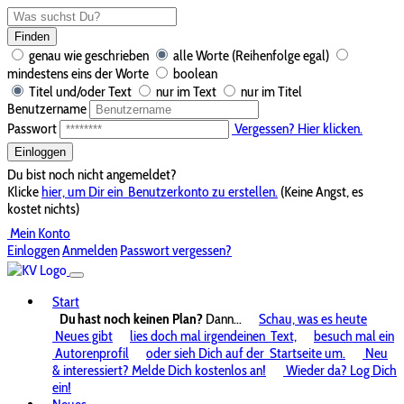
Finden
genau wie geschrieben
alle Worte (Reihenfolge egal)
mindestens eins der Worte
boolean
Titel und/oder Text
nur im Text
nur im Titel
Benutzername
Passwort
Vergessen? Hier klicken.
Einloggen
Du bist noch nicht angemeldet?
Klicke
hier, um Dir ein
Benutzerkonto zu erstellen.
(Keine Angst, es
kostet nichts)
Mein Konto
Einloggen
Anmelden
Passwort vergessen?
Start
Du hast noch keinen Plan?
Dann...
Schau, was es heute
Neues gibt
lies doch mal irgendeinen
Text,
besuch mal ein
Autorenprofil
oder sieh Dich auf der
Startseite um.
Neu
& interessiert? Melde Dich kostenlos an!
Wieder da? Log Dich
ein!