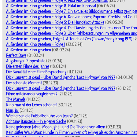
Außerdem im Kino gesehen - Folge 9: Mad Max DNA Scientists
(13.06.24)
Außerdem im Kino gesehen - Folge 8: Eklat im Kinosaal
(06.06.24)
Außerdem im Kino gesehen - Folge 7: Ein aktuelles Bilddokument, selbst geknips
Außerdem im Kino gesehen - Folge 6: Konventionen; Popcorn, Credits und Co.
(1
Außerdem im Kino gesehen - Folge 5: Die Hundekot-Attacke
(09.05.24)
Außerdem im Kino gesehen - Folge 4: Die Darstellung des Grauens oder "The Zone
Außerdem im Kino gesehen - Folge 3: Über Fehlbesetzungen im Allgemeinen und
Außerdem im Kino gesehen, Folge 2: A Touch of Zen (Taiwan/Hong Kong 1971)
(2
Außerdem im Kino gesehen - Folge 1
(22.02.24)
Außerdem im Kino gesehen
(08.02.24)
Perfect Days
(01.02.24)
Augsburger Puppenkiste
(25.01.24)
Die ersten Filme des Jahres
(18.01.24)
Die Banalität einer Film-Besprechung
(11.01.24)
Dick Laurent ist dead - Über David Lymchs "Lost Highway" von 1997
(04.01.24)
Der schönste Moment
(28.12.23)
Dick Laurent ist dead - Über David Lymchs "Lost Highway" von 1997
(28.12.23)
Filme miteinander vergleichen ?
(21.12.23)
The Marvels
(14.12.23)
Kino macht der Leben schöner!
(30.11.23)
Nun, ja.
(23.11.23)
Wie heißen die Fußballschuhe von Jesus?
(16.11.23)
Achtung Baustelle! - In eigener Sache
(09.11.23)
Keine goldenen Jahre: Moonlight ...und Die Theorie von allem
(02.11.23)
Kein süßer Wau-Wau: Hunde in Filmen wirken oft ekliger als es den Anschein hat