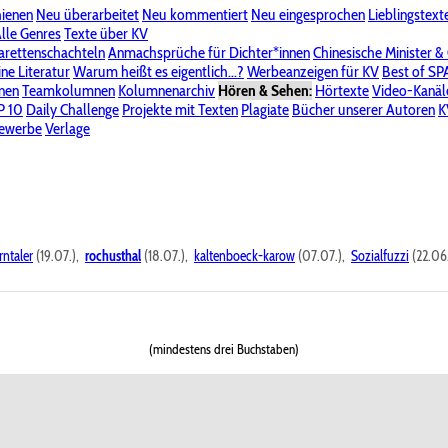
hienen
Neu überarbeitet
Neu kommentiert
Neu eingesprochen
Lieblingstext
-Board"
lle Genres
Bereich "Literatur & Schreiberei"
Texte über KV
Bereich "Allgemeines, Dies & Das"
arettenschachteln
Anmachsprüche für Dichter*innen
Chinesische Minister &
ine Literatur
 KV
Unsere Spenderliste
Warum heißt es eigentlich...?
Alle Wege führen zu KV
Werbeanzeigen für KV
Passwort vergessen?
Best of S
nen
Teamkolumnen
Kolumnenarchiv
Hören & Sehen:
Hörtexte
Video-Kanäl
er
P 10
Stalking
Daily Challenge
Datenschutzerklärung
Projekte mit Texten
Impressum
Plagiate
Bücher unserer Autoren
K
bewerbe
Verlage
rntaler
(19.07.),
rochusthal
(18.07.),
kaltenboeck-karow
(07.07.),
Sozialfuzzi
(22.06
(mindestens drei Buchstaben)