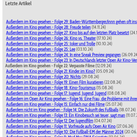
Letzte Artikel
Außerdem im Kino gesehen - Folge 29: Baden-Württemberger/innn gehen oft ins
Außerdem im Kino gesehen - Folge 28: Freude teilen
(14.11.24)
Außerdem im Kino gesehen - Folge 27: Kino bis auf den letzten Platz besetzt
(24.
Außerdem im Kino gesehen - Folge 26: Kino vs. Theater
(17.10.24)
Außerdem im Kino gesehen - Folge 25: Joker und Trolle
(10.10.24)
Außerdem im Kino gesehen - Folge 25: Lee
(03.10.24)
Außerdem im Kino gesehen - Folge 24: In eine Sneak Preview gegangen
(26.09.2
Außerdem im Kino gesehen - Folge 23: In Deutschlands letzter Open Air Kino-Ver
Außerdem im Kino gesehen - Folge 22: Verpasste Filme
(12.09.24)
Außerdem im Kino gesehen - Folge 21: Kinder im Kino?
(05.09.24)
Außerdem im Kino gesehen - Folge 20: Nichts
(29.08.24)
Außerdem im Kino gesehen - Folge 19: Einen Film kuratieren
(22.08.24)
Außerdem im Kino gesehen - Folge 18: Kino-Tourismus
(15.08.24)
Außerdem im Kino gesehen - Folge 17: Jugend, Jugend, Jugend
(08.08.24)
Außerdem im Open Air Kino gesehen - Folge 16: Eine Frau, die Probleme mit ihrer
Außerdem im Kino gesehen - Folge 15: Einfach nur drei Filme
(25.07.24)
Außerdem nicht im Kino gesehen - Folge 14: Die Zukunft des Fußballs
(18.07.24)
Außerdem im Kino gesehen - Folge 13: Ein Kinobesuch sei teuer, sagt man
(11.07.
Außerdem im Kino gesehen - Folge 12: Der Jugendfilm
(04.07.24)
Außerdem im Kino gesehen - Folge 11: Vorfreude aufs Open Air Kino
(27.06.24)
Außerdem im Kino gesehen - Folge 10: Die Fußball-EM der Männer 2024
(20.06.