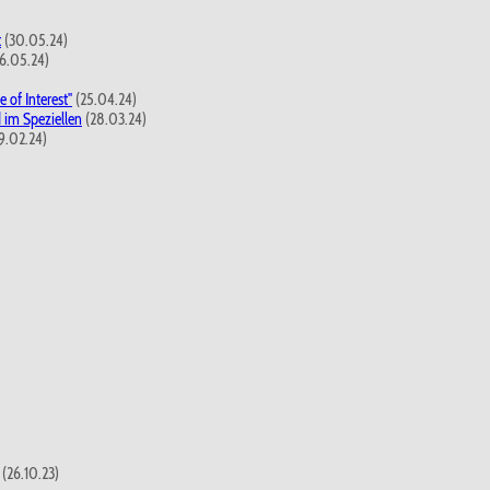
t
(30.05.24)
6.05.24)
 of Interest"
(25.04.24)
 im Speziellen
(28.03.24)
9.02.24)
(26.10.23)