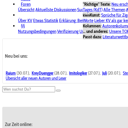
Foren
"Richtige" Texte:
Neu ersc
Übersicht
Aktuellste Diskussionen
Suche im Forum
Tages (KdT)
Alle Themen
Bereich "KV
A
Kunst:
Sprüche für Zig
klein
Über KV
Etwas Statistik
Erklärung: Benutzersymbole
Worte
Lieber KV als gar ke
Spende für
§§
Kolumnen:
Autorenkolum
Nutzungsbedingungen
Verifizierung
Urheberrecht
... und anderes:
Avatare & Bild
Unsere TO
Passt dazu:
Literaturwett
Neu bei uns:
Raium
(30.07.),
KreyDuengger
(28.07.),
Imitologiker
(27.07.),
Juli
(20.07.),
Ste
Übersicht aller neuen Autoren und Leser
Zur Zeit online: