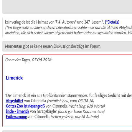
keinverlag.de ist die Heimat von 714
Autoren* und 247
Lesern*.
(*Details)
(*Im Gegensatz zu allen anderen Literaturforen zählen wir nur die aktiven Mitglie
abziehen, die sich selbst wieder abgemeldet haben oder rausgeworfen wurden, k
Momentan gibt es keine neuen Diskussionsbeiträge im Forum.
Genre des Tages, 07.08.2026:
Limerick
:
"Der Limerick ist ein aus Großbritannien stammendes, fünfzeiliges Gedicht mit de
Abgedriftet
von Citronella
(ziemlich neu, vom 03.08.26)
Gottes Zoo ist riesengroß
von Citronella
(recht lang: 628 Worte)
linde - limerick
von harzgebirgler
(noch gar keine Kommentare)
Frühwarnung
von Citronella
(selten gelesen: nur 26 Aufrufe)