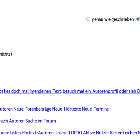
genau wie geschrieben
nichts)
bt
lies doch mal irgendeinen
Text,
besuch mal ein
Autorenprofil
oder sieh D
utoren
Neue
Forenbeiträge
Neue
Hörtexte
Neue
Termine
nach Autoren
Suche im Forum
oren-Listen
Hörtext-Autoren
Unsere TOP 10
Aktive Nutzer
Kartei-Leichen
N