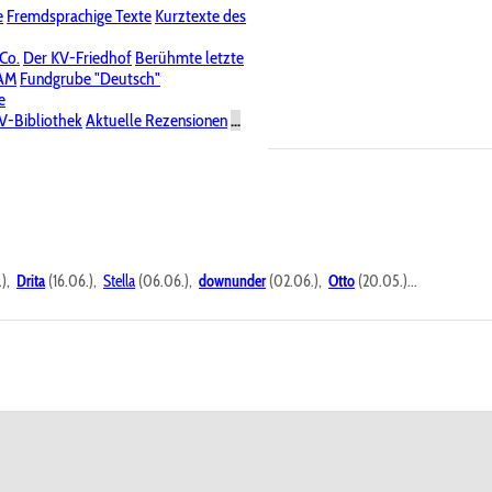
e
Fremdsprachige Texte
Kurztexte des
Nichtöffentliche Foren
 Co.
Der KV-Friedhof
Berühmte letzte
PAM
Fundgrube "Deutsch"
e
V-Bibliothek
Aktuelle Rezensionen
...
.),
Drita
(16.06.),
Stella
(06.06.),
downunder
(02.06.),
Otto
(20.05.)...