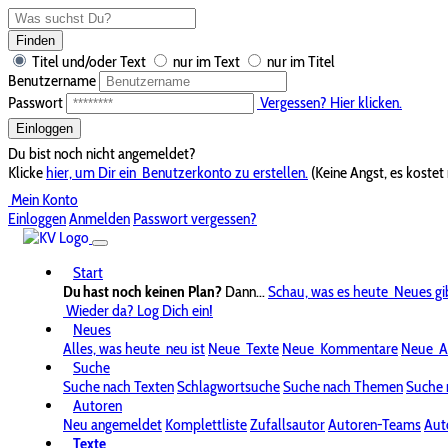
Finden
Titel und/oder Text
nur im Text
nur im Titel
Benutzername
Passwort
Vergessen? Hier klicken.
Einloggen
Du bist noch nicht angemeldet?
Klicke
hier, um Dir ein
Benutzerkonto zu erstellen.
(Keine Angst, es kostet 
Mein Konto
Einloggen
Anmelden
Passwort vergessen?
Start
Du hast noch keinen Plan?
Dann...
Schau, was es heute
Neues gi
Wieder da? Log Dich ein!
Neues
Alles, was heute
neu ist
Neue
Texte
Neue
Kommentare
Neue
A
Suche
Suche nach Texten
Schlagwortsuche
Suche nach Themen
Suche 
Autoren
Neu angemeldet
Komplettliste
Zufallsautor
Autoren-Teams
Aut
Texte