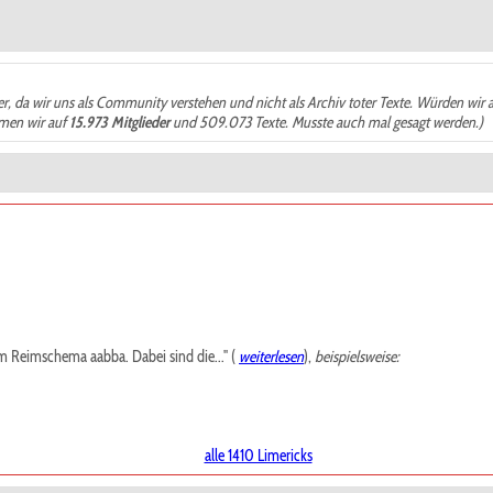
der, da wir uns als Community verstehen und nicht als Archiv toter Texte. Würden wir 
ämen wir auf
15.973 Mitglieder
und 509.073 Texte. Musste auch mal gesagt werden.)
m Reimschema aabba. Dabei sind die..." (
weiterlesen
),
beispielsweise:
alle 1410 Limericks