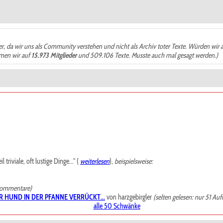
der, da wir uns als Community verstehen und nicht als Archiv toter Texte. Würden wir 
ämen wir auf
15.973 Mitglieder
und 509.106 Texte. Musste auch mal gesagt werden.)
riviale, oft lustige Dinge..." (
weiterlesen
),
beispielsweise:
Kommentare)
R HUND IN DER PFANNE VERRÜCKT...
von harzgebirgler
(selten gelesen: nur 51 Auf
alle 50 Schwänke