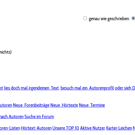
genau wie geschrieben
nichts)
bt
lies doch mal irgendeinen
Text,
besuch mal ein
Autorenprofil
oder sieh D
utoren
Neue
Forenbeiträge
Neue
Hörtexte
Neue
Termine
nach Autoren
Suche im Forum
oren-Listen
Hörtext-Autoren
Unsere TOP 10
Aktive Nutzer
Kartei-Leichen
N