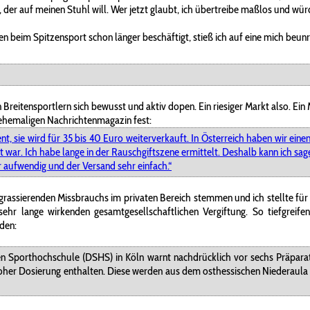
, der auf meinen Stuhl will. Wer jetzt glaubt, ich übertreibe maßlos und würde
beim Spitzensport schon länger beschäftigt, stieß ich auf eine mich beunr
n Breitensportlern sich bewusst und aktiv dopen. Ein riesiger Markt also. Ein
 ehemaligen Nachrichtenmagazin fest:
t, sie wird für 35 bis 40 Euro weiterverkauft. In Österreich haben wir ein
 war. Ich habe lange in der Rauschgiftszene ermittelt. Deshalb kann ich sag
er aufwendig und der Versand sehr einfach.“
s grassierenden Missbrauchs im privaten Bereich stemmen und ich stellte fü
 sehr lange wirkenden gesamtgesellschaftlichen Vergiftung. So tiefgreif
den:
en Sporthochschule (DSHS) in Köln warnt nachdrücklich vor sechs Präpar
hoher Dosierung enthalten. Diese werden aus dem osthessischen Niederaula