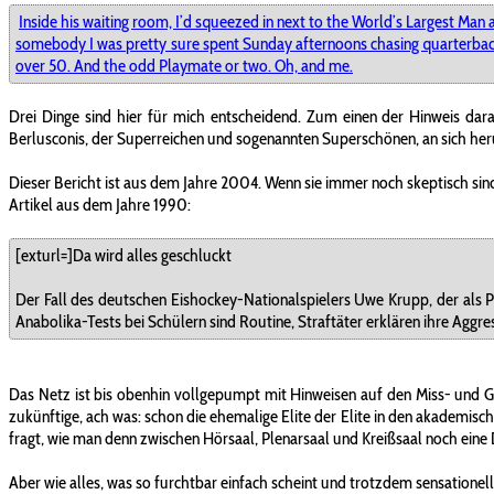
Inside his waiting room, I’d squeezed in next to the World’s Largest Ma
somebody I was pretty sure spent Sunday afternoons chasing quarterbacks 
over 50. And the odd Playmate or two. Oh, and me.
Drei Dinge sind hier für mich entscheidend. Zum einen der Hinweis dara
Berlusconis, der Superreichen und sogenannten Superschönen, an sich heru
Dieser Bericht ist aus dem Jahre 2004. Wenn sie immer noch skeptisch sind,
Artikel aus dem Jahre 1990:
[exturl=]Da wird alles geschluckt
Der Fall des deutschen Eishockey-Nationalspielers Uwe Krupp, der als P
Anabolika-Tests bei Schülern sind Routine, Straftäter erklären ihre Aggres
Das Netz ist bis obenhin vollgepumpt mit Hinweisen auf den Miss- u
zukünftige, ach was: schon die ehemalige Elite der Elite in den akademisc
fragt, wie man denn zwischen Hörsaal, Plenarsaal und Kreißsaal noch eine 
Aber wie alles, was so furchtbar einfach scheint und trotzdem sensationell