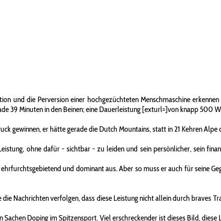
szination und die Perversion einer hochgezüchteten Menschmaschine erkenn
rade 39 Minuten in den Beinen; eine Dauerleistung [exturl=]von knapp 500 W 
ck gewinnen, er hätte gerade die Dutch Mountains, statt in 21 Kehren Alp
eistung, ohne dafür - sichtbar - zu leiden und sein persönlicher, sein fin
n, ehrfurchtsgebietend und dominant aus. Aber so muss er auch für seine Ge
ie die Nachrichten verfolgen, dass diese Leistung nicht allein durch braves T
n Sachen Doping im Spitzensport. Viel erschreckender ist dieses Bild, diese 