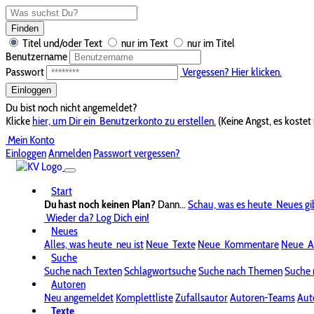
Finden
Titel und/oder Text
nur im Text
nur im Titel
Benutzername
Passwort
Vergessen? Hier klicken.
Einloggen
Du bist noch nicht angemeldet?
Klicke
hier, um Dir ein
Benutzerkonto zu erstellen.
(Keine Angst, es kostet 
Mein Konto
Einloggen
Anmelden
Passwort vergessen?
Start
Du hast noch keinen Plan?
Dann...
Schau, was es heute
Neues gi
Wieder da? Log Dich ein!
Neues
Alles, was heute
neu ist
Neue
Texte
Neue
Kommentare
Neue
A
Suche
Suche nach Texten
Schlagwortsuche
Suche nach Themen
Suche 
Autoren
Neu angemeldet
Komplettliste
Zufallsautor
Autoren-Teams
Aut
Texte