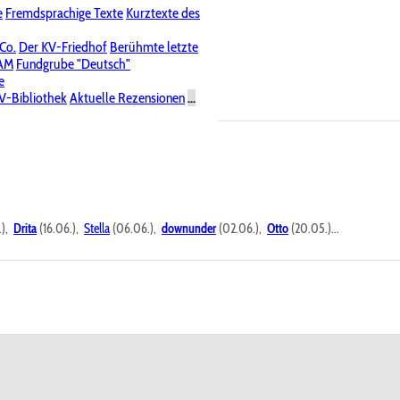
e
Fremdsprachige Texte
Kurztexte des
Nichtöffentliche Foren
 Co.
Der KV-Friedhof
Berühmte letzte
PAM
Fundgrube "Deutsch"
e
V-Bibliothek
Aktuelle Rezensionen
...
.),
Drita
(16.06.),
Stella
(06.06.),
downunder
(02.06.),
Otto
(20.05.)...