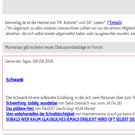
keinverlag.de ist die Heimat von 714
Autoren* und 247
Lesern*.
(*Details)
(*Im Gegensatz zu allen anderen Literaturforen zählen wir nur die aktiven Mitglie
abziehen, die sich selbst wieder abgemeldet haben oder rausgeworfen wurden, k
Momentan gibt es keine neuen Diskussionsbeiträge im Forum.
Genre des Tages, 08.08.2026:
Schwank
:
"Der Schwank ist eine volksnahe Erzählung, in der sich zwei Personen über zum Teil t
Schwerhörig, tüdelig, wunderbar
von Saira
(ziemlich neu, vom 24.04.26)
Das güldene Herz
von Paul207
(recht lang: 4524 Worte)
Vom widerherstellen der Schreibtüchtigkeit
von mannemvorne
(noch gar keine 
SOBALD WER KAUM GLAUBLICHES JEMALS ERBLICKT WIRD OFT SELBST DE