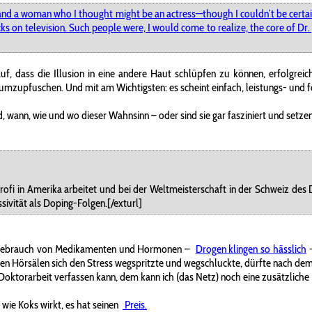
n and a woman who I thought might be an actress—though I couldn’t be certa
on television. Such people were, I would come to realize, the core of Dr. J
uf, dass die Illusion in eine andere Haut schlüpfen zu können, erfolgreic
mzupfuschen. Und mit am Wichtigsten: es scheint einfach, leistungs- und f
 wann, wie und wo dieser Wahnsinn – oder sind sie gar fasziniert und setzen g
rofi in Amerika arbeitet und bei der Weltmeisterschaft in der Schweiz des
sivität als Doping-Folgen.[/exturl]
nd Gebrauch von Medikamenten und Hormonen –
Drogen klingen so hässlich
-
hen Hörsälen sich den Stress wegspritzte und wegschluckte, dürfte nach dem
Doktorarbeit verfassen kann, dem kann ich (das Netz) noch eine zusätzliche 
 wie Koks wirkt, es hat seinen
Preis.