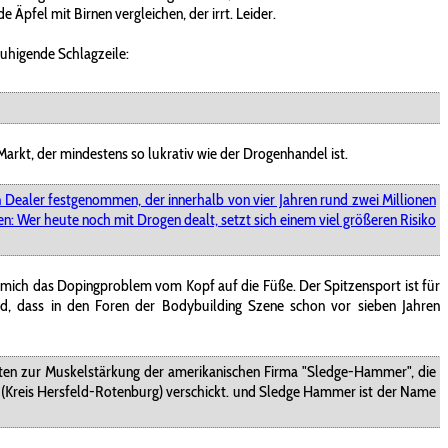
 Äpfel mit Birnen vergleichen, der irrt. Leider.
uhigende Schlagzeile:
 Markt, der mindestens so lukrativ wie der Drogenhandel ist.
en Dealer festgenommen, der innerhalb von vier Jahren rund zwei Millionen
en: Wer heute noch mit Drogen dealt, setzt sich einem viel größeren Risiko
r mich das Dopingproblem vom Kopf auf die Füße. Der Spitzensport ist für
end, dass in den Foren der Bodybuilding Szene schon vor sieben Jahren
aten zur Muskelstärkung der amerikanischen Firma "Sledge-Hammer", die
 (Kreis Hersfeld-Rotenburg) verschickt. und Sledge Hammer ist der Name