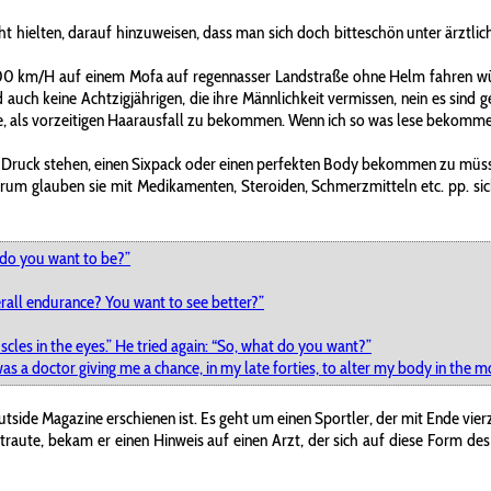
ht hielten, darauf hinzuweisen, dass man sich doch bitteschön unter ärztlic
t 300 km/H auf einem Mofa auf regennasser Landstraße ohne Helm fahren w
d auch keine Achtzigjährigen, die ihre Männlichkeit vermissen, nein es sin
nne, als vorzeitigen Haarausfall zu bekommen. Wenn ich so was lese bekomm
 Druck stehen, einen Sixpack oder einen perfekten Body bekommen zu müssen
m glauben sie mit Medikamenten, Steroiden, Schmerzmitteln etc. pp. sich
 do you want to be?”
erall endurance? You want to see better?”
es in the eyes.” He tried again: “So, what do you want?”
s a doctor giving me a chance, in my late forties, to alter my body in the m
tside Magazine erschienen ist. Es geht um einen Sportler, der mit Ende vie
aute, bekam er einen Hinweis auf einen Arzt, der sich auf diese Form des 