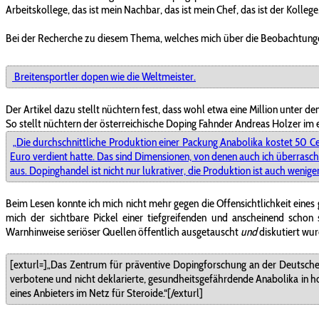
Arbeitskollege, das ist mein Nachbar, das ist mein Chef, das ist der Kollege
Bei der Recherche zu diesem Thema, welches mich über die Beobachtungen 
Breitensportler dopen wie die Weltmeister.
Der Artikel dazu stellt nüchtern fest, dass wohl etwa eine Million unter de
So stellt nüchtern der österreichische Doping Fahnder Andreas Holzer im
„Die durchschnittliche Produktion einer Packung Anabolika kostet 50 Cen
Euro verdient hatte. Das sind Dimensionen, von denen auch ich überrascht
aus. Dopinghandel ist nicht nur lukrativer, die Produktion ist auch wenig
Beim Lesen konnte ich mich nicht mehr gegen die Offensichtlichkeit eine
mich der sichtbare Pickel einer tiefgreifenden und anscheinend schon
Warnhinweise seriöser Quellen öffentlich ausgetauscht
und
diskutiert wur
[exturl=]„Das Zentrum für präventive Dopingforschung an der Deutsch
verbotene und nicht deklarierte, gesundheitsgefährdende Anabolika in 
eines Anbieters im Netz für Steroide.“[/exturl]