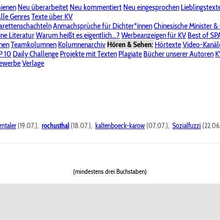
hienen
Neu überarbeitet
Neu kommentiert
Neu eingesprochen
Lieblingstext
-Board"
lle Genres
Bereich "Literatur & Schreiberei"
Texte über KV
Bereich "Allgemeines, Dies & Das"
arettenschachteln
Anmachsprüche für Dichter*innen
Chinesische Minister &
ine Literatur
 KV
Unsere Spenderliste
Warum heißt es eigentlich...?
Alle Wege führen zu KV
Werbeanzeigen für KV
Passwort vergessen?
Best of S
nen
Teamkolumnen
Kolumnenarchiv
Hören & Sehen:
Hörtexte
Video-Kanäl
er
P 10
Stalking
Daily Challenge
Datenschutzerklärung
Projekte mit Texten
Impressum
Plagiate
Bücher unserer Autoren
K
bewerbe
Verlage
rntaler
(19.07.),
rochusthal
(18.07.),
kaltenboeck-karow
(07.07.),
Sozialfuzzi
(22.06
(mindestens drei Buchstaben)