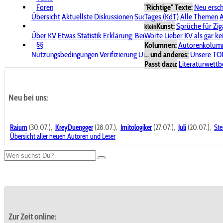
Foren
"Richtige" Texte:
Neu ersc
Übersicht
Aktuellste Diskussionen
Suche im Forum
Tages (KdT)
Alle Themen
Bereich "KV
A
Kunst:
Sprüche für Zig
klein
Über KV
Etwas Statistik
Erklärung: Benutzersymbole
Worte
Lieber KV als gar ke
Spende für
§§
Kolumnen:
Autorenkolum
Nutzungsbedingungen
Verifizierung
Urheberrecht
... und anderes:
Avatare & Bild
Unsere TO
Passt dazu:
Literaturwett
Neu bei uns:
Raium
(30.07.),
KreyDuengger
(28.07.),
Imitologiker
(27.07.),
Juli
(20.07.),
Ste
Übersicht aller neuen Autoren und Leser
Zur Zeit online: