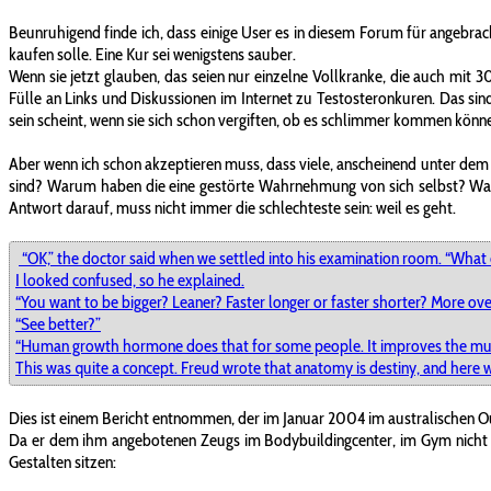
Beunruhigend finde ich, dass einige User es in diesem Forum für angebrac
kaufen solle. Eine Kur sei wenigstens sauber.
Wenn sie jetzt glauben, das seien nur einzelne Vollkranke, die auch mi
Fülle an Links und Diskussionen im Internet zu Testosteronkuren. Das sin
sein scheint, wenn sie sich schon vergiften, ob es schlimmer kommen kö
Aber wenn ich schon akzeptieren muss, dass viele, anscheinend unter dem
sind? Warum haben die eine gestörte Wahrnehmung von sich selbst? Waru
Antwort darauf, muss nicht immer die schlechteste sein: weil es geht.
“OK,” the doctor said when we settled into his examination room. “What
I looked confused, so he explained.
“You want to be bigger? Leaner? Faster longer or faster shorter? More ov
“See better?”
“Human growth hormone does that for some people. It improves the muscl
This was quite a concept. Freud wrote that anatomy is destiny, and here wa
Dies ist einem Bericht entnommen, der im Januar 2004 im australischen Ou
Da er dem ihm angebotenen Zeugs im Bodybuildingcenter, im Gym nicht tr
Gestalten sitzen: