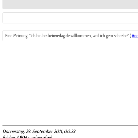
Eine Meinung: "Ich bin bei
keinverlag.de
willkommen, weil ich gern schreibe" (
And
Donnerstag, 29. September 2011, 00:23
(bisher 4.806x aufgerufen)