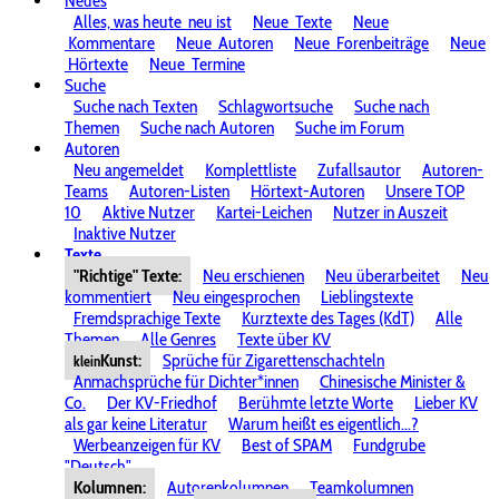
Neues
Alles, was heute
neu ist
Neue
Texte
Neue
Kommentare
Neue
Autoren
Neue
Forenbeiträge
Neue
Hörtexte
Neue
Termine
Suche
Suche nach Texten
Schlagwortsuche
Suche nach
Themen
Suche nach Autoren
Suche im Forum
Autoren
Neu angemeldet
Komplettliste
Zufallsautor
Autoren-
Teams
Autoren-Listen
Hörtext-Autoren
Unsere TOP
10
Aktive Nutzer
Kartei-Leichen
Nutzer in Auszeit
Inaktive Nutzer
Texte
"Richtige" Texte:
Neu erschienen
Neu überarbeitet
Neu
kommentiert
Neu eingesprochen
Lieblingstexte
Fremdsprachige Texte
Kurztexte des Tages (KdT)
Alle
Themen
Alle Genres
Texte über KV
Kunst:
Sprüche für Zigarettenschachteln
klein
Anmachsprüche für Dichter*innen
Chinesische Minister &
Co.
Der KV-Friedhof
Berühmte letzte Worte
Lieber KV
als gar keine Literatur
Warum heißt es eigentlich...?
Werbeanzeigen für KV
Best of SPAM
Fundgrube
"Deutsch"
Kolumnen:
Autorenkolumnen
Teamkolumnen