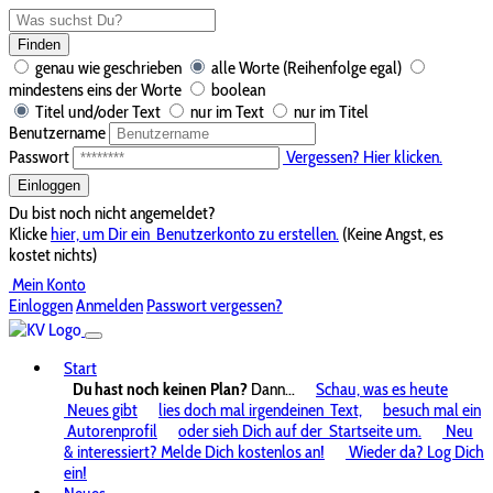
Finden
genau wie geschrieben
alle Worte (Reihenfolge egal)
mindestens eins der Worte
boolean
Titel und/oder Text
nur im Text
nur im Titel
Benutzername
Passwort
Vergessen? Hier klicken.
Einloggen
Du bist noch nicht angemeldet?
Klicke
hier, um Dir ein
Benutzerkonto zu erstellen.
(Keine Angst, es
kostet nichts)
Mein Konto
Einloggen
Anmelden
Passwort vergessen?
Start
Du hast noch keinen Plan?
Dann...
Schau, was es heute
Neues gibt
lies doch mal irgendeinen
Text,
besuch mal ein
Autorenprofil
oder sieh Dich auf der
Startseite um.
Neu
& interessiert? Melde Dich kostenlos an!
Wieder da? Log Dich
ein!