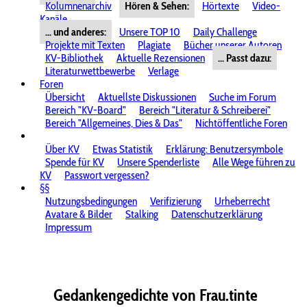
Kolumnenarchiv
Hören & Sehen:
Hörtexte
Video-
Kanäle
... und anderes:
Unsere TOP 10
Daily Challenge
Projekte mit Texten
Plagiate
Bücher unserer Autoren
KV-Bibliothek
Aktuelle Rezensionen
... Passt dazu:
Literaturwettbewerbe
Verlage
Foren
Übersicht
Aktuellste Diskussionen
Suche im Forum
Bereich "KV-Board"
Bereich "Literatur & Schreiberei"
Bereich "Allgemeines, Dies & Das"
Nichtöffentliche Foren
Über KV
Etwas Statistik
Erklärung: Benutzersymbole
Spende für KV
Unsere Spenderliste
Alle Wege führen zu
KV
Passwort vergessen?
§§
Nutzungsbedingungen
Verifizierung
Urheberrecht
Avatare & Bilder
Stalking
Datenschutzerklärung
Impressum
Gedankengedichte von Frau.tinte