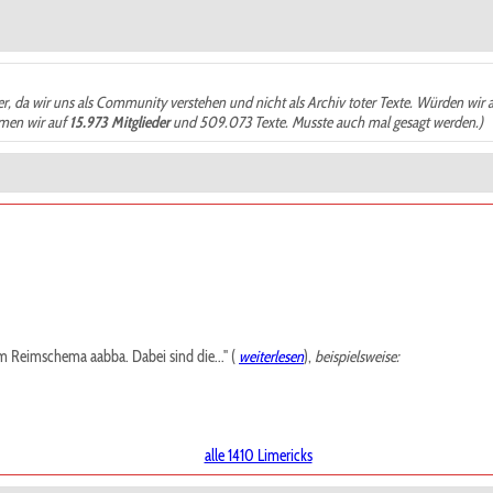
der, da wir uns als Community verstehen und nicht als Archiv toter Texte. Würden wir 
ämen wir auf
15.973 Mitglieder
und 509.073 Texte. Musste auch mal gesagt werden.)
m Reimschema aabba. Dabei sind die..." (
weiterlesen
),
beispielsweise:
alle 1410 Limericks