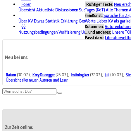
Foren
"Richtige" Texte:
Neu ersc
Übersicht
Aktuellste Diskussionen
Suche im Forum
Tages (KdT)
Alle Themen
Bereich "KV
A
Kunst:
Sprüche für Zig
klein
Über KV
Etwas Statistik
Erklärung: Benutzersymbole
Worte
Lieber KV als gar ke
Spende für
§§
Kolumnen:
Autorenkolum
Nutzungsbedingungen
Verifizierung
Urheberrecht
... und anderes:
Avatare & Bild
Unsere TO
Passt dazu:
Literaturwett
Neu bei uns:
Raium
(30.07.),
KreyDuengger
(28.07.),
Imitologiker
(27.07.),
Juli
(20.07.),
Ste
Übersicht aller neuen Autoren und Leser
Zur Zeit online: