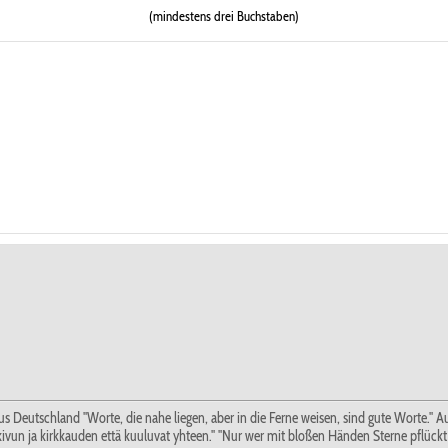
(mindestens drei Buchstaben)
." Aus Deutschland "Worte, die nahe liegen, aber in die Ferne weisen, sind gute Worte
an kivun ja kirkkauden että kuuluvat yhteen." "Nur wer mit bloßen Händen Sterne pflückt