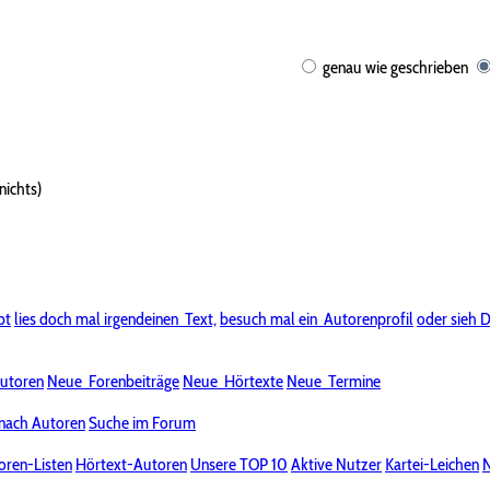
genau wie geschrieben
nichts)
bt
lies doch mal irgendeinen
Text,
besuch mal ein
Autorenprofil
oder sieh D
utoren
Neue
Forenbeiträge
Neue
Hörtexte
Neue
Termine
nach Autoren
Suche im Forum
oren-Listen
Hörtext-Autoren
Unsere TOP 10
Aktive Nutzer
Kartei-Leichen
N