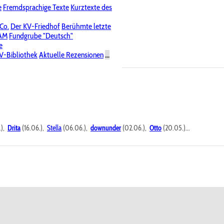
e
Fremdsprachige Texte
Kurztexte des
Nichtöffentliche Foren
 Co.
Der KV-Friedhof
Berühmte letzte
PAM
Fundgrube "Deutsch"
e
V-Bibliothek
Aktuelle Rezensionen
...
.),
Drita
(16.06.),
Stella
(06.06.),
downunder
(02.06.),
Otto
(20.05.)...