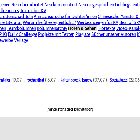
hienen
Neu überarbeitet
Neu kommentiert
Neu eingesprochen
Lieblingstext
-Board"
lle Genres
Bereich "Literatur & Schreiberei"
Texte über KV
Bereich "Allgemeines, Dies & Das"
arettenschachteln
Anmachsprüche für Dichter*innen
Chinesische Minister &
ine Literatur
 KV
Unsere Spenderliste
Warum heißt es eigentlich...?
Alle Wege führen zu KV
Werbeanzeigen für KV
Passwort vergessen?
Best of S
nen
Teamkolumnen
Kolumnenarchiv
Hören & Sehen:
Hörtexte
Video-Kanäl
er
P 10
Stalking
Daily Challenge
Datenschutzerklärung
Projekte mit Texten
Impressum
Plagiate
Bücher unserer Autoren
K
bewerbe
Verlage
rntaler
(19.07.),
rochusthal
(18.07.),
kaltenboeck-karow
(07.07.),
Sozialfuzzi
(22.06
(mindestens drei Buchstaben)