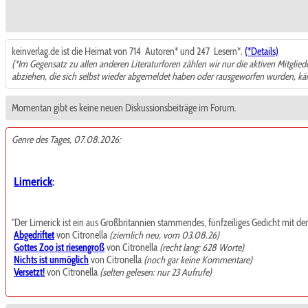
keinverlag.de ist die Heimat von 714
Autoren* und 247
Lesern*.
(*Details)
(*Im Gegensatz zu allen anderen Literaturforen zählen wir nur die aktiven Mitglie
abziehen, die sich selbst wieder abgemeldet haben oder rausgeworfen wurden, k
Momentan gibt es keine neuen Diskussionsbeiträge im Forum.
Genre des Tages, 07.08.2026:
Limerick
:
"Der Limerick ist ein aus Großbritannien stammendes, fünfzeiliges Gedicht mit de
Abgedriftet
von Citronella
(ziemlich neu, vom 03.08.26)
Gottes Zoo ist riesengroß
von Citronella
(recht lang: 628 Worte)
Nichts ist unmöglich
von Citronella
(noch gar keine Kommentare)
Versetzt!
von Citronella
(selten gelesen: nur 23 Aufrufe)