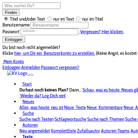
Finden
Titel und/oder Text
nur im Text
nur im Titel
Benutzername
Passwort
Vergessen? Hier klicken.
Einloggen
Du bist noch nicht angemeldet?
Klicke
hier, um Dir ein
Benutzerkonto zu erstellen.
(Keine Angst, es kostet 
Mein Konto
Einloggen
Anmelden
Passwort vergessen?
Start
Du hast noch keinen Plan?
Dann...
Schau, was es heute
Neues gi
Wieder da? Log Dich ein!
Neues
Alles, was heute
neu ist
Neue
Texte
Neue
Kommentare
Neue
A
Suche
Suche nach Texten
Schlagwortsuche
Suche nach Themen
Suche 
Autoren
Neu angemeldet
Komplettliste
Zufallsautor
Autoren-Teams
Aut
Texte