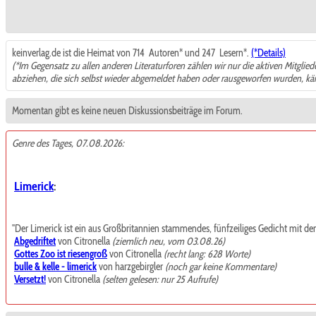
keinverlag.de ist die Heimat von 714
Autoren* und 247
Lesern*.
(*Details)
(*Im Gegensatz zu allen anderen Literaturforen zählen wir nur die aktiven Mitglie
abziehen, die sich selbst wieder abgemeldet haben oder rausgeworfen wurden, k
Momentan gibt es keine neuen Diskussionsbeiträge im Forum.
Genre des Tages, 07.08.2026:
Limerick
:
"Der Limerick ist ein aus Großbritannien stammendes, fünfzeiliges Gedicht mit de
Abgedriftet
von Citronella
(ziemlich neu, vom 03.08.26)
Gottes Zoo ist riesengroß
von Citronella
(recht lang: 628 Worte)
bulle & kelle - limerick
von harzgebirgler
(noch gar keine Kommentare)
Versetzt!
von Citronella
(selten gelesen: nur 25 Aufrufe)