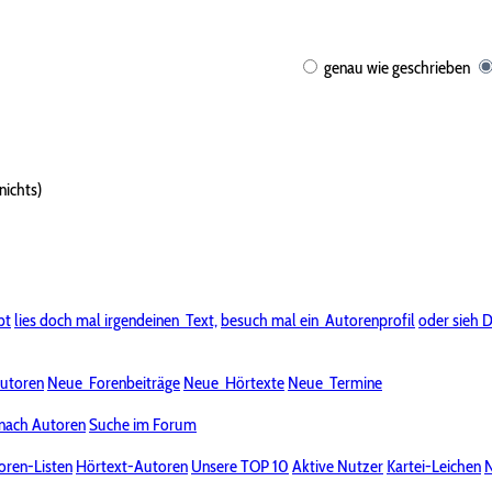
genau wie geschrieben
nichts)
bt
lies doch mal irgendeinen
Text,
besuch mal ein
Autorenprofil
oder sieh D
utoren
Neue
Forenbeiträge
Neue
Hörtexte
Neue
Termine
nach Autoren
Suche im Forum
oren-Listen
Hörtext-Autoren
Unsere TOP 10
Aktive Nutzer
Kartei-Leichen
N