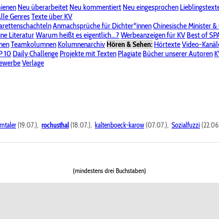
hienen
Neu überarbeitet
Neu kommentiert
Neu eingesprochen
Lieblingstext
-Board"
lle Genres
Bereich "Literatur & Schreiberei"
Texte über KV
Bereich "Allgemeines, Dies & Das"
arettenschachteln
Anmachsprüche für Dichter*innen
Chinesische Minister &
ine Literatur
 KV
Unsere Spenderliste
Warum heißt es eigentlich...?
Alle Wege führen zu KV
Werbeanzeigen für KV
Passwort vergessen?
Best of S
nen
Teamkolumnen
Kolumnenarchiv
Hören & Sehen:
Hörtexte
Video-Kanäl
er
P 10
Stalking
Daily Challenge
Datenschutzerklärung
Projekte mit Texten
Impressum
Plagiate
Bücher unserer Autoren
K
bewerbe
Verlage
rntaler
(19.07.),
rochusthal
(18.07.),
kaltenboeck-karow
(07.07.),
Sozialfuzzi
(22.06
(mindestens drei Buchstaben)