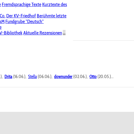
e
Fremdsprachige Texte
Kurztexte des
Nichtöffentliche Foren
 Co.
Der KV-Friedhof
Berühmte letzte
PAM
Fundgrube "Deutsch"
e
V-Bibliothek
Aktuelle Rezensionen
...
.),
Drita
(16.06.),
Stella
(06.06.),
downunder
(02.06.),
Otto
(20.05.)...