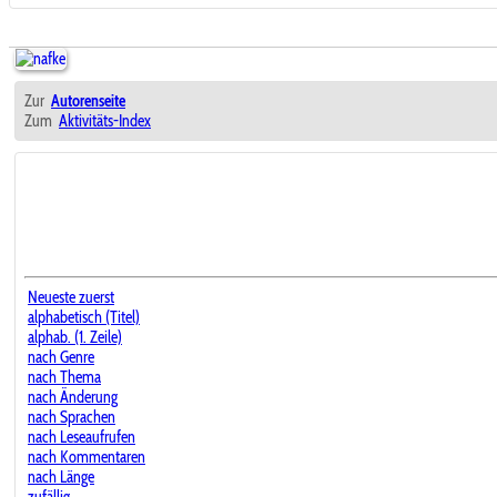
Zur
Autorenseite
Zum
Aktivitäts-Index
Neueste zuerst
alphabetisch (Titel)
alphab. (1. Zeile)
nach Genre
nach Thema
nach Änderung
nach Sprachen
nach Leseaufrufen
nach Kommentaren
nach Länge
zufällig