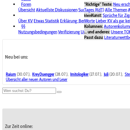
Foren
"Richtige" Texte:
Neu ersc
Übersicht
Aktuellste Diskussionen
Suche im Forum
Tages (KdT)
Alle Themen
Bereich "KV
A
Kunst:
Sprüche für Zig
klein
Über KV
Etwas Statistik
Erklärung: Benutzersymbole
Worte
Lieber KV als gar ke
Spende für
§§
Kolumnen:
Autorenkolum
Nutzungsbedingungen
Verifizierung
Urheberrecht
... und anderes:
Avatare & Bild
Unsere TO
Passt dazu:
Literaturwett
Neu bei uns:
Raium
(30.07.),
KreyDuengger
(28.07.),
Imitologiker
(27.07.),
Juli
(20.07.),
Ste
Übersicht aller neuen Autoren und Leser
Zur Zeit online: