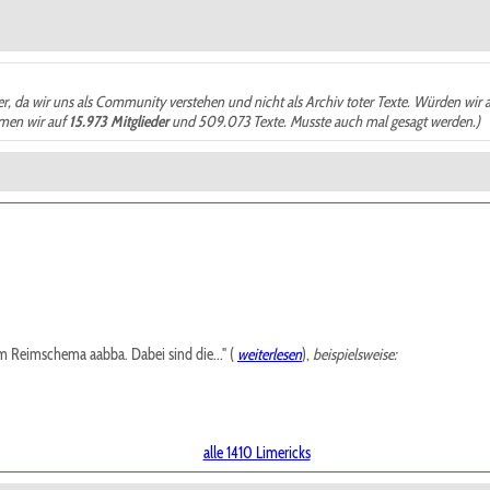
der, da wir uns als Community verstehen und nicht als Archiv toter Texte. Würden wir 
ämen wir auf
15.973 Mitglieder
und 509.073 Texte. Musste auch mal gesagt werden.)
m Reimschema aabba. Dabei sind die..." (
weiterlesen
),
beispielsweise:
alle 1410 Limericks