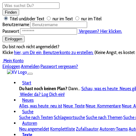
Finden
Titel und/oder Text
nur im Text
nur im Titel
Benutzername
Passwort
Vergessen? Hier klicken.
Einloggen
Du bist noch nicht angemeldet?
Klicke
hier, um Dir ein
Benutzerkonto zu erstellen.
(Keine Angst, es kostet 
Mein Konto
Einloggen
Anmelden
Passwort vergessen?
Start
Du hast noch keinen Plan?
Dann...
Schau, was es heute
Neues gi
Wieder da? Log Dich ein!
Neues
Alles, was heute
neu ist
Neue
Texte
Neue
Kommentare
Neue
A
Suche
Suche nach Texten
Schlagwortsuche
Suche nach Themen
Suche 
Autoren
Neu angemeldet
Komplettliste
Zufallsautor
Autoren-Teams
Aut
Texte