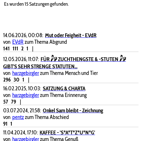
Es wurden 15 Satzungen gefunden.
14.06.2026, 00:08:
Mut oder Feigheit - EVdR
von
EVdR
zum Thema Abgrund
141
111
2
1
|
12.05.2026, 11:07:
FÜR 𓃗 ZUCHTHENGSTE & -STUTEN 𓃗
GIBT'S SEHR STRENGE STATUTEN...
von
harzgebirgler
zum Thema Mensch und Tier
296
30
1
|
16.02.2025, 10:03:
SATZUNG & CHARTA
von
harzgebirgler
zum Thema Erinnerung
57
79
|
03.07.2024, 21:58:
Onkel Sam bleibt - Zeichnung
von
pentz
zum Thema Abschied
91
1
11.04.2024, 17:10:
KAFFEE - 'S*A*T*Z*U*N*G'
von
harzgebirgler
zum Thema Genuß