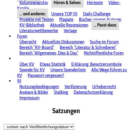
Kolumnenarchiv
Hören & Sehen:
Hörtexte
Video-
Kanäle
... und anderes:
Unsere TOP 10
Daily Challenge
Projekte mit Texten
Plagiate
Bücher unserer Autoren
KV-Bibliothek
Aktuelle Rezensionen
... Passt dazu:
Literaturwettbewerbe
Verlage
Foren
Übersicht
Aktuellste Diskussionen
Suche im Forum
Bereich "KV-Board"
Bereich "Literatur & Schreiberei"
Bereich "Allgemeines, Dies & Das"
Nichtöffentliche Foren
Über KV
Etwas Statistik
Erklärung: Benutzersymbole
Spende für KV
Unsere Spenderliste
Alle Wege führen zu
KV
Passwort vergessen?
§§
Nutzungsbedingungen
Verifizierung
Urheberrecht
Avatare & Bilder
Stalking
Datenschutzerklärung
Impressum
Satzungen