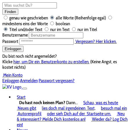
Finden
genau wie geschrieben
alle Worte (Reihenfolge egal)
mindestens eins der Worte
boolean
Titel und/oder Text
nur im Text
nur im Titel
Benutzername
Passwort
Vergessen? Hier klicken.
Einloggen
Du bist noch nicht angemeldet?
Klicke
hier, um Dir ein
Benutzerkonto zu erstellen.
(Keine Angst, es
kostet nichts)
Mein Konto
Einloggen
Anmelden
Passwort vergessen?
Start
Du hast noch keinen Plan?
Dann...
Schau, was es heute
Neues gibt
lies doch mal irgendeinen
Text,
besuch mal ein
Autorenprofil
oder sieh Dich auf der
Startseite um.
Neu
& interessiert? Melde Dich kostenlos an!
Wieder da? Log Dich
ein!