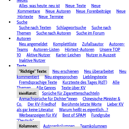
Neues
Alles, was heute
neu ist
Neue
Texte
Neue
Kommentare
Neue
Autoren
Neue
Forenbeiträge
Neue
Hörtexte
Neue
Termine
Suche
Suche nach Texten
Schlagwortsuche
Suche nach
Themen
Suche nach Autoren
Suche im Forum
Autoren
Neu angemeldet
Komplettliste
Zufallsautor
Autoren-
Teams
Autoren-Listen
Hörtext-Autoren
Unsere TOP
10
Aktive Nutzer
Kartei-Leichen
Nutzer in Auszeit
Inaktive Nutzer
Texte
"Richtige" Texte:
Neu erschienen
Neu überarbeitet
Neu
kommentiert
Neu eingesprochen
Lieblingstexte
Fremdsprachige Texte
Kurztexte des Tages (KdT)
Alle
Themen
Alle Genres
Texte über KV
Kunst:
Sprüche für Zigarettenschachteln
klein
Anmachsprüche für Dichter*innen
Chinesische Minister &
Co.
Der KV-Friedhof
Berühmte letzte Worte
Lieber KV
als gar keine Literatur
Warum heißt es eigentlich...?
Werbeanzeigen für KV
Best of SPAM
Fundgrube
"Deutsch"
Kolumnen:
Autorenkolumnen
Teamkolumnen