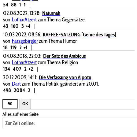
54
88
1
1
|
02.08.2022, 13:28:
Naturnah
von
LotharAtzert
zum Thema Gegensätze
43
160
3
+4
|
10.03.2022, 08:56:
KAFFEE-SATZUNG [Genre des Tages]
von
harzgebirgler
zum Thema Humor
18
119
2
+1
|
04.08.2018, 22:03:
Der Satz des Arabicus
von
LotharAtzert
zum Thema Religion
134
407
2
+2
|
30.12.2009, 14:11:
Die Verfassung von Aipotu
von
Dart
zum Thema Politik, geändert am 20.01.
498
2084
2
|
OK
Alles auf einer Seite
Zur Zeit online: