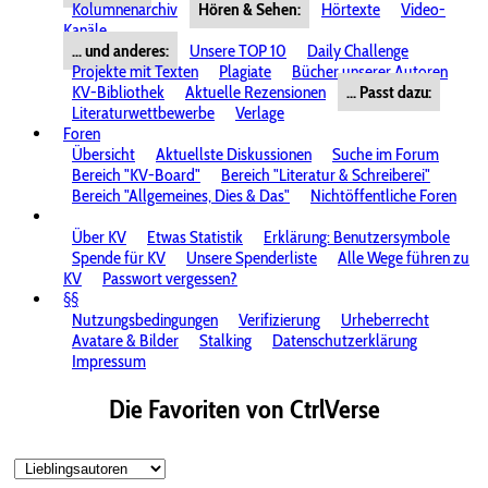
Kolumnenarchiv
Hören & Sehen:
Hörtexte
Video-
Kanäle
... und anderes:
Unsere TOP 10
Daily Challenge
Projekte mit Texten
Plagiate
Bücher unserer Autoren
KV-Bibliothek
Aktuelle Rezensionen
... Passt dazu:
Literaturwettbewerbe
Verlage
Foren
Übersicht
Aktuellste Diskussionen
Suche im Forum
Bereich "KV-Board"
Bereich "Literatur & Schreiberei"
Bereich "Allgemeines, Dies & Das"
Nichtöffentliche Foren
Über KV
Etwas Statistik
Erklärung: Benutzersymbole
Spende für KV
Unsere Spenderliste
Alle Wege führen zu
KV
Passwort vergessen?
§§
Nutzungsbedingungen
Verifizierung
Urheberrecht
Avatare & Bilder
Stalking
Datenschutzerklärung
Impressum
Die Favoriten von CtrlVerse