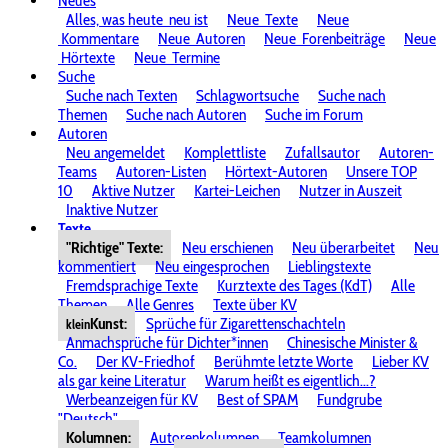
Neues
Alles, was heute
neu ist
Neue
Texte
Neue
Kommentare
Neue
Autoren
Neue
Forenbeiträge
Neue
Hörtexte
Neue
Termine
Suche
Suche nach Texten
Schlagwortsuche
Suche nach
Themen
Suche nach Autoren
Suche im Forum
Autoren
Neu angemeldet
Komplettliste
Zufallsautor
Autoren-
Teams
Autoren-Listen
Hörtext-Autoren
Unsere TOP
10
Aktive Nutzer
Kartei-Leichen
Nutzer in Auszeit
Inaktive Nutzer
Texte
"Richtige" Texte:
Neu erschienen
Neu überarbeitet
Neu
kommentiert
Neu eingesprochen
Lieblingstexte
Fremdsprachige Texte
Kurztexte des Tages (KdT)
Alle
Themen
Alle Genres
Texte über KV
Kunst:
Sprüche für Zigarettenschachteln
klein
Anmachsprüche für Dichter*innen
Chinesische Minister &
Co.
Der KV-Friedhof
Berühmte letzte Worte
Lieber KV
als gar keine Literatur
Warum heißt es eigentlich...?
Werbeanzeigen für KV
Best of SPAM
Fundgrube
"Deutsch"
Kolumnen:
Autorenkolumnen
Teamkolumnen