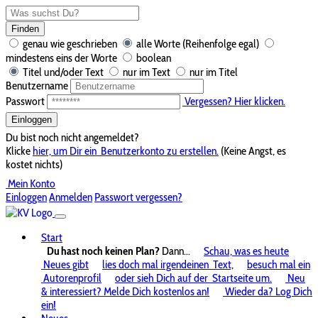
Finden
genau wie geschrieben
alle Worte (Reihenfolge egal)
mindestens eins der Worte
boolean
Titel und/oder Text
nur im Text
nur im Titel
Benutzername
Passwort
Vergessen? Hier klicken.
Einloggen
Du bist noch nicht angemeldet?
Klicke
hier, um Dir ein
Benutzerkonto zu erstellen.
(Keine Angst, es
kostet nichts)
Mein Konto
Einloggen
Anmelden
Passwort vergessen?
Start
Du hast noch keinen Plan?
Dann...
Schau, was es heute
Neues gibt
lies doch mal irgendeinen
Text,
besuch mal ein
Autorenprofil
oder sieh Dich auf der
Startseite um.
Neu
& interessiert? Melde Dich kostenlos an!
Wieder da? Log Dich
ein!