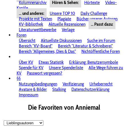
Kolumnenarchiv
Hören & Sehen:
Hörtexte
Video-
Kanäle
... und anderes:
Unsere TOP 10
Daily Challenge
Projekte mit Texten
Plagiate
Bücher unserer Autoren
KV-Bibliothek
Aktuelle Rezensionen
... Passt dazu:
Literaturwettbewerbe
Verlage
Foren
Übersicht
Aktuellste Diskussionen
Suche im Forum
Bereich "KV-Board"
Bereich "Literatur & Schreiberei"
Bereich "Allgemeines, Dies & Das"
Nichtöffentliche Foren
Über KV
Etwas Statistik
Erklärung: Benutzersymbole
Spende für KV
Unsere Spenderliste
Alle Wege führen zu
KV
Passwort vergessen?
§§
Nutzungsbedingungen
Verifizierung
Urheberrecht
Avatare & Bilder
Stalking
Datenschutzerklärung
Impressum
Die Favoriten von Anniemal