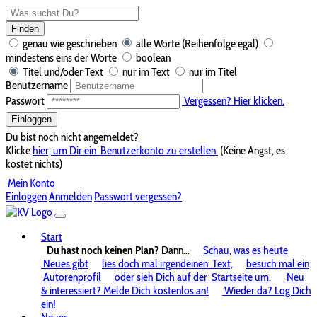
Finden
genau wie geschrieben
alle Worte (Reihenfolge egal)
mindestens eins der Worte
boolean
Titel und/oder Text
nur im Text
nur im Titel
Benutzername
Passwort
Vergessen? Hier klicken.
Einloggen
Du bist noch nicht angemeldet?
Klicke
hier, um Dir ein
Benutzerkonto zu erstellen.
(Keine Angst, es
kostet nichts)
Mein Konto
Einloggen
Anmelden
Passwort vergessen?
Start
Du hast noch keinen Plan?
Dann...
Schau, was es heute
Neues gibt
lies doch mal irgendeinen
Text,
besuch mal ein
Autorenprofil
oder sieh Dich auf der
Startseite um.
Neu
& interessiert? Melde Dich kostenlos an!
Wieder da? Log Dich
ein!