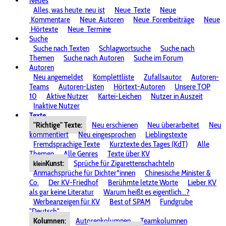
Neues
Alles, was heute
neu ist
Neue
Texte
Neue
Kommentare
Neue
Autoren
Neue
Forenbeiträge
Neue
Hörtexte
Neue
Termine
Suche
Suche nach Texten
Schlagwortsuche
Suche nach
Themen
Suche nach Autoren
Suche im Forum
Autoren
Neu angemeldet
Komplettliste
Zufallsautor
Autoren-
Teams
Autoren-Listen
Hörtext-Autoren
Unsere TOP
10
Aktive Nutzer
Kartei-Leichen
Nutzer in Auszeit
Inaktive Nutzer
Texte
"Richtige" Texte:
Neu erschienen
Neu überarbeitet
Neu
kommentiert
Neu eingesprochen
Lieblingstexte
Fremdsprachige Texte
Kurztexte des Tages (KdT)
Alle
Themen
Alle Genres
Texte über KV
Kunst:
Sprüche für Zigarettenschachteln
klein
Anmachsprüche für Dichter*innen
Chinesische Minister &
Co.
Der KV-Friedhof
Berühmte letzte Worte
Lieber KV
als gar keine Literatur
Warum heißt es eigentlich...?
Werbeanzeigen für KV
Best of SPAM
Fundgrube
"Deutsch"
Kolumnen:
Autorenkolumnen
Teamkolumnen