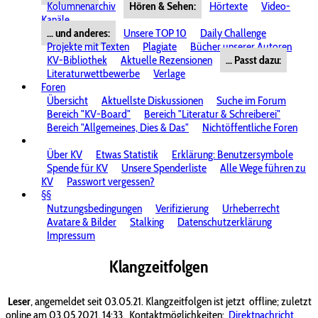
Kolumnenarchiv
Hören & Sehen:
Hörtexte
Video-
Kanäle
... und anderes:
Unsere TOP 10
Daily Challenge
Projekte mit Texten
Plagiate
Bücher unserer Autoren
KV-Bibliothek
Aktuelle Rezensionen
... Passt dazu:
Literaturwettbewerbe
Verlage
Foren
Übersicht
Aktuellste Diskussionen
Suche im Forum
Bereich "KV-Board"
Bereich "Literatur & Schreiberei"
Bereich "Allgemeines, Dies & Das"
Nichtöffentliche Foren
Über KV
Etwas Statistik
Erklärung: Benutzersymbole
Spende für KV
Unsere Spenderliste
Alle Wege führen zu
KV
Passwort vergessen?
§§
Nutzungsbedingungen
Verifizierung
Urheberrecht
Avatare & Bilder
Stalking
Datenschutzerklärung
Impressum
Klangzeitfolgen
Leser
, angemeldet seit 03.05.21. Klangzeitfolgen ist jetzt
offline; zuletzt
online am 03.05.2021, 14:33.
Kontaktmöglichkeiten:
Direktnachricht