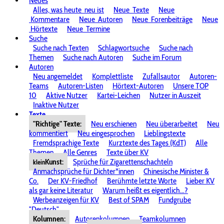
Neues
Alles, was heute
neu ist
Neue
Texte
Neue
Kommentare
Neue
Autoren
Neue
Forenbeiträge
Neue
Hörtexte
Neue
Termine
Suche
Suche nach Texten
Schlagwortsuche
Suche nach
Themen
Suche nach Autoren
Suche im Forum
Autoren
Neu angemeldet
Komplettliste
Zufallsautor
Autoren-
Teams
Autoren-Listen
Hörtext-Autoren
Unsere TOP
10
Aktive Nutzer
Kartei-Leichen
Nutzer in Auszeit
Inaktive Nutzer
Texte
"Richtige" Texte:
Neu erschienen
Neu überarbeitet
Neu
kommentiert
Neu eingesprochen
Lieblingstexte
Fremdsprachige Texte
Kurztexte des Tages (KdT)
Alle
Themen
Alle Genres
Texte über KV
Kunst:
Sprüche für Zigarettenschachteln
klein
Anmachsprüche für Dichter*innen
Chinesische Minister &
Co.
Der KV-Friedhof
Berühmte letzte Worte
Lieber KV
als gar keine Literatur
Warum heißt es eigentlich...?
Werbeanzeigen für KV
Best of SPAM
Fundgrube
"Deutsch"
Kolumnen:
Autorenkolumnen
Teamkolumnen