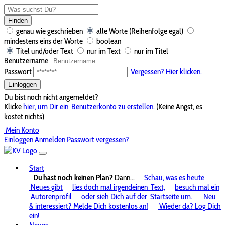
Finden
genau wie geschrieben
alle Worte (Reihenfolge egal)
mindestens eins der Worte
boolean
Titel und/oder Text
nur im Text
nur im Titel
Benutzername
Passwort
Vergessen? Hier klicken.
Einloggen
Du bist noch nicht angemeldet?
Klicke
hier, um Dir ein
Benutzerkonto zu erstellen.
(Keine Angst, es
kostet nichts)
Mein Konto
Einloggen
Anmelden
Passwort vergessen?
Start
Du hast noch keinen Plan?
Dann...
Schau, was es heute
Neues gibt
lies doch mal irgendeinen
Text,
besuch mal ein
Autorenprofil
oder sieh Dich auf der
Startseite um.
Neu
& interessiert? Melde Dich kostenlos an!
Wieder da? Log Dich
ein!