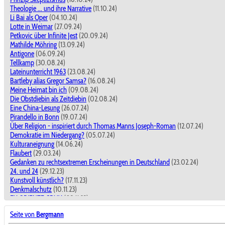
Theologie ... und ihre Narrative
(11.10.24)
Li Bai als Oper
(04.10.24)
Lotte in Weimar
(27.09.24)
Petkovic über Infinite Jest
(20.09.24)
Mathilde Möhring
(13.09.24)
Antigone
(06.09.24)
Tellkamp
(30.08.24)
Lateinunterricht 1963
(23.08.24)
Bartleby alias Gregor Samsa?
(16.08.24)
Meine Heimat bin ich
(09.08.24)
Die Obstdiebin als Zeitdiebin
(02.08.24)
Eine China-Lesung
(26.07.24)
Pirandello in Bonn
(19.07.24)
Über Religion - inspiriert durch Thomas Manns Joseph-Roman
(12.07.24)
Demokratie im Niedergang?
(05.07.24)
Kulturaneignung
(14.06.24)
Flaubert
(29.03.24)
Gedanken zu rechtsextremen Erscheinungen in Deutschland
(23.02.24)
24. und 24
(29.12.23)
Kunstvoll künstlich?
(17.11.23)
Denkmalschutz
(10.11.23)
EX ORIENTE CRUX
(03.11.23)
SAID
(18.08.23)
Seite von
Bergmann
Frühe Kunstbegegnungen
(11.08.23)