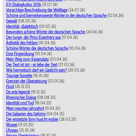
KV-Dialogkultur 2016
(31.07.26)
Vorsichtige Beschreibung der Weltlage
(24.07.26)
Schöne und bemerkenswerte Wörter in der deutschen Sprache
(12.06.26)
Gewalt
(08.05.26)
Identität, dialektisch
(01.05.26)
Besonders schöne Wörter der deutschen Sprache
(24.04.26)
Der Junge, der Prinz Eisenherz war
(17.04.26)
Ästhetik des Fehlers
(10.04.26)
Schöne Wörter der deutschen Sprache
(10.04.26)
Eine Fingerübung
(10.04.26)
Mein Weg zum Kaiserplatz
(03.04.26)
Der Text ist tot - es lebe der Text
(27.03.26)
Wie hermetisch darf ein Gedicht sein?
(20.03.26)
Traurige Sonette
(16.01.26)
Grenzen der Übersetzung
(02.01.26)
Fluid
(26.12.25)
De arte legendi
(19.12.25)
Rheinischer Dialog
(08.08.25)
Identität und Tod
(18.04.25)
Mein neuntes Jahrzehnt
(11.04.25)
Die Galaxien des Gehirns
(04.04.25)
Der entsetzte Sinn huscht vorbei
(28.03.25)
Wuwei
(17.01.25)
Ulysses
(25.10.24)
Prinzip Skeptizismus
(18.10.24)