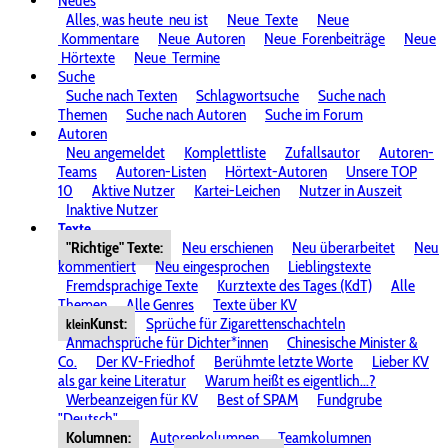
Neues
Alles, was heute
neu ist
Neue
Texte
Neue
Kommentare
Neue
Autoren
Neue
Forenbeiträge
Neue
Hörtexte
Neue
Termine
Suche
Suche nach Texten
Schlagwortsuche
Suche nach
Themen
Suche nach Autoren
Suche im Forum
Autoren
Neu angemeldet
Komplettliste
Zufallsautor
Autoren-
Teams
Autoren-Listen
Hörtext-Autoren
Unsere TOP
10
Aktive Nutzer
Kartei-Leichen
Nutzer in Auszeit
Inaktive Nutzer
Texte
"Richtige" Texte:
Neu erschienen
Neu überarbeitet
Neu
kommentiert
Neu eingesprochen
Lieblingstexte
Fremdsprachige Texte
Kurztexte des Tages (KdT)
Alle
Themen
Alle Genres
Texte über KV
Kunst:
Sprüche für Zigarettenschachteln
klein
Anmachsprüche für Dichter*innen
Chinesische Minister &
Co.
Der KV-Friedhof
Berühmte letzte Worte
Lieber KV
als gar keine Literatur
Warum heißt es eigentlich...?
Werbeanzeigen für KV
Best of SPAM
Fundgrube
"Deutsch"
Kolumnen:
Autorenkolumnen
Teamkolumnen