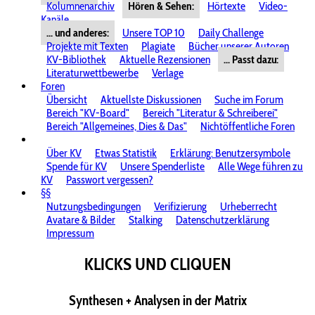
Kolumnenarchiv
Hören & Sehen:
Hörtexte
Video-
Kanäle
... und anderes:
Unsere TOP 10
Daily Challenge
Projekte mit Texten
Plagiate
Bücher unserer Autoren
KV-Bibliothek
Aktuelle Rezensionen
... Passt dazu:
Literaturwettbewerbe
Verlage
Foren
Übersicht
Aktuellste Diskussionen
Suche im Forum
Bereich "KV-Board"
Bereich "Literatur & Schreiberei"
Bereich "Allgemeines, Dies & Das"
Nichtöffentliche Foren
Über KV
Etwas Statistik
Erklärung: Benutzersymbole
Spende für KV
Unsere Spenderliste
Alle Wege führen zu
KV
Passwort vergessen?
§§
Nutzungsbedingungen
Verifizierung
Urheberrecht
Avatare & Bilder
Stalking
Datenschutzerklärung
Impressum
KLICKS UND CLIQUEN
Synthesen + Analysen in der Matrix