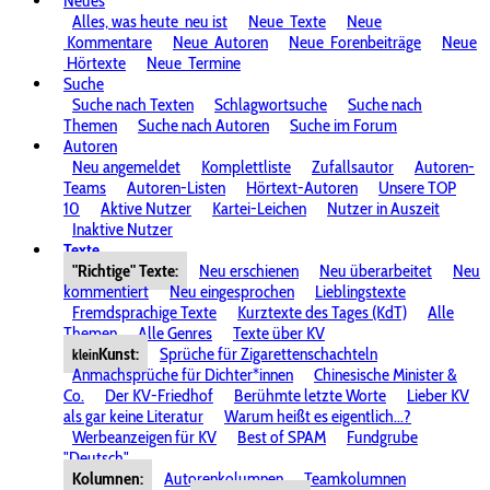
Neues
Alles, was heute
neu ist
Neue
Texte
Neue
Kommentare
Neue
Autoren
Neue
Forenbeiträge
Neue
Hörtexte
Neue
Termine
Suche
Suche nach Texten
Schlagwortsuche
Suche nach
Themen
Suche nach Autoren
Suche im Forum
Autoren
Neu angemeldet
Komplettliste
Zufallsautor
Autoren-
Teams
Autoren-Listen
Hörtext-Autoren
Unsere TOP
10
Aktive Nutzer
Kartei-Leichen
Nutzer in Auszeit
Inaktive Nutzer
Texte
"Richtige" Texte:
Neu erschienen
Neu überarbeitet
Neu
kommentiert
Neu eingesprochen
Lieblingstexte
Fremdsprachige Texte
Kurztexte des Tages (KdT)
Alle
Themen
Alle Genres
Texte über KV
Kunst:
Sprüche für Zigarettenschachteln
klein
Anmachsprüche für Dichter*innen
Chinesische Minister &
Co.
Der KV-Friedhof
Berühmte letzte Worte
Lieber KV
als gar keine Literatur
Warum heißt es eigentlich...?
Werbeanzeigen für KV
Best of SPAM
Fundgrube
"Deutsch"
Kolumnen:
Autorenkolumnen
Teamkolumnen