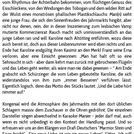
vom Rhythmus der Achterbahn bekommen, vom flüchtigen Genuss des
Eisschleckens, von den Windungen des Tobogan und dem wilden Ritt auf
der Wulst eines monströsen phallischen Plastikschlauchs: Man(n) sieht
eine junge Frau, die sich den Sinnenfreuden des Jahrmarkts hingibt, aber
nicht nur denen, nein, der in dieser Inszenierung zum lesbischen Vamp
mutierte Kommerzienrat Rauch macht sich unmissverständlich an das
junge Leben ran und will Karoline nach Altötting entführen, wozu diese
auch bereit ist, doch aus dieser Lesbennummer wird eben nichts und am
Ende hat Karoline endgültig ihren Kasimir an den Merkl Franz seine Erna
verloren, aber eine Einsicht gewonnen: „Man hat halt oft so eine
Sehnsucht in sich - aber dann kehrt man zurück mit gebrochenen Flügeln
und das Leben geht weiter, als wäre man nie dabei gewesen – “ Am Ende
grabscht sich Schürzinger die vom Leben gebeutelte Karoline, die sich
widerstandslos von ihm zum „immer Besseren“ verführen lässt.
Eigentlich logisch, denn das Motto des Stücks lautet: „Und die Liebe hört
nimmer auf.“
Kongenial wird die Atmosphäre des Jahrmarkts mit den dort üblichen
Schlagern massiv dem Zuschauer in die Ohren gedröhnt. Die einzelnen
Darsteller singen abwechselnd in Karaoke-Manier - jeder darf mal, auch
wenn es nicht unbedingt in den Kontext der Handlung passt. Und so
erfreuen wir uns an den Klängen von Drafi Deutschers "Marmor Stein und
Eisen bricht", „Eine neue Liebe ist wie ein neues Leben“, Gittes „Ich will