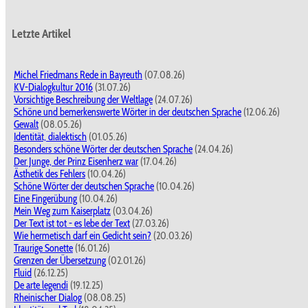
Letzte Artikel
Michel Friedmans Rede in Bayreuth
(07.08.26)
KV-Dialogkultur 2016
(31.07.26)
Vorsichtige Beschreibung der Weltlage
(24.07.26)
Schöne und bemerkenswerte Wörter in der deutschen Sprache
(12.06.26)
Gewalt
(08.05.26)
Identität, dialektisch
(01.05.26)
Besonders schöne Wörter der deutschen Sprache
(24.04.26)
Der Junge, der Prinz Eisenherz war
(17.04.26)
Ästhetik des Fehlers
(10.04.26)
Schöne Wörter der deutschen Sprache
(10.04.26)
Eine Fingerübung
(10.04.26)
Mein Weg zum Kaiserplatz
(03.04.26)
Der Text ist tot - es lebe der Text
(27.03.26)
Wie hermetisch darf ein Gedicht sein?
(20.03.26)
Traurige Sonette
(16.01.26)
Grenzen der Übersetzung
(02.01.26)
Fluid
(26.12.25)
De arte legendi
(19.12.25)
Rheinischer Dialog
(08.08.25)