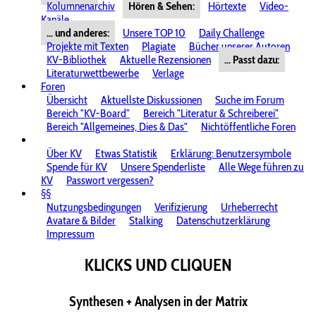
Kolumnenarchiv
Hören & Sehen:
Hörtexte
Video-
Kanäle
... und anderes:
Unsere TOP 10
Daily Challenge
Projekte mit Texten
Plagiate
Bücher unserer Autoren
KV-Bibliothek
Aktuelle Rezensionen
... Passt dazu:
Literaturwettbewerbe
Verlage
Foren
Übersicht
Aktuellste Diskussionen
Suche im Forum
Bereich "KV-Board"
Bereich "Literatur & Schreiberei"
Bereich "Allgemeines, Dies & Das"
Nichtöffentliche Foren
Über KV
Etwas Statistik
Erklärung: Benutzersymbole
Spende für KV
Unsere Spenderliste
Alle Wege führen zu
KV
Passwort vergessen?
§§
Nutzungsbedingungen
Verifizierung
Urheberrecht
Avatare & Bilder
Stalking
Datenschutzerklärung
Impressum
KLICKS UND CLIQUEN
Synthesen + Analysen in der Matrix