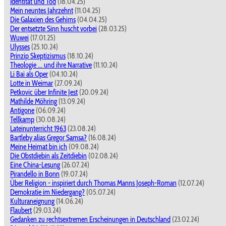
Identität und Tod
(18.04.25)
Mein neuntes Jahrzehnt
(11.04.25)
Die Galaxien des Gehirns
(04.04.25)
Der entsetzte Sinn huscht vorbei
(28.03.25)
Wuwei
(17.01.25)
Ulysses
(25.10.24)
Prinzip Skeptizismus
(18.10.24)
Theologie ... und ihre Narrative
(11.10.24)
Li Bai als Oper
(04.10.24)
Lotte in Weimar
(27.09.24)
Petkovic über Infinite Jest
(20.09.24)
Mathilde Möhring
(13.09.24)
Antigone
(06.09.24)
Tellkamp
(30.08.24)
Lateinunterricht 1963
(23.08.24)
Bartleby alias Gregor Samsa?
(16.08.24)
Meine Heimat bin ich
(09.08.24)
Die Obstdiebin als Zeitdiebin
(02.08.24)
Eine China-Lesung
(26.07.24)
Pirandello in Bonn
(19.07.24)
Über Religion - inspiriert durch Thomas Manns Joseph-Roman
(12.07.24)
Demokratie im Niedergang?
(05.07.24)
Kulturaneignung
(14.06.24)
Flaubert
(29.03.24)
Gedanken zu rechtsextremen Erscheinungen in Deutschland
(23.02.24)