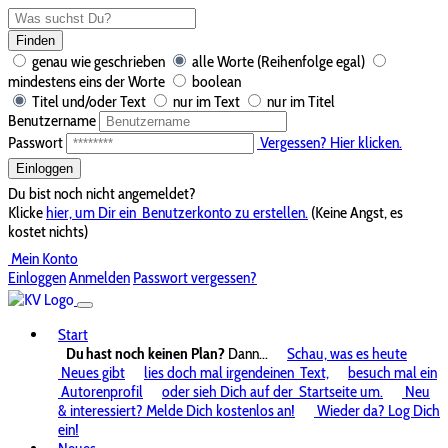
Finden
genau wie geschrieben
alle Worte (Reihenfolge egal)
mindestens eins der Worte
boolean
Titel und/oder Text
nur im Text
nur im Titel
Benutzername
Passwort
Vergessen? Hier klicken.
Einloggen
Du bist noch nicht angemeldet?
Klicke
hier, um Dir ein
Benutzerkonto zu erstellen.
(Keine Angst, es
kostet nichts)
Mein Konto
Einloggen
Anmelden
Passwort vergessen?
Start
Du hast noch keinen Plan?
Dann...
Schau, was es heute
Neues gibt
lies doch mal irgendeinen
Text,
besuch mal ein
Autorenprofil
oder sieh Dich auf der
Startseite um.
Neu
& interessiert? Melde Dich kostenlos an!
Wieder da? Log Dich
ein!