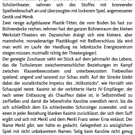
Schülertheater, nahmen sich des Stoffes mit brennender
Spielleidenschaft an und überzeugten mit lockerem Spiel, angemessener
Gestik und Mimik.
Zwei riesige aufgeblasene Plastik-Titten, die vom Boden bis fast zur
Bühnendecke reichen, nehmen fast den ganzen Bühnenraum des kleinen
Werkstatt-Theaters ein. Dazwischen drängt sich eine kleinere, aber
mannshohe, monadenartige Plastikkugel mit Reißverschluss (da wird
man wohl im Laufe der Handlung ins leibnitzsche Energiezentrum
steigen müssen, mutmaßt richtig der Theatergänger).
Der geneigte Zuschauer sieht ein Stück auf dem Jahrmarkt des Lebens,
das die Turbulenzen zwischenmenschlicher Beziehungen im Kampf
zwischen Klassenbewusstsein und unterbewusstem Triebwollen
spielend, singend und tanzend zur Schau stellt. Auf der Strecke bleibt
dabei der sozialkritische Impetus des „Volksstücks“, wie Horváth sein
Schauspiel nennt. Kasimir ist der verbitterte Hartz IV-Empfänger, der
nach seiner Entlassung als Chauffeur dabei ist, in Selbstmitleid zu
zerfließen und damit die lebensfrohe Karoline unendlich nervt, bis die
sich schließlich dem Eis schleckenden Schürzinger zuwendet, und so
einen in jeder Beziehung blanken Kasimir zurücklässt, der sich dem Suff
ergibt und sich mit Merkl und dem Merkl Franz seiner Erna einlässt. Der
Name Merkl gibt, wer hätte es gedacht, Gelegenheit zu anzüglichem
Spiel mit nicht unbekanntem Namen. Selig kann Karoline nicht genug