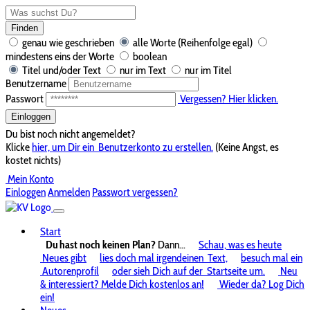
Finden
genau wie geschrieben
alle Worte (Reihenfolge egal)
mindestens eins der Worte
boolean
Titel und/oder Text
nur im Text
nur im Titel
Benutzername
Passwort
Vergessen? Hier klicken.
Einloggen
Du bist noch nicht angemeldet?
Klicke
hier, um Dir ein
Benutzerkonto zu erstellen.
(Keine Angst, es
kostet nichts)
Mein Konto
Einloggen
Anmelden
Passwort vergessen?
Start
Du hast noch keinen Plan?
Dann...
Schau, was es heute
Neues gibt
lies doch mal irgendeinen
Text,
besuch mal ein
Autorenprofil
oder sieh Dich auf der
Startseite um.
Neu
& interessiert? Melde Dich kostenlos an!
Wieder da? Log Dich
ein!