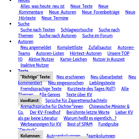
Neues
Alles, was heute
neu ist
Neue
Texte
Neue
Kommentare
Neue
Autoren
Neue
Forenbeiträge
Neue
Hörtexte
Neue
Termine
Suche
Suche nach Texten
Schlagwortsuche
Suche nach
Themen
Suche nach Autoren
Suche im Forum
Autoren
Neu angemeldet
Komplettliste
Zufallsautor
Autoren-
Teams
Autoren-Listen
Hörtext-Autoren
Unsere TOP
10
Aktive Nutzer
Kartei-Leichen
Nutzer in Auszeit
Inaktive Nutzer
Texte
"Richtige" Texte:
Neu erschienen
Neu überarbeitet
Neu
kommentiert
Neu eingesprochen
Lieblingstexte
Fremdsprachige Texte
Kurztexte des Tages (KdT)
Alle
Themen
Alle Genres
Texte über KV
Kunst:
Sprüche für Zigarettenschachteln
klein
Anmachsprüche für Dichter*innen
Chinesische Minister &
Co.
Der KV-Friedhof
Berühmte letzte Worte
Lieber KV
als gar keine Literatur
Warum heißt es eigentlich...?
Werbeanzeigen für KV
Best of SPAM
Fundgrube
"Deutsch"
Kolumnen:
Autorenkolumnen
Teamkolumnen