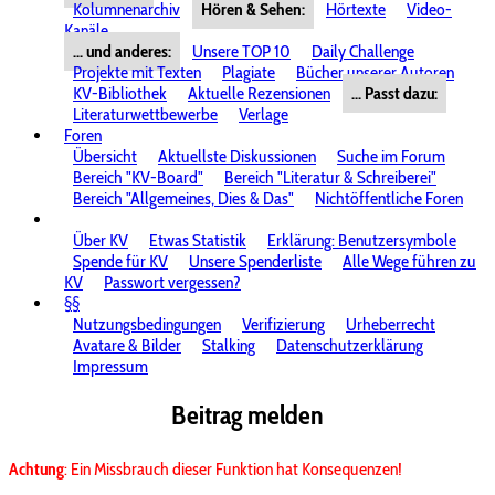
Kolumnenarchiv
Hören & Sehen:
Hörtexte
Video-
Kanäle
... und anderes:
Unsere TOP 10
Daily Challenge
Projekte mit Texten
Plagiate
Bücher unserer Autoren
KV-Bibliothek
Aktuelle Rezensionen
... Passt dazu:
Literaturwettbewerbe
Verlage
Foren
Übersicht
Aktuellste Diskussionen
Suche im Forum
Bereich "KV-Board"
Bereich "Literatur & Schreiberei"
Bereich "Allgemeines, Dies & Das"
Nichtöffentliche Foren
Über KV
Etwas Statistik
Erklärung: Benutzersymbole
Spende für KV
Unsere Spenderliste
Alle Wege führen zu
KV
Passwort vergessen?
§§
Nutzungsbedingungen
Verifizierung
Urheberrecht
Avatare & Bilder
Stalking
Datenschutzerklärung
Impressum
Beitrag melden
Achtung
: Ein Missbrauch dieser Funktion hat Konsequenzen!