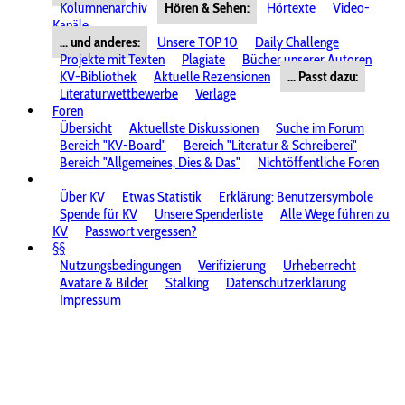
Kolumnenarchiv
Hören & Sehen:
Hörtexte
Video-
Kanäle
... und anderes:
Unsere TOP 10
Daily Challenge
Projekte mit Texten
Plagiate
Bücher unserer Autoren
KV-Bibliothek
Aktuelle Rezensionen
... Passt dazu:
Literaturwettbewerbe
Verlage
Foren
Übersicht
Aktuellste Diskussionen
Suche im Forum
Bereich "KV-Board"
Bereich "Literatur & Schreiberei"
Bereich "Allgemeines, Dies & Das"
Nichtöffentliche Foren
Über KV
Etwas Statistik
Erklärung: Benutzersymbole
Spende für KV
Unsere Spenderliste
Alle Wege führen zu
KV
Passwort vergessen?
§§
Nutzungsbedingungen
Verifizierung
Urheberrecht
Avatare & Bilder
Stalking
Datenschutzerklärung
Impressum