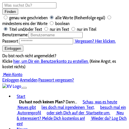
Finden
genau wie geschrieben
alle Worte (Reihenfolge egal)
mindestens eins der Worte
boolean
Titel und/oder Text
nur im Text
nur im Titel
Benutzername
Passwort
Vergessen? Hier klicken.
Einloggen
Du bist noch nicht angemeldet?
Klicke
hier, um Dir ein
Benutzerkonto zu erstellen.
(Keine Angst, es
kostet nichts)
Mein Konto
Einloggen
Anmelden
Passwort vergessen?
Start
Du hast noch keinen Plan?
Dann...
Schau, was es heute
Neues gibt
lies doch mal irgendeinen
Text,
besuch mal ein
Autorenprofil
oder sieh Dich auf der
Startseite um.
Neu
& interessiert? Melde Dich kostenlos an!
Wieder da? Log Dich
ein!