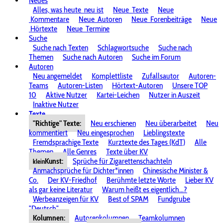
Neues
Alles, was heute
neu ist
Neue
Texte
Neue
Kommentare
Neue
Autoren
Neue
Forenbeiträge
Neue
Hörtexte
Neue
Termine
Suche
Suche nach Texten
Schlagwortsuche
Suche nach
Themen
Suche nach Autoren
Suche im Forum
Autoren
Neu angemeldet
Komplettliste
Zufallsautor
Autoren-
Teams
Autoren-Listen
Hörtext-Autoren
Unsere TOP
10
Aktive Nutzer
Kartei-Leichen
Nutzer in Auszeit
Inaktive Nutzer
Texte
"Richtige" Texte:
Neu erschienen
Neu überarbeitet
Neu
kommentiert
Neu eingesprochen
Lieblingstexte
Fremdsprachige Texte
Kurztexte des Tages (KdT)
Alle
Themen
Alle Genres
Texte über KV
Kunst:
Sprüche für Zigarettenschachteln
klein
Anmachsprüche für Dichter*innen
Chinesische Minister &
Co.
Der KV-Friedhof
Berühmte letzte Worte
Lieber KV
als gar keine Literatur
Warum heißt es eigentlich...?
Werbeanzeigen für KV
Best of SPAM
Fundgrube
"Deutsch"
Kolumnen:
Autorenkolumnen
Teamkolumnen