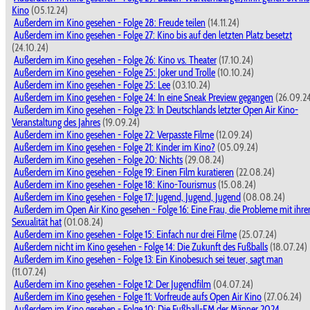
Kino
(05.12.24)
Außerdem im Kino gesehen - Folge 28: Freude teilen
(14.11.24)
Außerdem im Kino gesehen - Folge 27: Kino bis auf den letzten Platz besetzt
(24.10.24)
Außerdem im Kino gesehen - Folge 26: Kino vs. Theater
(17.10.24)
Außerdem im Kino gesehen - Folge 25: Joker und Trolle
(10.10.24)
Außerdem im Kino gesehen - Folge 25: Lee
(03.10.24)
Außerdem im Kino gesehen - Folge 24: In eine Sneak Preview gegangen
(26.09.2
Außerdem im Kino gesehen - Folge 23: In Deutschlands letzter Open Air Kino-
Veranstaltung des Jahres
(19.09.24)
Außerdem im Kino gesehen - Folge 22: Verpasste Filme
(12.09.24)
Außerdem im Kino gesehen - Folge 21: Kinder im Kino?
(05.09.24)
Außerdem im Kino gesehen - Folge 20: Nichts
(29.08.24)
Außerdem im Kino gesehen - Folge 19: Einen Film kuratieren
(22.08.24)
Außerdem im Kino gesehen - Folge 18: Kino-Tourismus
(15.08.24)
Außerdem im Kino gesehen - Folge 17: Jugend, Jugend, Jugend
(08.08.24)
Außerdem im Open Air Kino gesehen - Folge 16: Eine Frau, die Probleme mit ihre
Sexualität hat
(01.08.24)
Außerdem im Kino gesehen - Folge 15: Einfach nur drei Filme
(25.07.24)
Außerdem nicht im Kino gesehen - Folge 14: Die Zukunft des Fußballs
(18.07.24)
Außerdem im Kino gesehen - Folge 13: Ein Kinobesuch sei teuer, sagt man
(11.07.24)
Außerdem im Kino gesehen - Folge 12: Der Jugendfilm
(04.07.24)
Außerdem im Kino gesehen - Folge 11: Vorfreude aufs Open Air Kino
(27.06.24)
Außerdem im Kino gesehen - Folge 10: Die Fußball-EM der Männer 2024