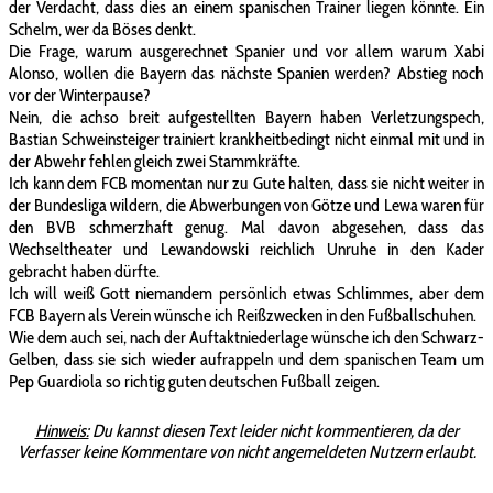
der Verdacht, dass dies an einem spanischen Trainer liegen könnte. Ein
Schelm, wer da Böses denkt.
Die Frage, warum ausgerechnet Spanier und vor allem warum Xabi
Alonso, wollen die Bayern das nächste Spanien werden? Abstieg noch
vor der Winterpause?
Nein, die achso breit aufgestellten Bayern haben Verletzungspech,
Bastian Schweinsteiger trainiert krankheitbedingt nicht einmal mit und in
der Abwehr fehlen gleich zwei Stammkräfte.
Ich kann dem FCB momentan nur zu Gute halten, dass sie nicht weiter in
der Bundesliga wildern, die Abwerbungen von Götze und Lewa waren für
den BVB schmerzhaft genug. Mal davon abgesehen, dass das
Wechseltheater und Lewandowski reichlich Unruhe in den Kader
gebracht haben dürfte.
Ich will weiß Gott niemandem persönlich etwas Schlimmes, aber dem
FCB Bayern als Verein wünsche ich Reißzwecken in den Fußballschuhen.
Wie dem auch sei, nach der Auftaktniederlage wünsche ich den Schwarz-
Gelben, dass sie sich wieder aufrappeln und dem spanischen Team um
Pep Guardiola so richtig guten deutschen Fußball zeigen.
Hinweis:
Du kannst diesen Text leider nicht kommentieren, da der
Verfasser keine Kommentare von nicht angemeldeten Nutzern erlaubt.