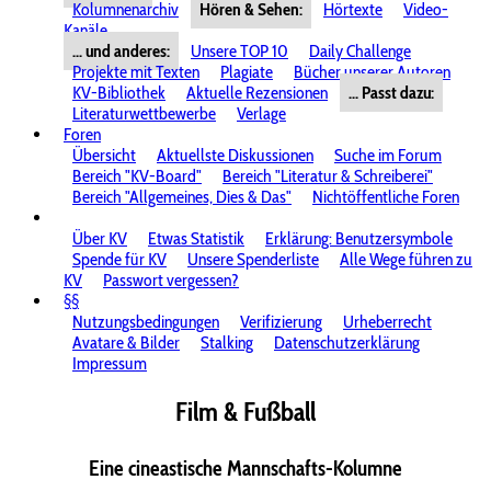
Kolumnenarchiv
Hören & Sehen:
Hörtexte
Video-
Kanäle
... und anderes:
Unsere TOP 10
Daily Challenge
Projekte mit Texten
Plagiate
Bücher unserer Autoren
KV-Bibliothek
Aktuelle Rezensionen
... Passt dazu:
Literaturwettbewerbe
Verlage
Foren
Übersicht
Aktuellste Diskussionen
Suche im Forum
Bereich "KV-Board"
Bereich "Literatur & Schreiberei"
Bereich "Allgemeines, Dies & Das"
Nichtöffentliche Foren
Über KV
Etwas Statistik
Erklärung: Benutzersymbole
Spende für KV
Unsere Spenderliste
Alle Wege führen zu
KV
Passwort vergessen?
§§
Nutzungsbedingungen
Verifizierung
Urheberrecht
Avatare & Bilder
Stalking
Datenschutzerklärung
Impressum
Film & Fußball
Eine cineastische Mannschafts-Kolumne