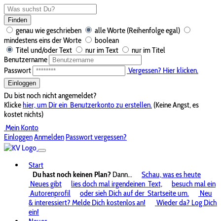
Finden
genau wie geschrieben
alle Worte (Reihenfolge egal)
mindestens eins der Worte
boolean
Titel und/oder Text
nur im Text
nur im Titel
Benutzername
Passwort
Vergessen? Hier klicken.
Einloggen
Du bist noch nicht angemeldet?
Klicke
hier, um Dir ein
Benutzerkonto zu erstellen.
(Keine Angst, es
kostet nichts)
Mein Konto
Einloggen
Anmelden
Passwort vergessen?
Start
Du hast noch keinen Plan?
Dann...
Schau, was es heute
Neues gibt
lies doch mal irgendeinen
Text,
besuch mal ein
Autorenprofil
oder sieh Dich auf der
Startseite um.
Neu
& interessiert? Melde Dich kostenlos an!
Wieder da? Log Dich
ein!