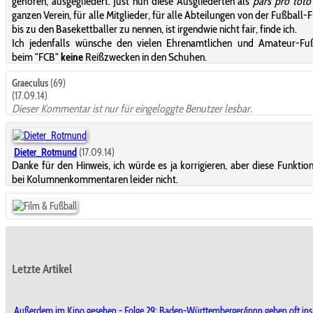
gehören, ausgegliedert. Just nun diese Ausgliederten als
pars pro toto
ganzen Verein, für alle Mitglieder, für alle Abteilungen von der Fußball-
bis zu den Basekettballer zu nennen, ist irgendwie nicht fair, finde ich.
Ich jedenfalls wünsche den vielen Ehrenamtlichen und Amateur-Fuß
beim "FCB"
keine
Reißzwecken in den Schuhen.
Graeculus
(69)
(17.09.14)
Dieser Kommentar ist nur für eingeloggte Benutzer lesbar.
Dieter_Rotmund
(17.09.14)
Danke für den Hinweis, ich würde es ja korrigieren, aber diese Funktion
bei Kolumnenkommentaren leider nicht.
Letzte Artikel
Außerdem im Kino gesehen - Folge 29: Baden-Württemberger/innn gehen oft ins