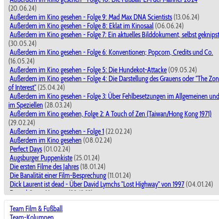
(20.06.24)
Außerdem im Kino gesehen - Folge 9: Mad Max DNA Scientists
(13.06.24)
Außerdem im Kino gesehen - Folge 8: Eklat im Kinosaal
(06.06.24)
Außerdem im Kino gesehen - Folge 7: Ein aktuelles Bilddokument, selbst geknips
(30.05.24)
Außerdem im Kino gesehen - Folge 6: Konventionen; Popcorn, Credits und Co.
(16.05.24)
Außerdem im Kino gesehen - Folge 5: Die Hundekot-Attacke
(09.05.24)
Außerdem im Kino gesehen - Folge 4: Die Darstellung des Grauens oder "The Zo
of Interest"
(25.04.24)
Außerdem im Kino gesehen - Folge 3: Über Fehlbesetzungen im Allgemeinen un
im Speziellen
(28.03.24)
Außerdem im Kino gesehen, Folge 2: A Touch of Zen (Taiwan/Hong Kong 1971)
(29.02.24)
Außerdem im Kino gesehen - Folge 1
(22.02.24)
Außerdem im Kino gesehen
(08.02.24)
Perfect Days
(01.02.24)
Augsburger Puppenkiste
(25.01.24)
Die ersten Filme des Jahres
(18.01.24)
Die Banalität einer Film-Besprechung
(11.01.24)
Dick Laurent ist dead - Über David Lymchs "Lost Highway" von 1997
(04.01.24)
Der schönste Moment
(28.12.23)
Dick Laurent ist dead - Über David Lymchs "Lost Highway" von 1997
(28.12.23)
Team Film & Fußball
Filme miteinander vergleichen ?
(21.12.23)
Team-Kolumnen