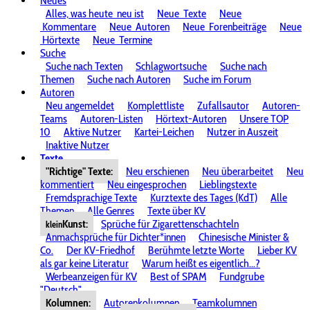
Neues
Alles, was heute
neu ist
Neue
Texte
Neue
Kommentare
Neue
Autoren
Neue
Forenbeiträge
Neue
Hörtexte
Neue
Termine
Suche
Suche nach Texten
Schlagwortsuche
Suche nach
Themen
Suche nach Autoren
Suche im Forum
Autoren
Neu angemeldet
Komplettliste
Zufallsautor
Autoren-
Teams
Autoren-Listen
Hörtext-Autoren
Unsere TOP
10
Aktive Nutzer
Kartei-Leichen
Nutzer in Auszeit
Inaktive Nutzer
Texte
"Richtige" Texte:
Neu erschienen
Neu überarbeitet
Neu
kommentiert
Neu eingesprochen
Lieblingstexte
Fremdsprachige Texte
Kurztexte des Tages (KdT)
Alle
Themen
Alle Genres
Texte über KV
Kunst:
Sprüche für Zigarettenschachteln
klein
Anmachsprüche für Dichter*innen
Chinesische Minister &
Co.
Der KV-Friedhof
Berühmte letzte Worte
Lieber KV
als gar keine Literatur
Warum heißt es eigentlich...?
Werbeanzeigen für KV
Best of SPAM
Fundgrube
"Deutsch"
Kolumnen:
Autorenkolumnen
Teamkolumnen