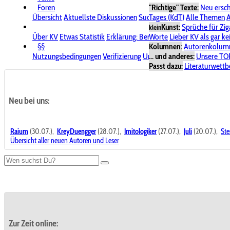
Foren
"Richtige" Texte:
Neu ersc
Übersicht
Aktuellste Diskussionen
Suche im Forum
Tages (KdT)
Alle Themen
Bereich "KV
A
Kunst:
Sprüche für Zig
klein
Über KV
Etwas Statistik
Erklärung: Benutzersymbole
Worte
Lieber KV als gar ke
Spende für
§§
Kolumnen:
Autorenkolum
Nutzungsbedingungen
Verifizierung
Urheberrecht
... und anderes:
Avatare & Bild
Unsere TO
Passt dazu:
Literaturwett
Neu bei uns:
Raium
(30.07.),
KreyDuengger
(28.07.),
Imitologiker
(27.07.),
Juli
(20.07.),
Ste
Übersicht aller neuen Autoren und Leser
Zur Zeit online: