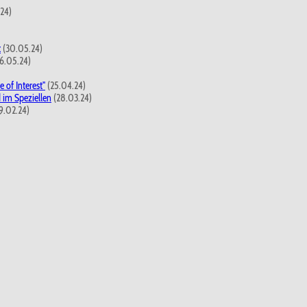
24)
t
(30.05.24)
6.05.24)
 of Interest"
(25.04.24)
 im Speziellen
(28.03.24)
9.02.24)