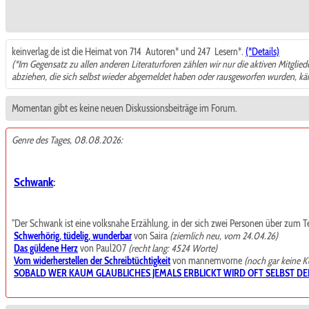
keinverlag.de ist die Heimat von 714
Autoren* und 247
Lesern*.
(*Details)
(*Im Gegensatz zu allen anderen Literaturforen zählen wir nur die aktiven Mitglie
abziehen, die sich selbst wieder abgemeldet haben oder rausgeworfen wurden, k
Momentan gibt es keine neuen Diskussionsbeiträge im Forum.
Genre des Tages, 08.08.2026:
Schwank
:
"Der Schwank ist eine volksnahe Erzählung, in der sich zwei Personen über zum Teil t
Schwerhörig, tüdelig, wunderbar
von Saira
(ziemlich neu, vom 24.04.26)
Das güldene Herz
von Paul207
(recht lang: 4524 Worte)
Vom widerherstellen der Schreibtüchtigkeit
von mannemvorne
(noch gar keine 
SOBALD WER KAUM GLAUBLICHES JEMALS ERBLICKT WIRD OFT SELBST DE