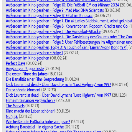
Außerdem im Kino gesehen - Folge 10: Die Fußball-EM der Männer 2024
(20.06.
Außerdem im Kino gesehen - Folge 9: Mad Max DNA Scientists
(13.06.24)
Außerdem im Kino gesehen - Folge 8: Eklat im Kinosaal
(06.06.24)
Außerdem im Kino gesehen - Folge 7: Ein aktuelles Bilddokument, selbst geknips
Außerdem im Kino gesehen - Folge 6: Konventionen; Popcorn, Credits und Co.
(1
Außerdem im Kino gesehen - Folge 5: Die Hundekot-Attacke
(09.05.24)
Außerdem im Kino gesehen - Folge 4: Die Darstellung des Grauens oder "The Zone
Außerdem im Kino gesehen - Folge 3: Über Fehlbesetzungen im Allgemeinen und
Außerdem im Kino gesehen, Folge 2: A Touch of Zen (Taiwan/Hong Kong 1971)
(2
Außerdem im Kino gesehen - Folge 1
(22.02.24)
Außerdem im Kino gesehen
(08.02.24)
Perfect Days
(01.02.24)
Augsburger Puppenkiste
(25.01.24)
Die ersten Filme des Jahres
(18.01.24)
Die Banalität einer Film-Besprechung
(11.01.24)
Dick Laurent ist dead - Über David Lymchs "Lost Highway" von 1997
(04.01.24)
Der schönste Moment
(28.12.23)
Dick Laurent ist dead - Über David Lymchs "Lost Highway" von 1997
(28.12.23)
Filme miteinander vergleichen ?
(21.12.23)
The Marvels
(14.12.23)
Kino macht der Leben schöner!
(30.11.23)
Nun, ja.
(23.11.23)
Wie heißen die Fußballschuhe von Jesus?
(16.11.23)
Achtung Baustelle! - In eigener Sache
(09.11.23)