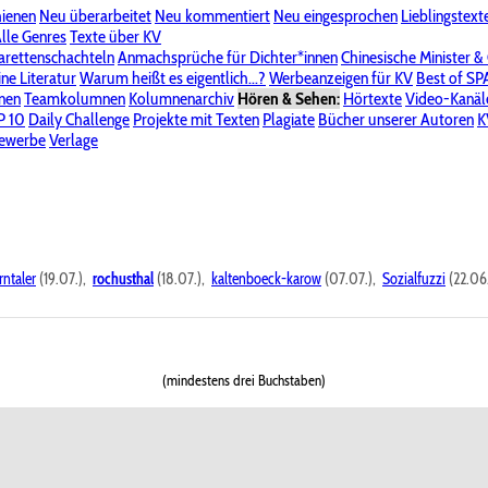
hienen
Neu überarbeitet
Neu kommentiert
Neu eingesprochen
Lieblingstext
-Board"
lle Genres
Bereich "Literatur & Schreiberei"
Texte über KV
Bereich "Allgemeines, Dies & Das"
arettenschachteln
Anmachsprüche für Dichter*innen
Chinesische Minister &
ine Literatur
 KV
Unsere Spenderliste
Warum heißt es eigentlich...?
Alle Wege führen zu KV
Werbeanzeigen für KV
Passwort vergessen?
Best of S
nen
Teamkolumnen
Kolumnenarchiv
Hören & Sehen:
Hörtexte
Video-Kanäl
er
P 10
Stalking
Daily Challenge
Datenschutzerklärung
Projekte mit Texten
Impressum
Plagiate
Bücher unserer Autoren
K
bewerbe
Verlage
rntaler
(19.07.),
rochusthal
(18.07.),
kaltenboeck-karow
(07.07.),
Sozialfuzzi
(22.06
(mindestens drei Buchstaben)