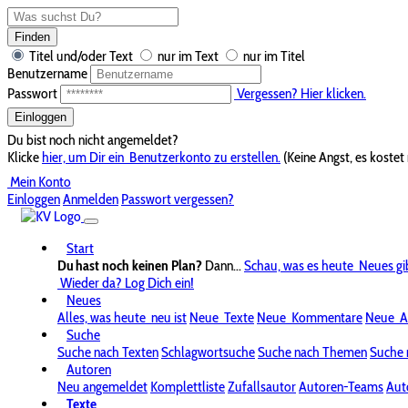
Finden
Titel und/oder Text
nur im Text
nur im Titel
Benutzername
Passwort
Vergessen? Hier klicken.
Einloggen
Du bist noch nicht angemeldet?
Klicke
hier, um Dir ein
Benutzerkonto zu erstellen.
(Keine Angst, es kostet 
Mein Konto
Einloggen
Anmelden
Passwort vergessen?
Start
Du hast noch keinen Plan?
Dann...
Schau, was es heute
Neues gi
Wieder da? Log Dich ein!
Neues
Alles, was heute
neu ist
Neue
Texte
Neue
Kommentare
Neue
A
Suche
Suche nach Texten
Schlagwortsuche
Suche nach Themen
Suche 
Autoren
Neu angemeldet
Komplettliste
Zufallsautor
Autoren-Teams
Aut
Texte