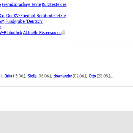
e
Fremdsprachige Texte
Kurztexte des
Nichtöffentliche Foren
 Co.
Der KV-Friedhof
Berühmte letzte
PAM
Fundgrube "Deutsch"
e
V-Bibliothek
Aktuelle Rezensionen
...
.),
Drita
(16.06.),
Stella
(06.06.),
downunder
(02.06.),
Otto
(20.05.)...