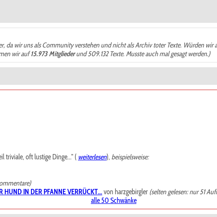
der, da wir uns als Community verstehen und nicht als Archiv toter Texte. Würden wir 
ämen wir auf
15.973 Mitglieder
und 509.132 Texte. Musste auch mal gesagt werden.)
riviale, oft lustige Dinge..." (
weiterlesen
),
beispielsweise:
Kommentare)
R HUND IN DER PFANNE VERRÜCKT...
von harzgebirgler
(selten gelesen: nur 51 Auf
alle 50 Schwänke