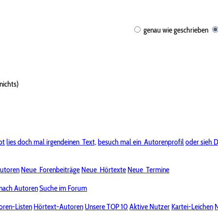
genau wie geschrieben
nichts)
bt
lies doch mal irgendeinen
Text,
besuch mal ein
Autorenprofil
oder sieh D
utoren
Neue
Forenbeiträge
Neue
Hörtexte
Neue
Termine
nach Autoren
Suche im Forum
oren-Listen
Hörtext-Autoren
Unsere TOP 10
Aktive Nutzer
Kartei-Leichen
N