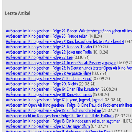
Letzte Artikel
Außerdem im Kino gesehen - Folge 29: Baden-Württemberger/innn gehen oft ins
Außerdem im Kino gesehen - Folge 28: Freude teilen
(14.11.24)
Außerdem im Kino gesehen - Folge 27: Kino bis auf den letzten Platz besetzt
(24.
Außerdem im Kino gesehen - Folge 26: Kino vs. Theater
(17.10.24)
Außerdem im Kino gesehen - Folge 25: Joker und Trolle
(10.10.24)
Außerdem im Kino gesehen - Folge 25: Lee
(03.10.24)
Außerdem im Kino gesehen - Folge 24: In eine Sneak Preview gegangen
(26.09.2
Außerdem im Kino gesehen - Folge 23: In Deutschlands letzter Open Air Kino-Ver
Außerdem im Kino gesehen - Folge 22: Verpasste Filme
(12.09.24)
Außerdem im Kino gesehen - Folge 21: Kinder im Kino?
(05.09.24)
Außerdem im Kino gesehen - Folge 20: Nichts
(29.08.24)
Außerdem im Kino gesehen - Folge 19: Einen Film kuratieren
(22.08.24)
Außerdem im Kino gesehen - Folge 18: Kino-Tourismus
(15.08.24)
Außerdem im Kino gesehen - Folge 17: Jugend, Jugend, Jugend
(08.08.24)
Außerdem im Open Air Kino gesehen - Folge 16: Eine Frau, die Probleme mit ihrer
Außerdem im Kino gesehen - Folge 15: Einfach nur drei Filme
(25.07.24)
Außerdem nicht im Kino gesehen - Folge 14: Die Zukunft des Fußballs
(18.07.24)
Außerdem im Kino gesehen - Folge 13: Ein Kinobesuch sei teuer, sagt man
(11.07.
Außerdem im Kino gesehen - Folge 12: Der Jugendfilm
(04.07.24)
Außerdem im Kino gesehen - Folge 11: Vorfreude aufs Open Air Kino
(27.06.24)