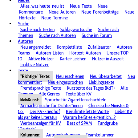
Neues
Alles, was heute
neu ist
Neue
Texte
Neue
Kommentare
Neue
Autoren
Neue
Forenbeiträge
Neue
Hörtexte
Neue
Termine
Suche
Suche nach Texten
Schlagwortsuche
Suche nach
Themen
Suche nach Autoren
Suche im Forum
Autoren
Neu angemeldet
Komplettliste
Zufallsautor
Autoren-
Teams
Autoren-Listen
Hörtext-Autoren
Unsere TOP
10
Aktive Nutzer
Kartei-Leichen
Nutzer in Auszeit
Inaktive Nutzer
Texte
"Richtige" Texte:
Neu erschienen
Neu überarbeitet
Neu
kommentiert
Neu eingesprochen
Lieblingstexte
Fremdsprachige Texte
Kurztexte des Tages (KdT)
Alle
Themen
Alle Genres
Texte über KV
Kunst:
Sprüche für Zigarettenschachteln
klein
Anmachsprüche für Dichter*innen
Chinesische Minister &
Co.
Der KV-Friedhof
Berühmte letzte Worte
Lieber KV
als gar keine Literatur
Warum heißt es eigentlich...?
Werbeanzeigen für KV
Best of SPAM
Fundgrube
"Deutsch"
Kolumnen:
Autorenkolumnen
Teamkolumnen