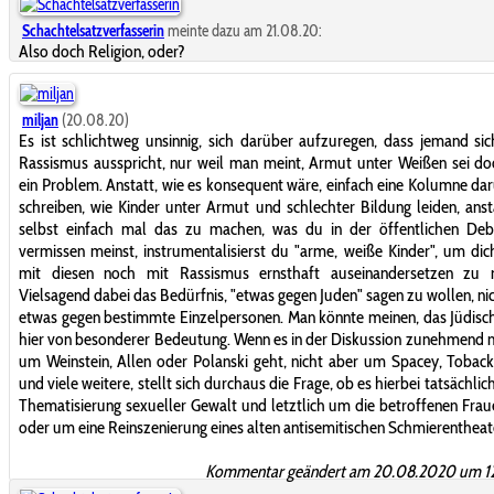
Schachtelsatzverfasserin
meinte dazu am 21.08.20:
Also doch Religion, oder?
miljan
(20.08.20)
Es ist schlichtweg unsinnig, sich darüber aufzuregen, dass jemand si
Rassismus ausspricht, nur weil man meint, Armut unter Weißen sei d
ein Problem. Anstatt, wie es konsequent wäre, einfach eine Kolumne da
schreiben, wie Kinder unter Armut und schlechter Bildung leiden, anst
selbst einfach mal das zu machen, was du in der öffentlichen Deb
vermissen meinst, instrumentalisierst du "arme, weiße Kinder", um di
mit diesen noch mit Rassismus ernsthaft auseinandersetzen zu 
Vielsagend dabei das Bedürfnis, "etwas gegen Juden" sagen zu wollen, ni
etwas gegen bestimmte Einzelpersonen. Man könnte meinen, das Jüdisch
hier von besonderer Bedeutung. Wenn es in der Diskussion zunehmend 
um Weinstein, Allen oder Polanski geht, nicht aber um Spacey, Tobac
und viele weitere, stellt sich durchaus die Frage, ob es hierbei tatsächli
Thematisierung sexueller Gewalt und letztlich um die betroffenen Frau
oder um eine Reinszenierung eines alten antisemitischen Schmierentheat
Kommentar geändert am 20.08.2020 um 12