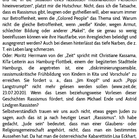
hineinversetzen“, platzt mir die Hutschnur. Nicht, dass ich die Tatsache,
dass es Rassismus gibt, leugnen oder gutheißen will, aber warum immer
nur Betroffenheit, wenn die „Colored People“ das Thema sind. Warum
nicht die gleiche Betroffenheit, wenn „weiße“ Kinder, wegen Armut,
schlechter Bildung oder anderer „Makel“, die sie genau so wenig
beeinflussen können wie ihre Hautfarbe, von ihresgleichen beleidigt und
ausgegrenzt werden? Auch bei diesen hinterlässt das tiefe Narben, die z.
T. ein Leben lang schmerzen.
Oder: Moritz Herrmann von der „Zeit“ spricht mit Christiane Kassama,
KiTa-Leiterin aus Hamburg-Flottbek, einem der begüterten Stadtteile
Hamburgs, die angetreten ist, eine „diskriminierungssensible,
rassismuskritische Frühbildung von Kindern in Kita und Vorschule“ zu
erreichen. Sie fordert u. a., dass „Jim Knopf“ und auch „Pippi
Langstrumpf“ nicht mehr gelesen werden sollen (www.zeit.de;
23.07.2020). Wenn das Lesen beziehungsweise Vorlesen dieser
Geschichten Rassismus fördert, sind dann Michael Ende und Astrid
Lindgren Rassisten?
Selbstverständlich trauen wir uns auch nicht, etwas gegen Juden zu
sagen, auch das ist ja nach heutiger Lesart „Rassismus“. Ich habe
gedacht, „Jude sein“ bedeutet, dass man einer Glaubens- oder
Religionsgemeinschaft angehört, nicht, dass man ein bestimmtes
Aussehen hat. Da hat man die österreichische Kabarettistin Lisa Eckhart,