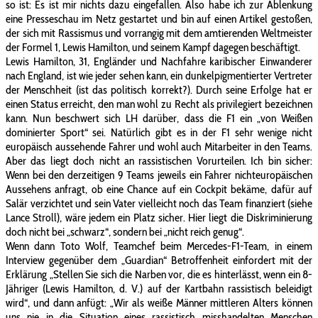
so ist: Es ist mir nichts dazu eingefallen. Also habe ich zur Ablenkung
eine Presseschau im Netz gestartet und bin auf einen Artikel gestoßen,
der sich mit Rassismus und vorrangig mit dem amtierenden Weltmeister
der Formel 1, Lewis Hamilton, und seinem Kampf dagegen beschäftigt.
Lewis Hamilton, 31, Engländer und Nachfahre karibischer Einwanderer
nach England, ist wie jeder sehen kann, ein dunkelpigmentierter Vertreter
der Menschheit (ist das politisch korrekt?). Durch seine Erfolge hat er
einen Status erreicht, den man wohl zu Recht als privilegiert bezeichnen
kann. Nun beschwert sich LH darüber, dass die F1 ein „von Weißen
dominierter Sport“ sei. Natürlich gibt es in der F1 sehr wenige nicht
europäisch aussehende Fahrer und wohl auch Mitarbeiter in den Teams.
Aber das liegt doch nicht an rassistischen Vorurteilen. Ich bin sicher:
Wenn bei den derzeitigen 9 Teams jeweils ein Fahrer nichteuropäischen
Aussehens anfragt, ob eine Chance auf ein Cockpit bekäme, dafür auf
Salär verzichtet und sein Vater vielleicht noch das Team finanziert (siehe
Lance Stroll), wäre jedem ein Platz sicher. Hier liegt die Diskriminierung
doch nicht bei „schwarz“, sondern bei „nicht reich genug“.
Wenn dann Toto Wolf, Teamchef beim Mercedes-F1-Team, in einem
Interview gegenüber dem „Guardian“ Betroffenheit einfordert mit der
Erklärung „Stellen Sie sich die Narben vor, die es hinterlässt, wenn ein 8-
Jähriger (Lewis Hamilton, d. V.) auf der Kartbahn rassistisch beleidigt
wird“, und dann anfügt: „Wir als weiße Männer mittleren Alters können
uns nie in die Situation eines rassistisch misshandelten Menschen