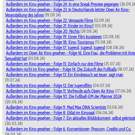
Außerdem im Kino gesehen - Folge 24: In eine Sneak Preview gegangen
(26.09.2
Außerdem im Kino gesehen - Folge 23: In Deutschlands letzter Open Air Kino-
Veranstaltung des Jahres
(19.09.24)
Außerdem im Kino gesehen - Folge 22: Verpasste Filme
(12.09.24)
Außerdem im Kino gesehen - Folge 21: Kinder im Kino?
(05.09.24)
Außerdem im Kino gesehen - Folge 20: Nichts
(29.08.24)
Außerdem im Kino gesehen - Folge 19: Einen Film kuratieren
(22.08.24)
Außerdem im Kino gesehen - Folge 18: Kino-Tourismus
(15.08.24)
Außerdem im Kino gesehen - Folge 17: Jugend, Jugend, Jugend
(08.08.24)
Außerdem im Open Air Kino gesehen - Folge 16: Eine Frau, die Probleme mit ihre
Sexualität hat
(01.08.24)
Außerdem im Kino gesehen - Folge 15: Einfach nur drei Filme
(25.07.24)
Außerdem nicht im Kino gesehen - Folge 14: Die Zukunft des Fußballs
(18.07.24)
Außerdem im Kino gesehen - Folge 13: Ein Kinobesuch sei teuer, sagt man
(11.07.24)
Außerdem im Kino gesehen - Folge 12: Der Jugendfilm
(04.07.24)
Außerdem im Kino gesehen - Folge 11: Vorfreude aufs Open Air Kino
(27.06.24)
Außerdem im Kino gesehen - Folge 10: Die Fußball-EM der Männer 2024
(20.06.24)
Außerdem im Kino gesehen - Folge 9: Mad Max DNA Scientists
(13.06.24)
Außerdem im Kino gesehen - Folge 8: Eklat im Kinosaal
(06.06.24)
Außerdem im Kino gesehen - Folge 7: Ein aktuelles Bilddokument, selbst geknips
(30.05.24)
Außerdem im Kino gesehen - Folge 6: Konventionen; Popcorn, Credits und Co.
(16.05.24)