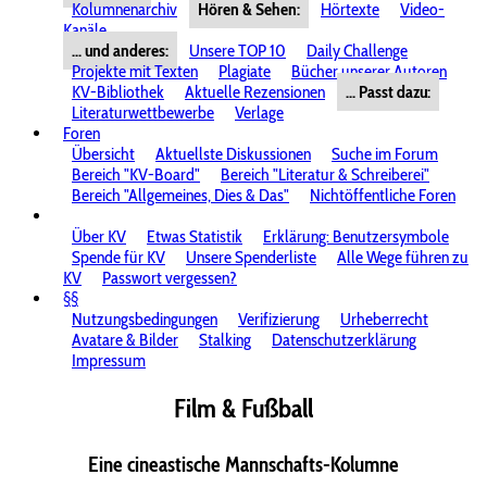
Kolumnenarchiv
Hören & Sehen:
Hörtexte
Video-
Kanäle
... und anderes:
Unsere TOP 10
Daily Challenge
Projekte mit Texten
Plagiate
Bücher unserer Autoren
KV-Bibliothek
Aktuelle Rezensionen
... Passt dazu:
Literaturwettbewerbe
Verlage
Foren
Übersicht
Aktuellste Diskussionen
Suche im Forum
Bereich "KV-Board"
Bereich "Literatur & Schreiberei"
Bereich "Allgemeines, Dies & Das"
Nichtöffentliche Foren
Über KV
Etwas Statistik
Erklärung: Benutzersymbole
Spende für KV
Unsere Spenderliste
Alle Wege führen zu
KV
Passwort vergessen?
§§
Nutzungsbedingungen
Verifizierung
Urheberrecht
Avatare & Bilder
Stalking
Datenschutzerklärung
Impressum
Film & Fußball
Eine cineastische Mannschafts-Kolumne