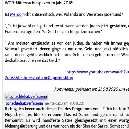
WDR-Mitternachtsspitzen im Jahr 2018:
Ist
MeToo
nicht antisemitisch, weil Polanski und Weinstein Juden sind?
"„Es ist ja wohl nur gut und recht, wenn wir den Juden jetzt gestatten, 
Frauen auszugreifen. Mit Geld ist ja nichts gutzumachen."
" Am meisten enttäuscht es von den Juden, da haben wir immer ge
Vorwurf gewettert, denen ginge es nur ums Geld, und jetzt plötzli
raus, denen geht’s wirklich nicht ums Geld, denen geht’s um die Wei
deshalb brauchen sie das Geld.."
https://www.youtube.com/watch?v
2rdV8&feature=youtu.be&app=desktop
Kommentar geändert am 21.08.2020 um 14
Schachtelsatzverfasserin
meinte dazu am 21.08.20:
Richtig. Ich kenne auch diesen Teil des Programms von LE. Ich hatte in 
Möglichkeit, es life zu erleben. Das ist Satire und genau da ist 
Kernpunkt. Es wird handfeste Satire gleichgesetzt mit einer wortg
Meinungsäußerung und das war noch nie der Sinn der Satire. Somit schli