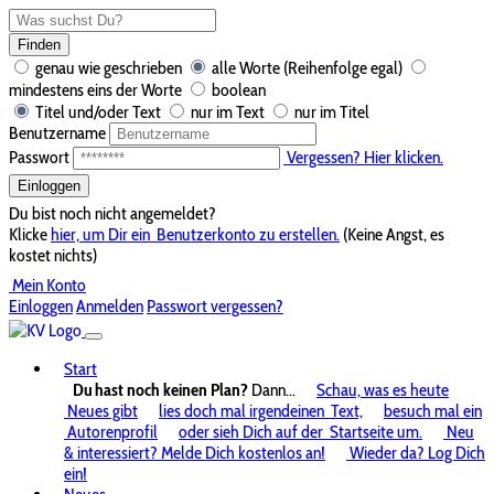
Finden
genau wie geschrieben
alle Worte (Reihenfolge egal)
mindestens eins der Worte
boolean
Titel und/oder Text
nur im Text
nur im Titel
Benutzername
Passwort
Vergessen? Hier klicken.
Einloggen
Du bist noch nicht angemeldet?
Klicke
hier, um Dir ein
Benutzerkonto zu erstellen.
(Keine Angst, es
kostet nichts)
Mein Konto
Einloggen
Anmelden
Passwort vergessen?
Start
Du hast noch keinen Plan?
Dann...
Schau, was es heute
Neues gibt
lies doch mal irgendeinen
Text,
besuch mal ein
Autorenprofil
oder sieh Dich auf der
Startseite um.
Neu
& interessiert? Melde Dich kostenlos an!
Wieder da? Log Dich
ein!