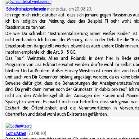
Schachtelsatzverfasserin
meinte dazu am 20.08.20:
Ich rege mich nicht darüber auf, dass sich jemand gegen Rassismus aus
ich bin lediglich der Meinung, dass das Beispiel F1 sehr wohl nic
Rassismus zu tun hat.
Die wie Du schreibst "Instrumentalisierung armer weißer Kinder" ist 
nicht vorhanden. Ich bin nur der Meinung, dass in der Debatte die "Ras
Einzelproblem dargestellt werden, obwohl es auch andere Diskriminieru
Insofern empfehle ich die Art. 3 - 5 GG.
Das "nur" Weinstein, Allen und Polanski in dem hier in Rede st
Programm von Lisa Eckhart erwähnt werden, dürfte wohl ihr selbst üb
bleiben. Und außerdem: Außer Harvey Weistein ist keiner der von Lisa
und auch von Dir Genannten bislang angeklagt worden, da es keine bel
Beweise dafür gibt, dass die Behauptungen der Anzeigenerstatte/in
sind. Da greift dann immer noch der Grundsatz "in dubio pro reo". Ich 
nicht an, den Wahrheitsgehalt der Aussagen der Frauen und Männer
Spacey) zu werten. Es macht mich nur betroffen, dass sich genau wie 
Eckhart die Öffentlichkeit und die Verantwortlichen in Vorverurte
übertreffen und dabei wohl auch Existenzen gefährden.
LotharAtzert
(20.08.20)