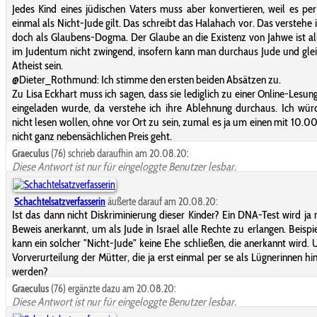
Jedes Kind eines jüdischen Vaters muss aber konvertieren, weil es per
einmal als Nicht-Jude gilt. Das schreibt das Halahach vor. Das verstehe 
doch als Glaubens-Dogma. Der Glaube an die Existenz von Jahwe ist al
im Judentum nicht zwingend, insofern kann man durchaus Jude und glei
Atheist sein.
@Dieter_Rothmund: Ich stimme den ersten beiden Absätzen zu.
Zu Lisa Eckhart muss ich sagen, dass sie lediglich zu einer Online-Lesun
eingeladen wurde, da verstehe ich ihre Ablehnung durchaus. Ich wü
nicht lesen wollen, ohne vor Ort zu sein, zumal es ja um einen mit 10.
nicht ganz nebensächlichen Preis geht.
Graeculus
(76) schrieb daraufhin am 20.08.20:
Diese Antwort ist nur für eingeloggte Benutzer lesbar.
Schachtelsatzverfasserin
äußerte darauf am 20.08.20:
Ist das dann nicht Diskriminierung dieser Kinder? Ein DNA-Test wird ja n
Beweis anerkannt, um als Jude in Israel alle Rechte zu erlangen. Beispi
kann ein solcher "Nicht-Jude" keine Ehe schließen, die anerkannt wird. 
Vorverurteilung der Mütter, die ja erst einmal per se als Lügnerinnen hin
werden?
Graeculus
(76) ergänzte dazu am 20.08.20:
Diese Antwort ist nur für eingeloggte Benutzer lesbar.