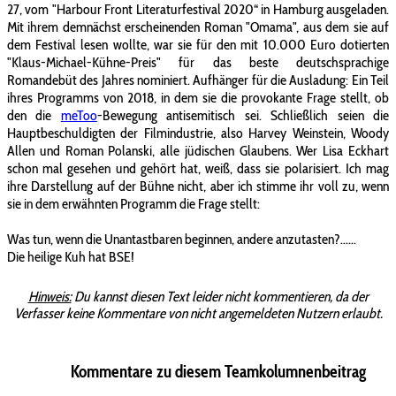
27, vom "Harbour Front Literaturfestival 2020“ in Hamburg ausgeladen.
Mit ihrem demnächst erscheinenden Roman "Omama", aus dem sie auf
dem Festival lesen wollte, war sie für den mit 10.000 Euro dotierten
"Klaus-Michael-Kühne-Preis" für das beste deutschsprachige
Romandebüt des Jahres nominiert. Aufhänger für die Ausladung: Ein Teil
ihres Programms von 2018, in dem sie die provokante Frage stellt, ob
den die
meToo
-Bewegung antisemitisch sei. Schließlich seien die
Hauptbeschuldigten der Filmindustrie, also Harvey Weinstein, Woody
Allen und Roman Polanski, alle jüdischen Glaubens. Wer Lisa Eckhart
schon mal gesehen und gehört hat, weiß, dass sie polarisiert. Ich mag
ihre Darstellung auf der Bühne nicht, aber ich stimme ihr voll zu, wenn
sie in dem erwähnten Programm die Frage stellt:
Was tun, wenn die Unantastbaren beginnen, andere anzutasten?......
Die heilige Kuh hat BSE!
Hinweis:
Du kannst diesen Text leider nicht kommentieren, da der
Verfasser keine Kommentare von nicht angemeldeten Nutzern erlaubt.
Kommentare zu diesem Teamkolumnenbeitrag