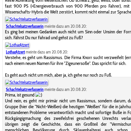
Reine Ablenkung vom Wesentlichen. Ob schwarz, gelb, weiss, oder sonst
fast 900 PS (=Energieverbrauch von 900 Pferden pro Fahrer), mit 
Wissenschafts-Hybris die Welt zerstört, kommt nicht einmal zur Sprache
Schachtelsatzverfasserin
meinte dazu am 20.08.20:
Es ging bei meinen Gedanken auch nicht um Sinn oder Unsinn der For
sich. Fährst Du nur Fahrad und gehst zu Fuß?
LotharAtzert
meinte dazu am 20.08.20:
Verstehe, es geht um Rassismus. Die Firma Knorr sucht verzweifelt (ern
nach einem neuen Namen für ihre "Zigeunersoße". Das spricht für sich.
Es geht auch nicht um mich, aber ja, ich gehe nur noch zu Fuß.
Schachtelsatzverfasserin
meinte dazu am 20.08.20:
Prima, ist gesund
Und nein, es geht mir primär nicht um Rassismus, sondern darum, d
Gruppe (hier die "Nicht-Weißen) die heutigen "Weißen" für die in Jahrh
entstandenen Probleme verantwortlich macht und sofortige Buße in 
Rückgängigmachung des zweifelsfrei geschehenen Unrechts verla
übrigen zeigt die Geschichte, dass ein Großteil der "Vermischu
menschlichen Bevölkerung durch Sklavenhalterei auch schon