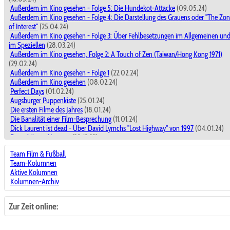
Außerdem im Kino gesehen - Folge 5: Die Hundekot-Attacke
(09.05.24)
Außerdem im Kino gesehen - Folge 4: Die Darstellung des Grauens oder "The Zo
of Interest"
(25.04.24)
Außerdem im Kino gesehen - Folge 3: Über Fehlbesetzungen im Allgemeinen un
im Speziellen
(28.03.24)
Außerdem im Kino gesehen, Folge 2: A Touch of Zen (Taiwan/Hong Kong 1971)
(29.02.24)
Außerdem im Kino gesehen - Folge 1
(22.02.24)
Außerdem im Kino gesehen
(08.02.24)
Perfect Days
(01.02.24)
Augsburger Puppenkiste
(25.01.24)
Die ersten Filme des Jahres
(18.01.24)
Die Banalität einer Film-Besprechung
(11.01.24)
Dick Laurent ist dead - Über David Lymchs "Lost Highway" von 1997
(04.01.24)
Der schönste Moment
(28.12.23)
Dick Laurent ist dead - Über David Lymchs "Lost Highway" von 1997
(28.12.23)
Team Film & Fußball
Filme miteinander vergleichen ?
(21.12.23)
Team-Kolumnen
The Marvels
(14.12.23)
Aktive Kolumnen
Kino macht der Leben schöner!
(30.11.23)
Kolumnen-Archiv
Nun, ja.
(23.11.23)
Wie heißen die Fußballschuhe von Jesus?
(16.11.23)
Achtung Baustelle! - In eigener Sache
(09.11.23)
Zur Zeit online:
Keine goldenen Jahre: Moonlight ...und Die Theorie von allem
(02.11.23)
Kein süßer Wau-Wau: Hunde in Filmen wirken oft ekliger als es den Anschein hat
(26.10.23)