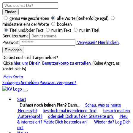
Finden
genau wie geschrieben
alle Worte (Reihenfolge egal)
mindestens eins der Worte
boolean
Titel und/oder Text
nur im Text
nur im Titel
Benutzername
Passwort
Vergessen? Hier klicken.
Einloggen
Du bist noch nicht angemeldet?
Klicke
hier, um Dir ein
Benutzerkonto zu erstellen.
(Keine Angst, es
kostet nichts)
Mein Konto
Einloggen
Anmelden
Passwort vergessen?
Start
Du hast noch keinen Plan?
Dann...
Schau, was es heute
Neues gibt
lies doch mal irgendeinen
Text,
besuch mal ein
Autorenprofil
oder sieh Dich auf der
Startseite um.
Neu
& interessiert? Melde Dich kostenlos an!
Wieder da? Log Dich
ein!