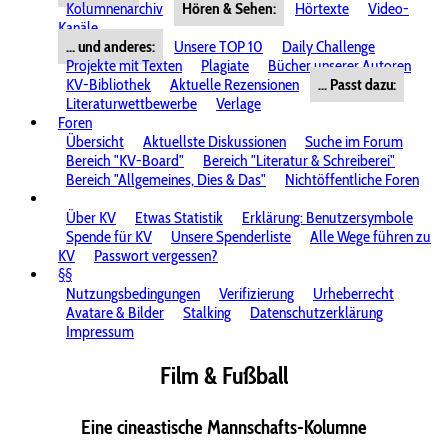
Kolumnenarchiv
Hören & Sehen:
Hörtexte
Video-
Kanäle
... und anderes:
Unsere TOP 10
Daily Challenge
Projekte mit Texten
Plagiate
Bücher unserer Autoren
KV-Bibliothek
Aktuelle Rezensionen
... Passt dazu:
Literaturwettbewerbe
Verlage
Foren
Übersicht
Aktuellste Diskussionen
Suche im Forum
Bereich "KV-Board"
Bereich "Literatur & Schreiberei"
Bereich "Allgemeines, Dies & Das"
Nichtöffentliche Foren
Über KV
Etwas Statistik
Erklärung: Benutzersymbole
Spende für KV
Unsere Spenderliste
Alle Wege führen zu
KV
Passwort vergessen?
§§
Nutzungsbedingungen
Verifizierung
Urheberrecht
Avatare & Bilder
Stalking
Datenschutzerklärung
Impressum
Film & Fußball
Eine cineastische Mannschafts-Kolumne