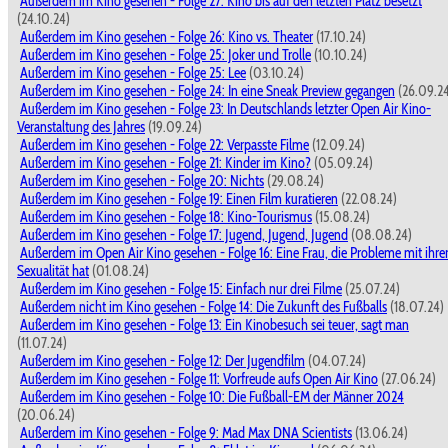
Außerdem im Kino gesehen - Folge 27: Kino bis auf den letzten Platz besetzt
(24.10.24)
Außerdem im Kino gesehen - Folge 26: Kino vs. Theater
(17.10.24)
Außerdem im Kino gesehen - Folge 25: Joker und Trolle
(10.10.24)
Außerdem im Kino gesehen - Folge 25: Lee
(03.10.24)
Außerdem im Kino gesehen - Folge 24: In eine Sneak Preview gegangen
(26.09.2
Außerdem im Kino gesehen - Folge 23: In Deutschlands letzter Open Air Kino-
Veranstaltung des Jahres
(19.09.24)
Außerdem im Kino gesehen - Folge 22: Verpasste Filme
(12.09.24)
Außerdem im Kino gesehen - Folge 21: Kinder im Kino?
(05.09.24)
Außerdem im Kino gesehen - Folge 20: Nichts
(29.08.24)
Außerdem im Kino gesehen - Folge 19: Einen Film kuratieren
(22.08.24)
Außerdem im Kino gesehen - Folge 18: Kino-Tourismus
(15.08.24)
Außerdem im Kino gesehen - Folge 17: Jugend, Jugend, Jugend
(08.08.24)
Außerdem im Open Air Kino gesehen - Folge 16: Eine Frau, die Probleme mit ihre
Sexualität hat
(01.08.24)
Außerdem im Kino gesehen - Folge 15: Einfach nur drei Filme
(25.07.24)
Außerdem nicht im Kino gesehen - Folge 14: Die Zukunft des Fußballs
(18.07.24)
Außerdem im Kino gesehen - Folge 13: Ein Kinobesuch sei teuer, sagt man
(11.07.24)
Außerdem im Kino gesehen - Folge 12: Der Jugendfilm
(04.07.24)
Außerdem im Kino gesehen - Folge 11: Vorfreude aufs Open Air Kino
(27.06.24)
Außerdem im Kino gesehen - Folge 10: Die Fußball-EM der Männer 2024
(20.06.24)
Außerdem im Kino gesehen - Folge 9: Mad Max DNA Scientists
(13.06.24)