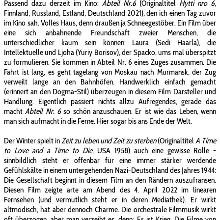
Passend dazu derzeit im Kino:
Abteil Nr.6
(Originaltitel
Hytti nro 6
,
Finnland, Russland, Estland, Deutschland 2021), den ich einen Tag zuvor
im Kino sah. Volles Haus, denn draußen ja Schneegestöber. Ein Film über
eine sich anbahnende Freundschaft zweier Menschen, die
unterschiedlicher kaum sein können: Laura (Sedi Haarla), die
Intellektuelle und Ljoha (Yuriy Borisov), der Spacko, ums mal überspitzt
zu formulieren. Sie kommen in Abteil Nr. 6 eines Zuges zusammen. Die
Fahrt ist lang, es geht tagelang von Moskau nach Murmansk, der Zug
verweilt lange an den Bahnhöfen. Handwerklich einfach gemacht
(erinnert an den Dogma-Stil) überzeugen in diesem Film Darsteller und
Handlung. Eigentlich passiert nichts allzu Aufregendes, gerade das
macht
Abteil Nr. 6
so schön anzuschauen. Er ist wie das Leben, wenn
man sich aufmacht in die Ferne. Hier sogar bis ans Ende der Welt.
Der Winter spielt in
Zeit zu leben und Zeit zu sterben
(Originaltitel
A Time
to Love and a Time to Die
, USA 1958) auch eine gewisse Rolle -
sinnbildlich steht er offenbar für eine immer stärker werdende
Gefühlskälte in einem untergehenden Nazi-Deutschland des Jahres 1944:
Die Gesellschaft beginnt in diesem Film an den Rändern auszufransen.
Diesen Film zeigte arte am Abend des 4. April 2022 im linearen
Fernsehen (und vermutlich steht er in deren Mediathek). Er wirkt
altmodisch, hat aber dennoch Charme. Die orchestrale Filmmusik wirkt
oft überzogen, aber man verzeiht es, denn: Es ist Krieg. Die Filme von