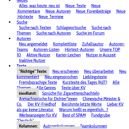
Neues
Alles, was heute
neu ist
Neue
Texte
Neue
Kommentare
Neue
Autoren
Neue
Forenbeiträge
Neue
Hörtexte
Neue
Termine
Suche
Suche nach Texten
Schlagwortsuche
Suche nach
Themen
Suche nach Autoren
Suche im Forum
Autoren
Neu angemeldet
Komplettliste
Zufallsautor
Autoren-
Teams
Autoren-Listen
Hörtext-Autoren
Unsere TOP
10
Aktive Nutzer
Kartei-Leichen
Nutzer in Auszeit
Inaktive Nutzer
Texte
"Richtige" Texte:
Neu erschienen
Neu überarbeitet
Neu
kommentiert
Neu eingesprochen
Lieblingstexte
Fremdsprachige Texte
Kurztexte des Tages (KdT)
Alle
Themen
Alle Genres
Texte über KV
Kunst:
Sprüche für Zigarettenschachteln
klein
Anmachsprüche für Dichter*innen
Chinesische Minister &
Co.
Der KV-Friedhof
Berühmte letzte Worte
Lieber KV
als gar keine Literatur
Warum heißt es eigentlich...?
Werbeanzeigen für KV
Best of SPAM
Fundgrube
"Deutsch"
Kolumnen:
Autorenkolumnen
Teamkolumnen