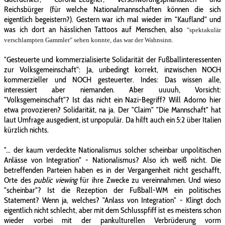
Reichsbürger (für welche Nationalmannschaften können die sich
eigentlich begeistern?). Gestern war ich mal wieder im "Kaufland" und
was ich dort an hässlichen Tattoos auf Menschen, also
"spektakulär
verschlampten Gammler" sehen konnte, das war der Wahnsinn.
"Gesteuerte und kommerzialisierte Solidarität der Fußballinteressenten
zur Volksgemeinschaft": Ja, unbedingt korrekt, inzwischen NOCH
kommerzieller und NOCH gesteuerter. Indes: Das wissen alle,
interessiert aber niemanden. Aber uuuuh, Vorsicht:
"Volksgemeinschaft"? Ist das nicht ein Nazi-Begriff? Will Adorno hier
etwa provozieren? Solidarität, na ja. Der "Claim" "Die Mannschaft" hat
laut Umfrage ausgedient, ist unpopulär. Da hilft auch ein 5:2 über Italien
kürzlich nichts.
"... der kaum verdeckte Nationalismus solcher scheinbar unpolitischen
Anlässe von Integration" - Nationalismus? Also ich weiß nicht. Die
betreffenden Parteien haben es in der Vergangenheit nicht geschafft,
Orte des
public viewing
für ihre Zwecke zu vereinnahmen. Und wieso
"scheinbar"? Ist die Rezeption der Fußball-WM ein politisches
Statement? Wenn ja, welches? "Anlass von Integration" - Klingt doch
eigentlich nicht schlecht, aber mit dem Schlusspfiff ist es meistens schon
wieder vorbei mit der pankulturellen Verbrüderung vorm