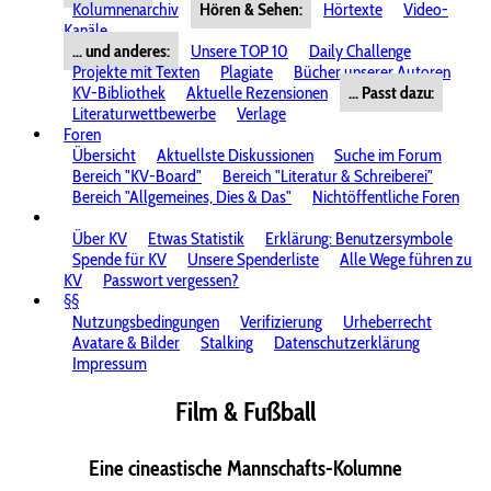
Kolumnenarchiv
Hören & Sehen:
Hörtexte
Video-
Kanäle
... und anderes:
Unsere TOP 10
Daily Challenge
Projekte mit Texten
Plagiate
Bücher unserer Autoren
KV-Bibliothek
Aktuelle Rezensionen
... Passt dazu:
Literaturwettbewerbe
Verlage
Foren
Übersicht
Aktuellste Diskussionen
Suche im Forum
Bereich "KV-Board"
Bereich "Literatur & Schreiberei"
Bereich "Allgemeines, Dies & Das"
Nichtöffentliche Foren
Über KV
Etwas Statistik
Erklärung: Benutzersymbole
Spende für KV
Unsere Spenderliste
Alle Wege führen zu
KV
Passwort vergessen?
§§
Nutzungsbedingungen
Verifizierung
Urheberrecht
Avatare & Bilder
Stalking
Datenschutzerklärung
Impressum
Film & Fußball
Eine cineastische Mannschafts-Kolumne