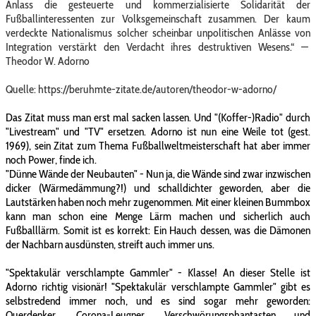
Anlass die gesteuerte und kommerzialisierte Solidarität der
Fußballinteressenten zur Volksgemeinschaft zusammen. Der kaum
verdeckte Nationalismus solcher scheinbar unpolitischen Anlässe von
Integration verstärkt den Verdacht ihres destruktiven Wesens.“ —
Theodor W. Adorno
Quelle: https://beruhmte-zitate.de/autoren/theodor-w-adorno/
Das Zitat muss man erst mal sacken lassen. Und "(Koffer-)Radio" durch
"Livestream" und "TV" ersetzen. Adorno ist nun eine Weile tot (gest.
1969), sein Zitat zum Thema Fußballweltmeisterschaft hat aber immer
noch Power, finde ich.
"Dünne Wände der Neubauten" - Nun ja, die Wände sind zwar inzwischen
dicker (Wärmedämmung?!) und schalldichter geworden, aber die
Lautstärken haben noch mehr zugenommen. Mit einer kleinen Bummbox
kann man schon eine Menge Lärm machen und sicherlich auch
Fußballlärm. Somit ist es korrekt: Ein Hauch dessen, was die Dämonen
der Nachbarn ausdünsten, streift auch immer uns.
"Spektakulär verschlampte Gammler" - Klasse! An dieser Stelle ist
Adorno richtig visionär! "Spektakulär verschlampte Gammler" gibt es
selbstredend immer noch, und es sind sogar mehr geworden:
Querdenker, Corona-Leugner, Verschwörungsphantasten und