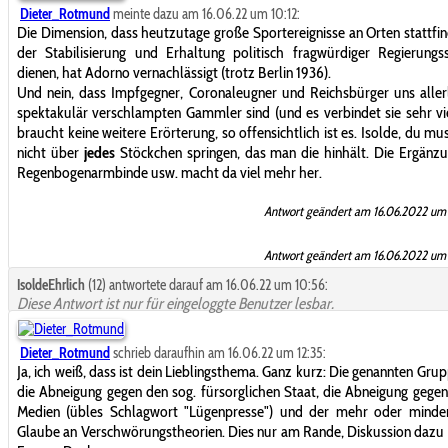
Dieter_Rotmund
meinte dazu am 16.06.22 um 10:12:
Die Dimension, dass heutzutage große Sportereignisse an Orten stattfin
der Stabilisierung und Erhaltung politisch fragwürdiger Regierung
dienen, hat Adorno vernachlässigt (trotz Berlin 1936).
Und nein, dass Impfgegner, Coronaleugner und Reichsbürger uns aller
spektakulär verschlampten Gammler sind (und es verbindet sie sehr vie
braucht keine weitere Erörterung, so offensichtlich ist es. Isolde, du mu
nicht über
jedes
Stöckchen springen, das man die hinhält. Die Ergänz
Regenbogenarmbinde usw. macht da viel mehr her.
Antwort geändert am 16.06.2022 um 
Antwort geändert am 16.06.2022 um 
IsoldeEhrlich
(12) antwortete darauf am 16.06.22 um 10:56:
Diese Antwort ist nur für eingeloggte Benutzer lesbar.
Dieter_Rotmund
schrieb daraufhin am 16.06.22 um 12:35:
Ja, ich weiß, dass ist dein Lieblingsthema. Ganz kurz: Die genannten Grup
die Abneigung gegen den sog. fürsorglichen Staat, die Abneigung gegen
Medien (übles Schlagwort "Lügenpresse") und der mehr oder minder
Glaube an Verschwörungstheorien. Dies nur am Rande, Diskussion dazu 