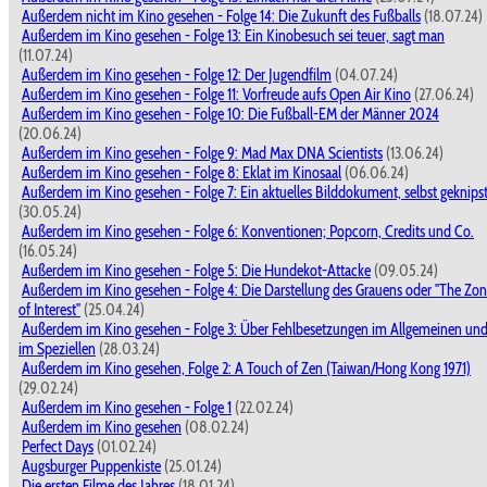
Außerdem nicht im Kino gesehen - Folge 14: Die Zukunft des Fußballs
(18.07.24)
Außerdem im Kino gesehen - Folge 13: Ein Kinobesuch sei teuer, sagt man
(11.07.24)
Außerdem im Kino gesehen - Folge 12: Der Jugendfilm
(04.07.24)
Außerdem im Kino gesehen - Folge 11: Vorfreude aufs Open Air Kino
(27.06.24)
Außerdem im Kino gesehen - Folge 10: Die Fußball-EM der Männer 2024
(20.06.24)
Außerdem im Kino gesehen - Folge 9: Mad Max DNA Scientists
(13.06.24)
Außerdem im Kino gesehen - Folge 8: Eklat im Kinosaal
(06.06.24)
Außerdem im Kino gesehen - Folge 7: Ein aktuelles Bilddokument, selbst geknips
(30.05.24)
Außerdem im Kino gesehen - Folge 6: Konventionen; Popcorn, Credits und Co.
(16.05.24)
Außerdem im Kino gesehen - Folge 5: Die Hundekot-Attacke
(09.05.24)
Außerdem im Kino gesehen - Folge 4: Die Darstellung des Grauens oder "The Zo
of Interest"
(25.04.24)
Außerdem im Kino gesehen - Folge 3: Über Fehlbesetzungen im Allgemeinen un
im Speziellen
(28.03.24)
Außerdem im Kino gesehen, Folge 2: A Touch of Zen (Taiwan/Hong Kong 1971)
(29.02.24)
Außerdem im Kino gesehen - Folge 1
(22.02.24)
Außerdem im Kino gesehen
(08.02.24)
Perfect Days
(01.02.24)
Augsburger Puppenkiste
(25.01.24)
Die ersten Filme des Jahres
(18.01.24)