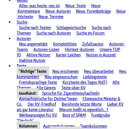
Neues
Alles, was heute
neu ist
Neue
Texte
Neue
Kommentare
Neue
Autoren
Neue
Forenbeiträge
Neue
Hörtexte
Neue
Termine
Suche
Suche nach Texten
Schlagwortsuche
Suche nach
Themen
Suche nach Autoren
Suche im Forum
Autoren
Neu angemeldet
Komplettliste
Zufallsautor
Autoren-
Teams
Autoren-Listen
Hörtext-Autoren
Unsere TOP
10
Aktive Nutzer
Kartei-Leichen
Nutzer in Auszeit
Inaktive Nutzer
Texte
"Richtige" Texte:
Neu erschienen
Neu überarbeitet
Neu
kommentiert
Neu eingesprochen
Lieblingstexte
Fremdsprachige Texte
Kurztexte des Tages (KdT)
Alle
Themen
Alle Genres
Texte über KV
Kunst:
Sprüche für Zigarettenschachteln
klein
Anmachsprüche für Dichter*innen
Chinesische Minister &
Co.
Der KV-Friedhof
Berühmte letzte Worte
Lieber KV
als gar keine Literatur
Warum heißt es eigentlich...?
Werbeanzeigen für KV
Best of SPAM
Fundgrube
"Deutsch"
Kolumnen:
Autorenkolumnen
Teamkolumnen