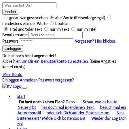
Finden
genau wie geschrieben
alle Worte (Reihenfolge egal)
mindestens eins der Worte
boolean
Titel und/oder Text
nur im Text
nur im Titel
Benutzername
Passwort
Vergessen? Hier klicken.
Einloggen
Du bist noch nicht angemeldet?
Klicke
hier, um Dir ein
Benutzerkonto zu erstellen.
(Keine Angst, es
kostet nichts)
Mein Konto
Einloggen
Anmelden
Passwort vergessen?
Start
Du hast noch keinen Plan?
Dann...
Schau, was es heute
Neues gibt
lies doch mal irgendeinen
Text,
besuch mal ein
Autorenprofil
oder sieh Dich auf der
Startseite um.
Neu
& interessiert? Melde Dich kostenlos an!
Wieder da? Log Dich
ein!