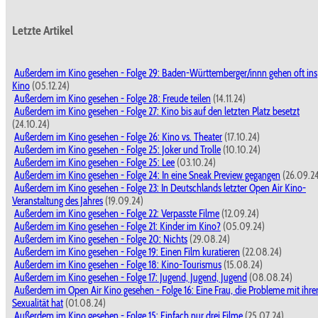
Letzte Artikel
Außerdem im Kino gesehen - Folge 29: Baden-Württemberger/innn gehen oft ins
Kino
(05.12.24)
Außerdem im Kino gesehen - Folge 28: Freude teilen
(14.11.24)
Außerdem im Kino gesehen - Folge 27: Kino bis auf den letzten Platz besetzt
(24.10.24)
Außerdem im Kino gesehen - Folge 26: Kino vs. Theater
(17.10.24)
Außerdem im Kino gesehen - Folge 25: Joker und Trolle
(10.10.24)
Außerdem im Kino gesehen - Folge 25: Lee
(03.10.24)
Außerdem im Kino gesehen - Folge 24: In eine Sneak Preview gegangen
(26.09.2
Außerdem im Kino gesehen - Folge 23: In Deutschlands letzter Open Air Kino-
Veranstaltung des Jahres
(19.09.24)
Außerdem im Kino gesehen - Folge 22: Verpasste Filme
(12.09.24)
Außerdem im Kino gesehen - Folge 21: Kinder im Kino?
(05.09.24)
Außerdem im Kino gesehen - Folge 20: Nichts
(29.08.24)
Außerdem im Kino gesehen - Folge 19: Einen Film kuratieren
(22.08.24)
Außerdem im Kino gesehen - Folge 18: Kino-Tourismus
(15.08.24)
Außerdem im Kino gesehen - Folge 17: Jugend, Jugend, Jugend
(08.08.24)
Außerdem im Open Air Kino gesehen - Folge 16: Eine Frau, die Probleme mit ihre
Sexualität hat
(01.08.24)
Außerdem im Kino gesehen - Folge 15: Einfach nur drei Filme
(25.07.24)