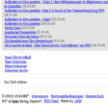
Außerdem im Kino gesehen - Folge 3: Über Fehlbesetzungen im Allgemeinen un
im Speziellen
(28.03.24)
Außerdem im Kino gesehen, Folge 2: A Touch of Zen (Taiwan/Hong Kong 1971)
(29.02.24)
Außerdem im Kino gesehen - Folge 1
(22.02.24)
Außerdem im Kino gesehen
(08.02.24)
Perfect Days
(01.02.24)
Augsburger Puppenkiste
(25.01.24)
Die ersten Filme des Jahres
(18.01.24)
Die Banalität einer Film-Besprechung
(11.01.24)
Dick Laurent ist dead - Über David Lymchs "Lost Highway" von 1997
(04.01.24)
Der schönste Moment
(28.12.23)
Dick Laurent ist dead - Über David Lymchs "Lost Highway" von 1997
(28.12.23)
Team Film & Fußball
Filme miteinander vergleichen ?
(21.12.23)
Team-Kolumnen
The Marvels
(14.12.23)
Aktive Kolumnen
Kino macht der Leben schöner!
(30.11.23)
Kolumnen-Archiv
Nun, ja.
(23.11.23)
Wie heißen die Fußballschuhe von Jesus?
(16.11.23)
Achtung Baustelle! - In eigener Sache
(09.11.23)
Zur Zeit online:
Keine goldenen Jahre: Moonlight ...und Die Theorie von allem
(02.11.23)
Kein süßer Wau-Wau: Hunde in Filmen wirken oft ekliger als es den Anschein hat
(26.10.23)
®
© 2002-2026
KV
Impressum
Nutzungsbedingungen
Datenschutz
Ekelfaktor Hund und der Animefilm
(19.10.23)
®
KV
ist
kein
Verlag. Kapiert?
RSS-Feed
Made by
L&W
Fehlende Danksagung
(12.10.23)
Überall ist Filmfestival
(05.10.23)