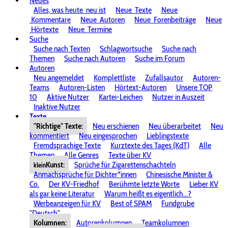
Neues
Alles, was heute
neu ist
Neue
Texte
Neue
Kommentare
Neue
Autoren
Neue
Forenbeiträge
Neue
Hörtexte
Neue
Termine
Suche
Suche nach Texten
Schlagwortsuche
Suche nach
Themen
Suche nach Autoren
Suche im Forum
Autoren
Neu angemeldet
Komplettliste
Zufallsautor
Autoren-
Teams
Autoren-Listen
Hörtext-Autoren
Unsere TOP
10
Aktive Nutzer
Kartei-Leichen
Nutzer in Auszeit
Inaktive Nutzer
Texte
"Richtige" Texte:
Neu erschienen
Neu überarbeitet
Neu
kommentiert
Neu eingesprochen
Lieblingstexte
Fremdsprachige Texte
Kurztexte des Tages (KdT)
Alle
Themen
Alle Genres
Texte über KV
Kunst:
Sprüche für Zigarettenschachteln
klein
Anmachsprüche für Dichter*innen
Chinesische Minister &
Co.
Der KV-Friedhof
Berühmte letzte Worte
Lieber KV
als gar keine Literatur
Warum heißt es eigentlich...?
Werbeanzeigen für KV
Best of SPAM
Fundgrube
"Deutsch"
Kolumnen:
Autorenkolumnen
Teamkolumnen