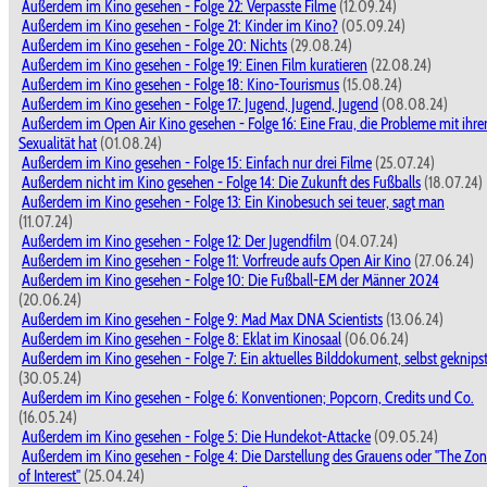
Außerdem im Kino gesehen - Folge 22: Verpasste Filme
(12.09.24)
Außerdem im Kino gesehen - Folge 21: Kinder im Kino?
(05.09.24)
Außerdem im Kino gesehen - Folge 20: Nichts
(29.08.24)
Außerdem im Kino gesehen - Folge 19: Einen Film kuratieren
(22.08.24)
Außerdem im Kino gesehen - Folge 18: Kino-Tourismus
(15.08.24)
Außerdem im Kino gesehen - Folge 17: Jugend, Jugend, Jugend
(08.08.24)
Außerdem im Open Air Kino gesehen - Folge 16: Eine Frau, die Probleme mit ihre
Sexualität hat
(01.08.24)
Außerdem im Kino gesehen - Folge 15: Einfach nur drei Filme
(25.07.24)
Außerdem nicht im Kino gesehen - Folge 14: Die Zukunft des Fußballs
(18.07.24)
Außerdem im Kino gesehen - Folge 13: Ein Kinobesuch sei teuer, sagt man
(11.07.24)
Außerdem im Kino gesehen - Folge 12: Der Jugendfilm
(04.07.24)
Außerdem im Kino gesehen - Folge 11: Vorfreude aufs Open Air Kino
(27.06.24)
Außerdem im Kino gesehen - Folge 10: Die Fußball-EM der Männer 2024
(20.06.24)
Außerdem im Kino gesehen - Folge 9: Mad Max DNA Scientists
(13.06.24)
Außerdem im Kino gesehen - Folge 8: Eklat im Kinosaal
(06.06.24)
Außerdem im Kino gesehen - Folge 7: Ein aktuelles Bilddokument, selbst geknips
(30.05.24)
Außerdem im Kino gesehen - Folge 6: Konventionen; Popcorn, Credits und Co.
(16.05.24)
Außerdem im Kino gesehen - Folge 5: Die Hundekot-Attacke
(09.05.24)
Außerdem im Kino gesehen - Folge 4: Die Darstellung des Grauens oder "The Zo
of Interest"
(25.04.24)