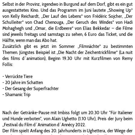
Selbst in der Provinz, irgendwo in Burgund auf dem Dorf, gibt es ein gut
ausgestattetes Kino. Und das Programm im Juni lautete „Showing Up“
von Kelly Reichardt, „Der Lauf des Lebens“ von Frédéric Sojcher, „Der
Schulleiter“ von Chad Chenouga, „Der Geruch des Windes“ von Hadi
Mohaghegh und „Omar, die Erdbeere“ von Elias Bekkedar – die Filme
sind jeweils freitags und samstags zu sehen, 6 Euro das Ticket, und die
Hälfte, wenn man das Abo hat.
Zusätzlich gibt es jetzt im Sommer „Filmnächte“ zu bestimmten
Themen. Jüngstes Beispiel ist „Die Nacht der Zeichentrickfilme“ (La nuit
des films d´animation), Beginn 19.30 Uhr mit Kurzfilmen von Remy
Follis:
- Verrückte Tiere
- 20 Jahre im Schatten
- Der Gesang der Superfrachter
- Shamanic Trip
Nach der Getränke-Pause mit Imbiss folgt um 20.30 Uhr "Für Italiener
und Hunde verboten", von Alain Ughetto (1.10 Uhr), Preis der Jury beim
„Festival du Film d´Animation d´Annécy 2022.
Der Film spielt Anfang des 20. Jahrhunderts in Ughettera, der Wiege der