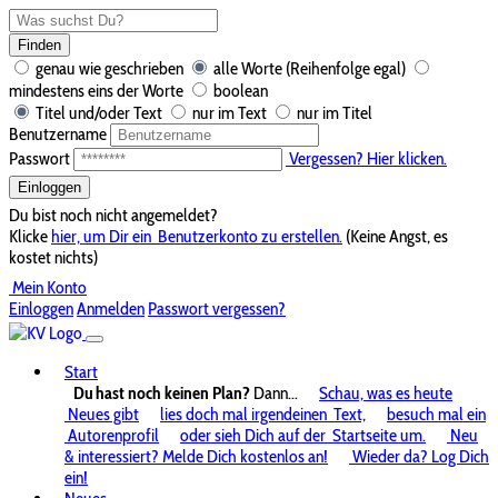
Finden
genau wie geschrieben
alle Worte (Reihenfolge egal)
mindestens eins der Worte
boolean
Titel und/oder Text
nur im Text
nur im Titel
Benutzername
Passwort
Vergessen? Hier klicken.
Einloggen
Du bist noch nicht angemeldet?
Klicke
hier, um Dir ein
Benutzerkonto zu erstellen.
(Keine Angst, es
kostet nichts)
Mein Konto
Einloggen
Anmelden
Passwort vergessen?
Start
Du hast noch keinen Plan?
Dann...
Schau, was es heute
Neues gibt
lies doch mal irgendeinen
Text,
besuch mal ein
Autorenprofil
oder sieh Dich auf der
Startseite um.
Neu
& interessiert? Melde Dich kostenlos an!
Wieder da? Log Dich
ein!