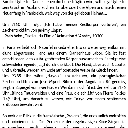
Familie Ughetto. Da das Leben dort unerträglich wird, will Luigi Ughetto
sein Glück im Ausland suchen. Er überquert die Alpen und macht einen
Neuanfang in Frankreich, weit weg von der geliebten Heimat....
Um 21.50 Uhr folgt „Ich habe meinen Restkörper verloren“, ein
Zeichentrickfilm von Jérémy Clapin:
1.Preis beim „Festival du Film d´Animation d´Annécy 2020“
In Paris verliebt sich Naoufel in Gabrielle. Etwas weiter weg entkommt
eiune abgetrennte Hand aus einem Krankenhaus-Labor. Sie ist fest
entschlossen, den zu ihr gehörenden Körper auszumachen. Es folgt eine
schwindelerregende Jagd durch die Stadt. Die Hand, aber auch Naoufel
und Gabrielle, werden am Ende auf poetische Weise ihr Glück finden.
Um 23.35 Uhr wäre „Nayola“ anzuschauen, ein portugiesischer
Zeichentrickfilm von José Miguel Ribeiro, der Angola im Bürgerkrieg
zeigt, im Spiegel von zwei Frauen. Wer dann noch fit ist, der sieht um 1.45
Uhr „Blinde Trauerweiden und eine Frau, die schläft“ von Pierre Foldes
(1.49 Uhr), um danach zu wissen, wie Tokyo vor einem schlimmen
Erdbeben bewahrt wird.
So weit der Blick in die französische „Provinz“, die erstaunlich weltoffen
und animierend ist. Die Gemeinde der regelmäßigen Kino-Gänger ist
entsprechend groß, ebenso groß wie das Engagement der