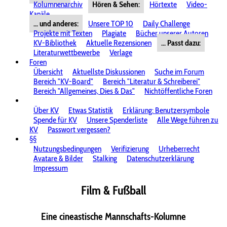
Kolumnenarchiv
Hören & Sehen:
Hörtexte
Video-
Kanäle
... und anderes:
Unsere TOP 10
Daily Challenge
Projekte mit Texten
Plagiate
Bücher unserer Autoren
KV-Bibliothek
Aktuelle Rezensionen
... Passt dazu:
Literaturwettbewerbe
Verlage
Foren
Übersicht
Aktuellste Diskussionen
Suche im Forum
Bereich "KV-Board"
Bereich "Literatur & Schreiberei"
Bereich "Allgemeines, Dies & Das"
Nichtöffentliche Foren
Über KV
Etwas Statistik
Erklärung: Benutzersymbole
Spende für KV
Unsere Spenderliste
Alle Wege führen zu
KV
Passwort vergessen?
§§
Nutzungsbedingungen
Verifizierung
Urheberrecht
Avatare & Bilder
Stalking
Datenschutzerklärung
Impressum
Film & Fußball
Eine cineastische Mannschafts-Kolumne