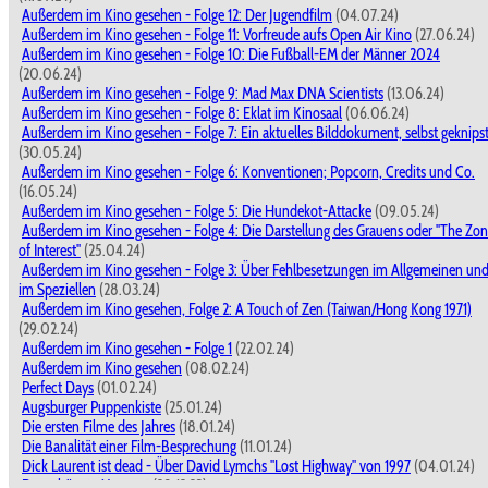
Außerdem im Kino gesehen - Folge 12: Der Jugendfilm
(04.07.24)
Außerdem im Kino gesehen - Folge 11: Vorfreude aufs Open Air Kino
(27.06.24)
Außerdem im Kino gesehen - Folge 10: Die Fußball-EM der Männer 2024
(20.06.24)
Außerdem im Kino gesehen - Folge 9: Mad Max DNA Scientists
(13.06.24)
Außerdem im Kino gesehen - Folge 8: Eklat im Kinosaal
(06.06.24)
Außerdem im Kino gesehen - Folge 7: Ein aktuelles Bilddokument, selbst geknips
(30.05.24)
Außerdem im Kino gesehen - Folge 6: Konventionen; Popcorn, Credits und Co.
(16.05.24)
Außerdem im Kino gesehen - Folge 5: Die Hundekot-Attacke
(09.05.24)
Außerdem im Kino gesehen - Folge 4: Die Darstellung des Grauens oder "The Zo
of Interest"
(25.04.24)
Außerdem im Kino gesehen - Folge 3: Über Fehlbesetzungen im Allgemeinen un
im Speziellen
(28.03.24)
Außerdem im Kino gesehen, Folge 2: A Touch of Zen (Taiwan/Hong Kong 1971)
(29.02.24)
Außerdem im Kino gesehen - Folge 1
(22.02.24)
Außerdem im Kino gesehen
(08.02.24)
Perfect Days
(01.02.24)
Augsburger Puppenkiste
(25.01.24)
Die ersten Filme des Jahres
(18.01.24)
Die Banalität einer Film-Besprechung
(11.01.24)
Dick Laurent ist dead - Über David Lymchs "Lost Highway" von 1997
(04.01.24)
Der schönste Moment
(28.12.23)