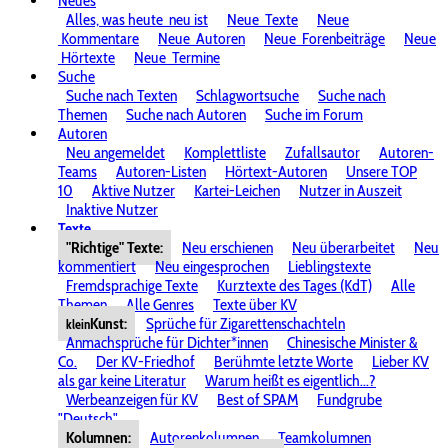
Neues
Alles, was heute
neu ist
Neue
Texte
Neue
Kommentare
Neue
Autoren
Neue
Forenbeiträge
Neue
Hörtexte
Neue
Termine
Suche
Suche nach Texten
Schlagwortsuche
Suche nach
Themen
Suche nach Autoren
Suche im Forum
Autoren
Neu angemeldet
Komplettliste
Zufallsautor
Autoren-
Teams
Autoren-Listen
Hörtext-Autoren
Unsere TOP
10
Aktive Nutzer
Kartei-Leichen
Nutzer in Auszeit
Inaktive Nutzer
Texte
"Richtige" Texte:
Neu erschienen
Neu überarbeitet
Neu
kommentiert
Neu eingesprochen
Lieblingstexte
Fremdsprachige Texte
Kurztexte des Tages (KdT)
Alle
Themen
Alle Genres
Texte über KV
Kunst:
Sprüche für Zigarettenschachteln
klein
Anmachsprüche für Dichter*innen
Chinesische Minister &
Co.
Der KV-Friedhof
Berühmte letzte Worte
Lieber KV
als gar keine Literatur
Warum heißt es eigentlich...?
Werbeanzeigen für KV
Best of SPAM
Fundgrube
"Deutsch"
Kolumnen:
Autorenkolumnen
Teamkolumnen