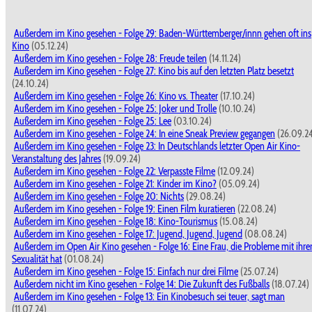
Außerdem im Kino gesehen - Folge 29: Baden-Württemberger/innn gehen oft ins
Kino
(05.12.24)
Außerdem im Kino gesehen - Folge 28: Freude teilen
(14.11.24)
Außerdem im Kino gesehen - Folge 27: Kino bis auf den letzten Platz besetzt
(24.10.24)
Außerdem im Kino gesehen - Folge 26: Kino vs. Theater
(17.10.24)
Außerdem im Kino gesehen - Folge 25: Joker und Trolle
(10.10.24)
Außerdem im Kino gesehen - Folge 25: Lee
(03.10.24)
Außerdem im Kino gesehen - Folge 24: In eine Sneak Preview gegangen
(26.09.2
Außerdem im Kino gesehen - Folge 23: In Deutschlands letzter Open Air Kino-
Veranstaltung des Jahres
(19.09.24)
Außerdem im Kino gesehen - Folge 22: Verpasste Filme
(12.09.24)
Außerdem im Kino gesehen - Folge 21: Kinder im Kino?
(05.09.24)
Außerdem im Kino gesehen - Folge 20: Nichts
(29.08.24)
Außerdem im Kino gesehen - Folge 19: Einen Film kuratieren
(22.08.24)
Außerdem im Kino gesehen - Folge 18: Kino-Tourismus
(15.08.24)
Außerdem im Kino gesehen - Folge 17: Jugend, Jugend, Jugend
(08.08.24)
Außerdem im Open Air Kino gesehen - Folge 16: Eine Frau, die Probleme mit ihre
Sexualität hat
(01.08.24)
Außerdem im Kino gesehen - Folge 15: Einfach nur drei Filme
(25.07.24)
Außerdem nicht im Kino gesehen - Folge 14: Die Zukunft des Fußballs
(18.07.24)
Außerdem im Kino gesehen - Folge 13: Ein Kinobesuch sei teuer, sagt man
(11.07.24)