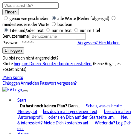
Finden
genau wie geschrieben
alle Worte (Reihenfolge egal)
mindestens eins der Worte
boolean
Titel und/oder Text
nur im Text
nur im Titel
Benutzername
Passwort
Vergessen? Hier klicken.
Einloggen
Du bist noch nicht angemeldet?
Klicke
hier, um Dir ein
Benutzerkonto zu erstellen.
(Keine Angst, es
kostet nichts)
Mein Konto
Einloggen
Anmelden
Passwort vergessen?
Start
Du hast noch keinen Plan?
Dann...
Schau, was es heute
Neues gibt
lies doch mal irgendeinen
Text,
besuch mal ein
Autorenprofil
oder sieh Dich auf der
Startseite um.
Neu
& interessiert? Melde Dich kostenlos an!
Wieder da? Log Dich
ein!