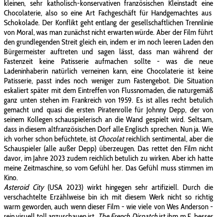
kleinen, sehr katholisch-konservativen französischen Kleinstadt eine
Chocolaterie, also so eine Art Fachgeschäft für Handgemachtes aus
Schokolade. Der Konflikt geht entlang der gesellschaftlichen Trennlinie
von Moral, was man zunächst nicht erwarten würde. Aber der Film führt
den grundlegenden Streit gleich ein, indem er im noch leeren Laden den
Bürgermeister auftreten und sagen lässt, dass man während der
Fastenzeit keine Patisserie aufmachen sollte - was die neue
Ladeninhaberin natürlich verneinen kann, eine Chocolaterie ist keine
Patisserie, passt indes noch weniger zum Fastengebot. Die Situation
eskaliert später mit dem Eintreffen von Flussnomaden, die naturgemäß
ganz unten stehen im Frankreich von 1959. Es ist alles recht betulich
gemacht und quasi die ersten Piratenrolle für Johnny Depp, der von
seinem Kollegen schauspielerisch an die Wand gespielt wird. Seltsam,
dass in diesem altfranzösischen Dorf alle Englisch sprechen. Nun ja. Wie
ich vorher schon befüchtete, ist
Chocolat
reichlich sentimental, aber die
Schauspieler (alle außer Depp) überzeugen. Das rettet den Film nicht
davor, im Jahre 2023 zudem reichlich betulich zu wirken. Aber ich hatte
meine Zeitmaschine, so vom Gefühl her. Das Gefühl muss stimmen im
Kino.
Asteroid City
(USA 2023) wirkt hingegen sehr artifiziell. Durch die
verschachtelte Erzählweise bin ich mit diesem Werk nicht so richtig
warm geworden, auch wenn dieser Film - wie viele von Wes Anderson -
rein visuell toll anzuschauen ist.
The French Dispatch
ist ihm m.E. besser