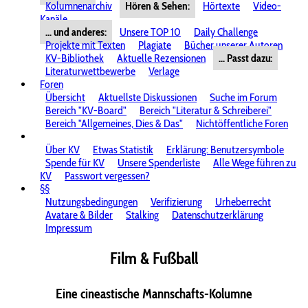
Kolumnenarchiv
Hören & Sehen:
Hörtexte
Video-
Kanäle
... und anderes:
Unsere TOP 10
Daily Challenge
Projekte mit Texten
Plagiate
Bücher unserer Autoren
KV-Bibliothek
Aktuelle Rezensionen
... Passt dazu:
Literaturwettbewerbe
Verlage
Foren
Übersicht
Aktuellste Diskussionen
Suche im Forum
Bereich "KV-Board"
Bereich "Literatur & Schreiberei"
Bereich "Allgemeines, Dies & Das"
Nichtöffentliche Foren
Über KV
Etwas Statistik
Erklärung: Benutzersymbole
Spende für KV
Unsere Spenderliste
Alle Wege führen zu
KV
Passwort vergessen?
§§
Nutzungsbedingungen
Verifizierung
Urheberrecht
Avatare & Bilder
Stalking
Datenschutzerklärung
Impressum
Film & Fußball
Eine cineastische Mannschafts-Kolumne