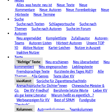
Neues
Alles, was heute
neu ist
Neue
Texte
Neue
Kommentare
Neue
Autoren
Neue
Forenbeiträge
Neue
Hörtexte
Neue
Termine
Suche
Suche nach Texten
Schlagwortsuche
Suche nach
Themen
Suche nach Autoren
Suche im Forum
Autoren
Neu angemeldet
Komplettliste
Zufallsautor
Autoren-
Teams
Autoren-Listen
Hörtext-Autoren
Unsere TOP
10
Aktive Nutzer
Kartei-Leichen
Nutzer in Auszeit
Inaktive Nutzer
Texte
"Richtige" Texte:
Neu erschienen
Neu überarbeitet
Neu
kommentiert
Neu eingesprochen
Lieblingstexte
Fremdsprachige Texte
Kurztexte des Tages (KdT)
Alle
Themen
Alle Genres
Texte über KV
Kunst:
Sprüche für Zigarettenschachteln
klein
Anmachsprüche für Dichter*innen
Chinesische Minister &
Co.
Der KV-Friedhof
Berühmte letzte Worte
Lieber KV
als gar keine Literatur
Warum heißt es eigentlich...?
Werbeanzeigen für KV
Best of SPAM
Fundgrube
"Deutsch"
Kolumnen:
Autorenkolumnen
Teamkolumnen