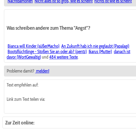
Nachtdämonen
Nicht alles ist so groß, wie es scheint
nichts ist wie es scheint
Was schreiben andere zum Thema "Angst"?
Bianca will Kinder (süßerMacho)
An Zukunft hab ich nie geglaubt (Papalagi)
Bootsflüchtlinge - Stoßen Sie an oder ab? (pentz)
Ikarus (Mutter)
danach ist
davor (WortGewaltig)
und
484 weitere Texte
.
Probleme damit?
melden!
Text empfehlen auf:
Link zum Text teilen via:
Zur Zeit online: