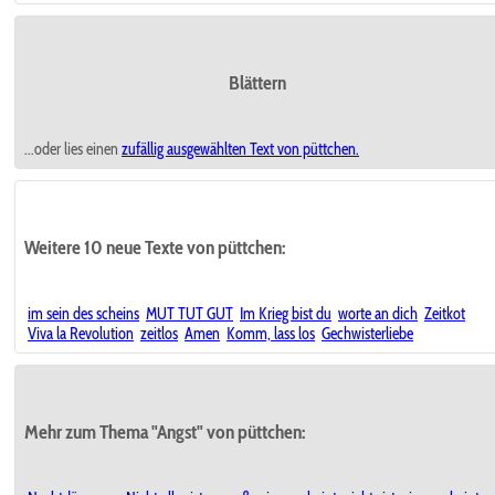
Blättern
...oder lies einen
zufällig ausgewählten
Text von püttchen.
Weitere 10 neue Texte von püttchen:
im sein des scheins
MUT TUT GUT
Im Krieg bist du
worte an dich
Zeitkot
Viva la Revolution
zeitlos
Amen
Komm, lass los
Gechwisterliebe
Mehr zum Thema "Angst" von püttchen: