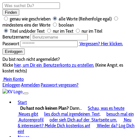
Finden
genau wie geschrieben
alle Worte (Reihenfolge egal)
mindestens eins der Worte
boolean
Titel und/oder Text
nur im Text
nur im Titel
Benutzername
Passwort
Vergessen? Hier klicken.
Einloggen
Du bist noch nicht angemeldet?
Klicke
hier, um Dir ein
Benutzerkonto zu erstellen.
(Keine Angst, es
kostet nichts)
Mein Konto
Einloggen
Anmelden
Passwort vergessen?
Start
Du hast noch keinen Plan?
Dann...
Schau, was es heute
Neues gibt
lies doch mal irgendeinen
Text,
besuch mal ein
Autorenprofil
oder sieh Dich auf der
Startseite um.
Neu
& interessiert? Melde Dich kostenlos an!
Wieder da? Log Dich
ein!