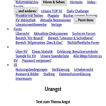
Kolumnenarchiv
Hören & Sehen:
Hörtexte
Video-
Kanäle
... und anderes:
Unsere TOP 10
Daily Challenge
Projekte mit Texten
Plagiate
Bücher unserer Autoren
KV-Bibliothek
Aktuelle Rezensionen
... Passt dazu:
Literaturwettbewerbe
Verlage
Foren
Übersicht
Aktuellste Diskussionen
Suche im Forum
Bereich "KV-Board"
Bereich "Literatur & Schreiberei"
Bereich "Allgemeines, Dies & Das"
Nichtöffentliche Foren
Über KV
Etwas Statistik
Erklärung: Benutzersymbole
Spende für KV
Unsere Spenderliste
Alle Wege führen zu
KV
Passwort vergessen?
§§
Nutzungsbedingungen
Verifizierung
Urheberrecht
Avatare & Bilder
Stalking
Datenschutzerklärung
Impressum
Urangst
Text zum Thema Angst